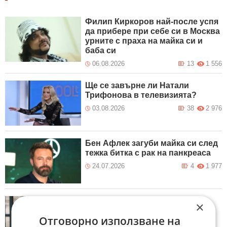
Филип Киркоров най-после успя
да прибере при себе си в Москва
урните с праха на майка си и
баба си
06.08.2026
13
1 556
Ще се завърне ли Натали
Трифонова в телевизията?
03.08.2026
38
2 976
Бен Афлек загуби майка си след
тежка битка с рак на панкреаса
24.07.2026
4
1 977
Бащите на момичета обичат
×
жените си повече, по-грижовни
Отговорно използване на
са и любвеобилни