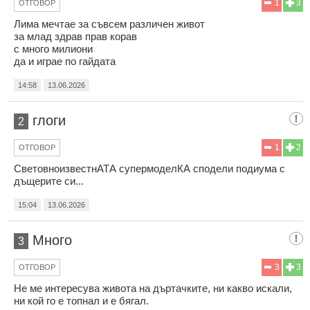
1
3
ОТГОВОР
Лима мечтае за съвсем различен живот
за млад здрав прав корав
с много милиони
да и играе по гайдата
14:58
13.06.2026
глоги
2
1
2
ОТГОВОР
СветовноизвестнАТА супермоделКА сподели подиума с
дъщерите си...
15:04
13.06.2026
Много
3
3
3
ОТГОВОР
Не ме интересува живота на дъртачките, ни какво искали,
ни кой го е топнал и е бягал.