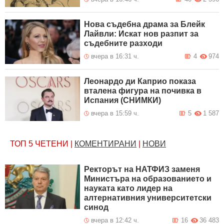
Нова съдебна драма за Блейк
Лайвли: Искат нов разпит за
съдебните разходи
вчера в 16:31 ч.
4
974
Леонардо ди Каприо показа
вталена фигура на почивка в
Испания (СНИМКИ)
вчера в 15:59 ч.
5
1 587
ТОП 5
ЧЕТЕНИ
|
КОМЕНТИРАНИ
|
НОВИ
Ректорът на НАТФИЗ заменя
Министъра на образованието и
науката като лидер на
алтернативния университетски
синод
вчера в 12:42 ч.
16
36 483