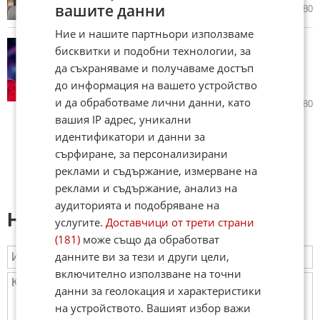
вашите данни
23.07.2026
7
1 680
Ние и нашите партньори използваме
Жизел Бюндхен показа
бисквитки и подобни технологии, за
зашеметяваща фигура по
да съхраняваме и получаваме достъп
леопардов бански на 46-ия си
до информация на вашето устройство
рожден ден (СНИМКИ)
и да обработваме лични данни, като
23.07.2026
19
3 280
вашия IP адрес, уникални
идентификатори и данни за
сърфиране, за персонализирани
реклами и съдържание, измерване на
реклами и съдържание, анализ на
аудиторията и подобряване на
Напиши коментар:
услугите.
Доставчици от трети страни
(181)
може също да обработват
данните ви за тези и други цели,
включително използване на точни
данни за геолокация и характеристики
на устройството. Вашият избор важи