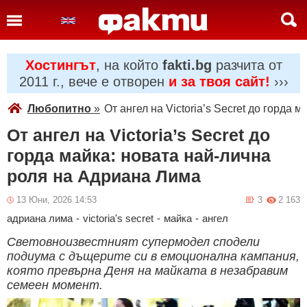
Хостингът
, на който
fakti.bg
разчита от
2011 г., вече е отворен
и за твоя сайт!
›››
Любопитно
»
От ангел на Victoria’s Secret до горда
От ангел на Victoria’s Secret до
горда майка: новата най-лична
роля на Адриана Лима
13 Юни, 2026 14:53
3
2 163
адриана лима
-
victoria's secret
-
майка
-
ангел
Световноизвестният супермодел сподели
подиума с дъщерите си в емоционална кампания,
която превърна Деня на майката в незабравим
семеен момент.