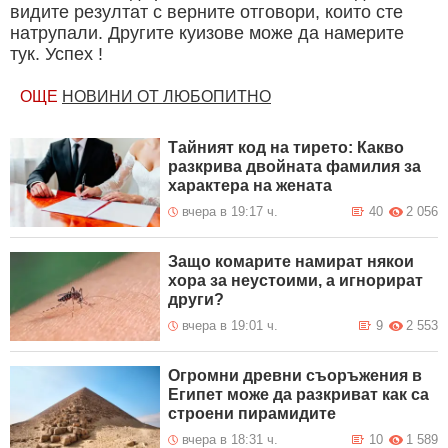
видите резултат с верните отговори, които сте
натрупали. Другите куизове може да намерите
тук. Успех !
ОЩЕ
НОВИНИ ОТ ЛЮБОПИТНО
Тайният код на тирето: Какво
разкрива двойната фамилия за
характера на жената
вчера в 19:17 ч.
40
2 056
Защо комарите намират някои
хора за неустоими, а игнорират
други?
вчера в 19:01 ч.
9
2 553
Огромни древни съоръжения в
Египет може да разкриват как са
строени пирамидите
вчера в 18:31 ч.
10
1 589