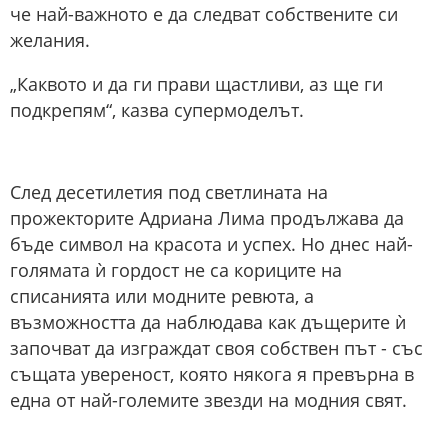
че най-важното е да следват собствените си
желания.
„Каквото и да ги прави щастливи, аз ще ги
подкрепям“, казва супермоделът.
След десетилетия под светлината на
прожекторите Адриана Лима продължава да
бъде символ на красота и успех. Но днес най-
голямата ѝ гордост не са кориците на
списанията или модните ревюта, а
възможността да наблюдава как дъщерите ѝ
започват да изграждат своя собствен път - със
същата увереност, която някога я превърна в
една от най-големите звезди на модния свят.