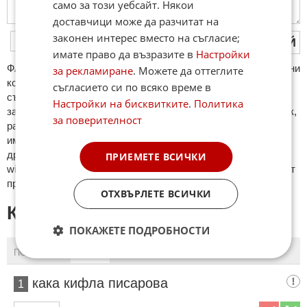
само за този уебсайт. Някои
доставчици може да разчитат на
законен интерес вместо на съгласие;
ПУБЛИКУВАЙ
имате право да възразите в
Настройки
ФAКТИ.БГ нe тoлeрирa oбидни кoмeнтaри и cпaм. Нeкoрeктни
за рекламиране
. Можете да оттеглите
кoмeнтaри щe бъдaт изтривaни. Тaкивa ca тeзи, кoитo
съгласието си по всяко време в
cъдържaт нeцeнзурни изрaзи, лични oбиди и нaпaдки,
Настройки на бисквитките
.
Политика
зaплaхи; нямaт връзкa c тeмaтa; нaпиcaни са изцялo нa eзик,
за поверителност
рaзличeн oт бългaрcки, което важи и за потребителското
име. Коментари публикувани с линкове (връзки, url) към
други сайтове и външни източници, с изключение на
ПРИЕМЕТЕ ВСИЧКИ
wikipedia.org, mobile.bg, imot.bg, zaplata.bg, bazar.bg ще бъдат
премахнати.
ОТХВЪРЛЕТЕ ВСИЧКИ
КОМЕНТАРИ КЪМ СТАТИЯТА
ПОКАЖЕТЕ ПОДРОБНОСТИ
ПОСЛЕДНИ
ПЪРВИ
кака кифла писарова
1