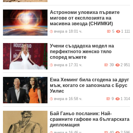
Астрономи уловиха първите
мигове от експлозията на
масивна звезда (СНИМКИ)
вчера в 18:01 ч.
5
1 111
Учени създадоха модел на
перфектното женско тяло
според мъжете
вчера в 17:31 ч.
39
2 951
Ема Хеминг била сгодена за друг
мъж, когато се запознала с Брус
Уилис
вчера в 16:58 ч.
9
1 314
Бай Ганьо посланик: Най-
срамните гафове на българската
дипломация
вчера в 16:46 ч.
40
2 596