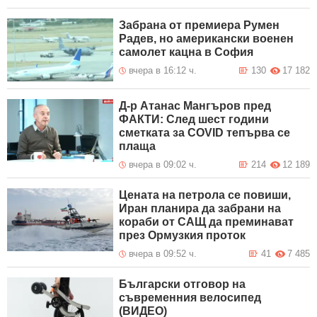
Забрана от премиера Румен
Радев, но американски военен
самолет кацна в София
вчера в 16:12 ч.
130
17 182
Д-р Атанас Мангъров пред
ФАКТИ: След шест години
сметката за COVID тепърва се
плаща
вчера в 09:02 ч.
214
12 189
Цената на петрола се повиши,
Иран планира да забрани на
кораби от САЩ да преминават
през Ормузкия проток
вчера в 09:52 ч.
41
7 485
Български отговор на
съвременния велосипед
(ВИДЕО)