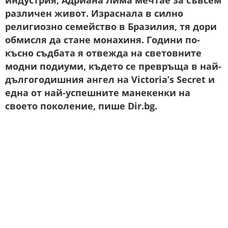
индустрия, Адриана Лима мечтае за съвсем
различен живот. Израснала в силно
религиозно семейство в Бразилия, тя дори
обмисля да стане монахиня. Години по-
късно съдбата я отвежда на световните
модни подиуми, където се превръща в най-
дългогодишния ангел на Victoria’s Secret и
една от най-успешните манекенки на
своето поколение, пише Dir.bg.