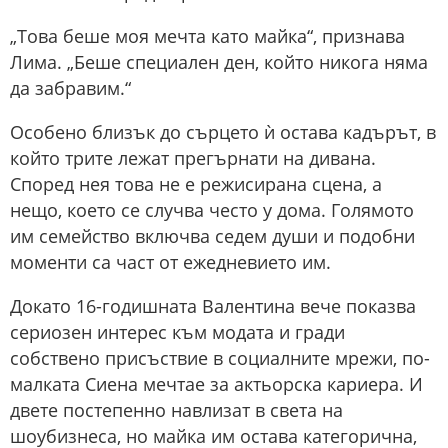
„Това беше моя мечта като майка“, признава
Лима. „Беше специален ден, който никога няма
да забравим.“
Особено близък до сърцето ѝ остава кадърът, в
който трите лежат прегърнати на дивана.
Според нея това не е режисирана сцена, а
нещо, което се случва често у дома. Голямото
им семейство включва седем души и подобни
моменти са част от ежедневието им.
Докато 16-годишната Валентина вече показва
сериозен интерес към модата и гради
собствено присъствие в социалните мрежи, по-
малката Сиена мечтае за актьорска кариера. И
двете постепенно навлизат в света на
шоубизнеса, но майка им остава категорична,