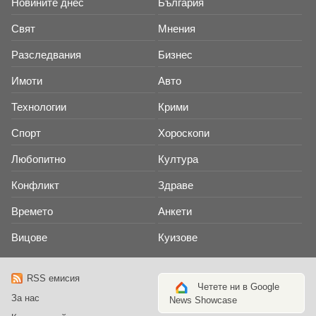
Новините днес
България
Свят
Мнения
Разследвания
Бизнес
Имоти
Авто
Технологии
Крими
Спорт
Хороскопи
Любопитно
Култура
Конфликт
Здраве
Времето
Анкети
Вицове
Куизове
RSS емисия
Четете ни в Google
За нас
News Showcase