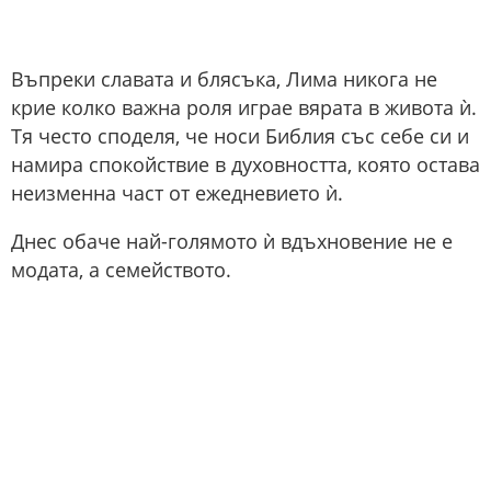
Въпреки славата и блясъка, Лима никога не
крие колко важна роля играе вярата в живота ѝ.
Тя често споделя, че носи Библия със себе си и
намира спокойствие в духовността, която остава
неизменна част от ежедневието ѝ.
Днес обаче най-голямото ѝ вдъхновение не е
модата, а семейството.