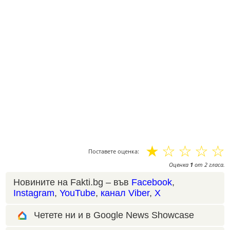
☆
☆
☆
☆
☆
Поставете оценка:
Оценка
1
от
2
гласа.
Новините на Fakti.bg – във
Facebook
,
Instagram
,
YouTube
,
канал Viber
,
X
Четете ни и в Google News Showcase