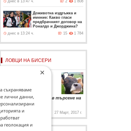
днес в 13:47 ч.
2
1 808
Доживотна издръжка и
имение: Какво гласи
предбрачният договор на
Роналдо и Джорджина?
днес в 13:24 ч.
15
1 784
ЛОВЦИ НА БИСЕРИ
×
Фермер
Фермер в телевизионното
предаване "Бразди"
да съхраняваме
“
ме лични данни,
Животът ми мина в търсене на
„
идеалното говедо!
персонализирани
диторията и
27 Март, 2017 г.
работват
за геолокация и