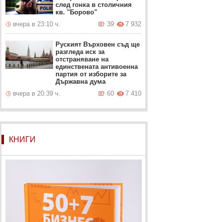
след гонка в столичния
кв. "Борово"
вчера в 23:10 ч.
39
7 932
Руският Върховен съд ще
разгледа иск за
отстраняване на
единствената антивоенна
партия от изборите за
Държавна дума
вчера в 20:39 ч.
60
7 410
КНИГИ