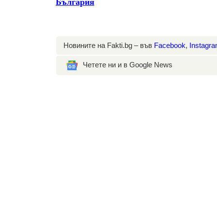
България
Новините на Fakti.bg – във
Facebook
,
Instagr
Четете ни и в Google News