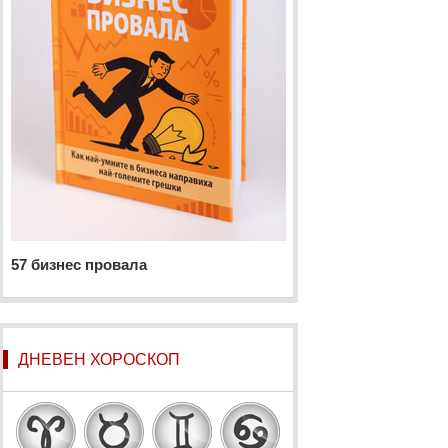
57 бизнес провала
ДНЕВЕН ХОРОСКОП
Овен
Телец
Близнаци
Рак