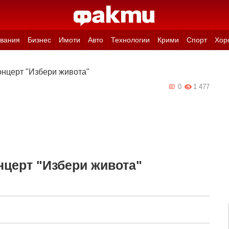
вания
Бизнес
Имоти
Авто
Технологии
Крими
Спорт
Хор
онцерт "Избери живота"
0
1 477
нцерт "Избери живота"