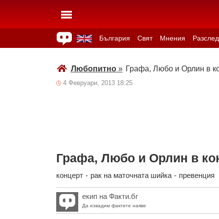
България
Свят
Мнения
Разслед
Здраве
Времето
Анкети
Вицове
Куизове
Любопитно
»
Графа, Любо и Орлин в к
4 Февруари, 2013 18:25
Графа, Любо и Орлин в ко
концерт
-
рак на маточната шийка
-
превенция
екип на Факти.бг
Да извадим фактите наяве