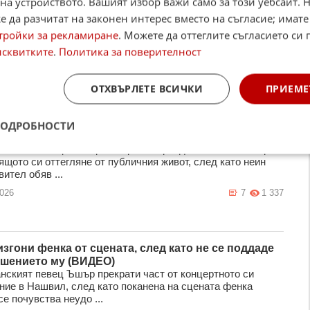
на устройството. Вашият избор важи само за този уебсайт. 
 преди шоуто
 да разчитат на законен интерес вместо на съгласие; имате
рната американска рок група ZZ Top отмени концерта си в
тройки за рекламиране
. Можете да оттеглите съгласието си 
та зала „Холивуд Боул“ в Лос Анджелис броени часове
зикан ...
исквитките
.
Политика за поверителност
2026
1
1 276
ОТХВЪРЛЕТЕ ВСИЧКИ
ПРИЕМЕ
 Гранде проговори за оттеглянето си след края на
ПОДРОБНОСТИ
о (ВИДЕО)
нската певица и актриса Ариана Гранде лично коментира
ящото си оттегляне от публичния живот, след като неин
ител обяв ...
2026
7
1 337
згони фенка от сцената, след като не се поддаде
ушението му (ВИДЕО)
нският певец Ъшър прекрати част от концертното си
ние в Нашвил, след като поканена на сцената фенка
е почувства неудо ...