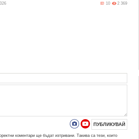
2026
10
2 369
ПУБЛИКУВАЙ
рeктни кoмeнтaри щe бъдaт изтривaни. Тaкивa ca тeзи, кoитo