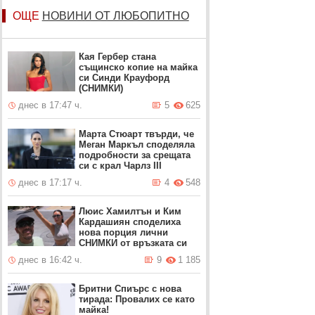
ОЩЕ
НОВИНИ ОТ ЛЮБОПИТНО
Кая Гербер стана
същинско копие на майка
си Синди Крауфорд
(СНИМКИ)
днес в 17:47 ч.
5
625
Марта Стюарт твърди, че
Меган Маркъл споделяла
подробности за срещата
си с крал Чарлз III
днес в 17:17 ч.
4
548
Люис Хамилтън и Ким
Кардашиян споделиха
нова порция лични
СНИМКИ от връзката си
днес в 16:42 ч.
9
1 185
Бритни Спиърс с нова
тирада: Провалих се като
майка!