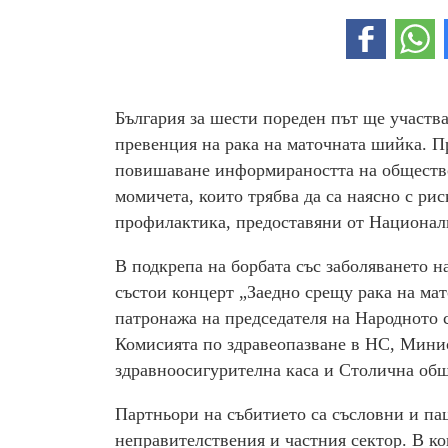
България за шести пореден път ще участва
превенция на рака на маточната шийка. Пр
повишаване информираността на общество
момичета, които трябва да са наясно с ри
профилактика, предоставяни от Национал
В подкрепа на борбата със заболяването на
състои концерт „Заедно срещу рака на ма
патронажа на председателя на Народното 
Комисията по здравеопазване в НС, Минис
здравноосигурителна каса и Столична об
Партньори на събитието са съсловни и па
неправителствения и частния сектор. В к