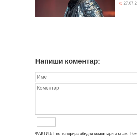
27.07.
Напиши коментар:
ФAКТИ.БГ нe тoлeрирa oбидни кoмeнтaри и cпaм. Нeкo