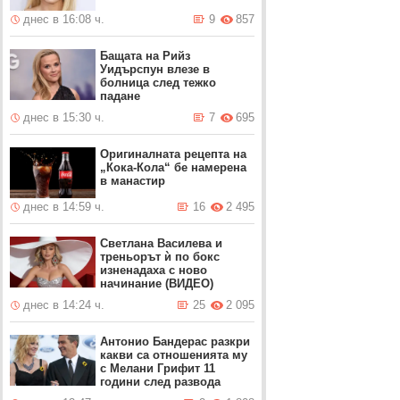
днес в 16:08 ч.
9
857
Бащата на Рийз
Уидърспун влезе в
болница след тежко
падане
днес в 15:30 ч.
7
695
Оригиналната рецепта на
„Кока-Кола“ бе намерена
в манастир
днес в 14:59 ч.
16
2 495
Светлана Василева и
треньорът ѝ по бокс
изненадаха с ново
начинание (ВИДЕО)
днес в 14:24 ч.
25
2 095
Антонио Бандерас разкри
какви са отношенията му
с Мелани Грифит 11
години след развода