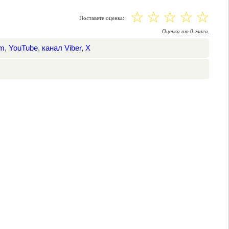
☆
☆
☆
☆
☆
Поставете оценка:
Оценка
от
0
гласа.
am
,
YouTube
,
канал Viber
,
X