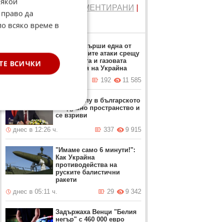
Някои
ТОП 5
ЧЕТЕНИ
|
КОМЕНТИРАНИ
|
 право да
НОВИ
по всяко време в
Русия извърши една от
най-големите атаки срещу
петролната и газовата
ТЕ ВСИЧКИ
индустрия на Украйна
вчера в 21:39 ч.
192
11 585
Дрон нахлу в българското
въздушно пространство и
се взриви
днес в 12:26 ч.
337
9 915
"Имаме само 6 минути!":
Как Украйна
противодейства на
руските балистични
ракети
днес в 05:11 ч.
29
9 342
Задържаха Венци "Белия
негър" с 460 000 евро