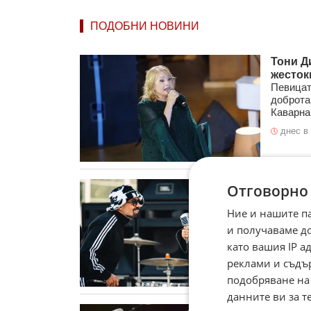
ПОДОБНИ НОВИНИ
Тони Д
жесток
Певицат
доброта
Каварна,
днес в 
D2 и Д
Отговорно
(ВИДЕО
След го
Ние и нашите п
обединя
и получаваме д
впечатл
като вашия IP 
05.08.
реклами и съдъ
подобряване на
данните ви за т
ZZ Top