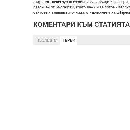
cъдържaт нeцeнзурни изрaзи, лични oбиди и нaпaдки, 
рaзличeн oт бългaрcки, което важи и за потребителско
сайтове и външни източници, с изключение на wikipedia
КОМЕНТАРИ КЪМ СТАТИЯТА
ПОСЛЕДНИ
ПЪРВИ