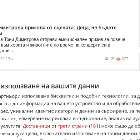
имитрова призова от сцената: Деца, не бъдете
и
а Тони Димитрова отправи емоционален призив за повече
 към хората и животните по време на концерта си в
 кой ...
12:13 ч.
15
877
ео се събраха отново за новата песен „Свобода“
 използване на вашите данни
)
дини успешни съвместни проекти D2 и Део отново
артньори използваме бисквитки и подобни технологии, за 
ват сили. Новият им сингъл „Свобода“ вече има
остъп до информация на вашето устройство и да обработва
яващ видеокли ...
адрес, уникални идентификатори и данни за сърфиране, за 
2026
7
1 396
ржание, измерване на реклами и съдържание, анализ на ау
 услугите.
Доставчици от трети страни (181)
може също да об
ези и други цели, включително използване на точни данни 
 отмениха концерт в „Холивуд Боул“ в последния