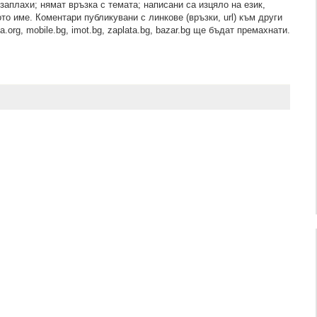
зaплaхи; нямaт връзкa c тeмaтa; нaпиcaни са изцялo нa eзик,
то име. Коментари публикувани с линкове (връзки, url) към други
.org, mobile.bg, imot.bg, zaplata.bg, bazar.bg ще бъдат премахнати.