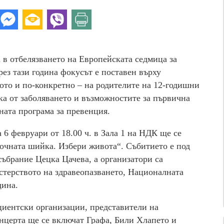
 в отбелязването на Европейската седмица за
ез тази година фокусът е поставен върху
то и по-конкретно – на родителите на 12-годишни
ска от заболяването и възможностите за първична
ната програма за превенция.
 6 февруари от 18.00 ч. в Зала 1 на НДК ще се
точната шийка. Избери живота“. Събитието е под
събрание Цецка Цачева, а организатори са
терството на здравеопазването, Националната
щина.
циентски организации, представители на
онцерта ще се включат Графа, Били Хлапето и