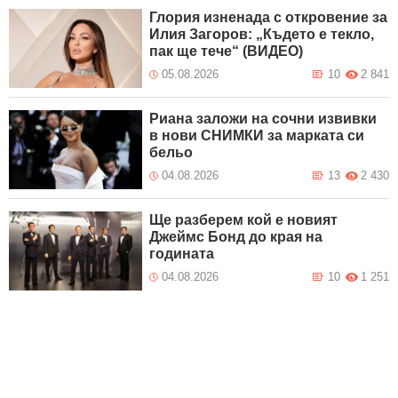
Глория изненада с откровение за
Илия Загоров: „Където е текло,
пак ще тече“ (ВИДЕО)
05.08.2026
10
2 841
Риана заложи на сочни извивки
в нови СНИМКИ за марката си
бельо
04.08.2026
13
2 430
Ще разберем кой е новият
Джеймс Бонд до края на
годината
04.08.2026
10
1 251