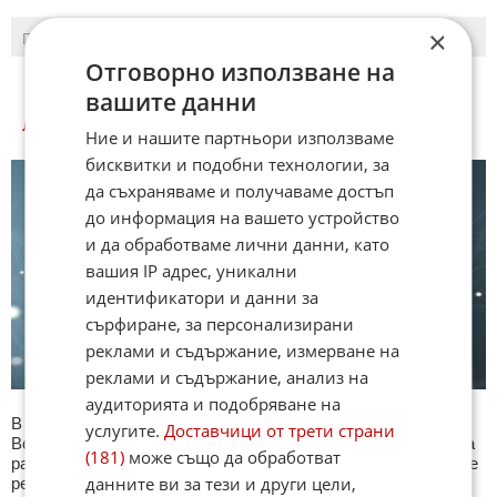
×
ПОСЛЕДНИ
ПЪРВИ
Отговорно използване на
вашите данни
ЛЮБОПИТНО КУИЗОВЕ
Ние и нашите партньори използваме
бисквитки и подобни технологии, за
да съхраняваме и получаваме достъп
до информация на вашето устройство
и да обработваме лични данни, като
вашия IP адрес, уникални
идентификатори и данни за
сърфиране, за персонализирани
реклами и съдържание, измерване на
реклами и съдържание, анализ на
аудиторията и подобряване на
В секция Любопитно ще намерите тематична Куиз рубрика.
услугите.
Доставчици от трети страни
Всяка сряда се публикува специализиран куиз с въпроси на
(181)
може също да обработват
различна тематика. След края на всеки тест може да видите
данните ви за тези и други цели,
резултат с верните отговори, които сте натрупали. Другите