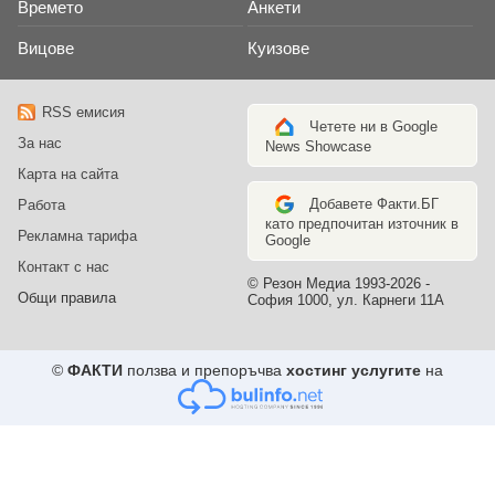
Времето
Анкети
Вицове
Куизове
RSS емисия
Четете ни в Google
За нас
News Showcase
Карта на сайта
Добавете Факти.БГ
Работа
като предпочитан източник в
Рекламна тарифа
Google
Контакт с нас
© Резон Медиа 1993-2026 -
Общи правила
София 1000, ул. Карнеги 11А
©
ФАКТИ
ползва и препоръчва
хостинг услугите
на