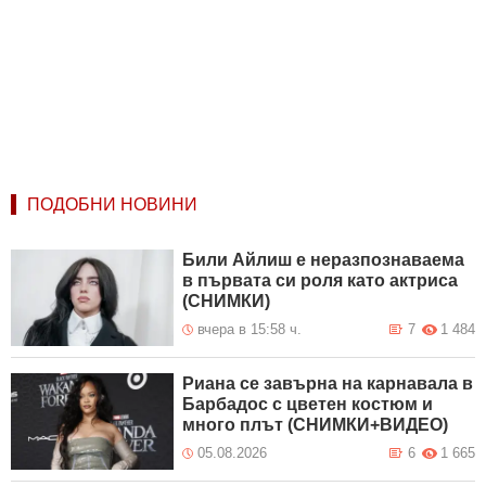
ПОДОБНИ НОВИНИ
Били Айлиш е неразпознаваема
в първата си роля като актриса
(СНИМКИ)
вчера в 15:58 ч.
7
1 484
Риана се завърна на карнавала в
Барбадос с цветен костюм и
много плът (СНИМКИ+ВИДЕО)
05.08.2026
6
1 665