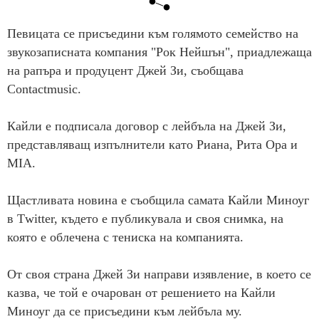
Певицата се присъедини към голямото семейство на
звукозаписната компания "Рок Нейшън", приадлежаща
на рапъра и продуцент Джей Зи, съобщава
Contactmusic.
Кайли е подписала договор с лейбъла на Джей Зи,
представляващ изпълнители като Риана, Рита Ора и
MIA.
Щастливата новина е съобщила самата Кайли Миноуг
в Тwitter, където е публикувала и своя снимка, на
която е облечена с тениска на компанията.
От своя страна Джей Зи направи изявление, в което се
казва, че той е очарован от решението на Кайли
Миноуг да се присъедини към лейбъла му.