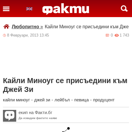
Любопитно
»
Кайли Миноуг се присъедини към Джей
8 Февруари, 2013 13:45
0
1 743
Кайли Миноуг се присъедини към
Джей Зи
кайли миноуг
-
джей зи
-
лейбъл
-
певица
-
продуцент
екип на Факти.бг
Да извадим фактите наяве