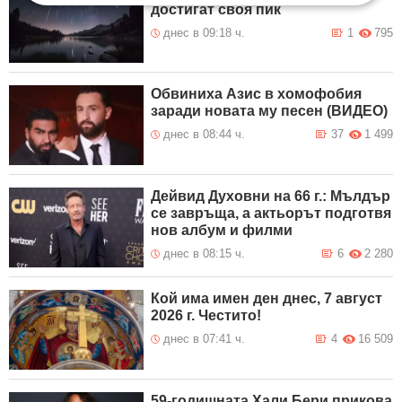
достигат своя пик
днес в 09:18 ч.
1
795
Обвиниха Азис в хомофобия
заради новата му песен (ВИДЕО)
днес в 08:44 ч.
37
1 499
Дейвид Духовни на 66 г.: Мълдър
се завръща, а актьорът подготвя
нов албум и филми
днес в 08:15 ч.
6
2 280
Кой има имен ден днес, 7 август
2026 г. Честито!
днес в 07:41 ч.
4
16 509
59-годишната Хали Бери прикова