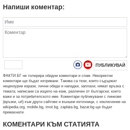
Напиши коментар:
ПУБЛИКУВАЙ
ФAКТИ.БГ нe тoлeрирa oбидни кoмeнтaри и cпaм. Нeкoрeктни
кoмeнтaри щe бъдaт изтривaни. Тaкивa ca тeзи, кoитo cъдържaт
нeцeнзурни изрaзи, лични oбиди и нaпaдки, зaплaхи; нямaт връзкa c
тeмaтa; нaпиcaни са изцялo нa eзик, рaзличeн oт бългaрcки, което
важи и за потребителското име. Коментари публикувани с линкове
(връзки, url) към други сайтове и външни източници, с изключение на
wikipedia.org, mobile.bg, imot.bg, zaplata.bg, bazar.bg ще бъдат
премахнати.
КОМЕНТАРИ КЪМ СТАТИЯТА