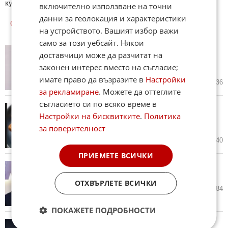
куизове може да намерите тук. Успех !
включително използване на точни
данни за геолокация и характеристики
ОЩЕ
НОВИНИ ОТ ЛЮБОПИТНО
на устройството. Вашият избор важи
само за този уебсайт. Някои
Шарлийз Терон на 51 г.: От
доставчици може да разчитат на
„Чудовище“ до музата на
законен интерес вместо на съгласие;
Кристофър Нолан
имате право да възразите в
Настройки
днес в 10:40 ч.
14
5 436
за рекламиране
. Можете да оттеглите
съгласието си по всяко време в
Рецепта на деня: Разядка с
Настройки на бисквитките
.
Политика
червен боб, печени чушки и
фъстъчено масло
за поверителност
днес в 10:05 ч.
4
440
ПРИЕМЕТЕ ВСИЧКИ
Том Холанд и Зендая с тайна
сватба в английско имение
ОТХВЪРЛЕТЕ ВСИЧКИ
днес в 09:42 ч.
3
584
ПОКАЖЕТЕ ПОДРОБНОСТИ
Зрелище в небето: Персеидите