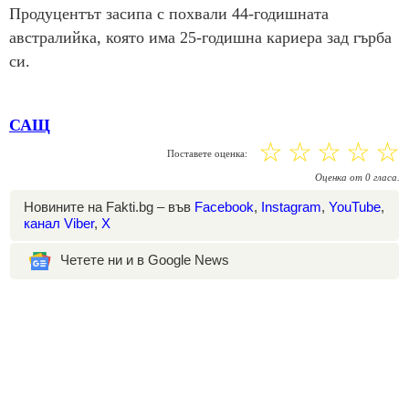
Продуцентът засипа с похвали 44-годишната
австралийка, която има 25-годишна кариера зад гърба
си.
САЩ
☆
☆
☆
☆
☆
Поставете оценка:
Оценка
от
0
гласа.
Новините на Fakti.bg – във
Facebook
,
Instagram
,
YouTube
,
канал Viber
,
X
Четете ни и в Google News