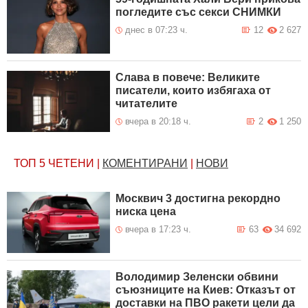
погледите със секси СНИМКИ
днес в 07:23 ч.
12
2 627
Слава в повече: Великите
писатели, които избягаха от
читателите
вчера в 20:18 ч.
2
1 250
ТОП 5
ЧЕТЕНИ
|
КОМЕНТИРАНИ
|
НОВИ
Москвич 3 достигна рекордно
ниска цена
вчера в 17:23 ч.
63
34 692
Володимир Зеленски обвини
съюзниците на Киев: Отказът от
доставки на ПВО ракети цели да