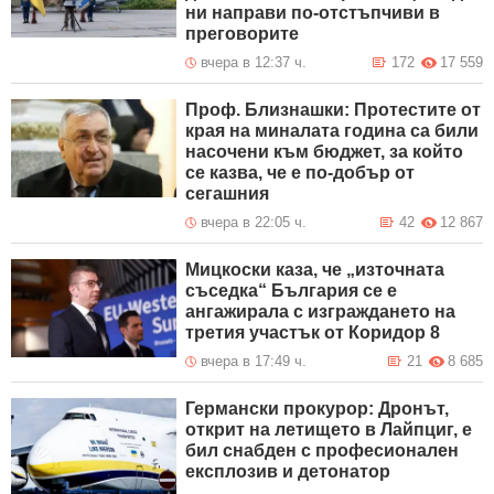
ни направи по-отстъпчиви в
преговорите
вчера в 12:37 ч.
172
17 559
Проф. Близнашки: Протестите от
края на миналата година са били
насочени към бюджет, за който
се казва, че е по-добър от
сегашния
вчера в 22:05 ч.
42
12 867
Мицкоски каза, че „източната
съседка“ България се е
ангажирала с изграждането на
третия участък от Коридор 8
вчера в 17:49 ч.
21
8 685
Германски прокурор: Дронът,
открит на летището в Лайпциг, е
бил снабден с професионален
експлозив и детонатор