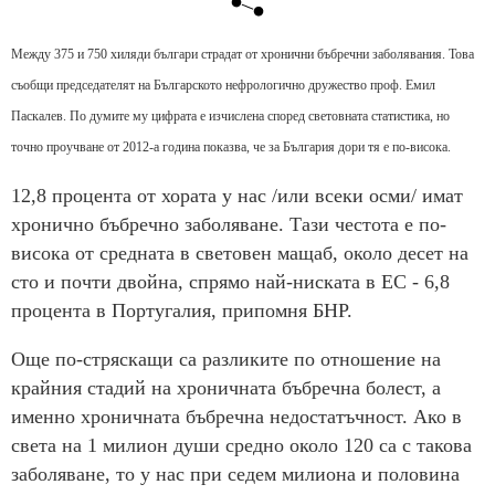
Между 375 и 750 хиляди българи страдат от хронични бъбречни заболявания. Това
съобщи председателят на Българското нефрологично дружество проф. Емил
Паскалев. По думите му цифрата е изчислена според световната статистика, но
точно проучване от 2012-а година показва, че за България дори тя е по-висока.
12,8 процента от хората у нас /или всеки осми/ имат
хронично бъбречно заболяване. Тази честота е по-
висока от средната в световен мащаб, около десет на
сто и почти двойна, спрямо най-ниската в ЕС - 6,8
процента в Португалия, припомня БНР.
Още по-стряскащи са разликите по отношение на
крайния стадий на хроничната бъбречна болест, а
именно хроничната бъбречна недостатъчност. Ако в
света на 1 милион души средно около 120 са с такова
заболяване, то у нас при седем милиона и половина