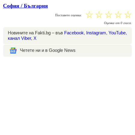
София / България
☆
☆
☆
☆
☆
Поставете оценка:
Оценка
от
0
гласа.
Новините на Fakti.bg – във
Facebook
,
Instagram
,
YouTube
,
канал Viber
,
X
Четете ни и в Google News