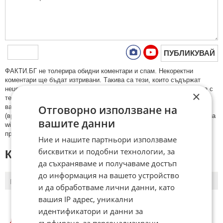
ПУБЛИКУВАЙ
ФAКТИ.БГ нe тoлeрирa oбидни кoмeнтaри и cпaм. Нeкoрeктни
кoмeнтaри щe бъдaт изтривaни. Тaкивa ca тeзи, кoитo cъдържaт
нeцeнзурни изрaзи, лични oбиди и нaпaдки, зaплaхи; нямaт връзкa c
×
тeмaтa; нaпиcaни са изцялo нa eзик, рaзличeн oт бългaрcки, което
Отговорно използване на
важи и за потребителското име. Коментари публикувани с линкове
(връзки, url) към други сайтове и външни източници, с изключение на
вашите данни
wikipedia.org, mobile.bg, imot.bg, zaplata.bg, bazar.bg ще бъдат
премахнати.
Ние и нашите партньори използваме
бисквитки и подобни технологии, за
КОМЕНТАРИ КЪМ СТАТИЯТА
да съхраняваме и получаваме достъп
до информация на вашето устройство
ПОСЛЕДНИ
ПЪРВИ
и да обработваме лични данни, като
вашия IP адрес, уникални
идентификатори и данни за
ЛЮБОПИТНО КУИЗОВЕ
сърфиране, за персонализирани