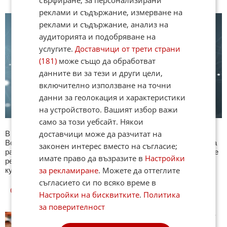
реклами и съдържание, измерване на
реклами и съдържание, анализ на
аудиторията и подобряване на
услугите.
Доставчици от трети страни
(181)
може също да обработват
данните ви за тези и други цели,
включително използване на точни
данни за геолокация и характеристики
на устройството. Вашият избор важи
само за този уебсайт. Някои
доставчици може да разчитат на
В секция Любопитно ще намерите тематична Куиз рубрика.
Всяка сряда се публикува специализиран куиз с въпроси на
законен интерес вместо на съгласие;
различна тематика. След края на всеки тест може да видите
имате право да възразите в
Настройки
резултат с верните отговори, които сте натрупали. Другите
за рекламиране
. Можете да оттеглите
куизове може да намерите тук. Успех !
съгласието си по всяко време в
ОЩЕ
НОВИНИ ОТ ЛЮБОПИТНО
Настройки на бисквитките
.
Политика
за поверителност
Кой има имен ден днес, 9 август
2026 г. Честито!