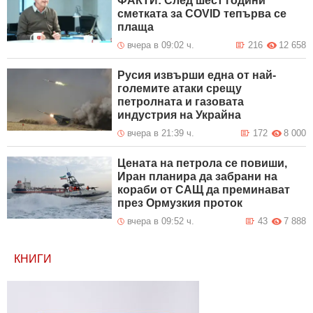
ФАКТИ: След шест години
сметката за COVID тепърва се
плаща
вчера в 09:02 ч.
216
12 658
Русия извърши една от най-
големите атаки срещу
петролната и газовата
индустрия на Украйна
вчера в 21:39 ч.
172
8 000
Цената на петрола се повиши,
Иран планира да забрани на
кораби от САЩ да преминават
през Ормузкия проток
вчера в 09:52 ч.
43
7 888
КНИГИ