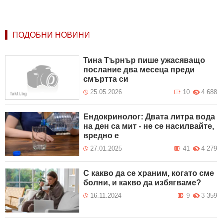
ПОДОБНИ НОВИНИ
Тина Търнър пише ужасяващо
послание два месеца преди
смъртта си
25.05.2026
10
4 688
Ендокринолог: Двата литра вода
на ден са мит - не се насилвайте,
вредно е
27.01.2025
41
4 279
С какво да се храним, когато сме
болни, и какво да избягваме?
16.11.2024
9
3 359