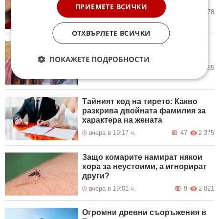
ПРИЕМЕТЕ ВСИЧКИ
днес в 05:30 ч.
14
15 178
ОТХВЪРЛЕТЕ ВСИЧКИ
Кой има имен ден днес, 8 август
2026 г. Честито!
ПОКАЖЕТЕ ПОДРОБНОСТИ
днес в 05:30 ч.
5
32 485
Тайният код на тирето: Какво
разкрива двойната фамилия за
характера на жената
вчера в 19:17 ч.
47
2 375
Защо комарите намират някои
хора за неустоими, а игнорират
други?
вчера в 19:01 ч.
9
2 821
Огромни древни съоръжения в