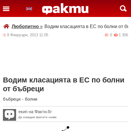
Любопитно
»
Водим класацията в ЕС по болни от бъ
9 Февруари, 2013 11:05
0
1 306
Водим класацията в ЕС по болни
от бъбреци
бъбреци
-
болни
екип на Факти.бг
Да извадим фактите наяве