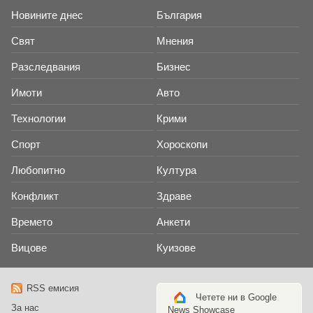
Новините днес
България
Свят
Мнения
Разследвания
Бизнес
Имоти
Авто
Технологии
Крими
Спорт
Хороскопи
Любопитно
Култура
Конфликт
Здраве
Времето
Анкети
Вицове
Куизове
RSS емисия
Четете ни в Google
За нас
News Showcase