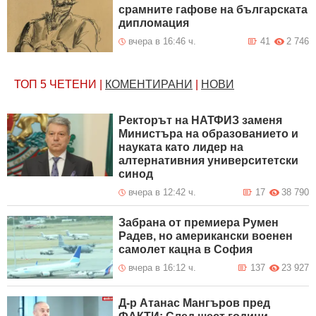
срамните гафове на българската
дипломация
вчера в 16:46 ч.
41
2 746
ТОП 5
ЧЕТЕНИ
|
КОМЕНТИРАНИ
|
НОВИ
Ректорът на НАТФИЗ заменя
Министъра на образованието и
науката като лидер на
алтернативния университетски
синод
вчера в 12:42 ч.
17
38 790
Забрана от премиера Румен
Радев, но американски военен
самолет кацна в София
вчера в 16:12 ч.
137
23 927
Д-р Атанас Мангъров пред