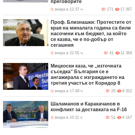
преговорите
вчера в 12:37 ч.
171
17 367
Проф. Близнашки: Протестите от
края на миналата година са били
насочени към бюджет, за който
се казва, че е по-добър от
сегашния
вчера в 22:05 ч.
41
11 369
Мицкоски каза, че „източната
съседка“ България се е
ангажирала с изграждането на
третия участък от Коридор 8
вчера в 17:49 ч.
20
8 352
Шаламанов и Каракачанов в
конфликт за доставката на F-16
вчера в 10:11 ч.
51
6 167