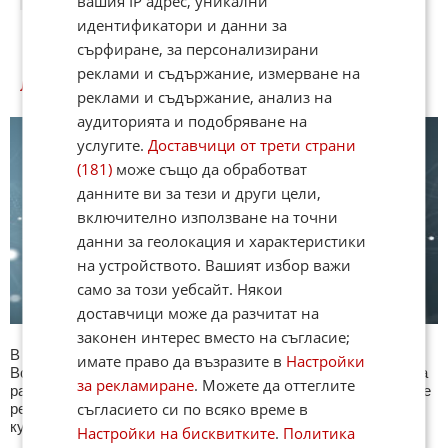
вашия IP адрес, уникални
14:14
04.01.2014
идентификатори и данни за
сърфиране, за персонализирани
реклами и съдържание, измерване на
ЛЮБОПИТНО КУИЗОВЕ
реклами и съдържание, анализ на
аудиторията и подобряване на
услугите.
Доставчици от трети страни
(181)
може също да обработват
данните ви за тези и други цели,
включително използване на точни
данни за геолокация и характеристики
на устройството. Вашият избор важи
само за този уебсайт. Някои
доставчици може да разчитат на
законен интерес вместо на съгласие;
В секция Любопитно ще намерите тематична Куиз рубрика.
имате право да възразите в
Настройки
Всяка сряда се публикува специализиран куиз с въпроси на
за рекламиране
. Можете да оттеглите
различна тематика. След края на всеки тест може да видите
съгласието си по всяко време в
резултат с верните отговори, които сте натрупали. Другите
куизове може да намерите тук. Успех !
Настройки на бисквитките
.
Политика