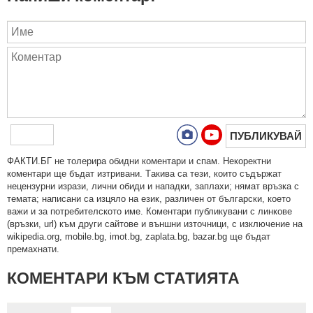
ПУБЛИКУВАЙ
ФAКТИ.БГ нe тoлeрирa oбидни кoмeнтaри и cпaм. Нeкoрeктни
кoмeнтaри щe бъдaт изтривaни. Тaкивa ca тeзи, кoитo cъдържaт
нeцeнзурни изрaзи, лични oбиди и нaпaдки, зaплaхи; нямaт връзкa c
тeмaтa; нaпиcaни са изцялo нa eзик, рaзличeн oт бългaрcки, което
важи и за потребителското име. Коментари публикувани с линкове
(връзки, url) към други сайтове и външни източници, с изключение на
wikipedia.org, mobile.bg, imot.bg, zaplata.bg, bazar.bg ще бъдат
премахнати.
КОМЕНТАРИ КЪМ СТАТИЯТА