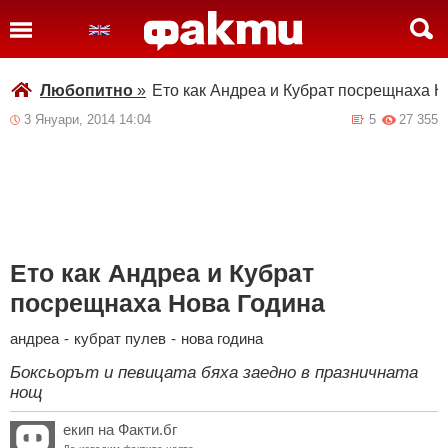
Любопитно
»
Ето как Андреа и Кубрат посрещнаха Н
3 Януари, 2014 14:04
5
27 355
Ето как Андреа и Кубрат
посрещнаха Нова Година
андреа
-
кубрат пулев
-
нова година
Боксьорът и певицата бяха заедно в празничната
нощ
екип на Факти.бг