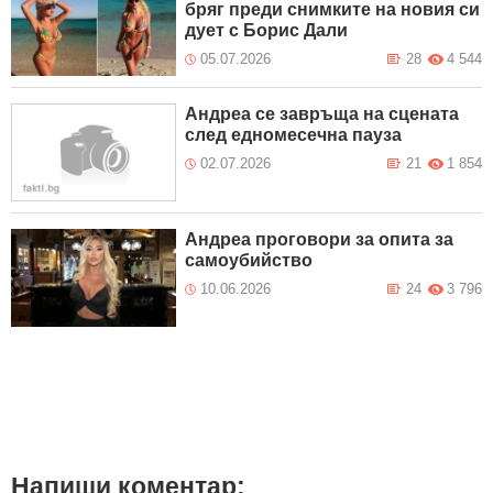
бряг преди снимките на новия си
дует с Борис Дали
05.07.2026
28
4 544
Андреа се завръща на сцената
след едномесечна пауза
02.07.2026
21
1 854
Андреа проговори за опита за
самоубийство
10.06.2026
24
3 796
Напиши коментар: