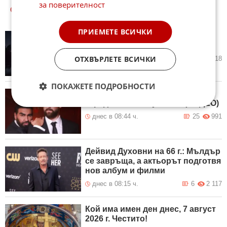
за поверителност
ОЩЕ
НОВИНИ ОТ ЛЮБОПИТНО
ПРИЕМЕТЕ ВСИЧКИ
Зрелище в небето: Персеидите
достигат своя пик
ОТХВЪРЛЕТЕ ВСИЧКИ
днес в 09:18 ч.
1
418
ПОКАЖЕТЕ ПОДРОБНОСТИ
Обвиниха Азис в хомофобия
заради новата му песен (ВИДЕО)
днес в 08:44 ч.
25
991
Дейвид Духовни на 66 г.: Мълдър
се завръща, а актьорът подготвя
нов албум и филми
днес в 08:15 ч.
6
2 117
Кой има имен ден днес, 7 август
2026 г. Честито!