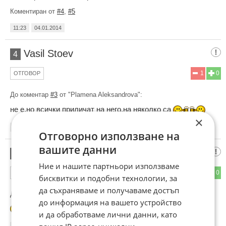
Коментиран от
#4
,
#5
11:23
04.01.2014
Vasil Stoev
4
1
0
ОТГОВОР
До коментар
#3
от "Plamena Aleksandrova":
не е,но всички приличат на него,на няколко са
×
12:18
04.01.2014
Отговорно използване на
вашите данни
БУМЕР КАМОР
5
Ние и нашите партньори използваме
0
0
ОТГОВОР
бисквитки и подобни технологии, за
да съхраняваме и получаваме достъп
До коментар
#3
от "Plamena Aleksandrova":
до информация на вашето устройство
и да обработваме лични данни, като