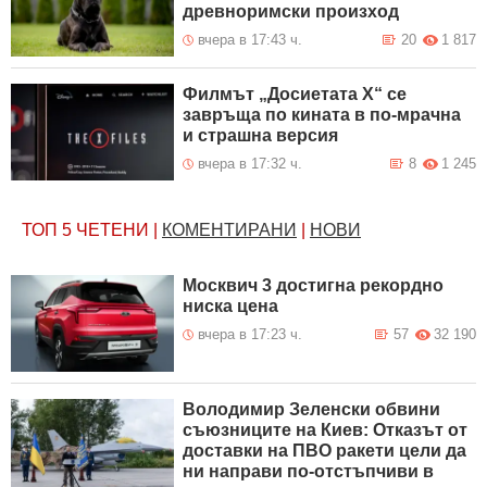
древноримски произход
вчера в 17:43 ч.
20
1 817
Филмът „Досиетата Х“ се
завръща по кината в по-мрачна
и страшна версия
вчера в 17:32 ч.
8
1 245
ТОП 5
ЧЕТЕНИ
|
КОМЕНТИРАНИ
|
НОВИ
Москвич 3 достигна рекордно
ниска цена
вчера в 17:23 ч.
57
32 190
Володимир Зеленски обвини
съюзниците на Киев: Отказът от
доставки на ПВО ракети цели да
ни направи по-отстъпчиви в