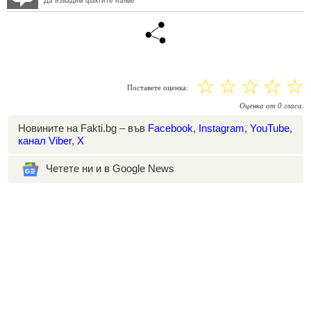
Да извадим фактите наяве
☆
☆
☆
☆
☆
Поставете оценка:
Оценка
от
0
гласа.
Новините на Fakti.bg – във
Facebook
,
Instagram
,
YouTube
,
канал Viber
,
X
Четете ни и в Google News