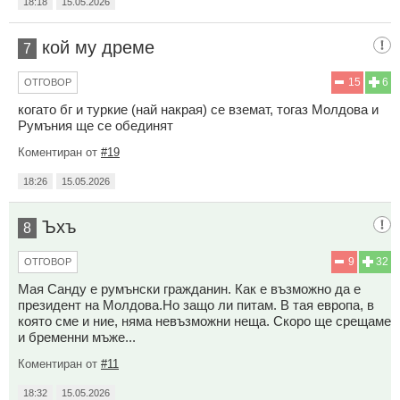
18:18
15.05.2026
кой мy дpeмe
7
15
6
ОТГОВОР
когато бг и туркие (най накрая) се вземат, тогаз Молдова и
Румъния ще се обединят
Коментиран от
#19
18:26
15.05.2026
Ъхъ
8
9
32
ОТГОВОР
Мая Санду е румънски гражданин. Как е възможно да е
президент на Молдова.Но защо ли питам. В тая европа, в
която сме и ние, няма невъзможни неща. Скоро ще срещаме
и бременни мъже...
Коментиран от
#11
18:32
15.05.2026