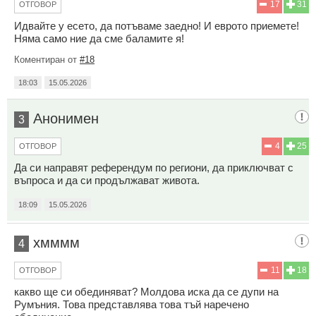
17
31
ОТГОВОР
Идвайте у есето, да потъваме заедно! И еврото приемете!
Няма само ние да сме баламите я!
Коментиран от
#18
18:03
15.05.2026
Анонимен
3
4
25
ОТГОВОР
Да си направят референдум по региони, да приключват с
въпроса и да си продължават живота.
18:09
15.05.2026
хмммм
4
11
18
ОТГОВОР
какво ще си обединяват? Молдова иска да се дупи на
Румъния. Това представлява това тъй наречено