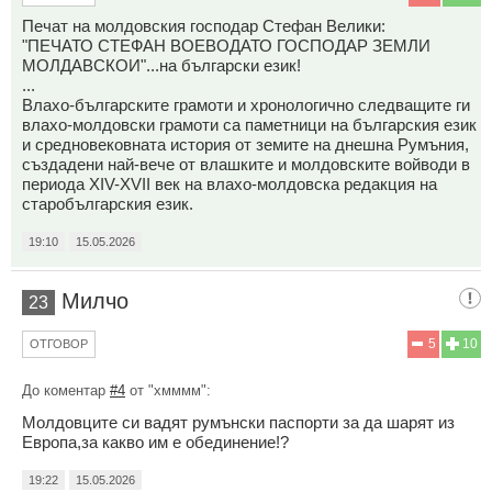
Печат на молдовския господар Стефан Велики:
"ПЕЧАТО СТЕФАН ВОЕВОДАТО ГОСПОДАР ЗЕМЛИ
МОЛДАВСКОИ"...на български език!
...
Влахо-българските грамоти и хронологично следващите ги
влахо-молдовски грамоти са паметници на българския език
и средновековната история от земите на днешна Румъния,
създадени най-вече от влашките и молдовските войводи в
периода ХIV-ХVII век на влахо-молдовска редакция на
старобългарския език.
19:10
15.05.2026
Милчо
23
5
10
ОТГОВОР
До коментар
#4
от "хмммм":
Молдовците си вадят румънски паспорти за да шарят из
Европа,за какво им е обединение!?
19:22
15.05.2026