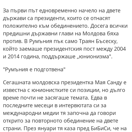
За първи път едновременно начело на двете
държави са президенти, които се отнасят
положително към обединението. Досега всички
предишни държавни глави на Молдова бяха
против. В Румъния пък само Траян Бъсеску,
който заемаше президентския пост между 2004
и 2014 година, поддържаше „юнионизма".
"Румъния е подготвена"
Сегашната молдовска президентка Мая Санду е
известна с юнионистките си позиции, но дълго
време почти не засягаше темата. Едва в
последните месеци в интервютата си за
международни медии тя започна да говори
открито за повторното обединение на двете
страни. През януари тя каза пред БиБиСи, че на