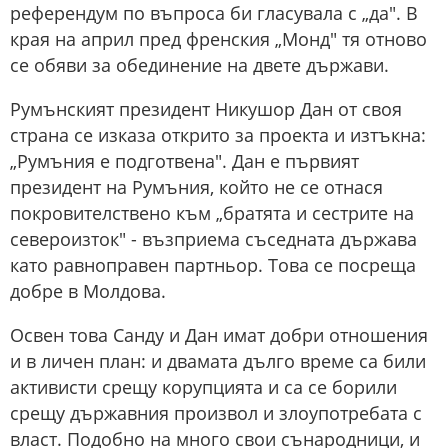
референдум по въпроса би гласувала с „да". В
края на април пред френския „Монд" тя отново
се обяви за обединение на двете държави.
Румънският президент Никушор Дан от своя
страна се изказа открито за проекта и изтъкна:
„Румъния е подготвена". Дан е първият
президент на Румъния, който не се отнася
покровителствено към „братята и сестрите на
североизток" - възприема съседната държава
като равноправен партньор. Това се посреща
добре в Молдова.
Освен това Санду и Дан имат добри отношения
и в личен план: и двамата дълго време са били
активисти срещу корупцията и са се борили
срещу държавния произвол и злоупотребата с
власт. Подобно на много свои сънародници, и