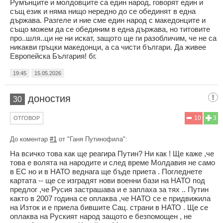
Румънците и молдовците са един народ, говорят един и
същ език и няма нищо нередно до се обединят в една
държава. Разгеле и ние сме един народ с македонците и
също можем да се обединим в една държава, но титовите
про..шля..ци не ни искат, защото ще ги разобличим, че не са
никакви гръцки македонци, а са чисти българи. Да живее
Европейска България! бг.
19:45
15.05.2026
доностия
30
10
3
ОТГОВОР
До коментар
#1
от "Ганя Путинофила":
На всичко това как ще реагира Путин? Ни как ! Ще каже ,че
това е волята на народите и след време Молдавия не само
в ЕС но и в НАТО веднага ще бъде приета . Погледнете
картата -- ще се изградят нови военни бази на НАТО под
предлог ,че Русия застрашава и е заплаха за тях .. Путин
както в 2007 година се оплаква ,че НАТО се е придвижила
на Изток и е приела бившите Сац. страни в НАТО . Ще се
оплаква на Руският народ защото е безпомощен , не