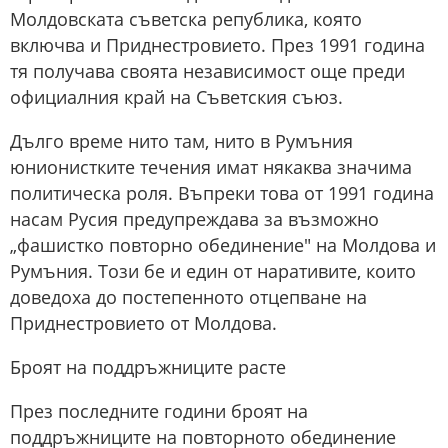
Молдовската съветска република, която
включва и Приднестровието. През 1991 година
тя получава своята независимост още преди
официалния край на Съветския съюз.
Дълго време нито там, нито в Румъния
юнионистките течения имат някаква значима
политическа роля. Въпреки това от 1991 година
насам Русия предупреждава за възможно
„фашистко повторно обединение" на Молдова и
Румъния. Този бе и един от наративите, които
доведоха до постепенното отцепване на
Приднестровието от Молдова.
Броят на поддръжниците расте
През последните години броят на
поддръжниците на повторното обединение