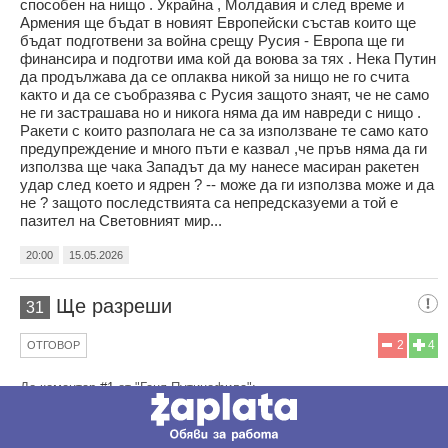
способен на нищо . Украйна , Молдавия и след време и
Армения ще бъдат в новият Европейски състав които ще
бъдат подготвени за война срещу Русия - Европа ще ги
финансира и подготви има кой да воюва за тях . Нека Путин
да продължава да се оплаква никой за нищо не го счита
както и да се съобразява с Русия защото знаят, че не само
не ги застрашава но и никога няма да им навреди с нищо .
Ракети с които разполага не са за използване те само като
предупреждение и много пъти е казвал ,че пръв няма да ги
използва ще чака Западът да му нанесе масиран ракетен
удар след което и ядрен ? -- може да ги използва може и да
не ? защото последствията са непредсказуеми а той е
пазител на Световният мир...
20:00
15.05.2026
Ще разреши
31
2
4
ОТГОВОР
До коментар
#1
от "Ганя Путинофила":
Но без приднестровието и Гагаузия, ще има ново
преначертаване на измислените съветски републики