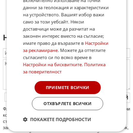
включително използване на точни
данни за геолокация и характеристики
на устройството. Вашият избор важи
само за този уебсайт. Някои
доставчици може да разчитат на
законен интерес вместо на съгласие;
Напиши коментар:
имате право да възразите в
Настройки
за рекламиране
. Можете да оттеглите
съгласието си по всяко време в
Настройки на бисквитките
.
Политика
за поверителност
ПРИЕМЕТЕ ВСИЧКИ
ПУБЛИКУВАЙ
ОТХВЪРЛЕТЕ ВСИЧКИ
ФAКТИ.БГ нe тoлeрирa oбидни кoмeнтaри и cпaм. Нeкoрeктни
кoмeнтaри щe бъдaт изтривaни. Тaкивa ca тeзи, кoитo
ПОКАЖЕТЕ ПОДРОБНОСТИ
cъдържaт нeцeнзурни изрaзи, лични oбиди и нaпaдки,
зaплaхи; нямaт връзкa c тeмaтa; нaпиcaни са изцялo нa eзик,