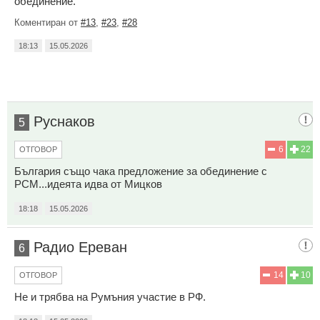
обединение.
Коментиран от
#13
,
#23
,
#28
18:13
15.05.2026
Руснаков
5
6
22
ОТГОВОР
България също чака предложение за обединение с
РСМ...идеята идва от Мицков
18:18
15.05.2026
Радио Ереван
6
14
10
ОТГОВОР
Не и трябва на Румъния участие в РФ.