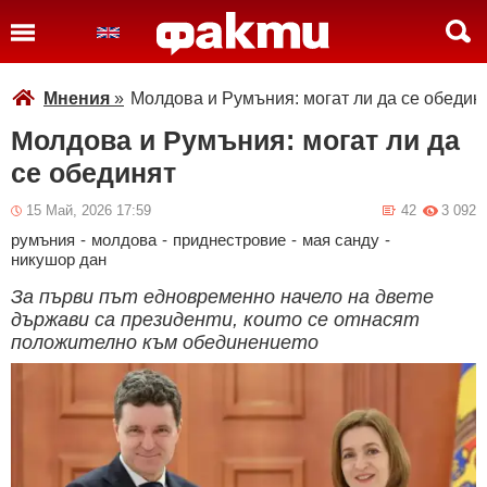
Мнения
»
Молдова и Румъния: могат ли да се обедин
Молдова и Румъния: могат ли да
се обединят
15 Май, 2026 17:59
42
3 092
румъния
-
молдова
-
приднестровие
-
мая санду
-
никушор дан
За първи път едновременно начело на двете
държави са президенти, които се отнасят
положително към обединението