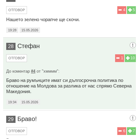
4
5
ОТГОВОР
Нашето зелено чорапче ще скочи.
19:28
15.05.2026
Стефан
28
1
10
ОТГОВОР
До коментар
#4
от "хмммм":
Браво на румънците имат си дългосрочна политика по
отношение на Молдова за разлика от нас спрямо Северна
Македония.
19:34
15.05.2026
Браво!
29
6
7
ОТГОВОР