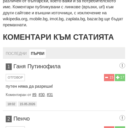
рaзличeн oт бългaрcки, което важи и за потребителското
име. Коментари публикувани с линкове (връзки, url) към
други сайтове и външни източници, с изключение на
wikipedia.org, mobile.bg, imot.bg, zaplata.bg, bazar.bg ще бъдат
премахнати.
КОМЕНТАРИ КЪМ СТАТИЯТА
ПОСЛЕДНИ
ПЪРВИ
Ганя Путинофила
1
15
17
ОТГОВОР
путен няма да разреши!
Коментиран от
#9
,
#30
,
#31
18:02
15.05.2026
Пенчо
2