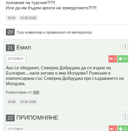
познания на турския?!?!!
Или да им бъдем аргати на земеделието?!?!!
18:52
15.05.2026
20
Този коментар е премахнат от модератор.
Емил
21
1
26
ОТГОВОР
Ако се обединят, Северна Добруджа да се върне на
България....нали затова я има Молдова? Румъния е
компенсирана със Северна Добруджа при създаването на
Молдова.
Коментиран от
#40
19:05
15.05.2026
ПРИПОМНЯНЕ
22
1
11
ОТГОВОР