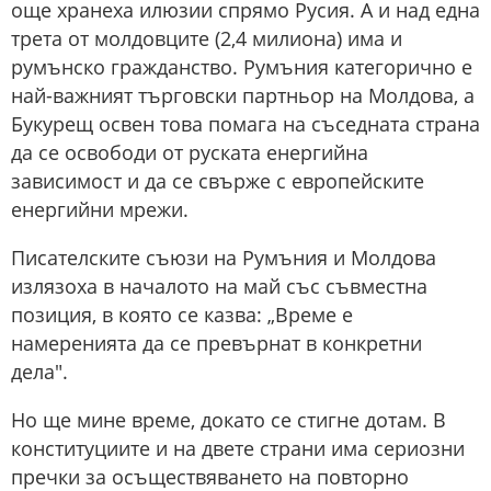
още хранеха илюзии спрямо Русия. А и над една
трета от молдовците (2,4 милиона) има и
румънско гражданство. Румъния категорично е
най-важният търговски партньор на Молдова, а
Букурещ освен това помага на съседната страна
да се освободи от руската енергийна
зависимост и да се свърже с европейските
енергийни мрежи.
Писателските съюзи на Румъния и Молдова
излязоха в началото на май със съвместна
позиция, в която се казва: „Време е
намеренията да се превърнат в конкретни
дела".
Но ще мине време, докато се стигне дотам. В
конституциите и на двете страни има сериозни
пречки за осъществяването на повторно