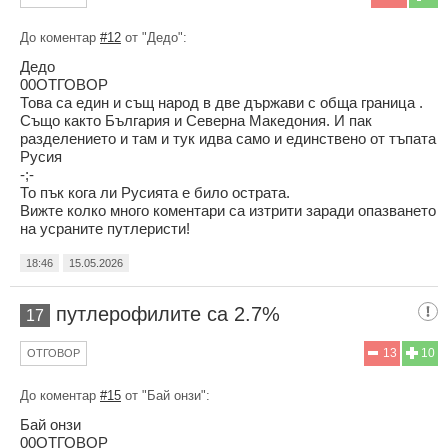
До коментар
#12
от "Дедо":
Дедо
00ОТГОВОР
Това са един и същ народ в две държави с обща граница .
Също както България и Северна Македония. И пак
разделението и там и тук идва само и единствено от тъпата
Русия
-;-
То пък кога ли Русията е било острата.
Вижте колко много коментари са изтрити заради опазването
на усраните путлеристи!
18:46
15.05.2026
путлерофилите са 2.7%
17
13
10
ОТГОВОР
До коментар
#15
от "Бай онзи":
Бай онзи
00ОТГОВОР