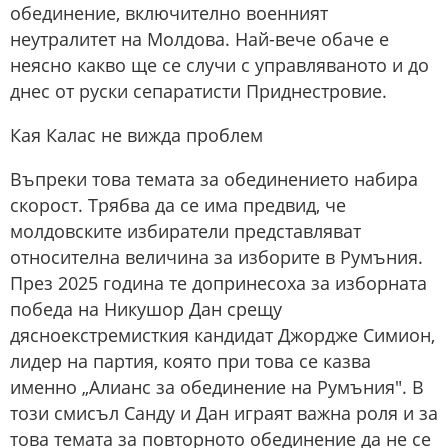
обединение, включително военният
неутралитет на Молдова. Най-вече обаче е
неясно какво ще се случи с управляваното и до
днес от руски сепаратисти Приднестровие.
Кая Калас не вижда проблем
Въпреки това темата за обединението набира
скорост. Трябва да се има предвид, че
молдовските избиратели представляват
относителна величина за изборите в Румъния.
През 2025 година те допринесоха за изборната
победа на Никушор Дан срещу
дясноекстремисткия кандидат Джордже Симион,
лидер на партия, която при това се казва
именно „Алианс за обединение на Румъния". В
този смисъл Санду и Дан играят важна роля и за
това темата за повторното обединение да не се