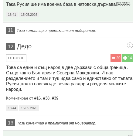
Така Русия ще има военна база в натовска държава!🤣🤣🤣
18:41
15.05.2026
11
Този коментар е премахнат от модератор.
Дедо
12
20
14
ОТГОВОР
Това са един и същ народ в две държави с обща граница .
Също както България и Северна Македония. И пак
разделението и там и тук идва само и единствено от тъпата
Русия ,която навсякъде всява раздор и разделя малките
народи.
Коментиран от
#16
,
#38
,
#39
18:44
15.05.2026
13
Този коментар е премахнат от модератор.