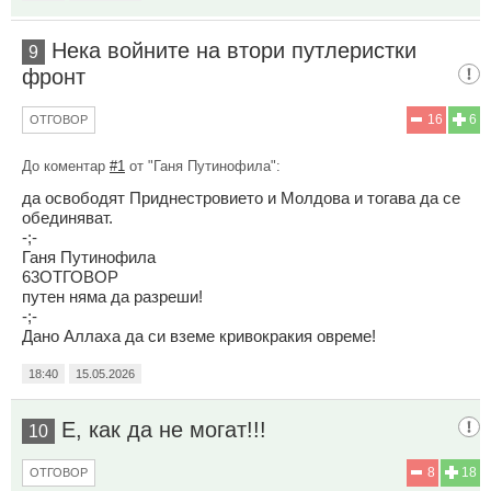
Нека войните на втори путлеристки
9
фронт
16
6
ОТГОВОР
До коментар
#1
от "Ганя Путинофила":
да освободят Приднестровието и Молдова и тогава да се
обединяват.
-;-
Ганя Путинофила
63ОТГОВОР
путен няма да разреши!
-;-
Дано Аллаха да си вземе кривокракия овреме!
18:40
15.05.2026
Е, как да не могат!!!
10
8
18
ОТГОВОР