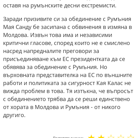
оставя на румънските десни екстремисти.
Заради призивите си за обединение с Румъния
Мая Санду бе засипана с обвинения в измяна в
Молдова. Извън това има и независими
критични гласове, според които не е смислено
насред напредналите преговори за
присъединяване към ЕС президентката да се
обявява за обединение с Румъния. Но
върховната представителка на ЕС по външните
работи и политиката за сигурност Кая Калас не
вижда проблем в това. Тя изтъкна, че въпросът
с обединението трябва да се реши единствено
от хората в Молдова и Румъния - от никого
другиго.
☆
☆
☆
☆
☆
Поставете оценка: