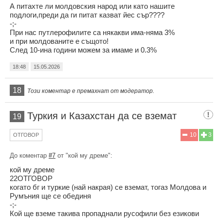
А питахте ли молдовския народ или като нашите
подлоги,преди да ги питат казват йес сър????
-;-
При нас путлерофилите са някакви има-няма 3%
и при молдованите е същото!
След 10-ина години можем за имаме и 0.3%
18:48
15.05.2026
18
Този коментар е премахнат от модератор.
Туркия и Казахстан да се вземат
19
10
3
ОТГОВОР
До коментар
#7
от "кой мy дpeмe":
кой мy дpeмe
22ОТГОВОР
когато бг и туркие (най накрая) се вземат, тогаз Молдова и
Румъния ще се обединя
-;-
Кой ще вземе такива пропаднали русофили без езикови