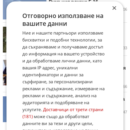
Румъния вдигна F-16
×
08.04.2026
62
5 006
Отговорно използване на
вашите данни
Румъния отрича, че 800
Ние и нашите партньори използваме
американски военни се лекуват
бисквитки и подобни технологии, за
в местни болници
да съхраняваме и получаваме достъп
28.03.2026
64
3 433
до информация на вашето устройство
и да обработваме лични данни, като
Какво предвижда
вашия IP адрес, уникални
споразумението между Румъния
и Украйна за съвместно
идентификатори и данни за
производство на дронове?
сърфиране, за персонализирани
14.03.2026
81
10 866
реклами и съдържание, измерване на
реклами и съдържание, анализ на
Румъния ще позволи на САЩ да
аудиторията и подобряване на
разположат военна техника
услугите.
Доставчици от трети страни
11.03.2026
60
3 647
(181)
може също да обработват
данните ви за тези и други цели,