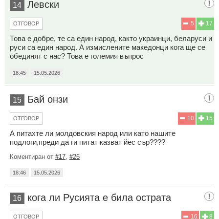
Левски
14
5
17
ОТГОВОР
Това е добре, те са един народ, както украинци, беларуси и
руси са един народ. А измислените македонци кога ще се
обединят с нас? Това е големия въпрос
18:45
15.05.2026
Бай онзи
15
10
15
ОТГОВОР
А питахте ли молдовския народ или като нашите
подлоги,преди да ги питат казват йес сър????
Коментиран от
#17
,
#26
18:46
15.05.2026
кога ли Русията е била острата
16
16
8
ОТГОВОР