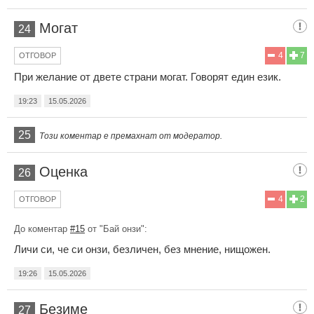
Могат
24
4
7
ОТГОВОР
При желание от двете страни могат. Говорят един език.
19:23
15.05.2026
25
Този коментар е премахнат от модератор.
Оценка
26
4
2
ОТГОВОР
До коментар
#15
от "Бай онзи":
Личи си, че си онзи, безличен, без мнение, нищожен.
19:26
15.05.2026
Безиме
27