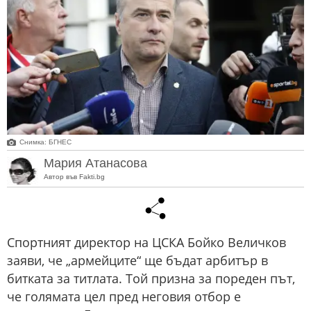
Снимка: БГНЕС
Мария Атанасова
Автор във Fakti.bg
Спортният директор на ЦСКА Бойко Величков
заяви, че „армейците“ ще бъдат арбитър в
битката за титлата. Той призна за пореден път,
че голямата цел пред неговия отбор е