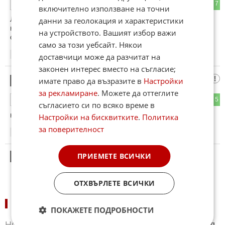
3
7
ОТГОВОР
включително използване на точни
Левски са смешни ама вие сте още по! На някакъв луд
данни за геолокация и характеристики
късмет се разминавате с резила вече доста пъти. Чакам
на устройството. Вашият избор важи
скоро някой от изпадащите да ви приземи
само за този уебсайт. Някои
13:12
14.04.2026
доставчици може да разчитат на
законен интерес вместо на съгласие;
Почват да вирят
имате право да възразите в
Настройки
2
за рекламиране
. Можете да оттеглите
5
5
ОТГОВОР
съгласието си по всяко време в
нос дребните душички в цска!
Настройки на бисквитките
.
Политика
за поверителност
13:16
14.04.2026
ПРИЕМЕТЕ ВСИЧКИ
3
Този коментар е премахнат от модератор.
ОТХВЪРЛЕТЕ ВСИЧКИ
НОВИНИ ПО СПОРТОВЕ:
ПОКАЖЕТЕ ПОДРОБНОСТИ
Новини
Бг футбол
,
Новини
Световен футбол
,