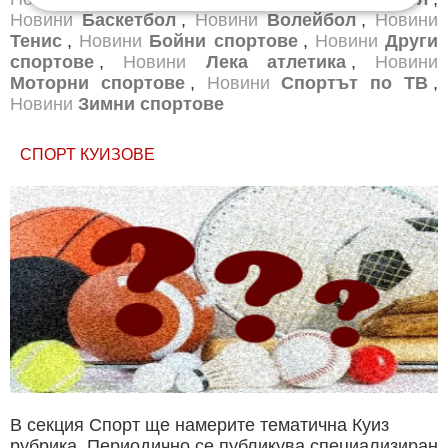
Новини
Баскетбол
,
Новини
Волейбол
,
Новини
Тенис
,
Новини
Бойни спортове
,
Новини
Други
спортове
,
Новини
Лека атлетика
,
Новини
Моторни спортове
,
Новини
Спортът по ТВ
,
Новини
Зимни спортове
СПОРТ КУИЗОВЕ
В секция Спорт ще намерите тематична Куиз
рубрика. Периодично се публикува специализиран