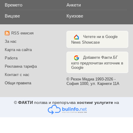
Времето
Анкети
Вицове
Куизове
RSS емисия
Четете ни в Google
За нас
News Showcase
Карта на сайта
Добавете Факти.БГ
Работа
като предпочитан източник в
Рекламна тарифа
Google
Контакт с нас
© Резон Медиа 1993-2026 -
Общи правила
София 1000, ул. Карнеги 11А
©
ФАКТИ
ползва и препоръчва
хостинг услугите
на