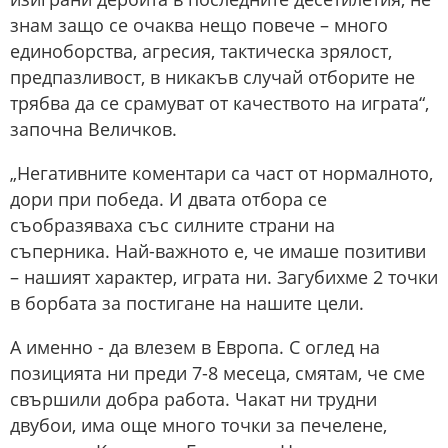
знам защо се очаква нещо повече – много
единоборства, агресия, тактическа зрялост,
предпазливост, в никакъв случай отборите не
трябва да се срамуват от качеството на играта“,
започна Величков.
„Негативните коментари са част от нормалното,
дори при победа. И двата отбора се
съобразяваха със силните страни на
съперника. Най-важното е, че имаше позитиви
– нашият характер, играта ни. Загубихме 2 точки
в борбата за постигане на нашите цели.
А именно - да влезем в Европа. С оглед на
позицията ни преди 7-8 месеца, смятам, че сме
свършили добра работа. Чакат ни трудни
двубои, има още много точки за печелене,