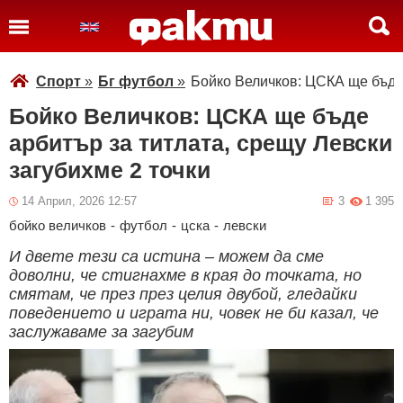
Спорт
»
Бг футбол
»
Бойко Величков: ЦСКА ще бъде 
Бойко Величков: ЦСКА ще бъде
арбитър за титлата, срещу Левски
загубихме 2 точки
14 Април, 2026 12:57
3
1 395
бойко величков
-
футбол
-
цска
-
левски
И двете тези са истина – можем да сме
доволни, че стигнахме в края до точката, но
смятам, че през през целия двубой, гледайки
поведението и играта ни, човек не би казал, че
заслужаваме за загубим