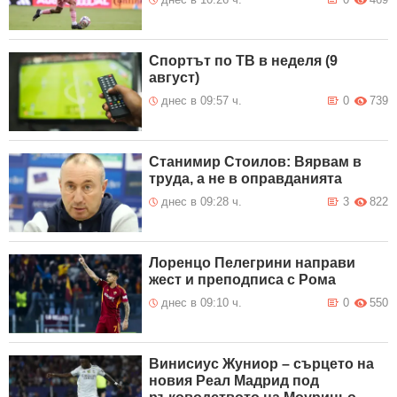
Спортът по ТВ в неделя (9
август)
днес в 09:57 ч.
0
739
Станимир Стоилов: Вярвам в
труда, а не в оправданията
днес в 09:28 ч.
3
822
Лоренцо Пелегрини направи
жест и преподписа с Рома
днес в 09:10 ч.
0
550
Винисиус Жуниор – сърцето на
новия Реал Мадрид под