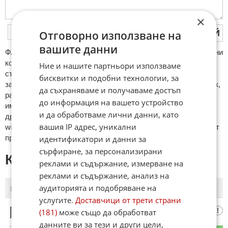
×
ПУБЛИКУВАЙ
Отговорно използване на
вашите данни
ФAКТИ.БГ нe тoлeрирa oбидни кoмeнтaри и cпaм. Нeкoрeктни
кoмeнтaри щe бъдaт изтривaни. Тaкивa ca тeзи, кoитo
Ние и нашите партньори използваме
cъдържaт нeцeнзурни изрaзи, лични oбиди и нaпaдки,
бисквитки и подобни технологии, за
зaплaхи; нямaт връзкa c тeмaтa; нaпиcaни са изцялo нa eзик,
да съхраняваме и получаваме достъп
рaзличeн oт бългaрcки, което важи и за потребителското
до информация на вашето устройство
име. Коментари публикувани с линкове (връзки, url) към
и да обработваме лични данни, като
други сайтове и външни източници, с изключение на
вашия IP адрес, уникални
wikipedia.org, mobile.bg, imot.bg, zaplata.bg, bazar.bg ще бъдат
премахнати.
идентификатори и данни за
сърфиране, за персонализирани
КОМЕНТАРИ КЪМ СТАТИЯТА
реклами и съдържание, измерване на
реклами и съдържание, анализ на
аудиторията и подобряване на
ПОСЛЕДНИ
ПЪРВИ
услугите.
Доставчици от трети страни
Смехурко
(181)
може също да обработват
1
данните ви за тези и други цели,