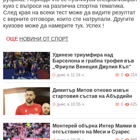
куиз с въпроси на различна спортна тематика.
След края на всеки тест може да видите резултат
с верните отговори, които сте натрупали. Другите
куизове може да намерите тук. Успех !
ОЩЕ
НОВИНИ ОТ СПОРТ
Удинезе триумфира над
Барселона и грабна трофея във
„Фриули Венеция Джулия Къп“
днес в 11:24 ч.
0
314
Димитър Митов отново извън
стартовия състав на Абърдийн
днес в 10:55 ч.
0
425
Монтерей обърна Интер Маями в
отсъствието на Меси и Суарес
днес в 10:26 ч.
0
469