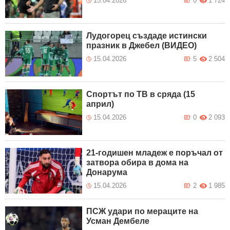
15.04.2026
0
1 724
Лудогорец създаде истински
празник в Джебел (ВИДЕО)
15.04.2026
5
2 504
Спортът по ТВ в сряда (15
април)
15.04.2026
0
2 093
21-годишен младеж е поръчал от
затвора обира в дома на
Донарума
15.04.2026
2
1 985
ПСЖ удари по мераците на
Усман Дембеле