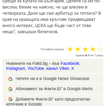
срещи за Купата на България. Целите са ни по-
високи, бяхме на наясно, че ще влезем в
четворката, Дали ще сме арбитър за титлата? В
края на краищата има кръгове предвещават
много интерес, ЦСКА ще бъде част от това
нещо“, завърши Величков.
☆
☆
☆
☆
☆
Поставете оценка:
Оценка
4.1
от
7
гласа.
Новините на Fakti.bg – във
Facebook
,
Instagram
,
YouTube
,
канал Viber
,
X
Четете ни и в Google News Showcase
Абонамент за Факти.БГ в Google Alerts
Добавете Факти.БГ като предпочитан
източник в Google