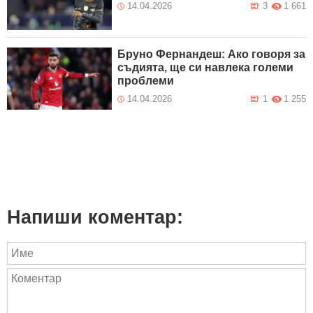
14.04.2026
3
1 661
Бруно Фернандеш: Ако говоря за
съдията, ще си навлека големи
проблеми
14.04.2026
1
1 255
Напиши коментар: