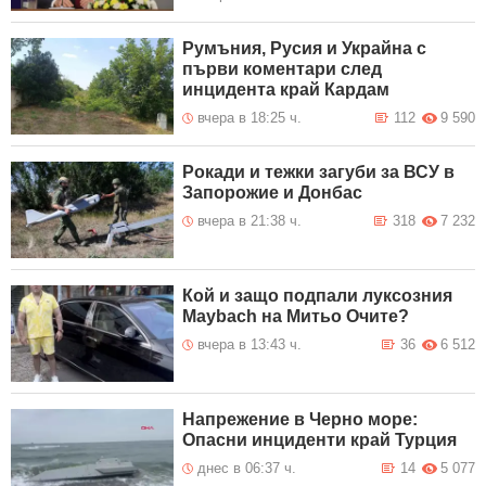
Румъния, Русия и Украйна с
първи коментари след
инцидента край Кардам
вчера в 18:25 ч.
112
9 590
Рокади и тежки загуби за ВСУ в
Запорожие и Донбас
вчера в 21:38 ч.
318
7 232
Кой и защо подпали луксозния
Maybach на Митьо Очите?
вчера в 13:43 ч.
36
6 512
Напрежение в Черно море:
Опасни инциденти край Турция
днес в 06:37 ч.
14
5 077