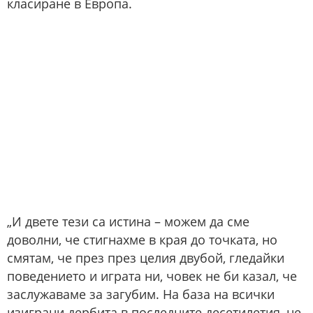
класиране в Европа.
„И двете тези са истина – можем да сме
доволни, че стигнахме в края до точката, но
смятам, че през през целия двубой, гледайки
поведението и играта ни, човек не би казал, че
заслужаваме за загубим. На база на всички
изиграни дербита в последните десетилетия, не