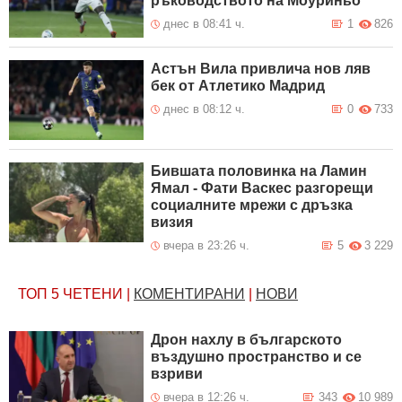
ръководството на Моуриньо
днес в 08:41 ч.
1
826
Астън Вила привлича нов ляв
бек от Атлетико Мадрид
днес в 08:12 ч.
0
733
Бившата половинка на Ламин
Ямал - Фати Васкес разгорещи
социалните мрежи с дръзка
визия
вчера в 23:26 ч.
5
3 229
ТОП 5
ЧЕТЕНИ
|
КОМЕНТИРАНИ
|
НОВИ
Дрон нахлу в българското
въздушно пространство и се
взриви
вчера в 12:26 ч.
343
10 989