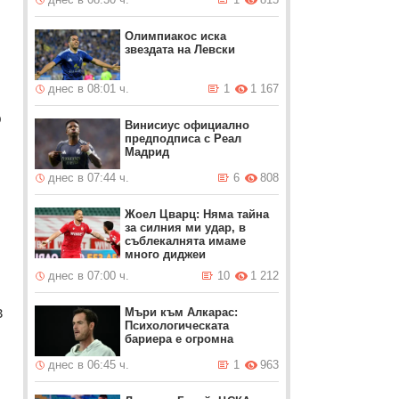
Олимпиакос иска
звездата на Левски
днес в 08:01 ч.
1
1 167
о
Винисиус официално
предподписа с Реал
Мадрид
днес в 07:44 ч.
6
808
Жоел Цварц: Няма тайна
за силния ми удар, в
съблекалнята имаме
много диджеи
днес в 07:00 ч.
10
1 212
в
Мъри към Алкарас:
Психологическата
бариера е огромна
днес в 06:45 ч.
1
963