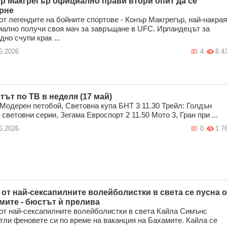
р Макгрегър официално прави втори опит да се
рне
от легендите на бойните спортове - Конър Макгрегър, най-накрая
ално получи своя мач за завръщане в UFC. Ирландецът за
дно счупи крак ...
5.2026
4
6 4
тът по ТВ в неделя (17 май)
 Модерен петобой, Световна купа БНТ 3 11.30 Трейл: Голдън
 световни серии, Зегама Евроспорт 2 11.50 Мото 3, Гран при ...
5.2026
0
1 7
 от най-сексапилните волейболистки в света се пусна о
мите - бюстът ѝ прелива
от най-сексапилните волейболистки в света Кайла Симънс
тли феновете си по време на ваканция на Бахамите. Кайла се