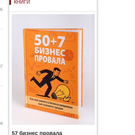
КНИГИ
86
97
94
57 бизнес провала