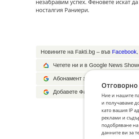
незабравим успех. Феновете искат да
носталгия Раниери.
Новините на Fakti.bg – във
Facebook
Четете ни и в Google News Show
Абонамент за Факти.БГ в Google 
Отговорно
Добавете Факти.БГ като предпоч
Ние и нашите п
и получаваме д
като вашия IP 
реклами и съдъ
подобряване на
данните ви за т