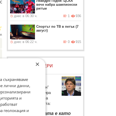
с
Леандро Годой: ЦСКА
вече набра шампионски
ритъм
днес в 06:30 ч.
1
936
☆
Спортът по ТВ в петък (7
август)
а.
днес в 06:22 ч.
0
915
×
ЛОВЦИ НА БИСЕРИ
Наджи Шенсой
да съхраняваме
ме лични данни,
Треньорът на "Пирин"
персонализирани
Благоеврад коментира
диторията и
лошите резултати на
отбора си до момента:
работват
за геолокация и
“
Статистиката е като