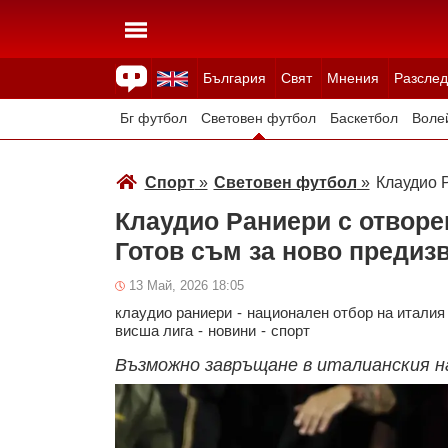
България
Свят
Мнения
Разслед
Здраве
Времето
Анкети
Вицове
Куизове
Бг футбол
Световен футбол
Баскетбол
Воле
Зимни спортове
Спорт
»
Световен футбол
»
Клаудио Р
Клаудио Раниери с отворе
Готов съм за ново предиз
13 Май, 2026 18:05
клаудио раниери
-
национален отбор на италия
висша лига
-
новини
-
спорт
Възможно завръщане в италианския 