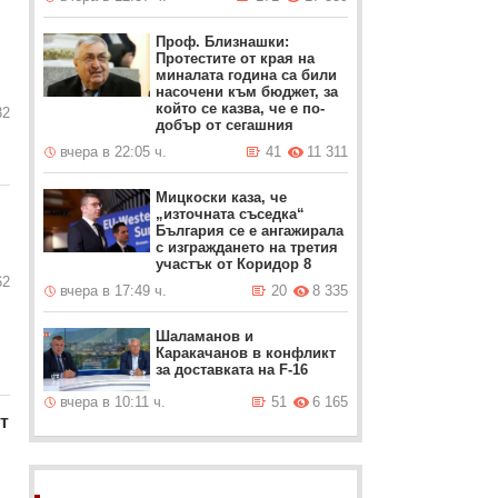
Проф. Близнашки:
Протестите от края на
миналата година са били
насочени към бюджет, за
който се казва, че е по-
32
добър от сегашния
вчера в 22:05 ч.
41
11 311
Мицкоски каза, че
„източната съседка“
България се е ангажирала
с изграждането на третия
участък от Коридор 8
62
вчера в 17:49 ч.
20
8 335
Шаламанов и
Каракачанов в конфликт
за доставката на F-16
вчера в 10:11 ч.
51
6 165
т