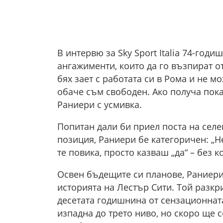
В интервю за Sky Sport Italia 74-год
ангажименти, които да го възпират о
бях зает с работата си в Рома и не м
обаче съм свободен. Ако получа пока
Раниери с усмивка.
Попитан дали би приел поста на селе
позиция, Раниери бе категоричен: „Н
те повика, просто казваш „да“ – без к
Освен бъдещите си планове, Раниери
историята на Лестър Сити. Той разкр
десетата годишнина от сензационната
изпадна до трето ниво, но скоро ще с