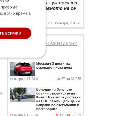
Някои
жена с минижуп - уж показва
 право да
всичко, но основното не се
„
по всяко време в
вижда.
20 Октомври, 2015 г.
ТЕ ВСИЧКИ
ТОП 5
ЧЕТЕНИ
|
КОМЕНТИРАНИ
|
НОВИ
Москвич 3 достигна
рекордно ниска цена
вчера в 17:23 ч.
57
32 035
Володимир Зеленски
44
обвини съюзниците на
Киев: Отказът от доставки
на ПВО ракети цели да ни
направи по-отстъпчиви в
преговорите
вчера в 12:37 ч.
171
17 359