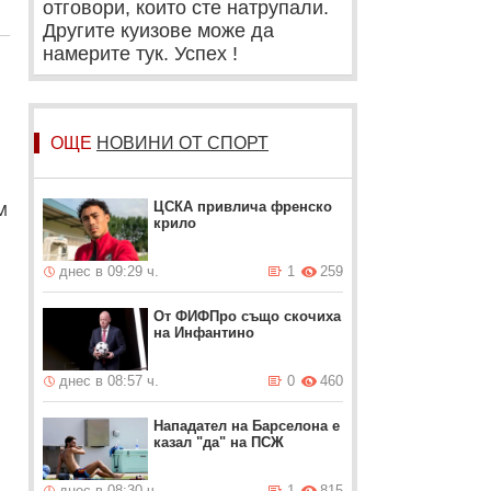
отговори, които сте натрупали.
Другите куизове може да
намерите тук. Успех !
ОЩЕ
НОВИНИ ОТ СПОРТ
м
ЦСКА привлича френско
крило
днес в 09:29 ч.
1
259
От ФИФПро също скочиха
на Инфантино
днес в 08:57 ч.
0
460
Нападател на Барселона е
казал "да" на ПСЖ
днес в 08:30 ч.
1
815