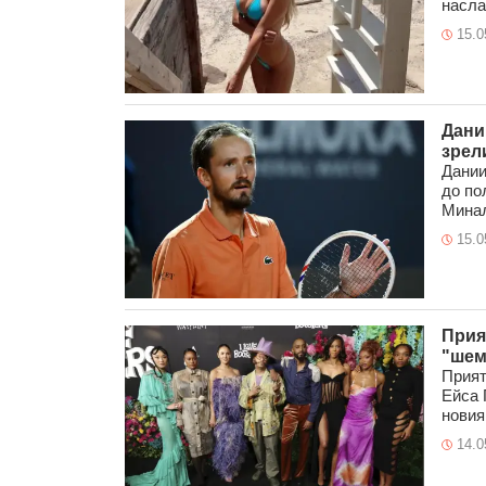
насла 
15.0
Дани
зрел
Дании
до по
Минал
15.0
Прия
"шем
Прият
Ейса 
новия 
14.0