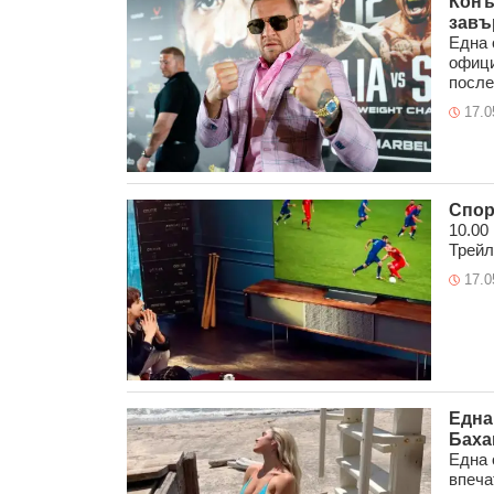
Конъ
завъ
Една 
офици
после
17.0
Спор
10.00
Трейл
17.0
Една
Баха
Една 
впеча