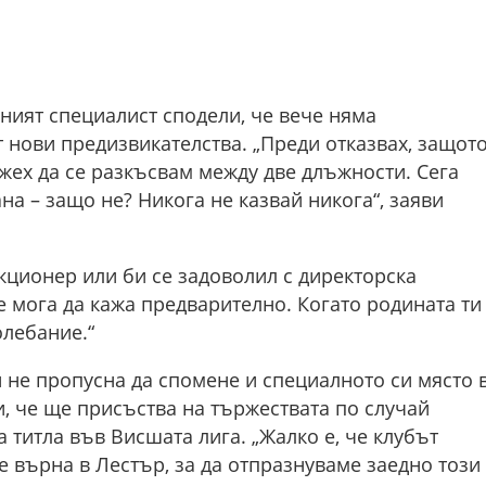
ишният специалист сподели, че вече няма
т нови предизвикателства. „Преди отказвах, защот
ожех да се разкъсвам между две длъжности. Сега
на – защо не? Никога не казвай никога“, заяви
кционер или би се задоволил с директорска
е мога да кажа предварително. Когато родината ти
олебание.“
 не пропусна да спомене и специалното си място 
и, че ще присъства на тържествата по случай
 титла във Висшата лига. „Жалко е, че клубът
е върна в Лестър, за да отпразнуваме заедно този