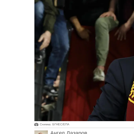
Снимка: БГНЕС/EПA
Ангел Лазаров