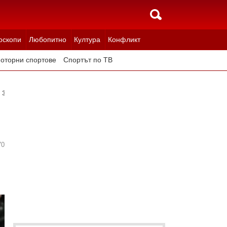
оскопи
Любопитно
Култура
Конфликт
оторни спортове
Спортът по ТВ
 за ново предизвикателство
70