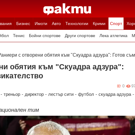
вания
Бизнес
Имоти
Авто
Технологии
Крими
Спорт
Хор
йбол
Тенис
Бойни спортове
Други спортове
Лека атлетика
М
аниери с отворени обятия към "Скуадра адзура": Готов съм
ни обятия към "Скуадра адзура":
викателство
0
9
-
треньор
-
директор
-
лестър сити
-
футбол
-
скуадра адзура
-
национален тим