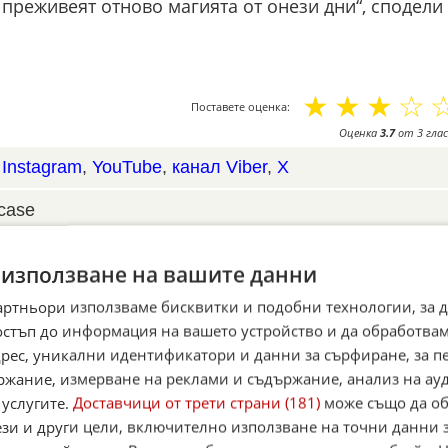
 преживеят отново магията от онези дни“, сподели 
☆
☆
☆
☆
Поставете оценка:
Оценка
3.7
от
3
глас
,
Instagram
,
YouTube
,
канал Viber
,
X
case
Alerts
 използване на вашите данни
итан източник в Google
артньори използваме бисквитки и подобни технологии, за 
остъп до информация на вашето устройство и да обработва
адрес, уникални идентификатори и данни за сърфиране, за 
ржание, измерване на реклами и съдържание, анализ на ау
 услугите.
Доставчици от трети страни (181)
може също да об
ези и други цели, включително използване на точни данни 