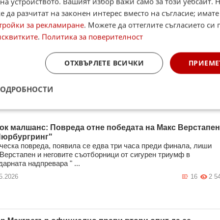
на устройството. Вашият избор важи само за този уебсайт. 
 да разчитат на законен интерес вместо на съгласие; имате
тройки за рекламиране
. Можете да оттеглите съгласието си 
исквитките
.
Политика за поверителност
ОТХВЪРЛЕТЕ ВСИЧКИ
ПРИЕМЕ
ПОДРОБНОСТИ
ок малшанс: Повреда отне победата на Макс Верстапен
Нюрбургринг"
ческа повреда, появила се едва три часа преди финала, лиши
Верстапен и неговите съотборници от сигурен триумф в
дарната надпревара " ...
5.2026
16
2 5