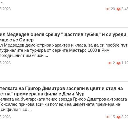
...
5.2026
20
6 4
ил Медведев оцеля срещу "щастлив губещ" и си уреди
ище със Синер
л Медведев демонстрира характер и класа, за да си пробие път
луфиналите на турнира от сериите Мастърс 1000 в Рим.
огодишният шампион ...
5.2026
2
1 1
телката на Григор Димитров заслепи в цвят и стил на
етна" премиера на филм с Деми Мур
елката на българската тенис звезда Григор Димитров актрисата
Гонсалес прикова всички погледи на шеметната премиера на
си филм "I Lo ...
5.2026
15
3 2