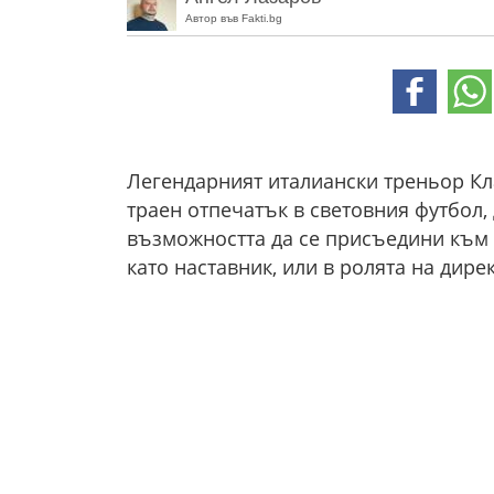
Автор във Fakti.bg
Легендарният италиански треньор Кл
траен отпечатък в световния футбол,
възможността да се присъедини към 
като наставник, или в ролята на дире