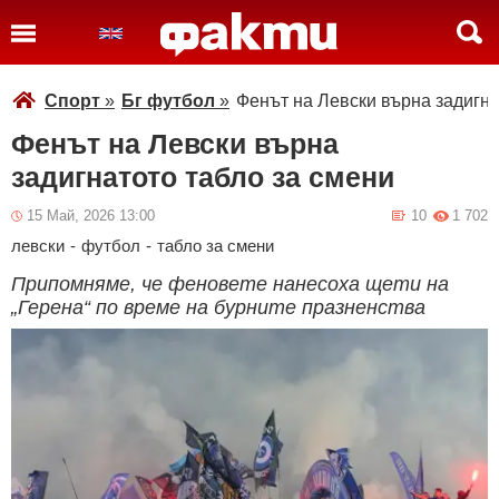
Спорт
»
Бг футбол
»
Фенът на Левски върна задигна
Фенът на Левски върна
задигнатото табло за смени
15 Май, 2026 13:00
10
1 702
левски
-
футбол
-
табло за смени
Припомняме, че феновете нанесоха щети на
„Герена“ по време на бурните празненства