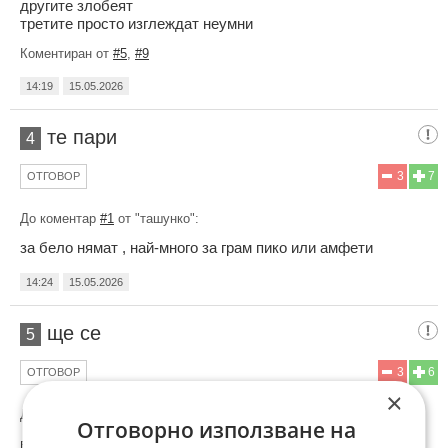
другите злобеят
третите просто изглеждат неумни
Коментиран от
#5
,
#9
14:19
15.05.2026
те пари
4
3
7
ОТГОВОР
До коментар
#1
от "ташунко":
за бело нямат , най-много за грам пико или амфети
14:24
15.05.2026
ще се
5
3
6
ОТГОВОР
×
До коментар
#3
от "пляскащата с сици":
Отговорно използване на
връщате с лопатите да оправяте тревата хахахахаххах