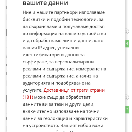
вашите данни
Коментиран от
#6
Ние и нашите партньори използваме
14:25
15.05.2026
бисквитки и подобни технологии, за
да съхраняваме и получаваме достъп
пляскащата с сици
6
до информация на вашето устройство
и да обработваме лични данни, като
2
4
ОТГОВОР
вашия IP адрес, уникални
идентификатори и данни за
До коментар
#5
от "ще се":
сърфиране, за персонализирани
вие от вторите ли сте или от третите
реклами и съдържание, измерване на
Коментиран от
#8
реклами и съдържание, анализ на
аудиторията и подобряване на
14:26
15.05.2026
услугите.
Доставчици от трети страни
(181)
може също да обработват
Хаха
7
данните ви за тези и други цели,
3
7
ОТГОВОР
включително използване на точни
данни за геолокация и характеристики
Не случайно играят в синьо... По венците ще ги познаете..
на устройството. Вашият избор важи
14:48
15.05.2026