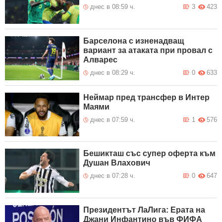
днес в 08:59 ч.
3
423
Барселона с изненадващ
вариант за атаката при провал с
Алварес
днес в 08:29 ч.
0
633
Неймар пред трансфер в Интер
Маями
днес в 07:59 ч.
1
576
Бешикташ със супер оферта към
Душан Влахович
днес в 07:28 ч.
0
647
Президентът ЛаЛига: Ерата на
Джани Инфантино във ФИФА