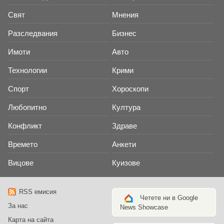
Свят
Мнения
Разследвания
Бизнес
Имоти
Авто
Технологии
Крими
Спорт
Хороскопи
Любопитно
Култура
Конфликт
Здраве
Времето
Анкети
Вицове
Куизове
RSS емисия
Четете ни в Google
За нас
News Showcase
Карта на сайта