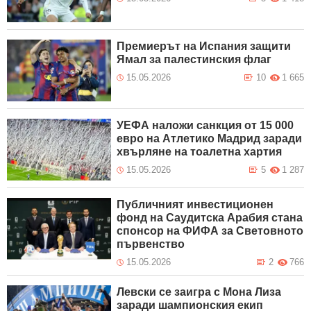
Премиерът на Испания защити
Ямал за палестинския флаг
15.05.2026
10
1 665
УЕФА наложи санкция от 15 000
евро на Атлетико Мадрид заради
хвърляне на тоалетна хартия
15.05.2026
5
1 287
Публичният инвестиционен
фонд на Саудитска Арабия стана
спонсор на ФИФА за Световното
първенство
15.05.2026
2
766
Левски се заигра с Мона Лиза
заради шампионския екип