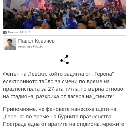
Снимка: БГНЕС
Павел Ковачев
Автор във Fakti.bg
Фенът на Левски, който задигна от „Герена“
електронното табло за смени по време на
празненствата за 27-ата титла, го върна отново
на стадиона, разкриха от лагера на „сините“.
Припомняме, че феновете нанесоха щети на
„Герена“ по време на бурните празненства.
Пострада една от вратите на стадиона, мрежите