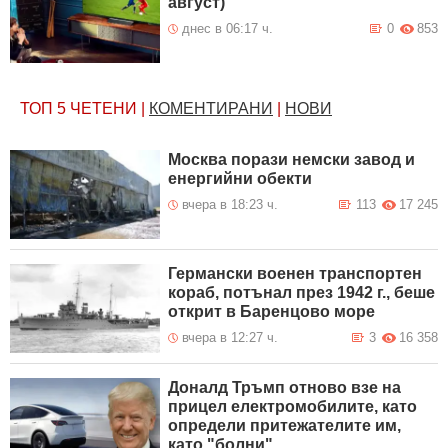
август)
днес в 06:17 ч.
0
853
ТОП 5
ЧЕТЕНИ
|
КОМЕНТИРАНИ
|
НОВИ
Москва порази немски завод и
енергийни обекти
вчера в 18:23 ч.
113
17 245
Германски военен транспортен
кораб, потънал през 1942 г., беше
открит в Баренцово море
вчера в 12:27 ч.
3
16 358
Доналд Тръмп отново взе на
прицел електромобилите, като
определи притежателите им,
като "болни"