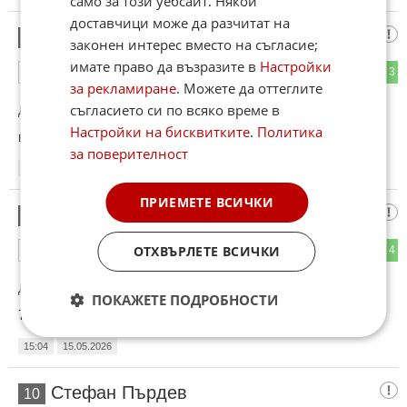
само за този уебсайт. Някои
доставчици може да разчитат на
вие сте
8
законен интерес вместо на съгласие;
имате право да възразите в
Настройки
2
3
ОТГОВОР
за рекламиране
. Можете да оттеглите
съгласието си по всяко време в
До коментар
#6
от "пляскащата с сици":
Настройки на бисквитките
.
Политика
втори след вторите след селтик по втори , динамовец
за поверителност
15:01
15.05.2026
ПРИЕМЕТЕ ВСИЧКИ
имаш ли
9
ОТХВЪРЛЕТЕ ВСИЧКИ
1
4
ОТГОВОР
До коментар
#3
от "пляскащата с сици":
ПОКАЖЕТЕ ПОДРОБНОСТИ
7 клас динамовец?
15:04
15.05.2026
Стефан Пърдев
10