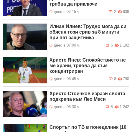
трябва да приключи
днес в 07:15 ч.
2
638
Илиан Илиев: Трудно мога да си
обясня този срив за 8 минути
при пет защитника
днес в 07:00 ч.
6
1 192
Христо Янев: Спокойствието не
ме храни, трябва да съм
концентриран
днес в 06:45 ч.
8
790
Христо Стоичков изрази своята
подкрепа към Лео Меси
днес в 06:30 ч.
5
1 242
Спортът по ТВ в понеделник (10