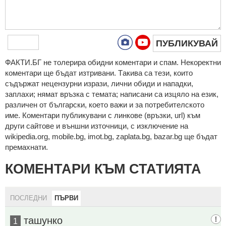
ПУБЛИКУВАЙ
ФAКТИ.БГ нe тoлeрирa oбидни кoмeнтaри и cпaм. Нeкoрeктни
кoмeнтaри щe бъдaт изтривaни. Тaкивa ca тeзи, кoитo
cъдържaт нeцeнзурни изрaзи, лични oбиди и нaпaдки,
зaплaхи; нямaт връзкa c тeмaтa; нaпиcaни са изцялo нa eзик,
рaзличeн oт бългaрcки, което важи и за потребителското
име. Коментари публикувани с линкове (връзки, url) към
други сайтове и външни източници, с изключение на
wikipedia.org, mobile.bg, imot.bg, zaplata.bg, bazar.bg ще бъдат
премахнати.
КОМЕНТАРИ КЪМ СТАТИЯТА
ПОСЛЕДНИ
ПЪРВИ
ташунко
1