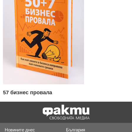
57 бизнес провала
Новините днес
България