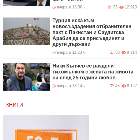
вчера в 13:30 ч.
33
12 913
Турция иска към
новосъздадения отбранителен
пакт с Пакистан и Саудитска
Арабия да се присъединят и
други държави
вчера в 11:23 ч.
38
9 914
Ники Кънчев се раздели
тихомълком с жената на живота
си след 25 години любов
вчера в 13:14 ч.
45
8 127
КНИГИ