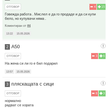
4
15
ОТГОВОР
Говежда работа . Мислел е да го продаде и да си купи
бело, но купувачи няма .
Коментиран от
#4
13:22
15.05.2026
А50
2
3
6
ОТГОВОР
На жена си ли го е бил подарил
13:57
15.05.2026
пляскащата с сици
3
6
3
ОТГОВОР
нормално
радват се хората