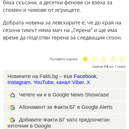
бяха скъсани, а десетки фенове си взеха за
спомен и чимове от игрището.
Добрата новина за левскарите е, че до края на
сезона тимът няма мач на „Герена“ и ще има
време да подготви терена за следващия сезон.
☆
☆
☆
☆
☆
Поставете оценка:
Оценка
1.6
от
7
гласа.
Новините на Fakti.bg – във
Facebook
,
Instagram
,
YouTube
,
канал Viber
,
X
Четете ни и в Google News Showcase
Абонамент за Факти.БГ в Google Alerts
Добавете Факти.БГ като предпочитан
източник в Google