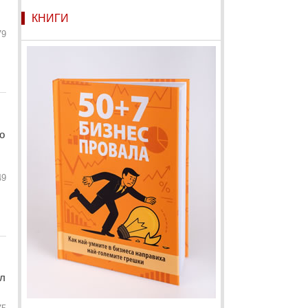
КНИГИ
79
о
49
ал