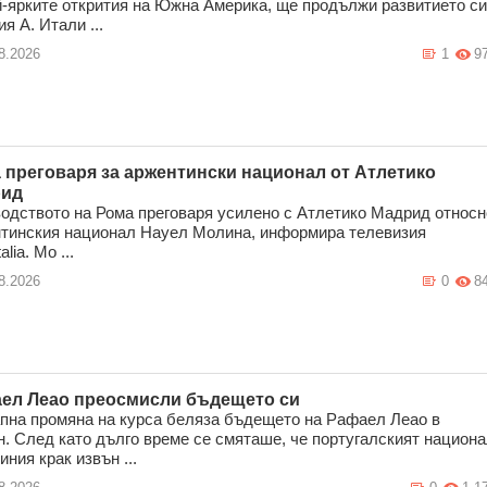
й-ярките открития на Южна Америка, ще продължи развитието си
я А. Итали ...
8.2026
1
9
 преговаря за аржентински национал от Атлетико
рид
одството на Рома преговаря усилено с Атлетико Мадрид относн
тинския национал Науел Молина, информира телевизия
alia. Мо ...
8.2026
0
8
ел Леао преосмисли бъдещето си
пна промяна на курса беляза бъдещето на Рафаел Леао в
. След като дълго време се смяташе, че португалският национ
иния крак извън ...