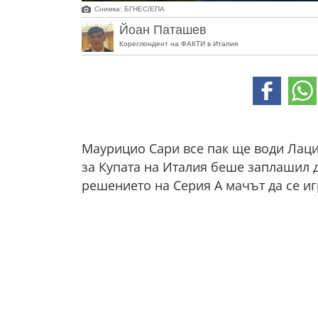
Снимка: БГНЕС/EПA
Йоан Паташев
Кореспондент на ФАКТИ в Италия
Маурицио Сари все пак ще води Лаци
за Купата на Италия беше заплашил д
решението на Серия А мачът да се иг