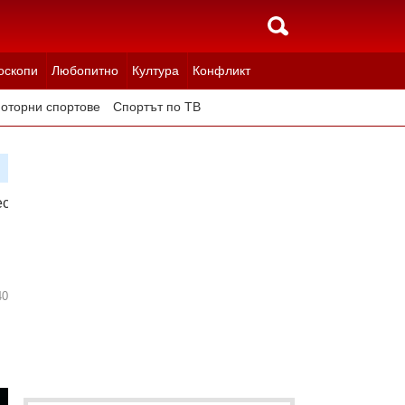
оскопи
Любопитно
Култура
Конфликт
оторни спортове
Спортът по ТВ
ест срещу Серия А
40