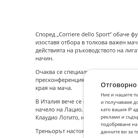
Според „Corriere dello Sport“ обаче 
изоставя отбора в толкова важен мач
действията на ръководството на лигат
начин.
Очаква се специалистът да запази п
пресконференция преди двубоя, без и
Отговорно
края на мача.
Ние и нашите п
В Италия вече се говори, че това мо
и получаваме д
начело на Лацио. След края на сезо
като вашия IP 
реклами и съдъ
Клаудио Лотито, на която ще стане я
подобряване на
Треньорът настоява за сериозни гара
данните ви за т