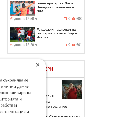
Бивш вратар на Локо
Пловдив преминава в
Лил
днес в 12:59 ч.
0
608
Младежки национал на
България с нов отбор в
Италия
днес в 12:29 ч.
0
661
×
д
ЛОВЦИ НА БИСЕРИ
да съхраняваме
Венцеслав
ме лични данни,
Стефанов
персонализирани
Президентът на Славия
диторията и
коментира смяната на
работват
отборите от страна на Божинов
за геолокация и
“