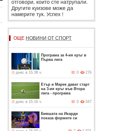
отговори, които сте натрупали.
Другите куизове може да
намерите тук. Успех !
ОЩЕ
НОВИНИ ОТ СПОРТ
Програма за 4-ия кръг в
Първа лига
днес в 15:38 ч.
0
276
Етър и Марек дават старт
на 3-ия кръг във Втора
лига - програма
днес в 15:16 ч.
0
347
Бившата на Икарди
показа формите си
днес в 15:00 ч.
7
1 021