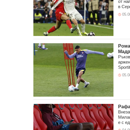
от на
в Сери
05.0
Рома
Мад
Ръков
аржен
Sportit
05.0
Рафа
Внеза
Милан
е с ед