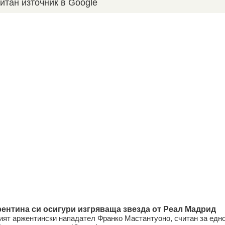
итан източник в Google
ентина си осигури изгряваща звезда от Реал Мадрид
ят аржентински нападател Франко Мастантуоно, считан за едн