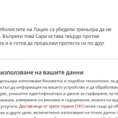
футболистите на Лацио са убедили треньора да не
. Въпреки това Сари остава твърдо против
а и е готов да продължи протеста си по друг
ълно мълчание пред медиите - без
нтервюта за телевизиите и дори без коментар сле
 използване на вашите данни
артньори използваме бисквитки и подобни технологии, за 
же да бъде последното римско дерби за Сари
остъп до информация на вашето устройство и да обработва
на му предстои решаваща среща с президента
адрес, уникални идентификатори и данни за сърфиране, за 
ржание, измерване на реклами и съдържание, анализ на ау
сно дали ще продължи начело на тима.
 услугите.
Доставчици от трети страни (181)
може също да об
нции относно селекцията и иска готови и
ези и други цели, включително използване на точни данни 