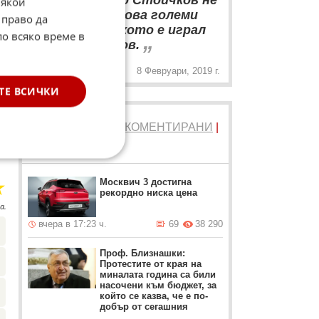
Дори Христо Стоичков не
Някои
е играл в толкова големи
 право да
клубове, в колкото е играл
по всяко време в
„
Валери Божинов.
8 Февруари, 2019 г.
ТЕ ВСИЧКИ
ТОП 5
ЧЕТЕНИ
|
КОМЕНТИРАНИ
|
НОВИ
☆
Москвич 3 достигна
рекордно ниска цена
а.
вчера в 17:23 ч.
69
38 290
Проф. Близнашки:
Протестите от края на
миналата година са били
насочени към бюджет, за
който се казва, че е по-
добър от сегашния