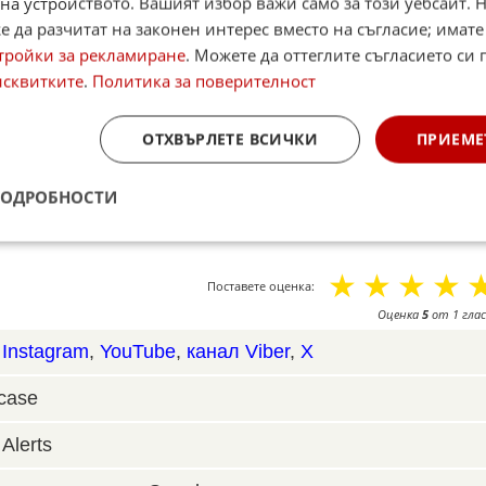
ито многократно е заявявал, че трансферната
на устройството. Вашият избор важи само за този уебсайт. 
 да разчитат на законен интерес вместо на съгласие; имате
тройки за рекламиране
. Можете да оттеглите съгласието си 
рателство, Сари може да напусне още това лято.
исквитките
.
Политика за поверителност
евентуална раздяла с Антонио Конте, както и от
че е Кристиано Джунтоли - човек, с когото Сари
ОТХВЪРЛЕТЕ ВСИЧКИ
ПРИЕМЕ
 Неапол.
ПОДРОБНОСТИ
☆
☆
☆
☆
Поставете оценка:
Оценка
5
от
1
глас
,
Instagram
,
YouTube
,
канал Viber
,
X
case
Alerts