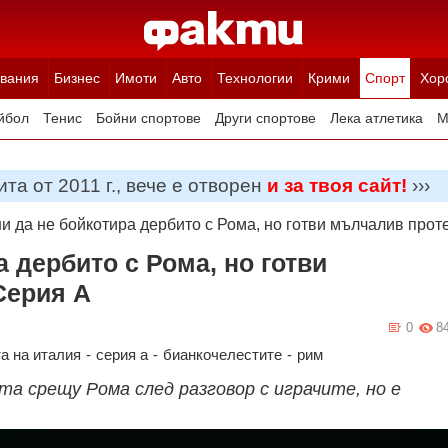
вания
Бизнес
Имоти
Авто
Технологии
Крими
Спорт
Хор
йбол
Тенис
Бойни спортове
Други спортове
Лека атлетика
М
та от 2011 г., вече е отворен
и за твоя сайт!
›››
и да не бойкотира дербито с Рома, но готви мълчалив прот
 дербито с Рома, но готви
Серия А
0
8
а на италия
-
серия а
-
бианкочелестите
-
рим
та срещу Рома след разговор с играчите, но е