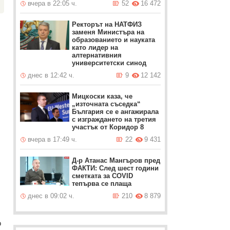
вчера в 22:05 ч.
52
16 472
Ректорът на НАТФИЗ
заменя Министъра на
образованието и науката
като лидер на
алтернативния
университетски синод
днес в 12:42 ч.
9
12 142
Мицкоски каза, че
„източната съседка“
България се е ангажирала
с изграждането на третия
участък от Коридор 8
вчера в 17:49 ч.
22
9 431
Д-р Атанас Мангъров пред
ФАКТИ: След шест години
сметката за COVID
тепърва се плаща
днес в 09:02 ч.
210
8 879
о