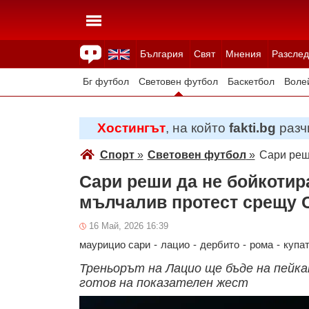
България
Свят
Мнения
Разслед
Здраве
Времето
Анкети
Вицове
Куизове
Бг футбол
Световен футбол
Баскетбол
Воле
Зимни спортове
Хостингът
, на който
fakti.bg
разчи
Спорт
»
Световен футбол
»
Сари реш
Сари реши да не бойкотира
мълчалив протест срещу 
16 Май, 2026 16:39
маурицио сари
-
лацио
-
дербито
-
рома
-
купат
Треньорът на Лацио ще бъде на пейка
готов на показателен жест