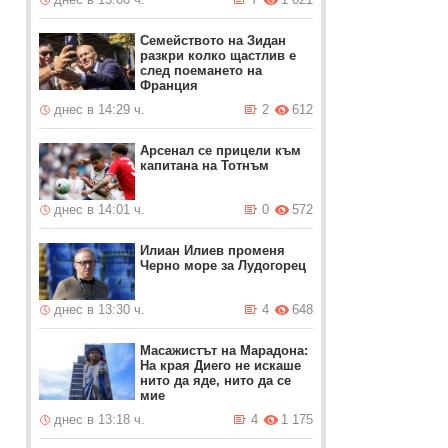
Семейството на Зидан
разкри колко щастлив е
след поемането на
Франция
днес в 14:29 ч.
2
612
Арсенал се прицели към
капитана на Тотнъм
днес в 14:01 ч.
0
572
Илиан Илиев променя
Черно море за Лудогорец
днес в 13:30 ч.
4
648
Масажистът на Марадона:
На края Диего не искаше
нито да яде, нито да се
мие
днес в 13:18 ч.
4
1 175