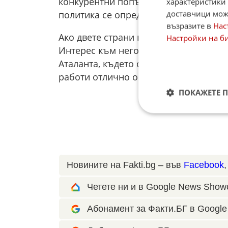
конкурентни попълнения, докато Лот
характеристики 
доставчици може
политика се определя от клуба.
възразите в
Нас
Ако двете страни не постигнат разби
Настройки на б
Интерес към него има от Наполи при 
Аталанта, където спортен директор ве
работи отлично още от времето им в
ПОКАЖЕТЕ 
Новините на Fakti.bg – във
Facebook
Четете ни и в Google News Show
Абонамент за Факти.БГ в Google 