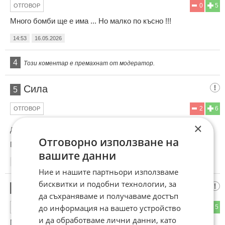
0
5
ОТГОВОР
Много бомби ще е има ... Но малко по късно !!!
14:53
16.05.2026
4
Този коментар е премахнат от модератор.
Сила
5
2
6
ОТГОВОР
×
До коментар
#2
от "Приказки под шипковия храст":
Отговорно използване на
Правят си PR ...ушковците селски
вашите данни
14:55
16.05.2026
Ние и нашите партньори използваме
бисквитки и подобни технологии, за
Трябва да ги усмирят
6
да съхраняваме и получаваме достъп
до информация на вашето устройство
0
5
ОТГОВОР
и да обработваме лични данни, като
Малките хулиганчета са неуправляеми от години! Имам