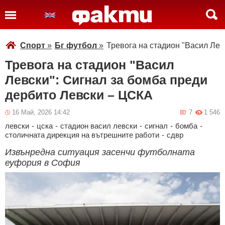
Спорт
»
Бг футбол
»
Тревога на стадион "Васил Лев
Тревога на стадион "Васил
Левски": Сигнал за бомба преди
дербито Левски – ЦСКА
16 Май, 2026 14:42
7
1 546
левски
-
цска
-
стадион васил левски
-
сигнал
-
бомба
-
столичната дирекция на вътрешните работи
-
сдвр
Извънредна ситуация засенчи футболната
еуфория в София