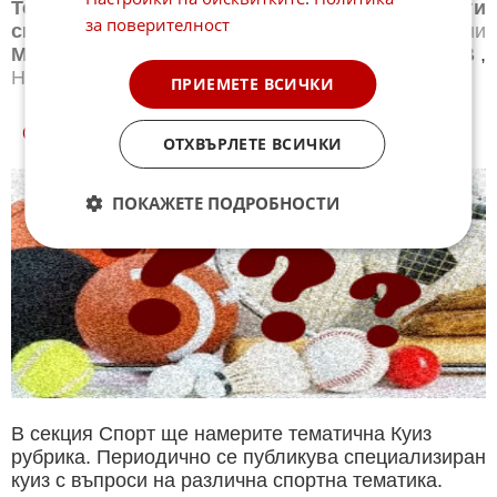
Тенис
,
Новини
Бойни спортове
,
Новини
Други
за поверителност
спортове
,
Новини
Лека атлетика
,
Новини
Моторни спортове
,
Новини
Спортът по ТВ
,
Новини
Зимни спортове
ПРИЕМЕТЕ ВСИЧКИ
СПОРТ КУИЗОВЕ
ОТХВЪРЛЕТЕ ВСИЧКИ
ПОКАЖЕТЕ ПОДРОБНОСТИ
В секция Спорт ще намерите тематична Куиз
рубрика. Периодично се публикува специализиран
куиз с въпроси на различна спортна тематика.