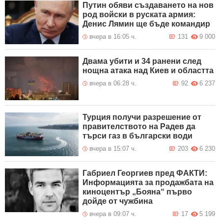
Путин обяви създаването на нов
род войски в руската армия:
Денис Лямин ще бъде командир
вчера в 16:05 ч.
131
9 000
Двама убити и 34 ранени след
нощна атака над Киев и областта
вчера в 06:28 ч.
92
6 237
Турция получи разрешение от
правителството на Радев да
търси газ в български води
вчера в 15:07 ч.
203
6 230
Габриел Георгиев пред ФАКТИ:
Информацията за продажбата на
киноцентър „Бояна“ първо
дойде от чужбина
вчера в 09:07 ч.
17
5 199