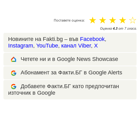
☆
☆
☆
☆
☆
Поставете оценка:
Оценка
4.3
от
7
гласа.
Новините на Fakti.bg – във
Facebook
,
Instagram
,
YouTube
,
канал Viber
,
X
Четете ни и в Google News Showcase
Абонамент за Факти.БГ в Google Alerts
Добавете Факти.БГ като предпочитан
източник в Google