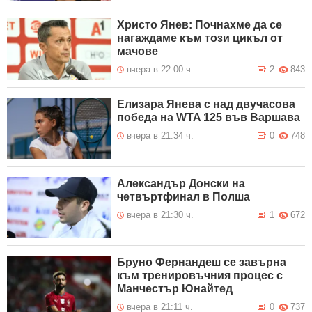
Христо Янев: Почнахме да се
нагаждаме към този цикъл от
мачове
вчера в 22:00 ч.
2
843
Елизара Янева с над двучасова
победа на WTA 125 във Варшава
вчера в 21:34 ч.
0
748
Александър Донски на
четвъртфинал в Полша
вчера в 21:30 ч.
1
672
Бруно Фернандеш се завърна
към тренировъчния процес с
Манчестър Юнайтед
вчера в 21:11 ч.
0
737