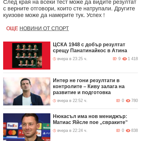
След края на всеки тест може да видите резултат
с верните отговори, които сте натрупали. Другите
куизове може да намерите тук. Успех !
ОЩЕ
НОВИНИ ОТ СПОРТ
ЦСКА 1948 с добър резултат
срещу Панатинайкос в Атина
вчера в 23:25 ч.
9
1 418
Интер не гони резултати в
контролите – Киву залага на
развитие и подготовка
вчера в 22:52 ч.
0
780
Нюкасъл има нов мениджър:
Матиас Яйсле пое „свраките“
вчера в 22:24 ч.
0
838