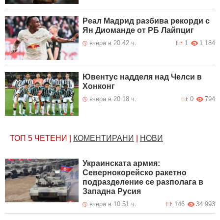
Реал Мадрид разбива рекорди с
Ян Диоманде от РБ Лайпциг
вчера в 20:42 ч.
1
1 184
Ювентус надделя над Челси в
Хонконг
вчера в 20:18 ч.
0
794
ТОП 5
ЧЕТЕНИ
|
КОМЕНТИРАНИ
|
НОВИ
Украинската армия:
Севернокорейско ракетно
подразделение се разполага в
Западна Русия
вчера в 10:51 ч.
146
34 993