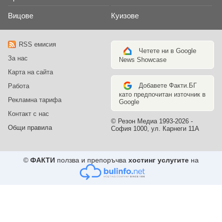
Вицове
Куизове
RSS емисия
Четете ни в Google
За нас
News Showcase
Карта на сайта
Добавете Факти.БГ
Работа
като предпочитан източник в
Рекламна тарифа
Google
Контакт с нас
© Резон Медиа 1993-2026 -
Общи правила
София 1000, ул. Карнеги 11А
©
ФАКТИ
ползва и препоръчва
хостинг услугите
на