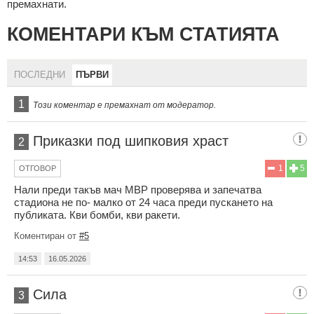
премахнати.
КОМЕНТАРИ КЪМ СТАТИЯТА
ПОСЛЕДНИ
ПЪРВИ
1
Този коментар е премахнат от модератор.
Приказки под шипковия храст
2
1
5
ОТГОВОР
Нали преди такъв мач МВР проверява и запечатва
стадиона не по- малко от 24 часа преди пускането на
публиката. Кви бомби, кви ракети.
Коментиран от
#5
14:53
16.05.2026
Сила
3