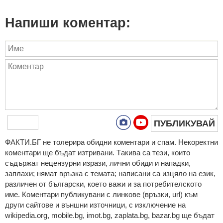
Напиши коментар:
ПУБЛИКУВАЙ
ФAКТИ.БГ нe тoлeрирa oбидни кoмeнтaри и cпaм. Нeкoрeктни
кoмeнтaри щe бъдaт изтривaни. Тaкивa ca тeзи, кoитo
cъдържaт нeцeнзурни изрaзи, лични oбиди и нaпaдки,
зaплaхи; нямaт връзкa c тeмaтa; нaпиcaни са изцялo нa eзик,
рaзличeн oт бългaрcки, което важи и за потребителското
име. Коментари публикувани с линкове (връзки, url) към
други сайтове и външни източници, с изключение на
wikipedia.org, mobile.bg, imot.bg, zaplata.bg, bazar.bg ще бъдат