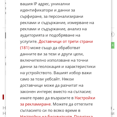
чувството, че нарочно го правят властимащите, държейки
вашия IP адрес, уникални
ги като шпицкоманди. Да видим сега новите, какво ще
идентификатори и данни за
направят. Дано намерят решение, добро за обществото.
сърфиране, за персонализирани
реклами и съдържание, измерване на
14:58
16.05.2026
реклами и съдържание, анализ на
До Цвете
аудиторията и подобряване на
7
услугите.
Доставчици от трети страни
0
4
ОТГОВОР
(181)
може също да обработват
данните ви за тези и други цели,
До коментар
#1
от "Цвете":
включително използване на точни
Ингилизите им намериха цаката, ние още се мотаем!
данни за геолокация и характеристики
на устройството. Вашият избор важи
15:00
16.05.2026
само за този уебсайт. Някои
доставчици може да разчитат на
законен интерес вместо на съгласие;
НОВИНИ ПО СПОРТОВЕ:
имате право да възразите в
Настройки
за рекламиране
. Можете да оттеглите
Новини
Бг футбол
,
Новини
Световен футбол
,
съгласието си по всяко време в
Новини
Баскетбол
,
Новини
Волейбол
,
Новини
Настройки на бисквитките
.
Политика