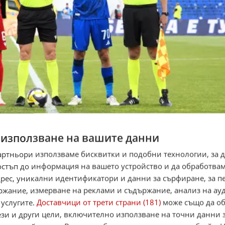
 използване на вашите данни
артньори използваме бисквитки и подобни технологии, за 
остъп до информация на вашето устройство и да обработва
адрес, уникални идентификатори и данни за сърфиране, за 
ржание, измерване на реклами и съдържание, анализ на ау
 услугите.
Доставчици от трети страни (181)
може също да об
ези и други цели, включително използване на точни данни 