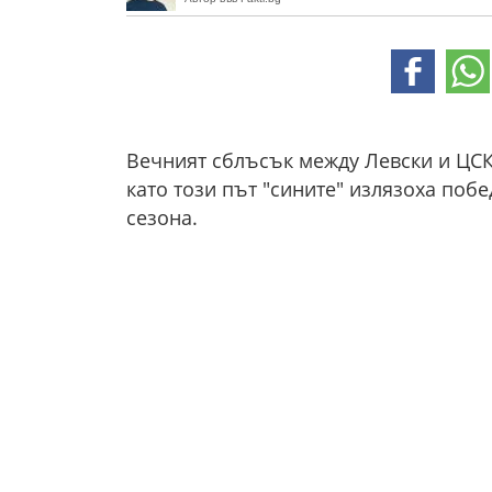
Вечният сблъсък между Левски и ЦСК
като този път "сините" излязоха побе
сезона.