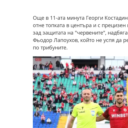
Още в 11-ата минута Георги Костади
отне топката в центъра и с прецизен
зад защитата на "червените", надбяг
Фьодор Лапоухов, който не успя да ре
по трибуните.