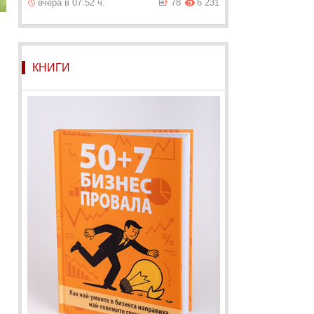
вчера в 07:52 ч.
78
6 231
с
КНИГИ