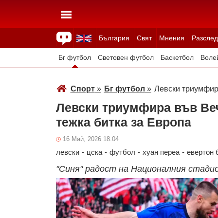
България
Свят
Мнения
Разслед
Здраве
Времето
Анкети
Вицове
Куизове
Бг футбол
Световен футбол
Баскетбол
Воле
Зимни спортове
Спорт
»
Бг футбол
»
Левски триумфира
Левски триумфира във Ве
тежка битка за Европа
16 Май, 2026 18:04
левски
-
цска
-
футбол
-
хуан переа
-
евертон 
"Синя" радост на Националния стади