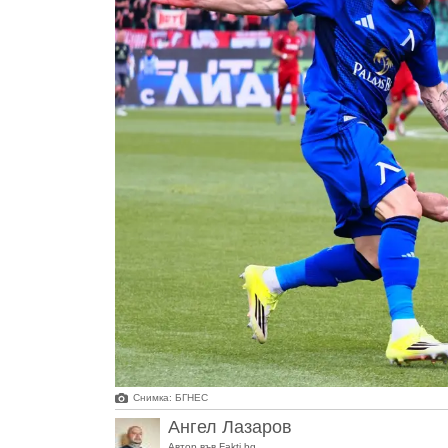
Снимка: БГНЕС
Ангел Лазаров
Автор във Fakti.bg