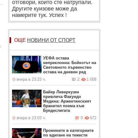
отговори, които сте натрупали.
Другите куизове може да
намерите тук. Успех !
ОЩЕ
НОВИНИ ОТ СПОРТ
,
УЕФА остава
непреклонна: Бойкотът на
Световното първенство
остава на дневен ред
вчера в 23:23 ч.
2
1 008
Байер Леверкузен
привлича Факундо
Медина: Аржентинският
бранител поема към
Бундеслигата
вчера в 23:03 ч.
0
672
Промените в категориите
по вдигане на тежести