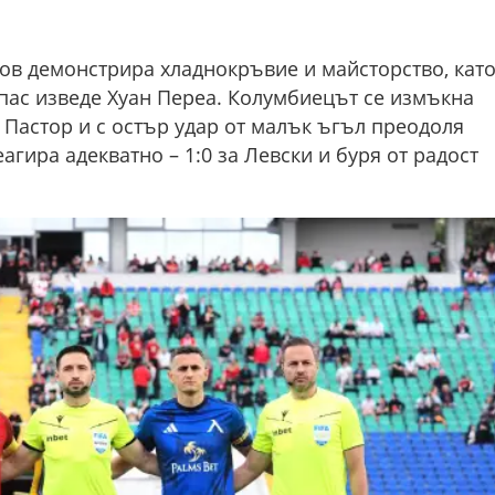
нов демонстрира хладнокръвие и майсторство, кат
 пас изведе Хуан Переа. Колумбиецът се измъкна
а Пастор и с остър удар от малък ъгъл преодоля
агира адекватно – 1:0 за Левски и буря от радост