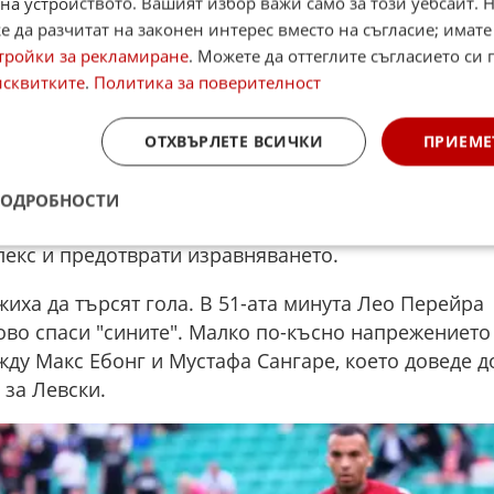
на устройството. Вашият избор важи само за този уебсайт. 
 да разчитат на законен интерес вместо на съгласие; имате
тройки за рекламиране
. Можете да оттеглите съгласието си 
исквитките
.
Политика за поверителност
то се покачи, след като Кристиан Макун влезе в
ОТХВЪРЛЕТЕ ВСИЧКИ
ПРИЕМЕ
ото поле на Левски. Главният съдия Радослав
 дузпа не бе отсъдена, а ВАР не се намеси. ЦСКА
ПОДРОБНОСТИ
ро Годой бе изведен на стрелкова позиция, но
лекс и предотврати изравняването.
иха да търсят гола. В 51-ата минута Лео Перейра
ово спаси "сините". Малко по-късно напрежението
ду Макс Ебонг и Мустафа Сангаре, което доведе д
 за Левски.