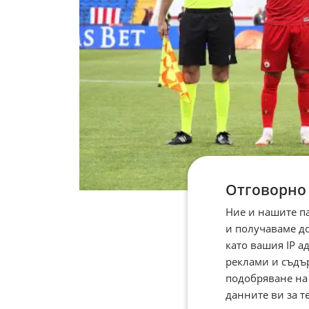
Отговорно
Ние и нашите п
и получаваме д
като вашия IP 
реклами и съдъ
подобряване на
данните ви за т