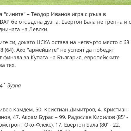
а "сините" – Теодор Иванов игра с ръка в
 ВАР бе отсъдена дузпа. Евертон Бала не трепна и 
днината на Левски.
те си, докато ЦСКА остава на четвърто място с 63
8 (64). Ако "армейците" не успеят да победят
т финала за Купата на България, европейските
а тях.
74`-дузпа
ливер Камдем, 50. Кристиан Димитров, 4. Кристиан
нов, 47. Акрам Бурас – 99. Радослав Кирилов (85' -
Армстронг Око-Флекс), 17. Евертон Бала (80' - 22.