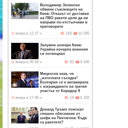
Володимир Зеленски
обвини съюзниците на
Киев: Отказът от доставки
на ПВО ракети цели да ни
направи по-отстъпчиви в
преговорите
вчера в 12:37 ч.
168
16 585
Залужни шокира Киев:
Украйна изчерпа военния
си потенциал
вчера в 05:49 ч.
83
9 430
Мицкоски каза, че
„източната съседка“
България се е ангажирала
с изграждането на третия
участък от Коридор 8
вчера в 17:49 ч.
14
6 320
Доналд Тръмп поискал
спешно обяснение от
шефа на Пентагона: Къде
са ракетите?