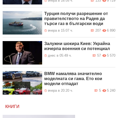
вчера в 16:05 ч.
133
9 729
Турция получи разрешение от
правителството на Радев да
търси газ в български води
вчера в 15:07 ч.
207
6 890
Залужни шокира Киев: Украйна
изчерпа военния си потенциал
днес в 05:49 ч.
57
5 570
BMW намалява значително
моделната си гама. Ето кои
модели отпадат
вчера в 20:20 ч.
5
5 240
КНИГИ