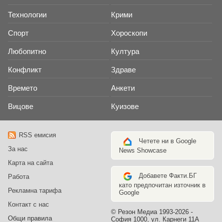
Технологии
Крими
Спорт
Хороскопи
Любопитно
Култура
Конфликт
Здраве
Времето
Анкети
Вицове
Куизове
RSS емисия
Четете ни в Google
За нас
News Showcase
Карта на сайта
Добавете Факти.БГ
Работа
като предпочитан източник в
Рекламна тарифа
Google
Контакт с нас
© Резон Медиа 1993-2026 -
Общи правила
София 1000, ул. Карнеги 11А