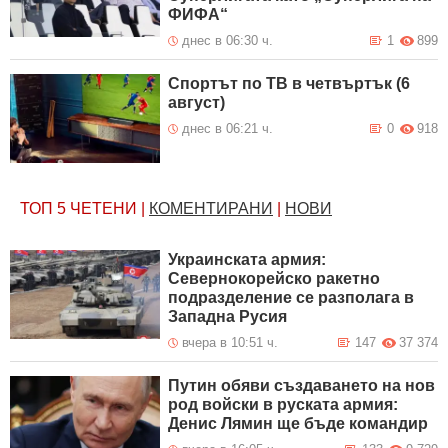
ФИФА“
днес в 06:30 ч.
1
899
Спортът по ТВ в четвъртък (6
август)
днес в 06:21 ч.
0
918
ТОП 5
ЧЕТЕНИ
|
КОМЕНТИРАНИ
|
НОВИ
Украинската армия:
Севернокорейско ракетно
подразделение се разполага в
Западна Русия
вчера в 10:51 ч.
147
37 374
Путин обяви създаването на нов
род войски в руската армия:
Денис Лямин ще бъде командир