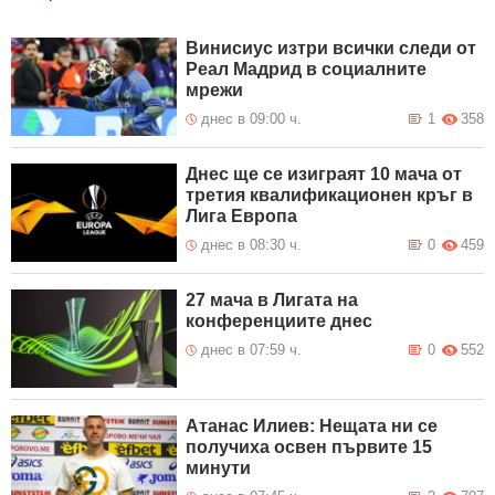
Винисиус изтри всички следи от
Реал Мадрид в социалните
мрежи
днес в 09:00 ч.
1
358
Днес ще се изиграят 10 мача от
третия квалификационен кръг в
Лига Европа
днес в 08:30 ч.
0
459
27 мача в Лигата на
конференциите днес
днес в 07:59 ч.
0
552
Атанас Илиев: Нещата ни се
получиха освен първите 15
минути