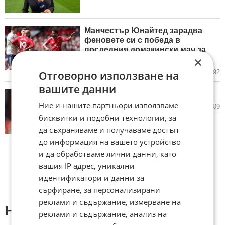
Манчестър Юнайтед зарадва
феновете си с победа в
последния домакински мач за
×
сезона
17.05.2026
1
1 292
Отговорно използване на
вашите данни
Милан най-после надигна глава
Ние и нашите партньори използваме
17.05.2026
1
1 109
бисквитки и подобни технологии, за
да съхраняваме и получаваме достъп
до информация на вашето устройство
и да обработваме лични данни, като
вашия IP адрес, уникални
идентификатори и данни за
сърфиране, за персонализирани
реклами и съдържание, измерване на
Напиши коментар:
реклами и съдържание, анализ на