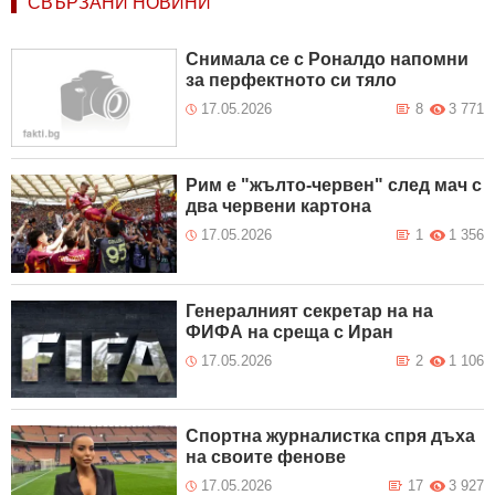
СВЪРЗАНИ НОВИНИ
Снимала се с Роналдо напомни
за перфектното си тяло
17.05.2026
8
3 771
Рим е "жълто-червен" след мач с
два червени картона
17.05.2026
1
1 356
Генералният секретар на на
ФИФА на среща с Иран
17.05.2026
2
1 106
Спортна журналистка спря дъха
на своите фенове
17.05.2026
17
3 927