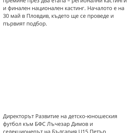
премине през два етапа – регионални кастинги
и финален национален кастинг. Началото е на
30 май в Пловдив, където ще се проведе и
първият подбор.
Директорът Развитие на детско-юношеския
футбол към БФС Лъчезар Димов и
селекционерът на България U15 Петър