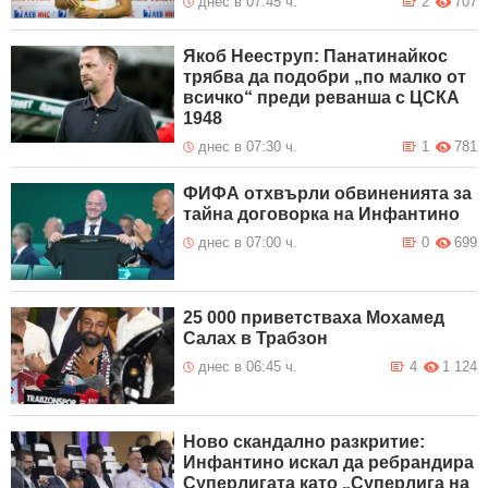
днес в 07:45 ч.
2
707
Якоб Нееструп: Панатинайкос
трябва да подобри „по малко от
всичко“ преди реванша с ЦСКА
1948
днес в 07:30 ч.
1
781
ФИФА отхвърли обвиненията за
тайна договорка на Инфантино
днес в 07:00 ч.
0
699
25 000 приветстваха Мохамед
Салах в Трабзон
днес в 06:45 ч.
4
1 124
Ново скандално разкритие:
Инфантино искал да ребрандира
Суперлигата като „Суперлига на