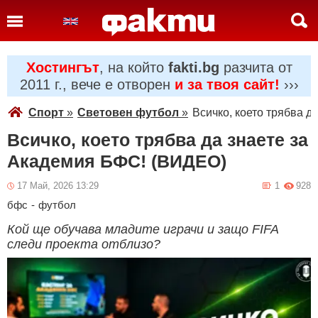
Хостингът
, на който
fakti.bg
разчита от
2011 г., вече е отворен
и за твоя сайт!
›››
Спорт
»
Световен футбол
»
Всичко, което трябва 
Всичко, което трябва да знаете за
Академия БФС! (ВИДЕО)
17 Май, 2026 13:29
1
928
бфс
-
футбол
Кой ще обучава младите играчи и защо FIFA
следи проекта отблизо?