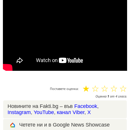
☆
☆
☆
☆
☆
Поставете оценка:
Оценка
1
от
4
гласа.
Новините на Fakti.bg – във
Facebook
,
Instagram
,
YouTube
,
канал Viber
,
X
Четете ни и в Google News Showcase