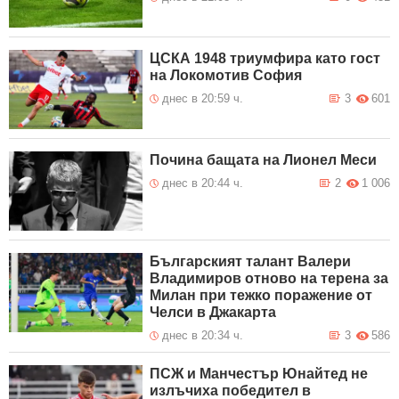
ЦСКА 1948 триумфира като гост
на Локомотив София
днес в 20:59 ч.
3
601
Почина бащата на Лионел Меси
днес в 20:44 ч.
2
1 006
Българският талант Валери
Владимиров отново на терена за
Милан при тежко поражение от
Челси в Джакарта
днес в 20:34 ч.
3
586
ПСЖ и Манчестър Юнайтед не
излъчиха победител в