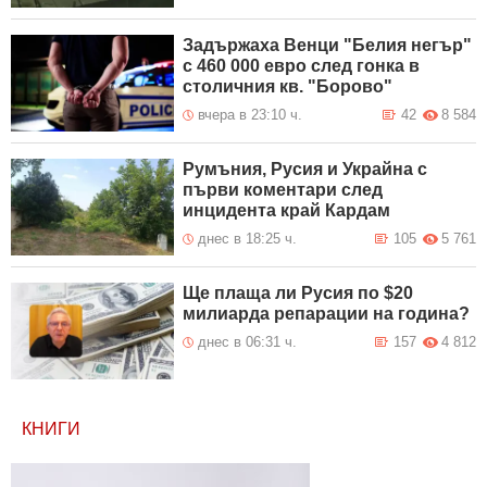
Задържаха Венци "Белия негър"
с 460 000 евро след гонка в
столичния кв. "Борово"
вчера в 23:10 ч.
42
8 584
Румъния, Русия и Украйна с
първи коментари след
инцидента край Кардам
днес в 18:25 ч.
105
5 761
Ще плаща ли Русия по $20
милиарда репарации на година?
днес в 06:31 ч.
157
4 812
КНИГИ