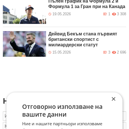
Пълен график на Формула 2 и
Формула 1 за Гран при на Канада
19.05.2026
1
3 308
Дейвид Бекъм стана първият
британски спортист с
милиардерски статут
15.05.2026
3
2 696
×
Напиши коментар:
Отговорно използване на
вашите данни
Ние и нашите партньори използваме