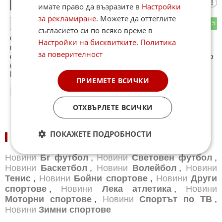
Гориил
1
имате право да възразите в
Настройки
за рекламиране
. Можете да оттеглите
0
5
ОТГОВОР
съгласието си по всяко време в
Струва ми се, че целият спорт днес се е превърнал в
Настройки на бисквитките
.
Политика
мръсна и зловонна субстанция. Много олимпийски
за поверителност
федерации гледат към бъдещето с тревога и безпокойство
(особено след ужаса в Олимпийския театър „Арлекин“ в
Париж).
ПРИЕМЕТЕ ВСИЧКИ
13:57
06.06.2026
ОТХВЪРЛЕТЕ ВСИЧКИ
ПОКАЖЕТЕ ПОДРОБНОСТИ
НОВИНИ ПО СПОРТОВЕ:
Новини
Бг футбол
,
Новини
Световен футбол
,
Новини
Баскетбол
,
Новини
Волейбол
,
Новини
Тенис
,
Новини
Бойни спортове
,
Новини
Други
спортове
,
Новини
Лека атлетика
,
Новини
Моторни спортове
,
Новини
Спортът по ТВ
,
Новини
Зимни спортове