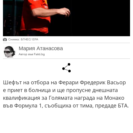
Снимка: БГНЕС/ EPA
Мария Атанасова
Автор във Fakti.bg
Шефът на отбора на Ферари Фредерик Васьор
е приет в болница и ще пропусне днешната
квалификация за Голямата награда на Монако
във Формула 1, съобщиха от тима, предаде БТА.