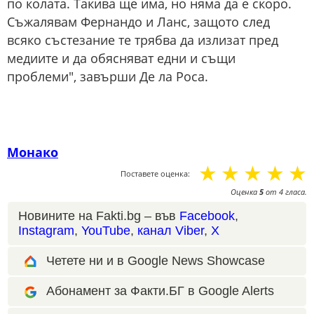
по колата. Такива ще има, но няма да е скоро.
Съжалявам Фернандо и Ланс, защото след
всяко състезание те трябва да излизат пред
медиите и да обясняват едни и същи
проблеми", завърши Де ла Роса.
Монако
☆
☆
☆
☆
☆
Поставете оценка:
Оценка
5
от
4
гласа.
Новините на Fakti.bg – във
Facebook
,
Instagram
,
YouTube
,
канал Viber
,
X
Четете ни и в Google News Showcase
Абонамент за Факти.БГ в Google Alerts