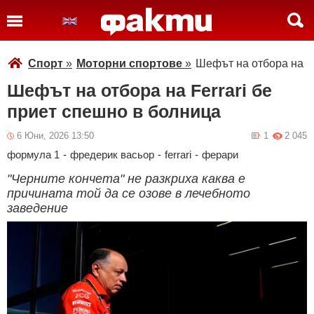
Спорт
»
Моторни спортове
»
Шефът на отбора на Fe
Шефът на отбора на Ferrari бе
приет спешно в болница
6 Юни, 2026 13:50
1
2 045
формула 1
-
фредерик васьор
-
ferrari
-
ферари
"Черните кончета" не разкриха каква е
причината той да се озове в лечебното
заведение