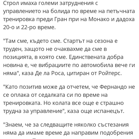
Строл имаха големи затруднения с
управлението на болида по време на петъчната
тренировка преди Гран при на Монако и дадоха
20-о и 22-ро време.
"Там сме, където сме. Стартът на сезона е
труден, защото не очаквахме да сме в
позицията, в която сме. Единствената добра
новина е, че вибрациите по автомобила вече ги
няма", каза Де ла Роса, цитиран от Ройтерс.
"Като позитив може да отчетем, че Фернандо не
се оплака от седалката си по време на
тренировката. Но колата все още е страшно
трудна за управление", каза още испанецът.
"Знаем, че за следващите няколко състезания
няма да имаме време да направим подобрения