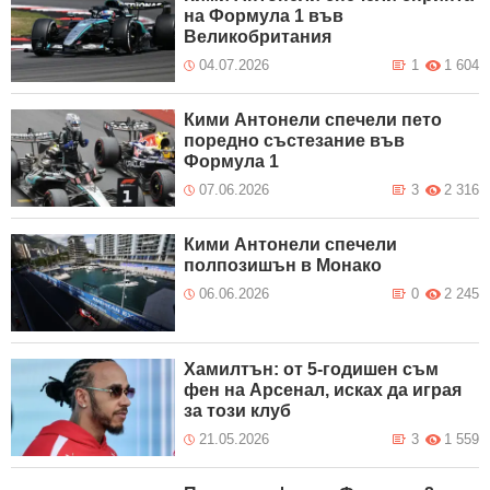
на Формула 1 във
Великобритания
04.07.2026
1
1 604
Кими Антонели спечели пето
поредно състезание във
Формула 1
07.06.2026
3
2 316
Кими Антонели спечели
полпозишън в Монако
06.06.2026
0
2 245
Хамилтън: от 5-годишен съм
фен на Арсенал, исках да играя
за този клуб
21.05.2026
3
1 559