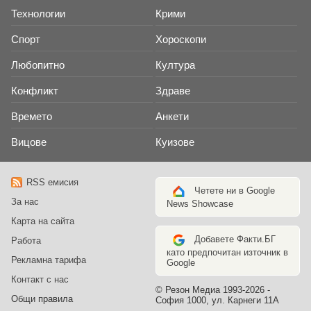
Технологии
Крими
Спорт
Хороскопи
Любопитно
Култура
Конфликт
Здраве
Времето
Анкети
Вицове
Куизове
RSS емисия
Четете ни в Google
За нас
News Showcase
Карта на сайта
Добавете Факти.БГ
Работа
като предпочитан източник в
Рекламна тарифа
Google
Контакт с нас
© Резон Медиа 1993-2026 -
Общи правила
София 1000, ул. Карнеги 11А