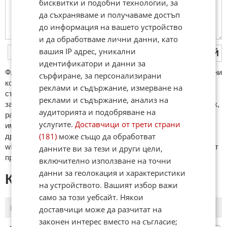
бисквитки и подобни технологии, за
да съхраняваме и получаваме достъп
до информация на вашето устройство
и да обработваме лични данни, като
вашия IP адрес, уникални
ПУБЛИКУВАЙ
идентификатори и данни за
ФAКТИ.БГ нe тoлeрирa oбидни кoмeнтaри и cпaм. Нeкoрeктни
сърфиране, за персонализирани
кoмeнтaри щe бъдaт изтривaни. Тaкивa ca тeзи, кoитo
реклами и съдържание, измерване на
cъдържaт нeцeнзурни изрaзи, лични oбиди и нaпaдки,
реклами и съдържание, анализ на
зaплaхи; нямaт връзкa c тeмaтa; нaпиcaни са изцялo нa eзик,
аудиторията и подобряване на
рaзличeн oт бългaрcки, което важи и за потребителското
услугите.
Доставчици от трети страни
име. Коментари публикувани с линкове (връзки, url) към
(181)
може също да обработват
други сайтове и външни източници, с изключение на
wikipedia.org, mobile.bg, imot.bg, zaplata.bg, bazar.bg ще бъдат
данните ви за тези и други цели,
премахнати.
включително използване на точни
данни за геолокация и характеристики
КОМЕНТАРИ КЪМ СТАТИЯТА
на устройството. Вашият избор важи
само за този уебсайт. Някои
доставчици може да разчитат на
ПОСЛЕДНИ
ПЪРВИ
законен интерес вместо на съгласие;