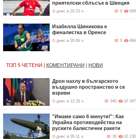
приятелски сблъсък в Швеция
днес в 20:15 ч.
0
509
Изабелла Шиникова е
финалистка в Оренсе
днес в 20:06 ч.
0
466
ТОП 5
ЧЕТЕНИ
|
КОМЕНТИРАНИ
|
НОВИ
Дрон нахлу в българското
въздушно пространство и се
взриви
днес в 12:26 ч.
340
10 347
"Имаме само 6 минути!": Как
Украйна противодейства на
руските балистични ракети
днес в 05:11 ч.
30
10 130