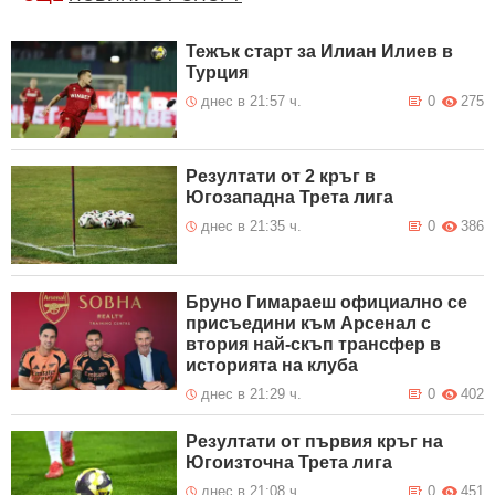
Тежък старт за Илиан Илиев в
Турция
днес в 21:57 ч.
0
275
Резултати от 2 кръг в
Югозападна Трета лига
днес в 21:35 ч.
0
386
Бруно Гимараеш официално се
присъедини към Арсенал с
втория най-скъп трансфер в
историята на клуба
днес в 21:29 ч.
0
402
Резултати от първия кръг на
Югоизточна Трета лига
днес в 21:08 ч.
0
451