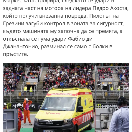
Маркес катастрофира, след като се удари в
задната част на мотора на лидера Педро Акоста,
който получи внезапна повреда. Пилотът на
Грезини загуби контрол в зоната за сигурност,
където машината му започна да се премята, а
откъснала се гума удари Фабио ди
Джанантонио, разминал се само с болки в
пръстите.