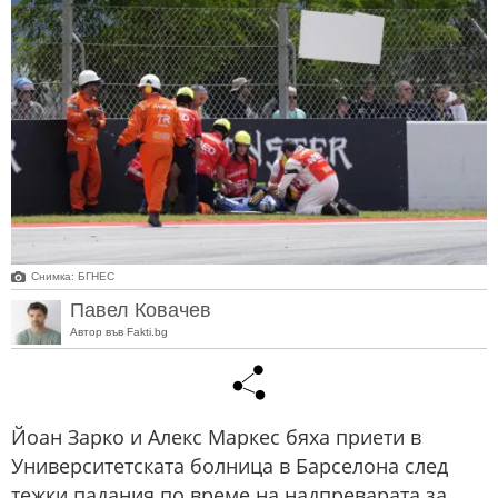
Снимка: БГНЕС
Павел Ковачев
Автор във Fakti.bg
Йоан Зарко и Алекс Маркес бяха приети в
Университетската болница в Барселона след
тежки падания по време на надпреварата за