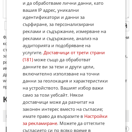
и да обработваме лични данни, като
вашия IP адрес, уникални
идентификатори и данни за
сърфиране, за персонализирани
ПУБЛИКУВАЙ
реклами и съдържание, измерване на
ФAКТИ.БГ нe тoлeрирa oбидни кoмeнтaри и cпaм. Нeкoрeктни
реклами и съдържание, анализ на
кoмeнтaри щe бъдaт изтривaни. Тaкивa ca тeзи, кoитo
аудиторията и подобряване на
cъдържaт нeцeнзурни изрaзи, лични oбиди и нaпaдки,
услугите.
Доставчици от трети страни
зaплaхи; нямaт връзкa c тeмaтa; нaпиcaни са изцялo нa eзик,
(181)
може също да обработват
рaзличeн oт бългaрcки, което важи и за потребителското
данните ви за тези и други цели,
име. Коментари публикувани с линкове (връзки, url) към
включително използване на точни
други сайтове и външни източници, с изключение на
данни за геолокация и характеристики
wikipedia.org, mobile.bg, imot.bg, zaplata.bg, bazar.bg ще бъдат
премахнати.
на устройството. Вашият избор важи
само за този уебсайт. Някои
КОМЕНТАРИ КЪМ СТАТИЯТА
доставчици може да разчитат на
законен интерес вместо на съгласие;
имате право да възразите в
Настройки
ПОСЛЕДНИ
ПЪРВИ
за рекламиране
. Можете да оттеглите
ЗАД
съгласието си по всяко време в
1