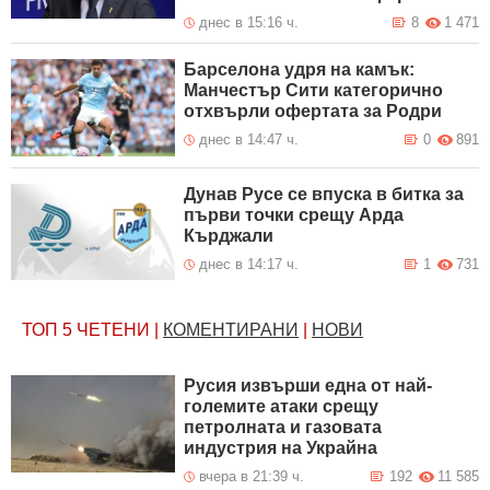
днес в 15:16 ч.
8
1 471
Барселона удря на камък:
Манчестър Сити категорично
отхвърли офертата за Родри
днес в 14:47 ч.
0
891
Дунав Русе се впуска в битка за
първи точки срещу Арда
Кърджали
днес в 14:17 ч.
1
731
ТОП 5
ЧЕТЕНИ
|
КОМЕНТИРАНИ
|
НОВИ
Русия извърши една от най-
големите атаки срещу
петролната и газовата
индустрия на Украйна
вчера в 21:39 ч.
192
11 585