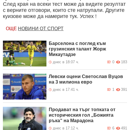
След края на всеки тест може да видите резултат
с верните отговори, които сте натрупали. Другите
куизове може да намерите тук. Успех !
ОЩЕ
НОВИНИ ОТ СПОРТ
Барселона с поглед към
грузинския талант Жорж
Микаутадзе
днес в 18:07 ч.
0
183
Левски оцени Светослав Вуцов
на 3 милиона евро
днес в 17:41 ч.
1
391
Продават на търг топката от
историческия гол „Божията
ръка“ на Марадона
днес в 17:12 ч.
6
491