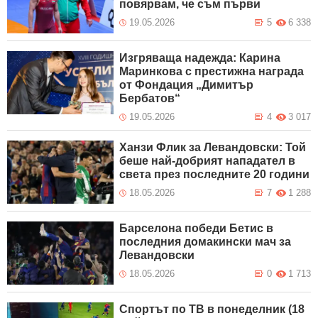
повярвам, че съм първи
19.05.2026
5
6 338
Изгряваща надежда: Карина
Маринкова с престижна награда
от Фондация „Димитър
Бербатов“
19.05.2026
4
3 017
Ханзи Флик за Левандовски: Той
беше най-добрият нападател в
света през последните 20 години
18.05.2026
7
1 288
Барселона победи Бетис в
последния домакински мач за
Левандовски
18.05.2026
0
1 713
Спортът по ТВ в понеделник (18