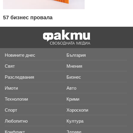
57 бизнес провала
Новините днес
България
Свят
Мнения
Разследвания
Бизнес
Имоти
Авто
Технологии
Крими
Спорт
Хороскопи
Любопитно
Култура
Конфликт
Здраве