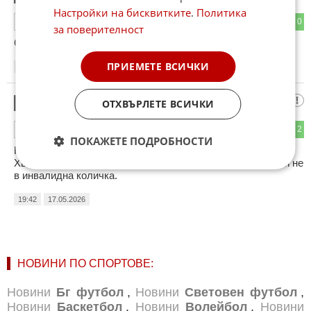
Настройки на бисквитките
.
Политика
0
0
ОТГОВОР
за поверителност
Сега и там ще им вдигнат ГО.
ПРИЕМЕТЕ ВСИЧКИ
18:44
17.05.2026
Джоко
ОТХВЪРЛЕТЕ ВСИЧКИ
2
0
2
ОТГОВОР
ПОКАЖЕТЕ ПОДРОБНОСТИ
Няма моторист който да не е падал по няколко пъти.
Хватката е да знаеш как да паднеш, че да останеш жив и не
в инвалидна количка.
19:42
17.05.2026
НОВИНИ ПО СПОРТОВЕ:
Новини
Бг футбол
,
Новини
Световен футбол
,
Новини
Баскетбол
,
Новини
Волейбол
,
Новини