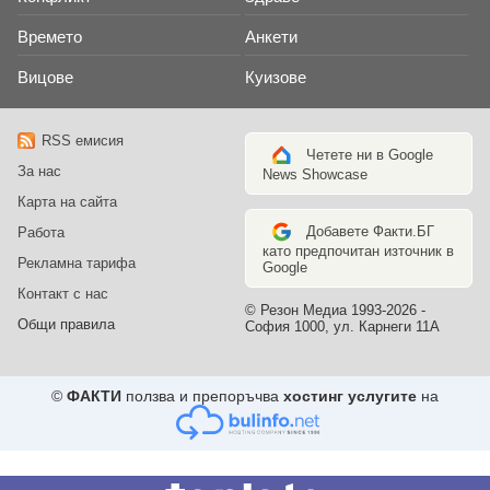
Времето
Анкети
Вицове
Куизове
RSS емисия
Четете ни в Google
За нас
News Showcase
Карта на сайта
Добавете Факти.БГ
Работа
като предпочитан източник в
Рекламна тарифа
Google
Контакт с нас
© Резон Медиа 1993-2026 -
Общи правила
София 1000, ул. Карнеги 11А
©
ФАКТИ
ползва и препоръчва
хостинг услугите
на