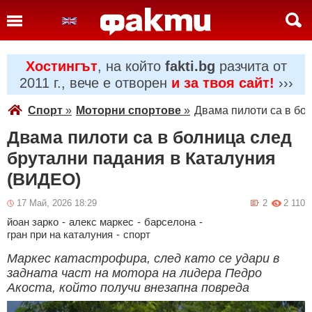
Хостингът
, на който
fakti.bg
разчита от
2011 г., вече е отворен
и за твоя сайт!
›››
Спорт
»
Моторни спортове
»
Двама пилоти са в бо
Двама пилоти са в болница след
брутални падания в Каталуния
(ВИДЕО)
17 Май, 2026 18:29
2
2 110
йоан зарко
-
алекс маркес
-
барселона
-
гран при на каталуния
-
спорт
Маркес катастрофира, след като се удари в
задната част на мотора на лидера Педро
Акоста, който получи внезапна повреда