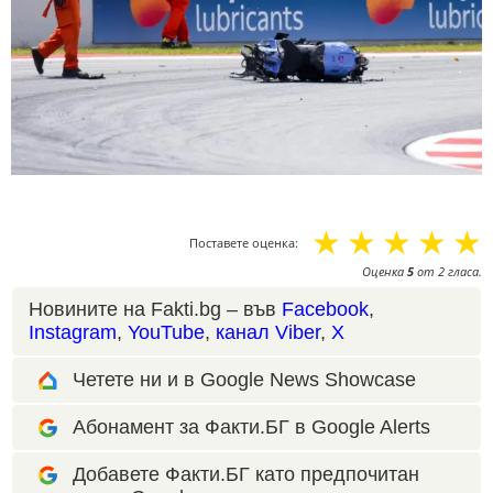
☆
☆
☆
☆
☆
Поставете оценка:
Оценка
5
от
2
гласа.
Новините на Fakti.bg – във
Facebook
,
Instagram
,
YouTube
,
канал Viber
,
X
Четете ни и в Google News Showcase
Абонамент за Факти.БГ в Google Alerts
Добавете Факти.БГ като предпочитан