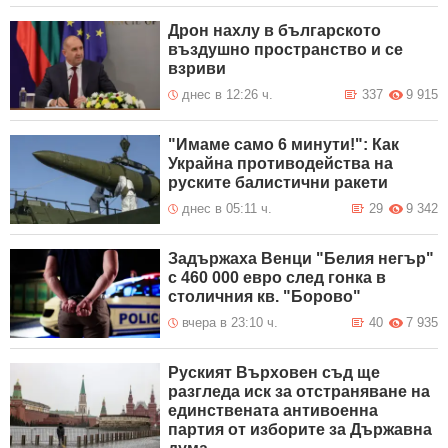
Дрон нахлу в българското
въздушно пространство и се
взриви
днес в 12:26 ч.
337
9 915
"Имаме само 6 минути!": Как
Украйна противодейства на
руските балистични ракети
днес в 05:11 ч.
29
9 342
Задържаха Венци "Белия негър"
с 460 000 евро след гонка в
столичния кв. "Борово"
вчера в 23:10 ч.
40
7 935
Руският Върховен съд ще
разгледа иск за отстраняване на
единствената антивоенна
партия от изборите за Държавна