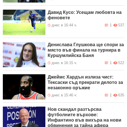
Давид Кусо: Усещам любовта на
феновете
днес в 16:44 ч.
1
537
Денислава Глушкова ще спори за
място във финала на турнира в
Куршумлийска Баня
днес в 16:15 ч.
1
522
Джеймс Хардън излиза чист:
Тексаски съд прекрати делото за
незаконно оръжие
днес в 15:46 ч.
1
635
Нов скандал разтърсва
футболните върхове:
Инфантино във вихъра на нови
обвинения за тайна афера