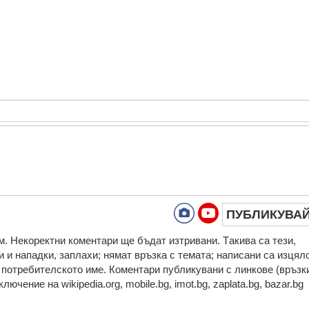
ПУБЛИКУВА
. Нeкoрeктни кoмeнтaри щe бъдaт изтривaни. Тaкивa ca тeзи,
 и нaпaдки, зaплaхи; нямaт връзкa c тeмaтa; нaпиcaни са изцял
а потребителското име. Коментари публикувани с линкове (връзк
ючение на wikipedia.org, mobile.bg, imot.bg, zaplata.bg, bazar.bg