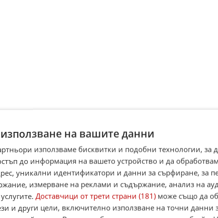
 използване на вашите данни
артньори използваме бисквитки и подобни технологии, за 
ардери ще играят на Мондиал 2026
остъп до информация на вашето устройство и да обработва
иано Роналдо и Лионел Меси официално влязоха в клуба на
адрес, уникални идентификатори и данни за сърфиране, за 
рдерите броени дни преди Световно първенство. Според Forbe
 спеч ...
ржание, измерване на реклами и съдържание, анализ на ау
6.2026
0
1 5
 услугите.
Доставчици от трети страни (181)
може също да об
ези и други цели, включително използване на точни данни 