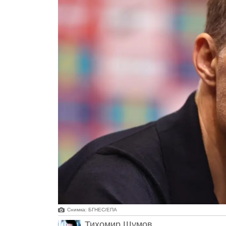
Снимка: БГНЕС/EПA
Тихомир Шумов