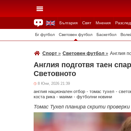
България
Свят
Мнения
Разслед
Здраве
Времето
Анкети
Вицове
Куизове
Бг футбол
Световен футбол
Баскетбол
Воле
Зимни спортове
Спорт
»
Световен футбол
»
Англия п
Англия подготвя таен спа
Световното
8 Юни, 2026 21:39
англия национален отбор
-
томас тухел
-
свето
коста рика
-
маями
-
футболни новини
Томас Тухел планира скрити проверки