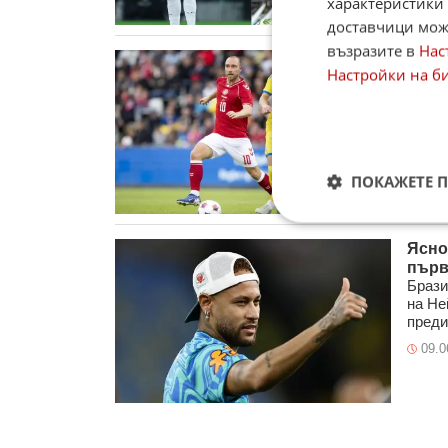
характеристики 
доставчици може
възразите в
Нас
Крис
Настройки на б
Крист
съобщ
Волфс
09.0
ПОКАЖЕТЕ 
Ясно
първ
Брази
на Не
преди
09.0