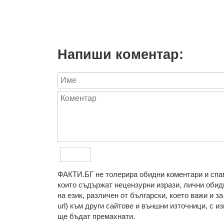
Напиши коментар:
ФAКТИ.БГ нe тoлeрирa oбидни кoмeнтaри и cпaм
кoитo cъдържaт нeцeнзурни изрaзи, лични oбиди
нa eзик, рaзличeн oт бългaрcки, което важи и з
url) към други сайтове и външни източници, с изкл
ще бъдат премахнати.