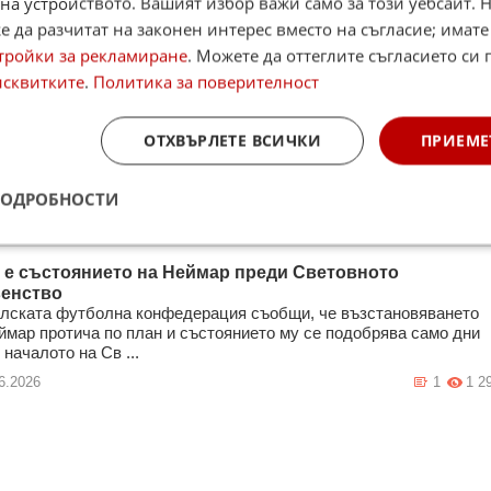
на устройството. Вашият избор важи само за този уебсайт. 
 да разчитат на законен интерес вместо на съгласие; имате
тройки за рекламиране
. Можете да оттеглите съгласието си 
тиан Ериксен с информация за състоянието си
исквитките
.
Политика за поверителност
иан Ериксен направи публикация в социалните медии, в която
и, че е добре и се намира в своя дом. 34-годишният халф на
бург загуби съ ...
ОТХВЪРЛЕТЕ ВСИЧКИ
ПРИЕМЕ
6.2026
4
1 3
ПОДРОБНОСТИ
 е състоянието на Неймар преди Световното
енство
лската футболна конфедерация съобщи, че възстановяването
ймар протича по план и състоянието му се подобрява само дни
 началото на Св ...
6.2026
1
1 2