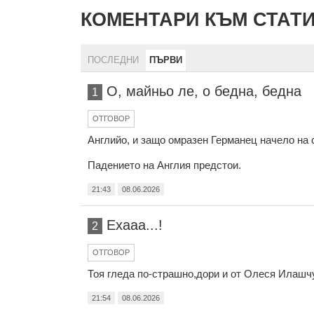
КОМЕНТАРИ КЪМ СТАТ
ПОСЛЕДНИ
ПЪРВИ
О, майньо ле, о бедна, бедна
1
ОТГОВОР
Английо, и защо омразен Германец начело на света
Падението на Англия предстои.
21:43
08.06.2026
Ехааа...!
2
ОТГОВОР
Тоя гледа по-страшно,дори и от Олеся Илашчук
21:54
08.06.2026