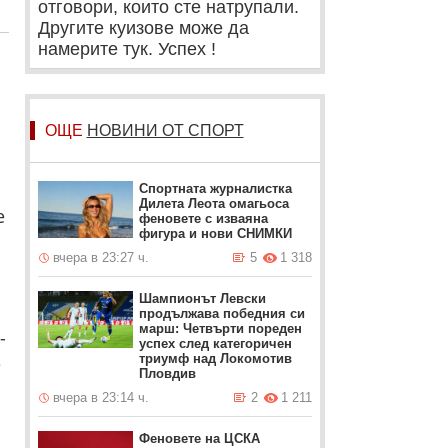
отговори, които сте натрупали.
Другите куизове може да
намерите тук. Успех !
ОЩЕ
НОВИНИ ОТ СПОРТ
Спортната журналистка
Дилета Леота омагьоса
е
феновете с изваяна
фигура и нови СНИМКИ
вчера в 23:27 ч.
5
1 318
Шампионът Левски
продължава победния си
марш: Четвърти пореден
-
успех след категоричен
триумф над Локомотив
е
Пловдив
вчера в 23:14 ч.
2
1 211
Феновете на ЦСКА