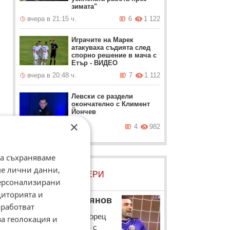
зимата"
вчера в 21:15 ч.
6
1 122
Играчите на Марек
атакуваха съдията след
спорно решение в мача с
Етър - ВИДЕО
вчера в 20:48 ч.
7
1 112
Левски се раздели
окончателно с Климент
Йончев
×
вчера в 20:42 ч.
4
982
да съхраняваме
ме лични данни,
ЛОВЦИ НА БИСЕРИ
персонализирани
s
диторията и
Владислав Стоянов
38
работват
Капитанът на Лудогорец
за геолокация и
Владислав Стоянов с