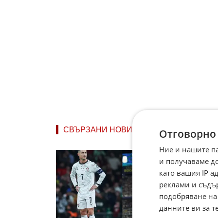
СВЪРЗАНИ НОВИНИ
Отговорно
Ние и нашите п
Мили
и получаваме д
Крист
като вашия IP 
милиа
Меси е
реклами и съдъ
09.0
подобряване на
данните ви за т