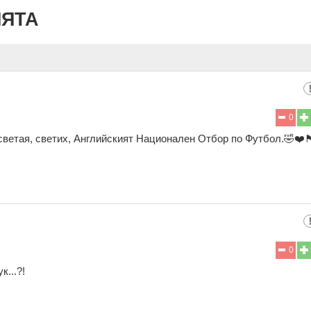
ИЯТА
0
я, светих, Английският Национален Отбор по Футбол.🤣❤️🏴󠁧󠁢󠁥󠁮󠁧
0
...?!