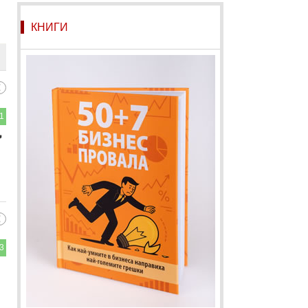
КНИГИ
1

3