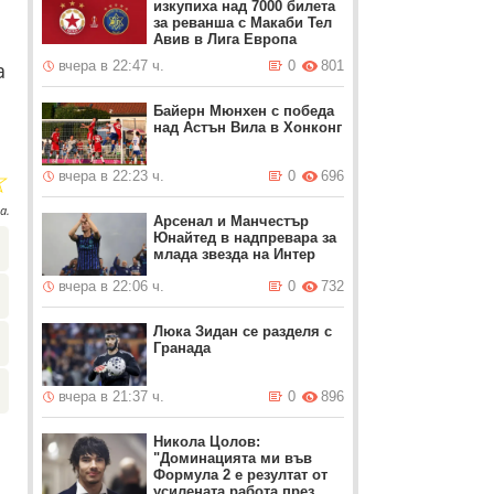
изкупиха над 7000 билета
за реванша с Макаби Тел
Авив в Лига Европа
а
вчера в 22:47 ч.
0
801
Байерн Мюнхен с победа
над Астън Вила в Хонконг
☆
вчера в 22:23 ч.
0
696
а.
Арсенал и Манчестър
Юнайтед в надпревара за
млада звезда на Интер
вчера в 22:06 ч.
0
732
Люка Зидан се разделя с
Гранада
вчера в 21:37 ч.
0
896
Никола Цолов:
"Доминацията ми във
Формула 2 е резултат от
усилената работа през