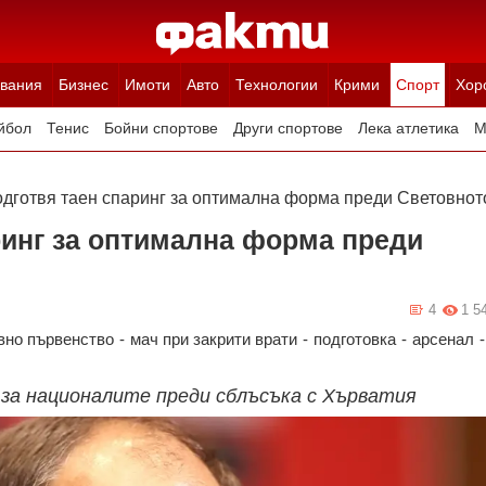
вания
Бизнес
Имоти
Авто
Технологии
Крими
Спорт
Хор
йбол
Тенис
Бойни спортове
Други спортове
Лека атлетика
М
одготвя таен спаринг за оптимална форма преди Световнот
ринг за оптимална форма преди
4
1 5
вно първенство
-
мач при закрити врати
-
подготовка
-
арсенал
-
 за националите преди сблъсъка с Хърватия