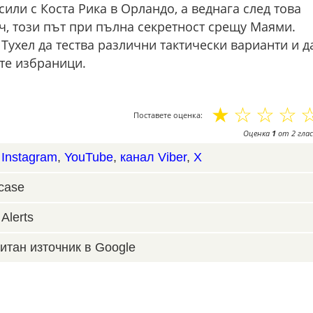
или с Коста Рика в Орландо, а веднага след това
ч, този път при пълна секретност срещу Маями.
Тухел да тества различни тактически варианти и д
те избраници.
☆
☆
☆
☆
Поставете оценка:
Оценка
1
от
2
глас
,
Instagram
,
YouTube
,
канал Viber
,
X
case
Alerts
итан източник в Google