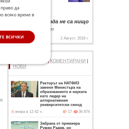
Някои
прогноза за мача с
 право да
Червена звезда
по всяко време в
“
Цървена звезда не са нищо
„
повече от нас
ТЕ ВСИЧКИ
2 Август, 2016 г.
16
ТОП 5
ЧЕТЕНИ
|
КОМЕНТИРАНИ
|
НОВИ
Ректорът на НАТФИЗ
заменя Министъра на
образованието и науката
като лидер на
99
алтернативния
университетски синод
вчера в 12:42 ч.
17
36 874
Забрана от премиера
Румен Радев, но