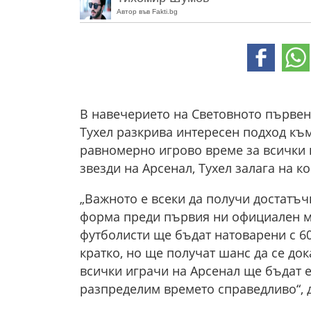
Автор във Fakti.bg
В навечерието на Световното първен
Тухел разкрива интересен подход към
равномерно игрово време за всички
звезди на Арсенал, Тухел залага на к
„Важното е всеки да получи достатъч
форма преди първия ни официален мач
футболисти ще бъдат натоварени с 60-
кратко, но ще получат шанс да се док
всички играчи на Арсенал ще бъдат 
разпределим времето справедливо“, 