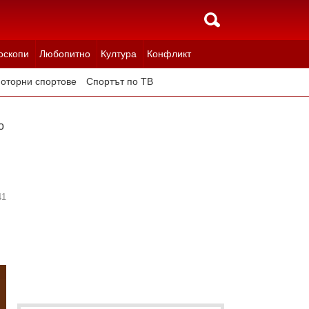
оскопи
Любопитно
Култура
Конфликт
оторни спортове
Спортът по ТВ
о
41