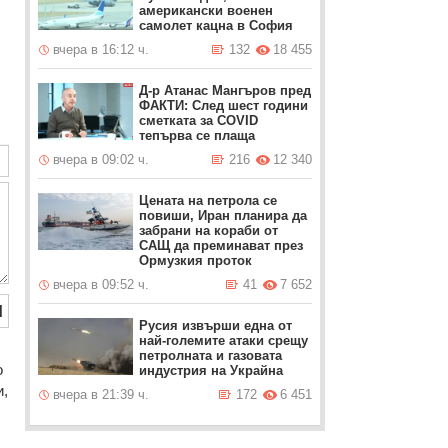
американски военен
самолет кацна в София
вчера в 16:12 ч.
132
18 455
Д-р Атанас Мангъров пред
ФАКТИ: След шест години
сметката за COVID
тепърва се плаща
вчера в 09:02 ч.
216
12 340
Цената на петрола се
повиши, Иран планира да
забрани на кораби от
САЩ да преминават през
Ормузкия проток
вчера в 09:52 ч.
41
7 652
Й
Русия извърши една от
най-големите атаки срещу
петролната и газовата
o
индустрия на Украйна
и,
вчера в 21:39 ч.
172
6 451