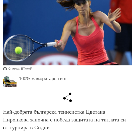
Снимка: БТА/AP
100% мажоритарен вот
Най-добрата българска тенисистка Цветана
Пиронкова започна с победа защитата на титлата си
от турнира в Сидни.