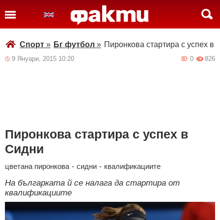
Спорт
»
Бг футбол
»
Пиронкова стартира с успех в 
9 Януари, 2015 10:20
0
826
Пиронкова стартира с успех в
Сидни
цветана пиронкова
-
сидни
-
квалификациите
На българката й се налага да стартира от
квалификациите