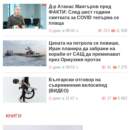
Д-р Атанас Мангъров пред
ФАКТИ: След шест години
сметката за COVID тепърва се
плаща
днес в 09:02 ч.
213
11 918
Цената на петрола се повиши,
Иран планира да забрани на
кораби от САЩ да преминават
през Ормузкия проток
днес в 09:52 ч.
41
7 275
Български отговор на
съвременния велосипед
(ВИДЕО)
днес в 11:47 ч.
17
5 662
КНИГИ