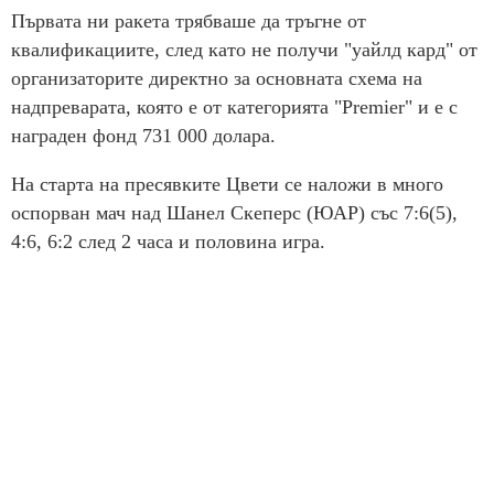
Първата ни ракета трябваше да тръгне от
квалификациите, след като не получи "уайлд кард" от
организаторите директно за основната схема на
надпреварата, която е от категорията "Premier" и е с
награден фонд 731 000 долара.
На старта на пресявките Цвети се наложи в много
оспорван мач над Шанел Скеперс (ЮАР) със 7:6(5),
4:6, 6:2 след 2 часа и половина игра.