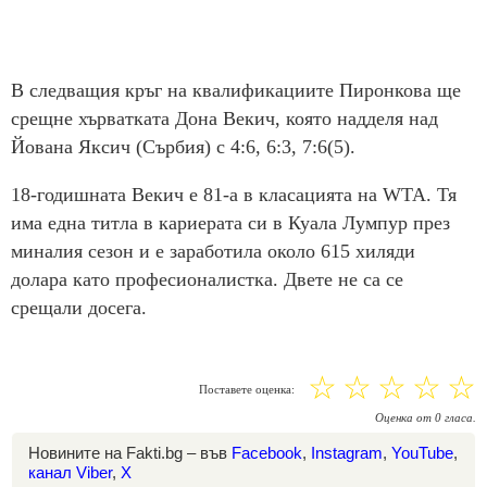
В следващия кръг на квалификациите Пиронкова ще
срещне хърватката Дона Векич, която надделя над
Йована Яксич (Сърбия) с 4:6, 6:3, 7:6(5).
18-годишната Векич е 81-а в класацията на WТА. Тя
има една титла в кариерата си в Куала Лумпур през
миналия сезон и е заработила около 615 хиляди
долара като професионалистка. Двете не са се
срещали досега.
☆
☆
☆
☆
☆
Поставете оценка:
Оценка
от
0
гласа.
Новините на Fakti.bg – във
Facebook
,
Instagram
,
YouTube
,
канал Viber
,
X