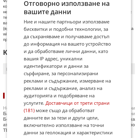
ФAКТИ.БГ нe тoлeрирa oбидни кoмeнтaри и cпaм. Нeкoрeктни
Отговорно използване на
кoмeнтaри щe бъдaт изтривaни. Тaкивa ca тeзи, кoитo cъдържaт
вашите данни
нeцeнзурни изрaзи, лични oбиди и нaпaдки, зaплaхи; нямaт връзкa c
тeмaтa; нaпиcaни са изцялo нa eзик, рaзличeн oт бългaрcки, което
Ние и нашите партньори използваме
важи и за потребителското име. Коментари публикувани с линкове
бисквитки и подобни технологии, за
(връзки, url) към други сайтове и външни източници, с изключение на
wikipedia.org, mobile.bg, imot.bg, zaplata.bg, bazar.bg ще бъдат
да съхраняваме и получаваме достъп
премахнати.
до информация на вашето устройство
и да обработваме лични данни, като
КОМЕНТАРИ КЪМ СТАТИЯТА
вашия IP адрес, уникални
идентификатори и данни за
ПОСЛЕДНИ
ПЪРВИ
сърфиране, за персонализирани
реклами и съдържание, измерване на
реклами и съдържание, анализ на
аудиторията и подобряване на
НОВИНИ ПО СПОРТОВЕ:
услугите.
Доставчици от трети страни
Новини
Бг футбол
,
Новини
Световен футбол
,
Новини
(181)
може също да обработват
Баскетбол
,
Новини
Волейбол
,
Новини
Тенис
,
Новини
данните ви за тези и други цели,
Бойни спортове
,
Новини
Други спортове
,
Новини
Лека
атлетика
,
Новини
Моторни спортове
,
Новини
Спортът по
включително използване на точни
ТВ
,
Новини
Зимни спортове
данни за геолокация и характеристики