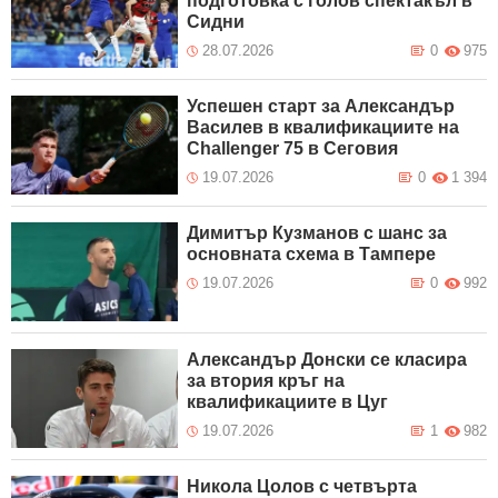
подготовка с голов спектакъл в
Сидни
28.07.2026
0
975
Успешен старт за Александър
Василев в квалификациите на
Challenger 75 в Сеговия
19.07.2026
0
1 394
Димитър Кузманов с шанс за
основната схема в Тампере
19.07.2026
0
992
Александър Донски се класира
за втория кръг на
квалификациите в Цуг
19.07.2026
1
982
Никола Цолов с четвърта