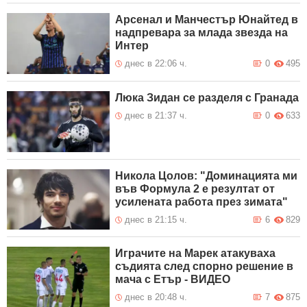
Арсенал и Манчестър Юнайтед в
надпревара за млада звезда на
Интер
днес в 22:06 ч.
0
495
Люка Зидан се разделя с Гранада
днес в 21:37 ч.
0
633
Никола Цолов: "Доминацията ми
във Формула 2 е резултат от
усилената работа през зимата"
днес в 21:15 ч.
6
829
Играчите на Марек атакуваха
съдията след спорно решение в
мача с Етър - ВИДЕО
днес в 20:48 ч.
7
875