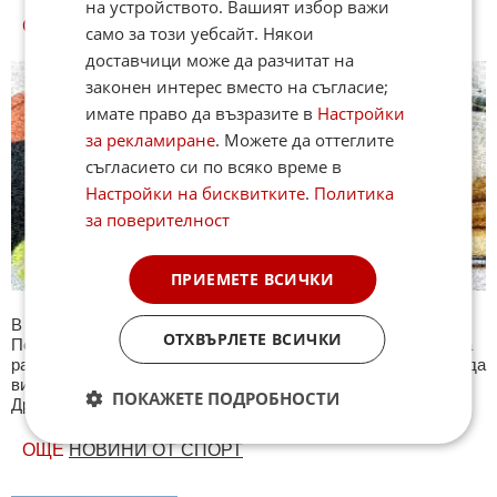
на устройството. Вашият избор важи
СПОРТ КУИЗОВЕ
само за този уебсайт. Някои
доставчици може да разчитат на
законен интерес вместо на съгласие;
имате право да възразите в
Настройки
за рекламиране
. Можете да оттеглите
съгласието си по всяко време в
Настройки на бисквитките
.
Политика
за поверителност
ПРИЕМЕТЕ ВСИЧКИ
В секция Спорт ще намерите тематична Куиз рубрика.
ОТХВЪРЛЕТЕ ВСИЧКИ
Периодично се публикува специализиран куиз с въпроси на
различна спортна тематика. След края на всеки тест може да
видите резултат с верните отговори, които сте натрупали.
ПОКАЖЕТЕ ПОДРОБНОСТИ
Другите куизове може да намерите тук. Успех !
ОЩЕ
НОВИНИ ОТ СПОРТ