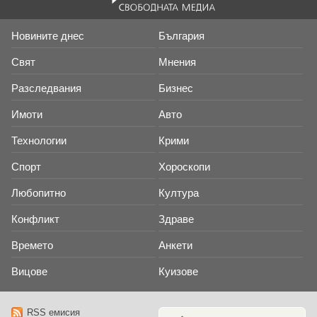
Новините днес
България
Свят
Мнения
Разследвания
Бизнес
Имоти
Авто
Технологии
Крими
Спорт
Хороскопи
Любопитно
Култура
Конфликт
Здраве
Времето
Анкети
Вицове
Куизове
RSS емисия