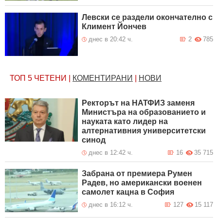
Левски се раздели окончателно с
Климент Йончев
днес в 20:42 ч.
2
785
ТОП 5
ЧЕТЕНИ
|
КОМЕНТИРАНИ
|
НОВИ
Ректорът на НАТФИЗ заменя
Министъра на образованието и
науката като лидер на
алтернативния университетски
синод
днес в 12:42 ч.
16
35 715
Забрана от премиера Румен
Радев, но американски военен
самолет кацна в София
днес в 16:12 ч.
127
15 117