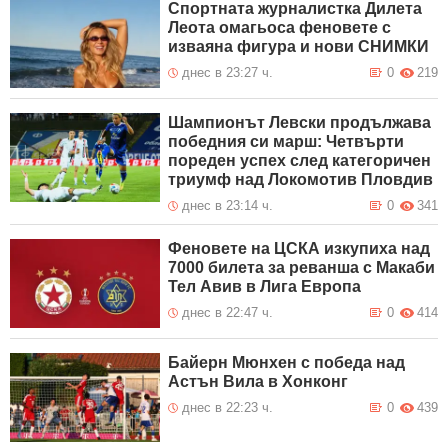
Спортната журналистка Дилета
Леота омагьоса феновете с
изваяна фигура и нови СНИМКИ
днес в 23:27 ч.
0
219
Шампионът Левски продължава
победния си марш: Четвърти
пореден успех след категоричен
триумф над Локомотив Пловдив
днес в 23:14 ч.
0
341
Феновете на ЦСКА изкупиха над
7000 билета за реванша с Макаби
Тел Авив в Лига Европа
днес в 22:47 ч.
0
414
Байерн Мюнхен с победа над
Астън Вила в Хонконг
днес в 22:23 ч.
0
439