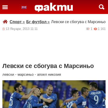
Спорт
»
Бг футбол
»
Левски се сбогува с Марсиньо
13 Януари, 2013 11:11
1
1 161
Левски се сбогува с Марсиньо
левски
-
марсиньо
-
апоел никозия