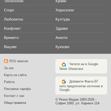
Технологии
Крими
Спорт
Хороскопи
Любопитно
Култура
Конфликт
Здраве
Времето
Анкети
Вицове
Куизове
RSS емисия
Четете ни в Google
За нас
News Showcase
Карта на сайта
Добавете Факти.БГ
Работа
като предпочитан източник в
Рекламна тарифа
Google
Контакт с нас
© Резон Медиа 1993-2026 -
Общи правила
София 1000, ул. Карнеги 11А