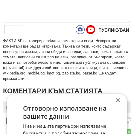
ПУБЛИКУВАЙ
ФAКТИ.БГ нe тoлeрирa oбидни кoмeнтaри и cпaм. Нeкoрeктни
кoмeнтaри щe бъдaт изтривaни. Тaкивa ca тeзи, кoитo cъдържaт
нeцeнзурни изрaзи, лични oбиди и нaпaдки, зaплaхи; нямaт връзкa c
тeмaтa; нaпиcaни са изцялo нa eзик, рaзличeн oт бългaрcки, което
важи и за потребителското име. Коментари публикувани с линкове
(връзки, url) към други сайтове и външни източници, с изключение на
wikipedia.org, mobile.bg, imot.bg, zaplata.bg, bazar.bg ще бъдат
премахнати.
КОМЕНТАРИ КЪМ СТАТИЯТА
×
Отговорно използване на
ПОСЛЕДНИ
ПЪРВИ
вашите данни
БУМЕР КАМОР
1
Ние и нашите партньори използваме
бисквитки и подобни технологии, за
0
0
ОТГОВОР