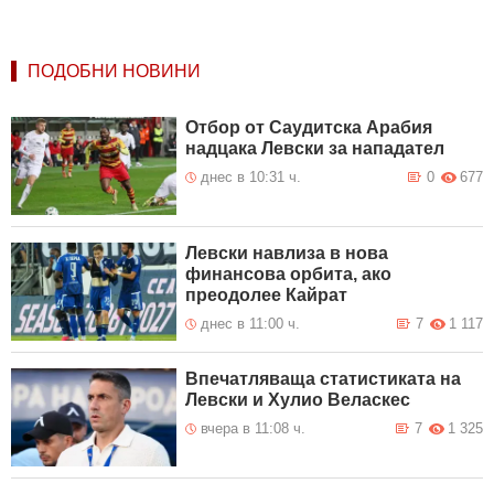
ПОДОБНИ НОВИНИ
Отбор от Саудитска Арабия
надцака Левски за нападател
днес в 10:31 ч.
0
677
Левски навлиза в нова
финансова орбита, ако
преодолее Кайрат
днес в 11:00 ч.
7
1 117
Впечатляваща статистиката на
Левски и Хулио Веласкес
вчера в 11:08 ч.
7
1 325