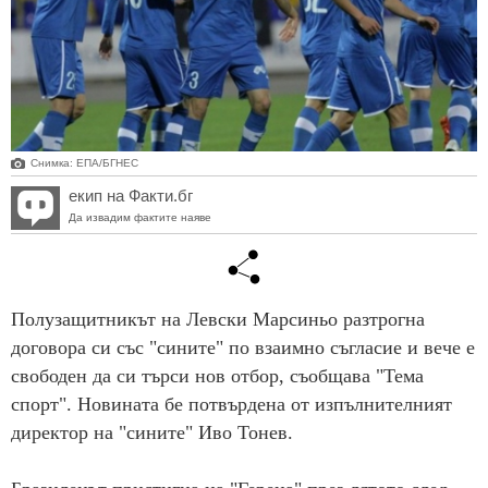
Снимка: ЕПА/БГНЕС
екип на Факти.бг
Да извадим фактите наяве
Полузащитникът на Левски Марсиньо разтрогна
договора си със "сините" по взаимно съгласие и вече е
свободен да си търси нов отбор, съобщава "Тема
спорт". Новината бе потвърдена от изпълнителният
директор на "сините" Иво Тонев.