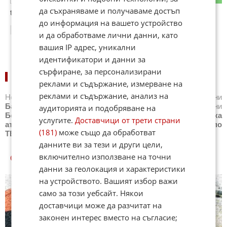
да съхраняваме и получаваме достъп
toia beshe mnogo zle
до информация на вашето устройство
17:32
13.01.2013
и да обработваме лични данни, като
вашия IP адрес, уникални
идентификатори и данни за
сърфиране, за персонализирани
НОВИНИ ПО СПОРТОВЕ:
реклами и съдържание, измерване на
реклами и съдържание, анализ на
Новини
Бг футбол
,
Новини
Световен футбол
,
Новини
Баскетбол
,
Новини
Волейбол
,
Новини
Тенис
,
Новини
аудиторията и подобряване на
Бойни спортове
,
Новини
Други спортове
,
Новини
Лека
услугите.
Доставчици от трети страни
атлетика
,
Новини
Моторни спортове
,
Новини
Спортът по
(181)
може също да обработват
ТВ
,
Новини
Зимни спортове
данните ви за тези и други цели,
включително използване на точни
СПОРТ КУИЗОВЕ
данни за геолокация и характеристики
на устройството. Вашият избор важи
само за този уебсайт. Някои
доставчици може да разчитат на
законен интерес вместо на съгласие;