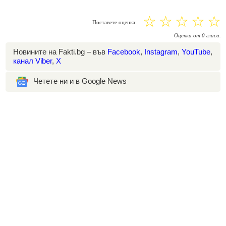
☆
☆
☆
☆
☆
Поставете оценка:
Оценка
от
0
гласа.
Новините на Fakti.bg – във
Facebook
,
Instagram
,
YouTube
,
канал Viber
,
X
Четете ни и в Google News