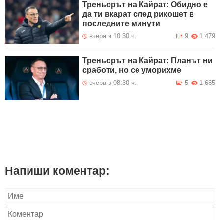
Треньорът на Кайрат: Обидно е
да ти вкарат след рикошет в
последните минути
вчера в 10:30 ч.
9
1 479
Треньорът на Кайрат: Планът ни
сработи, но се уморихме
вчера в 08:30 ч.
5
1 685
Напиши коментар: