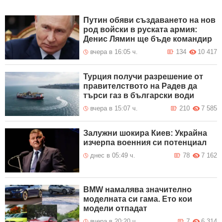
Путин обяви създаването на нов
род войски в руската армия:
Денис Лямин ще бъде командир
вчера в 16:05 ч.
134
10 417
Турция получи разрешение от
правителството на Радев да
търси газ в български води
вчера в 15:07 ч.
210
7 585
Залужни шокира Киев: Украйна
изчерпа военния си потенциал
днес в 05:49 ч.
78
7 162
BMW намалява значително
моделната си гама. Ето кои
модели отпадат
вчера в 20:20 ч.
7
6 314