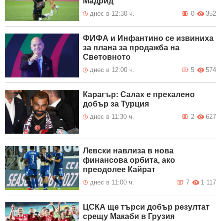
Мадрид
днес в 12:30 ч.
0
352
ФИФА и Инфантино се извиниха
за плана за продажба на
Световното
днес в 12:00 ч.
5
574
Карагър: Салах е прекалено
добър за Турция
днес в 11:30 ч.
2
627
Левски навлиза в нова
финансова орбита, ако
преодолее Кайрат
днес в 11:00 ч.
7
1 117
ЦСКА ще търси добър резултат
срещу Макаби в Грузия