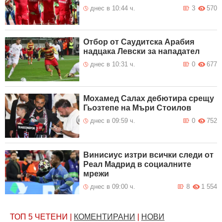
днес в 10:44 ч.
3
570
Отбор от Саудитска Арабия
надцака Левски за нападател
днес в 10:31 ч.
0
677
Мохамед Салах дебютира срещу
Гьозтепе на Мъри Стоилов
днес в 09:59 ч.
0
752
Винисиус изтри всички следи от
Реал Мадрид в социалните
мрежи
днес в 09:00 ч.
8
1 554
ТОП 5
ЧЕТЕНИ
|
КОМЕНТИРАНИ
|
НОВИ