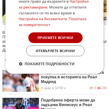
имате право да възразите в
Настройки
за рекламиране
. Можете да оттеглите
съгласието си по всяко време в
Настройки на бисквитките
.
Политика
за поверителност
В секция Спорт ще намерите тематична Куиз рубрика.
Периодично се публикува специализиран куиз с въпроси на
ПРИЕМЕТЕ ВСИЧКИ
различна спортна тематика. След края на всеки тест може да
видите резултат с верните отговори, които сте натрупали.
Другите куизове може да намерите тук. Успех !
ОТХВЪРЛЕТЕ ВСИЧКИ
ОЩЕ
НОВИНИ ОТ СПОРТ
ПОКАЖЕТЕ ПОДРОБНОСТИ
Ян Диоманде става най-скъпата
покупка в историята на Реал
Мадрид
днес в 12:59 ч.
0
218
Подобрена оферта може да
задържи Винисиус в Реал