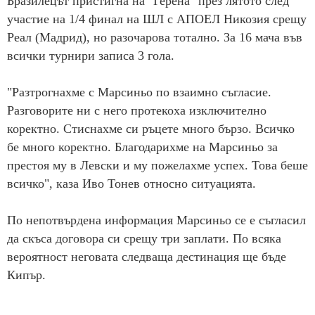
Бразилецът пристигна на "Герена" през лятото след
участие на 1/4 финал на ШЛ с АПОЕЛ Никозия срещу
Реал (Мадрид), но разочарова тотално. За 16 мача във
всички турнири записа 3 гола.
"Разтрогнахме с Марсиньо по взаимно съгласие.
Разговорите ни с него протекоха изключително
коректно. Стиснахме си ръцете много бързо. Всичко
бе много коректно. Благодарихме на Марсиньо за
престоя му в Левски и му пожелахме успех. Това беше
всичко", каза Иво Тонев относно ситуацията.
По непотвърдена информация Марсиньо се е съгласил
да скъса договора си срещу три заплати. По всяка
вероятност неговата следваща дестинация ще бъде
Кипър.