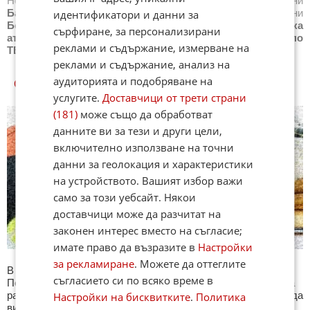
Новини
Бг футбол
,
Новини
Световен футбол
,
Новини
Баскетбол
,
Новини
Волейбол
,
Новини
Тенис
,
Новини
идентификатори и данни за
Бойни спортове
,
Новини
Други спортове
,
Новини
Лека
сърфиране, за персонализирани
атлетика
,
Новини
Моторни спортове
,
Новини
Спортът по
реклами и съдържание, измерване на
ТВ
,
Новини
Зимни спортове
реклами и съдържание, анализ на
аудиторията и подобряване на
СПОРТ КУИЗОВЕ
услугите.
Доставчици от трети страни
(181)
може също да обработват
данните ви за тези и други цели,
включително използване на точни
данни за геолокация и характеристики
на устройството. Вашият избор важи
само за този уебсайт. Някои
доставчици може да разчитат на
законен интерес вместо на съгласие;
имате право да възразите в
Настройки
за рекламиране
. Можете да оттеглите
В секция Спорт ще намерите тематична Куиз рубрика.
съгласието си по всяко време в
Периодично се публикува специализиран куиз с въпроси на
различна спортна тематика. След края на всеки тест може да
Настройки на бисквитките
.
Политика
видите резултат с верните отговори, които сте натрупали.