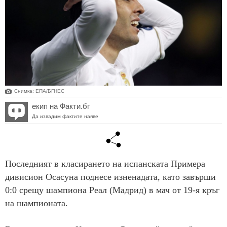
Снимка: ЕПА/БГНЕС
екип на Факти.бг
Да извадим фактите наяве
Последният в класирането на испанската Примера
дивисион Осасуна поднесе изненадата, като завърши
0:0 срещу шампиона Реал (Мадрид) в мач от 19-я кръг
на шампионата.