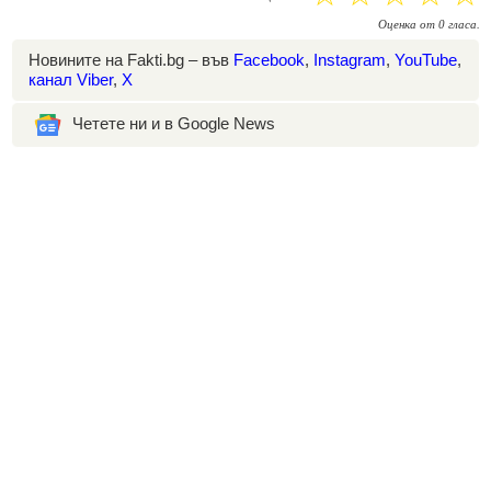
Оценка
от
0
гласа.
Новините на Fakti.bg – във
Facebook
,
Instagram
,
YouTube
,
канал Viber
,
X
Четете ни и в Google News