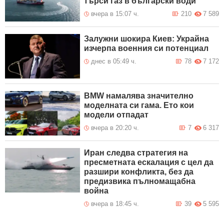
търси газ в български води
вчера в 15:07 ч.
210
7 589
Залужни шокира Киев: Украйна
изчерпа военния си потенциал
днес в 05:49 ч.
78
7 172
BMW намалява значително
моделната си гама. Ето кои
модели отпадат
вчера в 20:20 ч.
7
6 317
Иран следва стратегия на
пресметната ескалация с цел да
разшири конфликта, без да
предизвика пълномащабна
война
вчера в 18:45 ч.
39
5 595