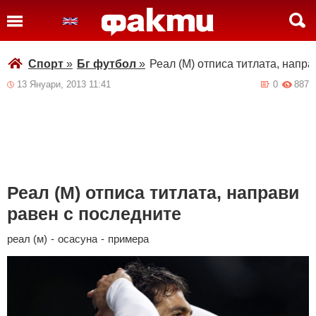
Спорт
»
Бг футбол
»
Реал (М) отписа титлата, напр
13 Януари, 2013 11:41
0
887
Реал (М) отписа титлата, направи
равен с последните
реал (м)
-
осасуна
-
примера