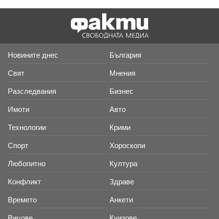
Новините днес
България
Свят
Мнения
Разследвания
Бизнес
Имоти
Авто
Технологии
Крими
Спорт
Хороскопи
Любопитно
Култура
Конфликт
Здраве
Времето
Анкети
Вицове
Куизове