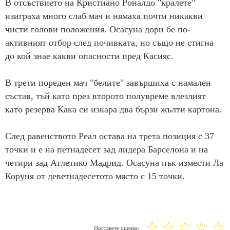
В отсъствието на Кристиано Роналдо "кралете"
изиграха много слаб мач и нямаха почти никакви
чисти голови положения. Осасуна дори бе по-
активният отбор след почивката, но също не стигна
до кой знае какви опасности пред Касияс.
В трети пореден мач "белите" завършиха с намален
състав, тъй като през второто полувреме влезлият
като резерва Кака си изкара два бързи жълти картона.
След равенството Реал остава на трета позиция с 37
точки и е на петнадесет зад лидера Барселона и на
четири зад Атлетико Мадрид. Осасуна пък измести Ла
Коруня от деветнадесетото място с 15 точки.
☆
☆
☆
☆
☆
Поставете оценка: