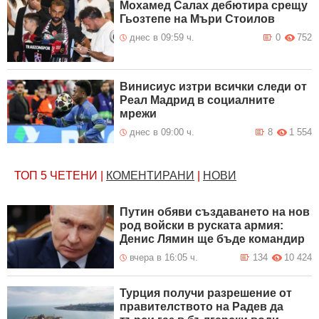
Мохамед Салах дебютира срещу
Гьозтепе на Мъри Стоилов
днес в 09:59 ч.
0
752
Винисиус изтри всички следи от
Реал Мадрид в социалните
мрежи
днес в 09:00 ч.
8
1 554
ТОП 5
ЧЕТЕНИ
|
КОМЕНТИРАНИ
|
НОВИ
Путин обяви създаването на нов
род войски в руската армия:
Денис Лямин ще бъде командир
вчера в 16:05 ч.
134
10 424
Турция получи разрешение от
правителството на Радев да