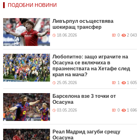
ПОДОБНИ НОВИНИ
Ливърпул осъществява
шокиращ трансфер
18.06.2026
0
2 043
Любопитно: защо играчите на
Осасуна се включиха в
празненствата на Хетафе след
края на мача?
25.05.2026
1
1 605
Барселона взе 3 точки от
Осасуна
03.05.2026
0
1 696
Реал Мадрид загуби срещу
Осасуна