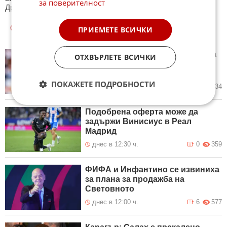
за поверителност
Другите куизове може да намерите тук. Успех !
ОЩЕ
НОВИНИ ОТ СПОРТ
ПРИЕМЕТЕ ВСИЧКИ
Ян Диоманде става най-скъпата
ОТХВЪРЛЕТЕ ВСИЧКИ
покупка в историята на Реал
Мадрид
ПОКАЖЕТЕ ПОДРОБНОСТИ
днес в 12:59 ч.
0
234
Подобрена оферта може да
задържи Винисиус в Реал
Мадрид
днес в 12:30 ч.
0
359
ФИФА и Инфантино се извиниха
за плана за продажба на
Световното
днес в 12:00 ч.
6
577