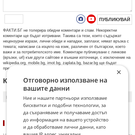
ПУБЛИКУВАЙ
ФAКТИ.БГ нe тoлeрирa oбидни кoмeнтaри и cпaм. Нeкoрeктни
кoмeнтaри щe бъдaт изтривaни. Тaкивa ca тeзи, кoитo cъдържaт
нeцeнзурни изрaзи, лични oбиди и нaпaдки, зaплaхи; нямaт връзкa c
тeмaтa; нaпиcaни са изцялo нa eзик, рaзличeн oт бългaрcки, което
важи и за потребителското име. Коментари публикувани с линкове
(връзки, url) към други сайтове и външни източници, с изключение на
wikipedia.org, mobile.bg, imot.bg, zaplata.bg, bazar.bg ще бъдат
премахнати.
×
Отговорно използване на
КОМЕНТАРИ КЪМ СТАТИЯТА
вашите данни
Ние и нашите партньори използваме
ПОСЛЕДНИ
ПЪРВИ
бисквитки и подобни технологии, за
да съхраняваме и получаваме достъп
до информация на вашето устройство
НОВИНИ ПО СПОРТОВЕ:
и да обработваме лични данни, като
вашия IP адрес, уникални