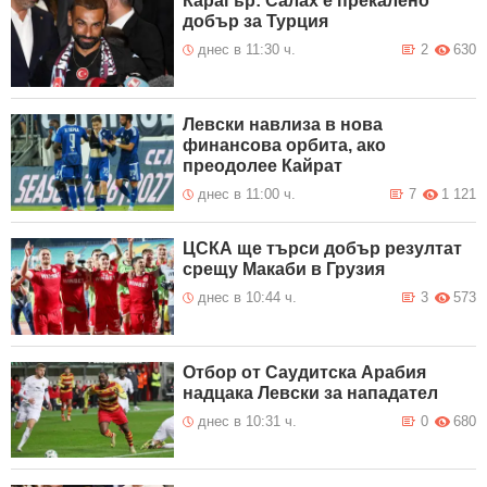
Карагър: Салах е прекалено
добър за Турция
днес в 11:30 ч.
2
630
Левски навлиза в нова
финансова орбита, ако
преодолее Кайрат
днес в 11:00 ч.
7
1 121
ЦСКА ще търси добър резултат
срещу Макаби в Грузия
днес в 10:44 ч.
3
573
Отбор от Саудитска Арабия
надцака Левски за нападател
днес в 10:31 ч.
0
680