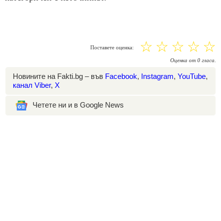
☆
☆
☆
☆
☆
Поставете оценка:
Оценка
от
0
гласа.
Новините на Fakti.bg – във
Facebook
,
Instagram
,
YouTube
,
канал Viber
,
X
Четете ни и в Google News