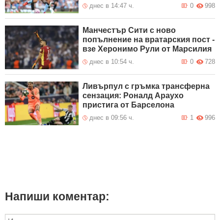
днес в 14:47 ч.
0
998
Манчестър Сити с ново
попълнение на вратарския пост -
взе Херонимо Рули от Марсилия
днес в 10:54 ч.
0
728
Ливърпул с гръмка трансферна
сензация: Роналд Араухо
пристига от Барселона
днес в 09:56 ч.
1
996
Напиши коментар: