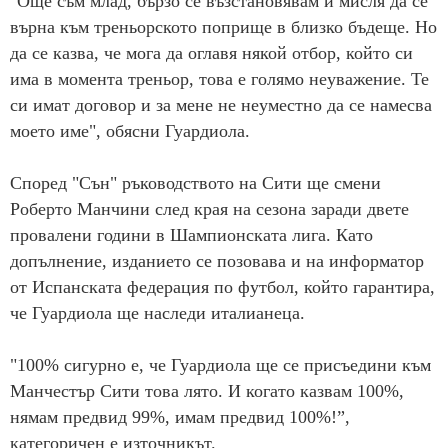
"Още съм млад, бързо се възстановявам и мисля да се
върна към треньорското поприще в близко бъдеще. Но
да се казва, че мога да оглавя някой отбор, който си
има в момента треньор, това е голямо неуважение. Те
си имат договор и за мене не неуместно да се намесва
моето име", обясни Гуардиола.
Според "Сън" ръководството на Сити ще смени
Роберто Манчини след края на сезона заради двете
провалени години в Шампионската лига. Като
допълнение, изданието се позовава и на информатор
от Испанската федерация по футбол, който гарантира,
че Гуардиола ще наследи италианеца.
"100% сигурно е, че Гуардиола ще се присъедини към
Манчестър Сити това лято. И когато казвам 100%,
нямам предвид 99%, имам предвид 100%!”,
категоричен е източникът.