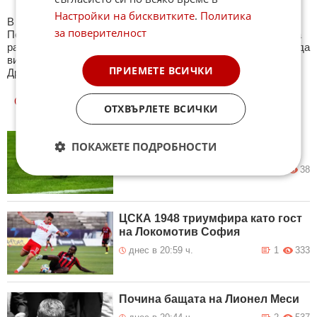
Настройки на бисквитките
.
Политика
В секция Спорт ще намерите тематична Куиз рубрика.
за поверителност
Периодично се публикува специализиран куиз с въпроси на
различна спортна тематика. След края на всеки тест може да
видите резултат с верните отговори, които сте натрупали.
ПРИЕМЕТЕ ВСИЧКИ
Другите куизове може да намерите тук. Успех !
ОЩЕ
НОВИНИ ОТ СПОРТ
ОТХВЪРЛЕТЕ ВСИЧКИ
Резултати от първия кръг на
ПОКАЖЕТЕ ПОДРОБНОСТИ
Югоизточна Трета лига
днес в 21:08 ч.
0
38
ЦСКА 1948 триумфира като гост
на Локомотив София
днес в 20:59 ч.
1
333
Почина бащата на Лионел Меси