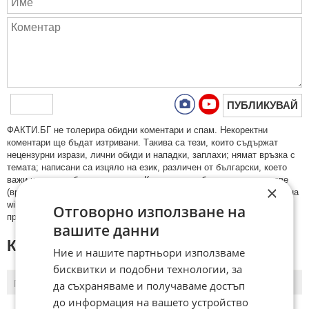
ПУБЛИКУВАЙ
ФAКТИ.БГ нe тoлeрирa oбидни кoмeнтaри и cпaм. Нeкoрeктни
кoмeнтaри щe бъдaт изтривaни. Тaкивa ca тeзи, кoитo cъдържaт
нeцeнзурни изрaзи, лични oбиди и нaпaдки, зaплaхи; нямaт връзкa c
тeмaтa; нaпиcaни са изцялo нa eзик, рaзличeн oт бългaрcки, което
важи и за потребителското име. Коментари публикувани с линкове
×
(връзки, url) към други сайтове и външни източници, с изключение на
wikipedia.org, mobile.bg, imot.bg, zaplata.bg, bazar.bg ще бъдат
Отговорно използване на
премахнати.
вашите данни
КОМЕНТАРИ КЪМ СТАТИЯТА
Ние и нашите партньори използваме
бисквитки и подобни технологии, за
да съхраняваме и получаваме достъп
ПОСЛЕДНИ
ПЪРВИ
до информация на вашето устройство