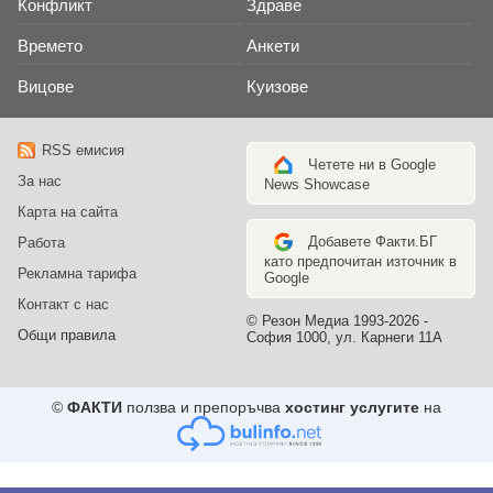
Конфликт
Здраве
Времето
Анкети
Вицове
Куизове
RSS емисия
Четете ни в Google
За нас
News Showcase
Карта на сайта
Добавете Факти.БГ
Работа
като предпочитан източник в
Рекламна тарифа
Google
Контакт с нас
© Резон Медиа 1993-2026 -
Общи правила
София 1000, ул. Карнеги 11А
©
ФАКТИ
ползва и препоръчва
хостинг услугите
на