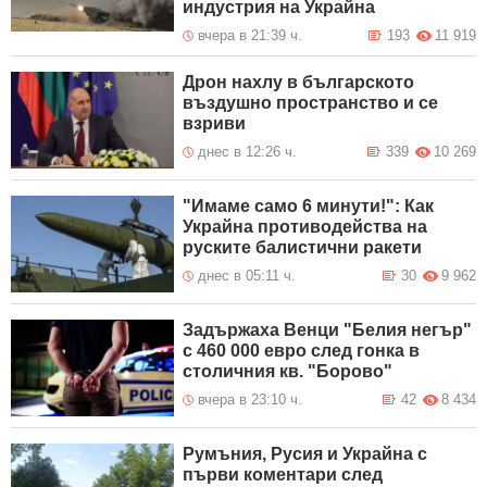
индустрия на Украйна
вчера в 21:39 ч.
193
11 919
Дрон нахлу в българското
въздушно пространство и се
взриви
днес в 12:26 ч.
339
10 269
"Имаме само 6 минути!": Как
Украйна противодейства на
руските балистични ракети
днес в 05:11 ч.
30
9 962
Задържаха Венци "Белия негър"
с 460 000 евро след гонка в
столичния кв. "Борово"
вчера в 23:10 ч.
42
8 434
Румъния, Русия и Украйна с
първи коментари след