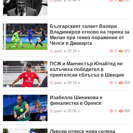
днес в 20:44 ч.
2
537
Българският талант Валери
Владимиров отново на терена за
Милан при тежко поражение от
Челси в Джакарта
днес в 20:34 ч.
2
422
ПСЖ и Манчестър Юнайтед не
излъчиха победител в
приятелски сблъсък в Швеция
днес в 20:15 ч.
0
409
Изабелла Шиникова е
финалистка в Оренсе
днес в 20:06 ч.
0
388
Левски отнесе нова солена