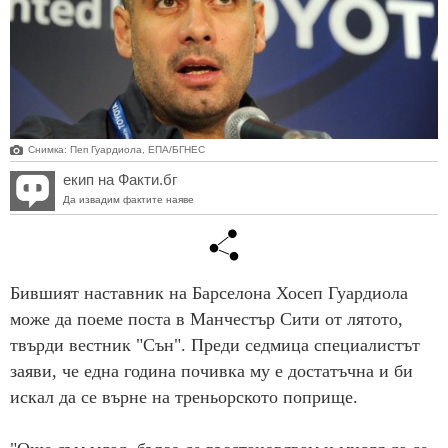
Снимка: Пеп Гуардиола, ЕПА/БГНЕС
екип на Факти.бг
Да извадим фактите наяве
Бившият наставник на Барселона Хосеп Гуардиола
може да поеме поста в Манчестър Сити от лятото,
твърди вестник "Сън". Преди седмица специалистът
заяви, че една година почивка му е достатъчна и би
искал да се върне на треньорското поприще.