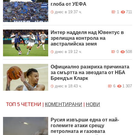
глоба от УЕФА
днес в 19:37 ч.
1
711
Интер надделя над Ювентус в
зрелищна контрола на
австралийска земя
днес в 19:12 ч.
0
508
Официално разкриха причината
за смъртта на звездата от НБА
Брендън Кларк
днес в 18:43 ч.
6
1 307
ТОП 5
ЧЕТЕНИ
|
КОМЕНТИРАНИ
|
НОВИ
Русия извърши една от най-
големите атаки срещу
петролната и газовата