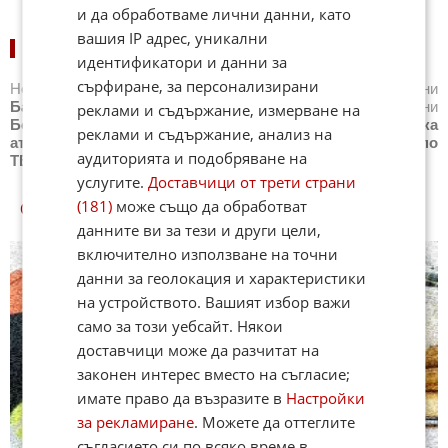
и да обработваме лични данни, като
вашия IP адрес, уникални
НОВИНИ ПО СПОРТОВЕ:
идентификатори и данни за
сърфиране, за персонализирани
Новини
Бг футбол
,
Новини
Световен футбол
,
Новини
Баскетбол
,
Новини
Волейбол
,
Новини
Тенис
,
Новини
реклами и съдържание, измерване на
Бойни спортове
,
Новини
Други спортове
,
Новини
Лека
реклами и съдържание, анализ на
атлетика
,
Новини
Моторни спортове
,
Новини
Спортът по
аудиторията и подобряване на
ТВ
,
Новини
Зимни спортове
услугите.
Доставчици от трети страни
(181)
може също да обработват
СПОРТ КУИЗОВЕ
данните ви за тези и други цели,
включително използване на точни
данни за геолокация и характеристики
на устройството. Вашият избор важи
само за този уебсайт. Някои
доставчици може да разчитат на
законен интерес вместо на съгласие;
имате право да възразите в
Настройки
за рекламиране
. Можете да оттеглите
съгласието си по всяко време в