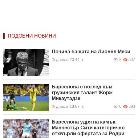
ПОДОБНИ НОВИНИ
Почина бащата на Лионел Меси
днес в 20:44 ч.
2
537
Барселона с поглед към
грузинския талант Жорж
Микаутадзе
днес в 18:07 ч.
0
593
Барселона удря на камък:
Манчестър Сити категорично
отхвърли офертата за Родри