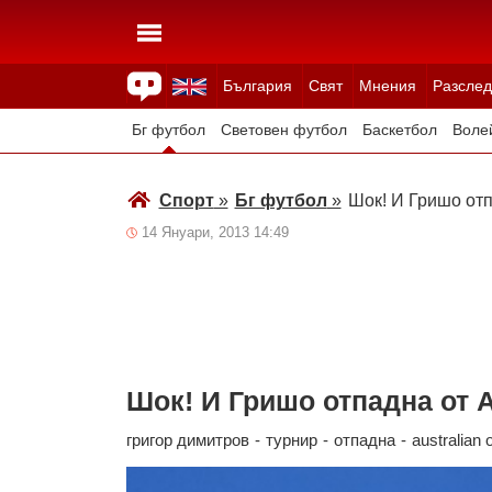
България
Свят
Мнения
Разслед
Здраве
Времето
Анкети
Вицове
Куизове
Бг футбол
Световен футбол
Баскетбол
Воле
Зимни спортове
Спорт
»
Бг футбол
»
Шок! И Гришо отп
14 Януари, 2013 14:49
Шок! И Гришо отпадна от A
григор димитров
-
турнир
-
отпадна
-
australian 