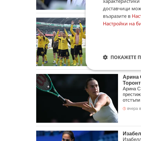
характеристики 
доставчици може
възразите в
Нас
Боруси
Настройки на б
"Емире
Борусия
домакин
"Emirate
вчера в
ПОКАЖЕТЕ 
Арина 
Торонт
Арина С
престиж
отстъпи 
вчера в
Изабел
Изабелл