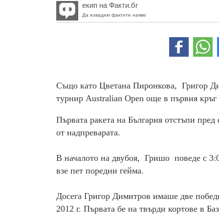
екип на Факти.бг
Да извадим фактите наяве
Също като Цветана Пиронкова, Григор Ди
турнир Australian Open още в първия кръг
Първата ракета на България отстъпи пред 
от надпреварата.
В началото на двубоя, Гришо поведе с 3:0
взе пет поредни гейма.
Досега Григор Димитров имаше две победи 
2012 г. Първата бе на твърди кортове в Баз