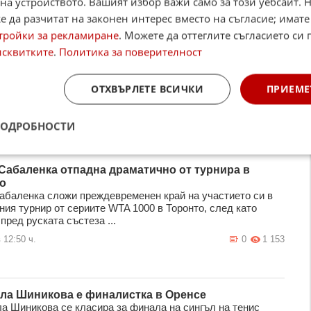
на устройството. Вашият избор важи само за този уебсайт. 
 да разчитат на законен интерес вместо на съгласие; имате
тройки за рекламиране
. Можете да оттеглите съгласието си 
я Дортмунд шокира Арсенал с триумф на
исквитките
.
Политика за поверителност
йтс"
 Дортмунд поднесе истинска изненада, като надделя над
ите от Арсенал с 3:2 и вдигна трофея от престижния
ОТХВЪРЛЕТЕ ВСИЧКИ
ПРИЕМЕ
s Cup 2026". Традици ...
 18:37 ч.
0
1 034
ПОДРОБНОСТИ
Сабаленка отпадна драматично от турнира в
о
абаленка сложи преждевременен край на участието си в
ния турнир от сериите WTA 1000 в Торонто, след като
пред руската състеза ...
 12:50 ч.
0
1 153
ла Шиникова е финалистка в Оренсе
а Шиникова се класира за финала на сингъл на тенис