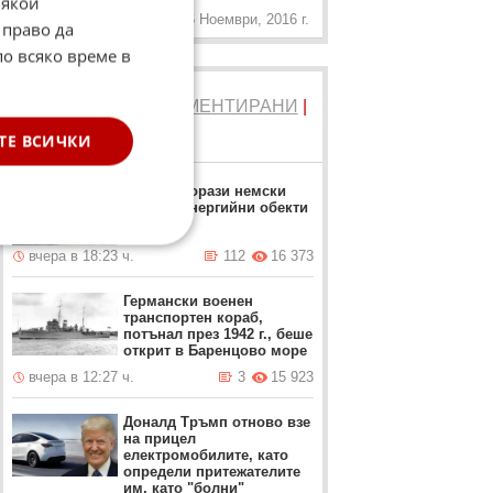
Някои
6 Ноември, 2016 г.
 право да
по всяко време в
ТОП 5
ЧЕТЕНИ
|
КОМЕНТИРАНИ
|
НОВИ
ТЕ ВСИЧКИ
Москва порази немски
завод и енергийни обекти
вчера в 18:23 ч.
112
16 373
Германски военен
транспортен кораб,
потънал през 1942 г., беше
открит в Баренцово море
вчера в 12:27 ч.
3
15 923
Доналд Тръмп отново взе
на прицел
електромобилите, като
определи притежателите
им, като "болни"