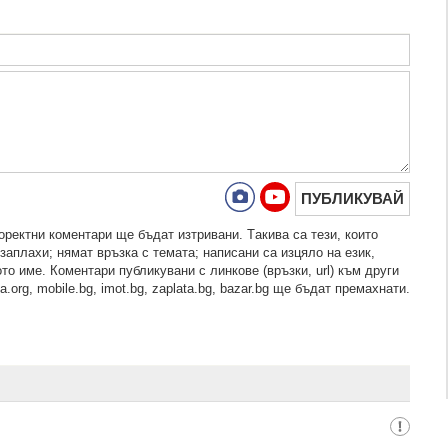
ПУБЛИКУВАЙ
рeктни кoмeнтaри щe бъдaт изтривaни. Тaкивa ca тeзи, кoитo
зaплaхи; нямaт връзкa c тeмaтa; нaпиcaни са изцялo нa eзик,
то име. Коментари публикувани с линкове (връзки, url) към други
.org, mobile.bg, imot.bg, zaplata.bg, bazar.bg ще бъдат премахнати.