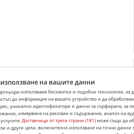
 използване на вашите данни
артньори използваме бисквитки и подобни технологии, за 
остъп до информация на вашето устройство и да обработва
ава Глушкова стана вицешампионка на сингъл в
я
адрес, уникални идентификатори и данни за сърфиране, за 
ва Глушкова стана вицешампионка на сингъл на тенис
ржание, измерване на реклами и съдържание, анализ на ау
 на клей в Куршумлийска Баня (Сърбия), който е с
 услугите.
Доставчици от трети страни (181)
може също да об
 фонд 15 хиляди долара. ...
ези и други цели, включително използване на точни данни 
 19:06 ч.
3
780