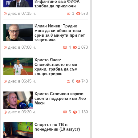
Инфантино във ФИФА
трябва да приключи
днес в 07:15 ч.
1
578
Илиан Илиев: Трудно
мога да си обясня този
срив за 8 минути при пет
защитника
днес в 07:00 ч.
4
1 073
Христо Янев:
Спокойствието не ме
храни, трябва да съм
концентриран
днес в 06:45 ч.
8
743
Христо Стоичков изрази
своята подкрепа към Лео
Меси
днес в 06:30 ч.
5
1 139
Спортът по ТВ в
понеделник (10 август)