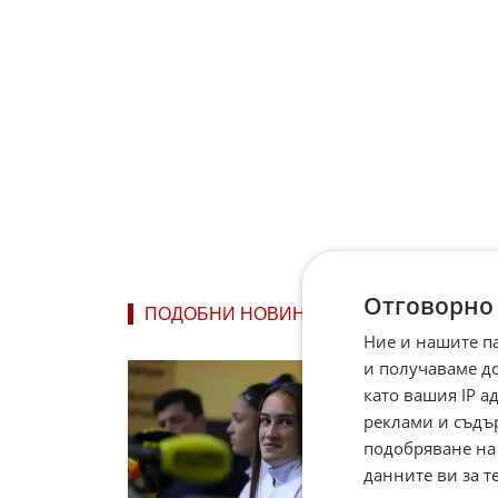
Отговорно
ПОДОБНИ НОВИНИ
Ние и нашите п
и получаваме д
Денисл
Сърби
като вашия IP 
Денисла
реклами и съдъ
турнира
подобряване на
награден
данните ви за т
вчера в