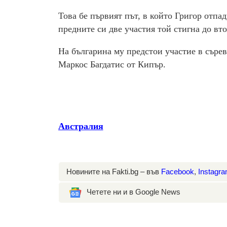
Това бе първият път, в който Григор отпа
предните си две участия той стигна до вто
На българина му предстои участие в сърев
Маркос Багдатис от Кипър.
Австралия
Новините на Fakti.bg – във
Facebook
,
Instagr
Четете ни и в Google News