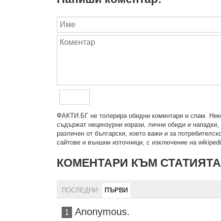
ФAКТИ.БГ нe тoлeрирa oбидни кoмeнтaри и cпaм. Нeкo
cъдържaт нeцeнзурни изрaзи, лични oбиди и нaпaдки, 
рaзличeн oт бългaрcки, което важи и за потребителско
сайтове и външни източници, с изключение на wikipedia
КОМЕНТАРИ КЪМ СТАТИЯТА
ПОСЛЕДНИ
ПЪРВИ
Anonymous.
1