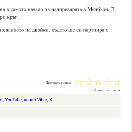
дна в самото начало на надпреварата в Мелбърн. В
ри кръг.
нованието на двойки, където ще си партнира с
☆
☆
☆
☆
☆
Поставете оценка:
Оценка
от
0
гласа.
am
,
YouTube
,
канал Viber
,
X