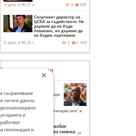
днес в 06:17 ч.
0
810
Спортният директор на
ЦСКА за съдийството: Не
държим да ни бъде
помагано, но държим да
не бъдем ощетявани
днес в 06:15 ч.
1
1 410
ЛОВЦИ НА БИСЕРИ
×
Иън Райт
да съхраняваме
Легендата на Арсенал не скри
ме лични данни,
пристрастията си преди
предстоящото дерби на
персонализирани
Северен Лондон между "артилеристите" и
диторията и
Тотнъм.
работват
“
Искам Арсенал да разбие
„
за геолокация и
Тотнъм, тотално да ги смачка.