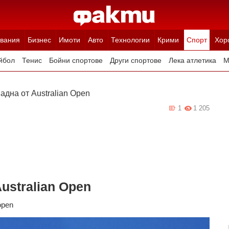
вания
Бизнес
Имоти
Авто
Технологии
Крими
Спорт
Хор
йбол
Тенис
Бойни спортове
Други спортове
Лека атлетика
М
адна от Australian Open
1
1 205
ustralian Open
open