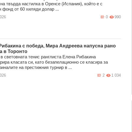
на твърда настилка в Оренсе (Испания), който е с
 фонд от 60 хиляди долар ...
2026
0
990
Рибакина с победа, Мира Андреева напусна рано
а в Торонто
 в световната тенис ранглиста Елена Рибакина
рира класата си, като безапелационно се класира за
иналите на престижния турнир в ...
2026
2
1 034