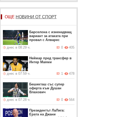
ОЩЕ
НОВИНИ ОТ СПОРТ
Барселона с изненадващ
вариант за атаката при
провал с Алварес
днес в 08:29 ч.
0
405
Неймар пред трансфер в
Интер Маями
днес в 07:59 ч.
1
478
Бешикташ със супер
оферта към Душан
Влахович
днес в 07:28 ч.
0
564
Президентът ЛаЛига:
Ерата на Джани