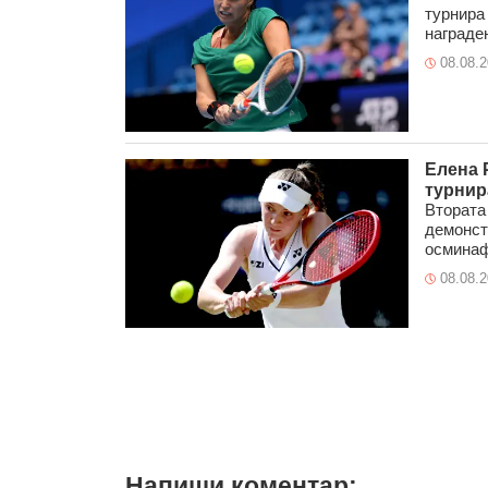
турнира 
награден
08.08.
Елена 
турнир
Втората
демонст
осминаф
08.08.
Напиши коментар: