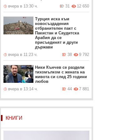
вчера в 13:30 ч.
31
12 650
Турция иска към
новосъздадения
отбранителен пакт с
Пакистан и Саудитска
Арабия да се
присъединят и други
държави
вчера в 11:23 ч.
38
9 792
Ники Кънчев се раздели
тихомълком с жената на
живота си след 25 години
любов
вчера в 13:14 ч.
44
7 881
КНИГИ