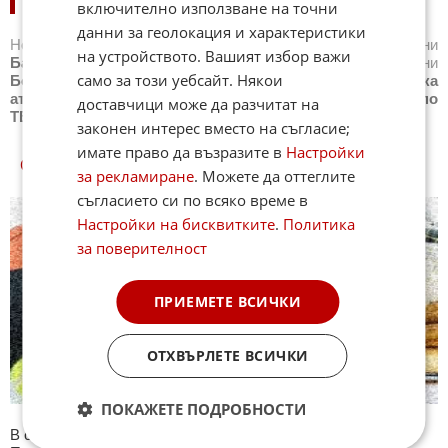
НОВИНИ ПО СПОРТОВЕ:
включително използване на точни
данни за геолокация и характеристики
Новини
Бг футбол
,
Новини
Световен футбол
,
Новини
на устройството. Вашият избор важи
Баскетбол
,
Новини
Волейбол
,
Новини
Тенис
,
Новини
само за този уебсайт. Някои
Бойни спортове
,
Новини
Други спортове
,
Новини
Лека
атлетика
,
Новини
Моторни спортове
,
Новини
Спортът по
доставчици може да разчитат на
ТВ
,
Новини
Зимни спортове
законен интерес вместо на съгласие;
имате право да възразите в
Настройки
СПОРТ КУИЗОВЕ
за рекламиране
. Можете да оттеглите
съгласието си по всяко време в
Настройки на бисквитките
.
Политика
за поверителност
ПРИЕМЕТЕ ВСИЧКИ
ОТХВЪРЛЕТЕ ВСИЧКИ
ПОКАЖЕТЕ ПОДРОБНОСТИ
В секция Спорт ще намерите тематична Куиз рубрика.