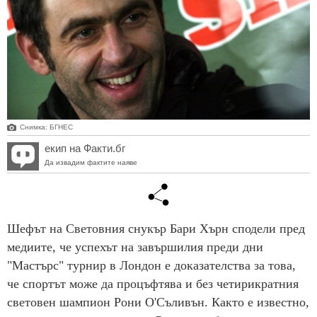
Снимка: БГНЕС
екип на Факти.бг
Да извадим фактите наяве
Шефът на Световния снукър Бари Хърн сподели пред
медиите, че успехът на завършилия преди дни
"Мастърс" турнир в Лондон е доказателства за това,
че спортът може да процъфтява и без четирикратния
световен шампион Рони О'Съливън. Както е известно,