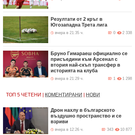
Резултати от 2 кръг в
Югозападна Трета лига
вчера в 21:35 ч.
0
2 338
Бруно Гимараеш официално се
присъедини към Арсенал с
втория най-скъп трансфер в
историята на клуба
вчера в 21:29 ч.
1
1 298
ТОП 5
ЧЕТЕНИ
|
КОМЕНТИРАНИ
|
НОВИ
Дрон нахлу в българското
въздушно пространство и се
взриви
вчера в 12:26 ч.
343
10 877