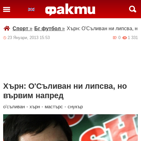
Спорт
»
Бг футбол
»
Хърн: О'Съливан ни липсва, н
23 Януари, 2013 15:53
0
1 331
Хърн: О'Съливан ни липсва, но
вървим напред
о'съливан
-
хърн
-
мастърс
-
снукър