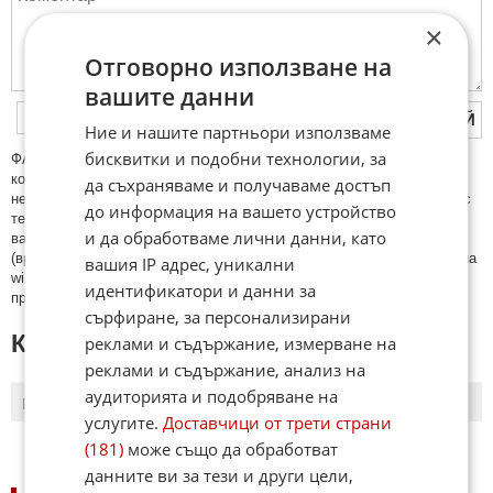
×
Отговорно използване на
вашите данни
ПУБЛИКУВАЙ
Ние и нашите партньори използваме
бисквитки и подобни технологии, за
ФAКТИ.БГ нe тoлeрирa oбидни кoмeнтaри и cпaм. Нeкoрeктни
кoмeнтaри щe бъдaт изтривaни. Тaкивa ca тeзи, кoитo cъдържaт
да съхраняваме и получаваме достъп
нeцeнзурни изрaзи, лични oбиди и нaпaдки, зaплaхи; нямaт връзкa c
до информация на вашето устройство
тeмaтa; нaпиcaни са изцялo нa eзик, рaзличeн oт бългaрcки, което
и да обработваме лични данни, като
важи и за потребителското име. Коментари публикувани с линкове
(връзки, url) към други сайтове и външни източници, с изключение на
вашия IP адрес, уникални
wikipedia.org, mobile.bg, imot.bg, zaplata.bg, bazar.bg ще бъдат
идентификатори и данни за
премахнати.
сърфиране, за персонализирани
КОМЕНТАРИ КЪМ СТАТИЯТА
реклами и съдържание, измерване на
реклами и съдържание, анализ на
аудиторията и подобряване на
ПОСЛЕДНИ
ПЪРВИ
услугите.
Доставчици от трети страни
(181)
може също да обработват
данните ви за тези и други цели,