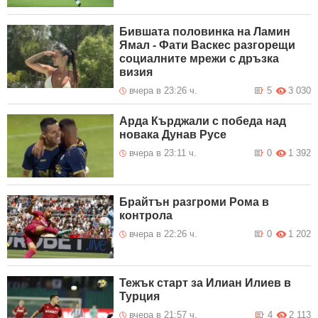
Бившата половинка на Ламин
Ямал - Фати Васкес разгорещи
социалните мрежи с дръзка
визия
вчера в 23:26 ч.
5
3 030
Арда Кърджали с победа над
новака Дунав Русе
вчера в 23:11 ч.
0
1 392
Брайтън разгроми Рома в
контрола
вчера в 22:26 ч.
0
1 202
Тежък старт за Илиан Илиев в
Турция
вчера в 21:57 ч.
4
2 113