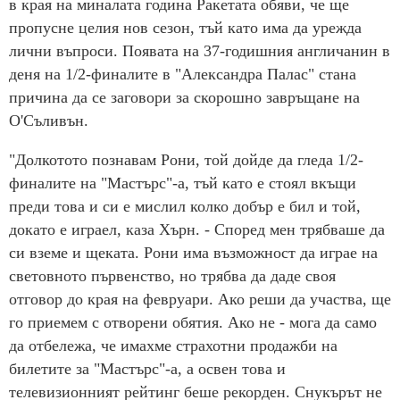
в края на миналата година Ракетата обяви, че ще
пропусне целия нов сезон, тъй като има да урежда
лични въпроси. Появата на 37-годишния англичанин в
деня на 1/2-финалите в "Александра Палас" стана
причина да се заговори за скорошно завръщане на
О'Съливън.
"Долкотото познавам Рони, той дойде да гледа 1/2-
финалите на "Мастърс"-а, тъй като е стоял вкъщи
преди това и си е мислил колко добър е бил и той,
докато е играел, каза Хърн. - Според мен трябваше да
си вземе и щеката. Рони има възможност да играе на
световното първенство, но трябва да даде своя
отговор до края на февруари. Ако реши да участва, ще
го приемем с отворени обятия. Ако не - мога да само
да отбележа, че имахме страхотни продажби на
билетите за "Мастърс"-а, а освен това и
телевизионният рейтинг беше рекорден. Снукърът не