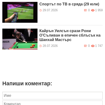
Спортът по ТВ в сряда (29 юли)
29.07.2026
0
1 959
Кайрън Уилсън срази Рони
О’Съливан в епичен сблъсък на
Шанхай Мастърс
28.07.2026
0
1 747
Напиши коментар: