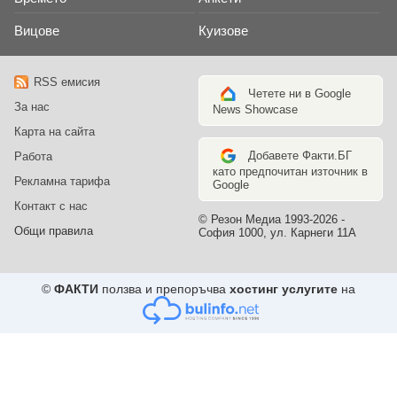
Вицове
Куизове
RSS емисия
Четете ни в Google
За нас
News Showcase
Карта на сайта
Добавете Факти.БГ
Работа
като предпочитан източник в
Рекламна тарифа
Google
Контакт с нас
© Резон Медиа 1993-2026 -
Общи правила
София 1000, ул. Карнеги 11А
©
ФАКТИ
ползва и препоръчва
хостинг услугите
на