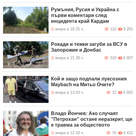
Румъния, Русия и Украйна с
първи коментари след
инцидента край Кардам
вчера в 18:25 ч.
110
9 281
Рокади и тежки загуби за ВСУ в
Запорожие и Донбас
вчера в 21:38 ч.
318
6 807
Кой и защо подпали луксозния
Maybach на Митьо Очите?
вчера в 13:43 ч.
32
5 892
Владо Йончев: Ако случаят
"Петрохан" остане неразкрит, ще
е травма за обществото
вчера в 12:18 ч.
76
4 431