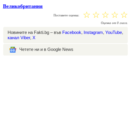
Великобритания
☆
☆
☆
☆
☆
Поставете оценка:
Оценка
от
0
гласа.
Новините на Fakti.bg – във
Facebook
,
Instagram
,
YouTube
,
канал Viber
,
X
Четете ни и в Google News