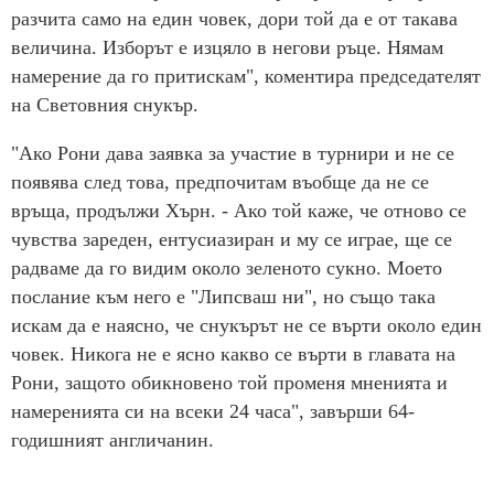
разчита само на един човек, дори той да е от такава
величина. Изборът е изцяло в негови ръце. Нямам
намерение да го притискам", коментира председателят
на Световния снукър.
"Ако Рони дава заявка за участие в турнири и не се
появява след това, предпочитам въобще да не се
връща, продължи Хърн. - Ако той каже, че отново се
чувства зареден, ентусиазиран и му се играе, ще се
радваме да го видим около зеленото сукно. Моето
послание към него е "Липсваш ни", но също така
искам да е наясно, че снукърът не се върти около един
човек. Никога не е ясно какво се върти в главата на
Рони, защото обикновено той променя мненията и
намеренията си на всеки 24 часа", завърши 64-
годишният англичанин.