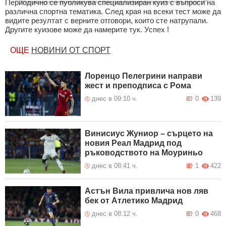
Периодично се публикува специализиран куиз с въпроси на
различна спортна тематика. След края на всеки тест може да
видите резултат с верните отговори, които сте натрупали.
Другите куизове може да намерите тук. Успех !
ОЩЕ
НОВИНИ ОТ СПОРТ
Лоренцо Пелегрини направи
жест и преподписа с Рома
днес в 09:10 ч.
0
139
Винисиус Жуниор – сърцето на
новия Реал Мадрид под
ръководството на Моуриньо
днес в 08:41 ч.
1
422
Астън Вила привлича нов ляв
бек от Атлетико Мадрид
днес в 08:12 ч.
0
468