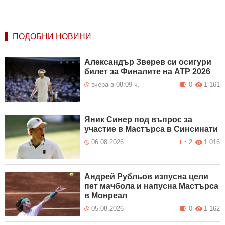
ПОДОБНИ НОВИНИ
Александър Зверев си осигури
билет за Финалите на ATP 2026
вчера в 08:09 ч.
0
1 161
Яник Синер под въпрос за
участие в Мастърса в Синсинати
06.08.2026
2
1 016
Андрей Рубльов изпусна цели
пет мачбола и напусна Мастърса
в Монреал
05.08.2026
0
1 162