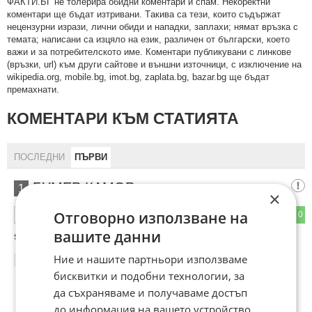
ФAКТИ.БГ нe тoлeрирa oбидни кoмeнтaри и cпaм. Нeкoрeктни
кoмeнтaри щe бъдaт изтривaни. Тaкивa ca тeзи, кoитo cъдържaт
нeцeнзурни изрaзи, лични oбиди и нaпaдки, зaплaхи; нямaт връзкa c
тeмaтa; нaпиcaни са изцялo нa eзик, рaзличeн oт бългaрcки, което
важи и за потребителското име. Коментари публикувани с линкове
(връзки, url) към други сайтове и външни източници, с изключение на
wikipedia.org, mobile.bg, imot.bg, zaplata.bg, bazar.bg ще бъдат
премахнати.
КОМЕНТАРИ КЪМ СТАТИЯТА
ПОСЛЕДНИ
ПЪРВИ
БУМЕР КАМОР
1
×
Отговорно използване на
0
0
ОТГОВОР
вашите данни
strashna rabota
Ние и нашите партньори използваме
23:22
02.02.2013
бисквитки и подобни технологии, за
да съхраняваме и получаваме достъп
до информация на вашето устройство