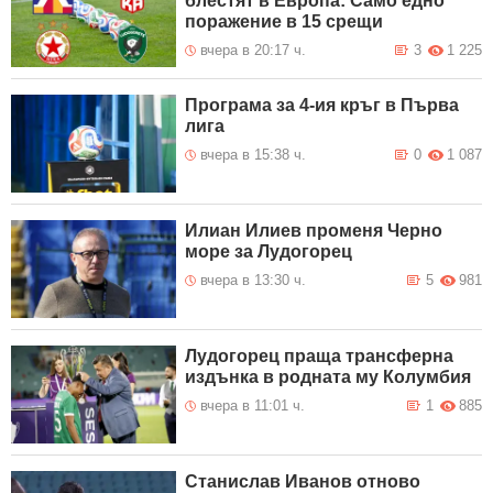
блестят в Европа: Само едно
поражение в 15 срещи
вчера в 20:17 ч.
3
1 225
Програма за 4-ия кръг в Първа
лига
вчера в 15:38 ч.
0
1 087
Илиан Илиев променя Черно
море за Лудогорец
вчера в 13:30 ч.
5
981
Лудогорец праща трансферна
издънка в родната му Колумбия
вчера в 11:01 ч.
1
885
Станислав Иванов отново