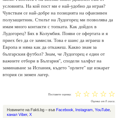
условията. На кой пост ми е най-удобно да играя?
Чувствам се най-добре на позицията на офанзивен
полузащитник. Стилът на Лудогорец ми позволява да
имам много контакти с топката. Как дойдох в
Лудогорец? Бях в Колумбия. Появи се офертата и я
приех без да се замисля. Това е шанс да играеш в
Европа и няма как да откажеш. Какво знам за
българския футбол? Знам, че Лудогорец е един от
важните отбори в България", сподели халфът на
заминаване за Испания, където "орлите" ще изкарат
втория си зимен лагер.
☆
☆
☆
☆
☆
Поставете оценка:
Оценка
от
0
гласа.
Новините на Fakti.bg – във
Facebook
,
Instagram
,
YouTube
,
канал Viber
,
X