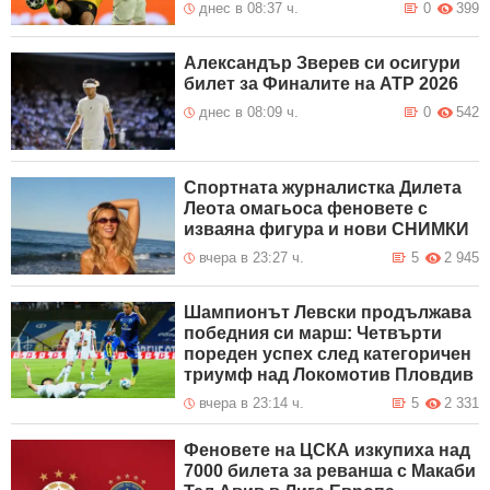
днес в 08:37 ч.
0
399
Александър Зверев си осигури
билет за Финалите на ATP 2026
днес в 08:09 ч.
0
542
Спортната журналистка Дилета
Леота омагьоса феновете с
изваяна фигура и нови СНИМКИ
вчера в 23:27 ч.
5
2 945
Шампионът Левски продължава
победния си марш: Четвърти
пореден успех след категоричен
триумф над Локомотив Пловдив
вчера в 23:14 ч.
5
2 331
Феновете на ЦСКА изкупиха над
7000 билета за реванша с Макаби