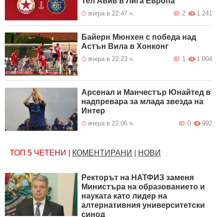
Тел Авив в Лига Европа
вчера в 22:47 ч.
2
1 241
Байерн Мюнхен с победа над
Астън Вила в Хонконг
вчера в 22:23 ч.
1
1 004
Арсенал и Манчестър Юнайтед в
надпревара за млада звезда на
Интер
вчера в 22:06 ч.
0
992
ТОП 5
ЧЕТЕНИ
|
КОМЕНТИРАНИ
|
НОВИ
Ректорът на НАТФИЗ заменя
Министъра на образованието и
науката като лидер на
алтернативния университетски
синод