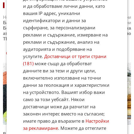
НОВИНИ ПО СПОРТОВЕ:
и да обработваме лични данни, като
вашия IP адрес, уникални
Новини
Бг футбол
,
Новини
Световен футбол
,
Новини
идентификатори и данни за
Баскетбол
,
Новини
Волейбол
,
Новини
Тенис
,
Новини
сърфиране, за персонализирани
Бойни спортове
,
Новини
Други спортове
,
Новини
Лека
атлетика
,
Новини
Моторни спортове
,
Новини
Спортът по
реклами и съдържание, измерване на
ТВ
,
Новини
Зимни спортове
реклами и съдържание, анализ на
аудиторията и подобряване на
СПОРТ КУИЗОВЕ
услугите.
Доставчици от трети страни
(181)
може също да обработват
данните ви за тези и други цели,
включително използване на точни
данни за геолокация и характеристики
на устройството. Вашият избор важи
само за този уебсайт. Някои
доставчици може да разчитат на
законен интерес вместо на съгласие;
имате право да възразите в
Настройки
за рекламиране
. Можете да оттеглите
В секция Спорт ще намерите тематична Куиз рубрика.