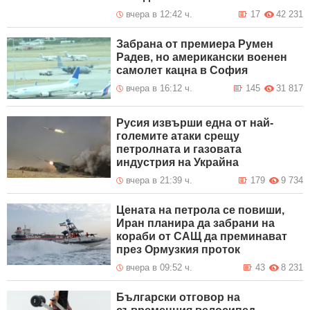
вчера в 12:42 ч.
17
42 231
Забрана от премиера Румен
Радев, но американски военен
самолет кацна в София
вчера в 16:12 ч.
145
31 817
Русия извърши една от най-
големите атаки срещу
петролната и газовата
индустрия на Украйна
вчера в 21:39 ч.
179
9 734
Цената на петрола се повиши,
Иран планира да забрани на
кораби от САЩ да преминават
през Ормузкия проток
вчера в 09:52 ч.
43
8 231
Български отговор на