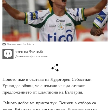
Снимка: www.ferplei.com
екип на Факти.бг
Да извадим фактите наяве
Новото име в състава на Лудогорец Себастиан
Ернандес обяви, че е нямало как да откаже
предложението от шампиона на България.
"Много добре ме приеха тук. Всички в отбора са
мили. Работата е на високо ниво. Доволен съм от