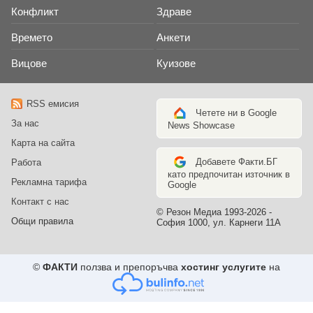
Конфликт
Здраве
Времето
Анкети
Вицове
Куизове
RSS емисия
Четете ни в Google
За нас
News Showcase
Карта на сайта
Добавете Факти.БГ
Работа
като предпочитан източник в
Рекламна тарифа
Google
Контакт с нас
© Резон Медиа 1993-2026 -
Общи правила
София 1000, ул. Карнеги 11А
©
ФАКТИ
ползва и препоръчва
хостинг услугите
на