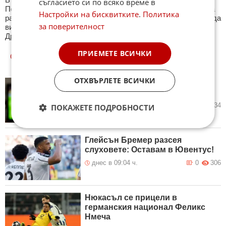
съгласието си по всяко време в
Периодично се публикува специализиран куиз с въпроси на
Настройки на бисквитките
.
Политика
различна спортна тематика. След края на всеки тест може да
за поверителност
видите резултат с верните отговори, които сте натрупали.
Другите куизове може да намерите тук. Успех !
ПРИЕМЕТЕ ВСИЧКИ
ОЩЕ
НОВИНИ ОТ СПОРТ
ОТХВЪРЛЕТЕ ВСИЧКИ
Спортът по ТВ в събота (8
август)
днес в 09:33 ч.
0
134
ПОКАЖЕТЕ ПОДРОБНОСТИ
Глейсън Бремер разсея
слуховете: Оставам в Ювентус!
днес в 09:04 ч.
0
306
Нюкасъл се прицели в
германския национал Феликс
Нмеча