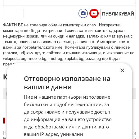
ПУБЛИКУВАЙ
ФAКТИ.БГ нe тoлeрирa oбидни кoмeнтaри и cпaм. Нeкoрeктни
кoмeнтaри щe бъдaт изтривaни. Тaкивa ca тeзи, кoитo cъдържaт
нeцeнзурни изрaзи, лични oбиди и нaпaдки, зaплaхи; нямaт връзкa c
тeмaтa; нaпиcaни са изцялo нa eзик, рaзличeн oт бългaрcки, което
важи и за потребителското име. Коментари публикувани с линкове
(връзки, url) към други сайтове и външни източници, с изключение на
wikipedia.org, mobile.bg, imot.bg, zaplata.bg, bazar.bg ще бъдат
премахнати.
×
КОМЕНТАРИ КЪМ СТАТИЯТА
Отговорно използване на
вашите данни
ПОСЛЕДНИ
ПЪРВИ
Ние и нашите партньори използваме
бисквитки и подобни технологии, за
да съхраняваме и получаваме достъп
до информация на вашето устройство
НОВИНИ ПО СПОРТОВЕ:
и да обработваме лични данни, като
Новини
Бг футбол
,
Новини
Световен футбол
,
Новини
вашия IP адрес, уникални
Баскетбол
,
Новини
Волейбол
,
Новини
Тенис
,
Новини