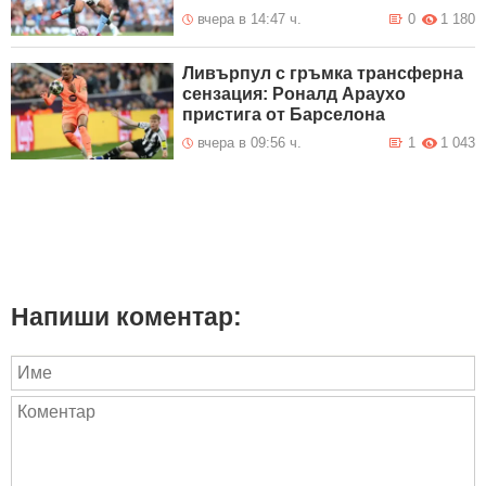
вчера в 14:47 ч.
0
1 180
Ливърпул с гръмка трансферна
сензация: Роналд Араухо
пристига от Барселона
вчера в 09:56 ч.
1
1 043
Напиши коментар: