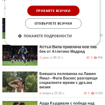
ОЩЕ
НОВИНИ ОТ СПОРТ
ПРИЕМЕТЕ ВСИЧКИ
Винисиус Жуниор – сърцето на
ОТХВЪРЛЕТЕ ВСИЧКИ
новия Реал Мадрид под
ръководството на Моуриньо
ПОКАЖЕТЕ ПОДРОБНОСТИ
днес в 08:41 ч.
1
413
Астън Вила привлича нов ляв
бек от Атлетико Мадрид
днес в 08:12 ч.
0
456
Бившата половинка на Ламин
Ямал - Фати Васкес разгорещи
социалните мрежи с дръзка
визия
вчера в 23:26 ч.
5
3 024
Арда Кърджали с победа над