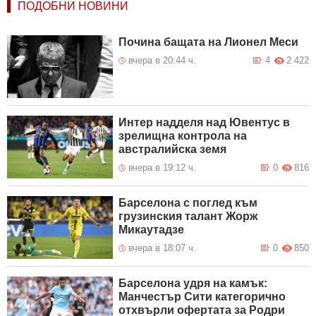
ПОДОБНИ НОВИНИ
Почина бащата на Лионел Меси
вчера в 20:44 ч.
4
2 422
Интер надделя над Ювентус в
зрелищна контрола на
австралийска земя
вчера в 19:12 ч.
0
816
Барселона с поглед към
грузинския талант Жорж
Микаутадзе
вчера в 18:07 ч.
0
850
Барселона удря на камък:
Манчестър Сити категорично
отхвърли офертата за Родри