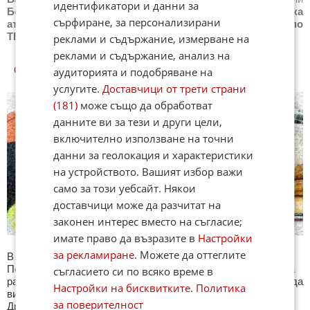
идентификатори и данни за
Бойни спортове
,
Новини
Други спортове
,
Новини
Лека
сърфиране, за персонализирани
атлетика
,
Новини
Моторни спортове
,
Новини
Спортът по
ТВ
,
Новини
Зимни спортове
реклами и съдържание, измерване на
реклами и съдържание, анализ на
СПОРТ КУИЗОВЕ
аудиторията и подобряване на
услугите.
Доставчици от трети страни
(181)
може също да обработват
данните ви за тези и други цели,
включително използване на точни
данни за геолокация и характеристики
на устройството. Вашият избор важи
само за този уебсайт. Някои
доставчици може да разчитат на
законен интерес вместо на съгласие;
имате право да възразите в
Настройки
за рекламиране
. Можете да оттеглите
В секция Спорт ще намерите тематична Куиз рубрика.
Периодично се публикува специализиран куиз с въпроси на
съгласието си по всяко време в
различна спортна тематика. След края на всеки тест може да
Настройки на бисквитките
.
Политика
видите резултат с верните отговори, които сте натрупали.
за поверителност
Другите куизове може да намерите тук. Успех !