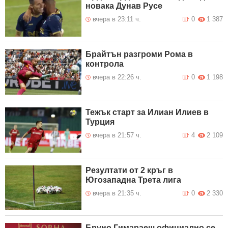
новака Дунав Русе
вчера в 23:11 ч.
0
1 387
Брайтън разгроми Рома в
контрола
вчера в 22:26 ч.
0
1 198
Тежък старт за Илиан Илиев в
Турция
вчера в 21:57 ч.
4
2 109
Резултати от 2 кръг в
Югозападна Трета лига
вчера в 21:35 ч.
0
2 330
Бруно Гимараеш официално се