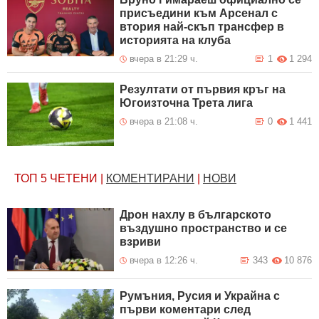
присъедини към Арсенал с
втория най-скъп трансфер в
историята на клуба
вчера в 21:29 ч.
1
1 294
Резултати от първия кръг на
Югоизточна Трета лига
вчера в 21:08 ч.
0
1 441
ТОП 5
ЧЕТЕНИ
|
КОМЕНТИРАНИ
|
НОВИ
Дрон нахлу в българското
въздушно пространство и се
взриви
вчера в 12:26 ч.
343
10 876
Румъния, Русия и Украйна с
първи коментари след