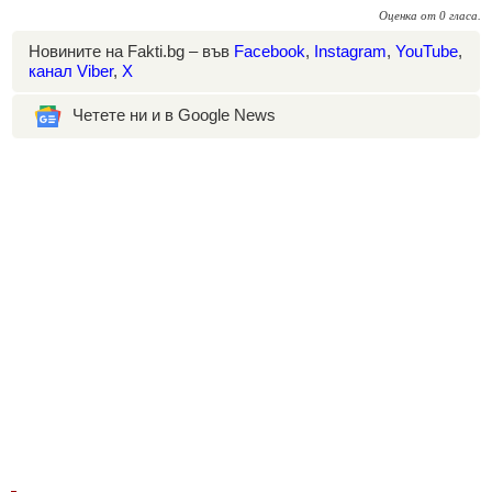
Оценка
от
0
гласа.
Новините на Fakti.bg – във
Facebook
,
Instagram
,
YouTube
,
канал Viber
,
X
Четете ни и в Google News