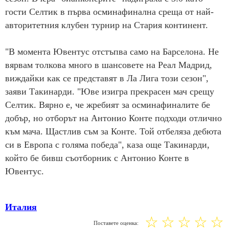
гости Селтик в първа осминафинална среща от най-
авторитетния клубен турнир на Стария континент.
"В момента Ювентус отстъпва само на Барселона. Не
вярвам толкова много в шансовете на Реал Мадрид,
виждайки как се представят в Ла Лига този сезон",
заяви Такинарди. "Юве изигра прекрасен мач срещу
Селтик. Вярно е, че жребият за осминафиналите бе
добър, но отборът на Антонио Конте подходи отлично
към мача. Щастлив съм за Конте. Той отбеляза дебюта
си в Европа с голяма победа", каза още Такинарди,
който бе бивш съотборник с Антонио Конте в
Ювентус.
Италия
☆
☆
☆
☆
☆
Поставете оценка: