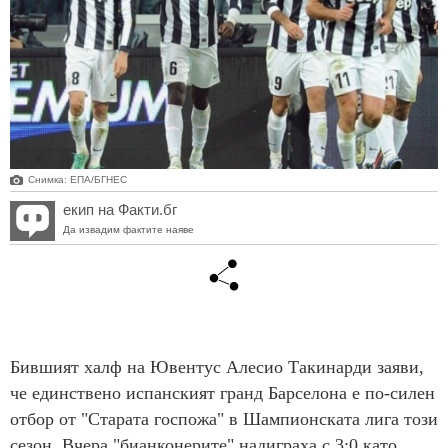
Снимка: ЕПА/БГНЕС
екип на Факти.бг
Да извадим фактите наяве
Бившият халф на Ювентус Алесио Такинарди заяви,
че единствено испанският гранд Барселона е по-силен
отбор от "Старата госпожа" в Шампионската лига този
сезон. Вчера "бианконерите" надиграха с 3:0 като