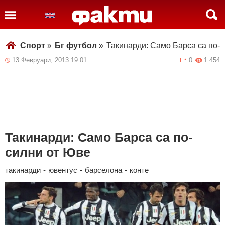
Спорт
»
Бг футбол
»
Такинарди: Само Барса са по-
13 Февруари, 2013 19:01
0
1 454
Такинарди: Само Барса са по-
силни от Юве
такинарди
-
ювентус
-
барселона
-
конте