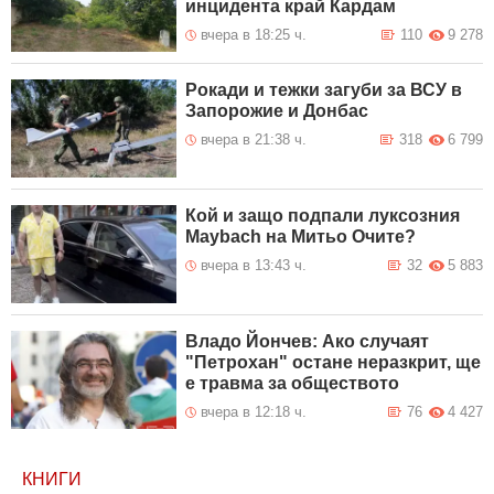
инцидента край Кардам
вчера в 18:25 ч.
110
9 278
Рокади и тежки загуби за ВСУ в
Запорожие и Донбас
вчера в 21:38 ч.
318
6 799
Кой и защо подпали луксозния
Maybach на Митьо Очите?
вчера в 13:43 ч.
32
5 883
Владо Йончев: Ако случаят
"Петрохан" остане неразкрит, ще
е травма за обществото
вчера в 12:18 ч.
76
4 427
КНИГИ