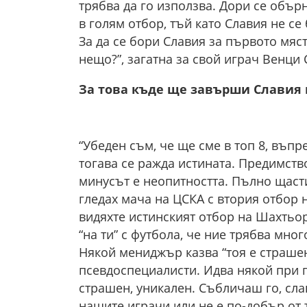
трябва да го използва. Дори се обър
в голям отбор, тъй като Славия не се
За да се бори Славия за първото мяст
нещо?”, загатна за свой играч Венци
За това къде ще завърши Славия 
“Убеден съм, че ще сме в топ 8, въпр
тогава се ражда истината. Предимств
минусът е неопитността. Пълно щасти
гледах мача на ЦСКА с втория отбор 
видяхте истинският отбор на Шахтьор
“на ти” с футбола, че ние трябва мно
Някой мениджър казва “тоя е страшен
псевдоспециалисти. Идва някой при п
страшен, уникален. Събличаш го, сла
нашите играчи или не е по-добър от 