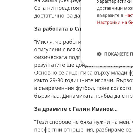
на Хабил (бел.ред-организаторът на л
характеристики 
Сега ни предстоят три тежки мача и 
доставчици може
достатъчно, за да се подготви отборъ
възразите в
Нас
Настройки на б
За работата в Славия…
“Мисля, че работим в пълен синхрон
осигурени с всякакви необходими ме
ПОКАЖЕТЕ 
физическата подготовка, и на вратар
резултатите ще дойдат, не може да е д
Основно се акцентира върху млади фу
както 29-30 годишните играчи. Бързо
в съвременния футбол, поне колкото 
бързина… Динамиката трябва да е пре
За драмите с Галин Иванов…
“Тези спорове не бяха нужни на мен.
перфектни отношения, разбираме се. К