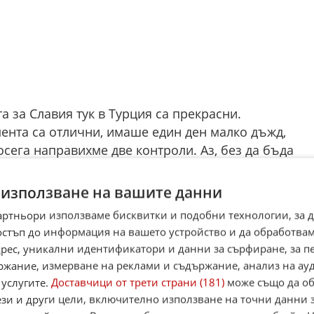
та за Славия тук в Турция са прекрасни.
ента са отлични, имаше един ден малко дъжд,
осега направихме две контроли. Аз, без да бъда
ав колектив, който се бори от първата до
лго време убягваше при нас, е колективизмът.
 използване на вашите данни
н такъв. С треньорите сме в перфектни
артньори използваме бисквитки и подобни технологии, за 
доброто на Славия. Радостен съм, че има голямо
остъп до информация на вашето устройство и да обработва
олисти, които получават своя шанс. Надявам се
адрес, уникални идентификатори и данни за сърфиране, за 
 Заги вече им има по-голямо доверие, което за
ржание, измерване на реклами и съдържание, анализ на ау
ш шанс на играч и той ти се отблагодарява, това
 услугите.
Доставчици от трети страни (181)
може също да об
обър. Тогава нещата ще вървят. Благодарен съм
ези и други цели, включително използване на точни данни 