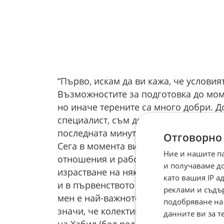
“Първо, искам да ви кажа, че условия
Възможностите за подготовка до мом
но иначе терените са много добри. Д
специалист, съм доволен. Виждам здр
последната минута. Нещото, което дъ
Отговорно
Сега в момента виждам един прекрасе
Ние и нашите п
отношения и работим единствено за 
и получаваме д
израстване на някои от младите футб
като вашия IP 
и в първенството да е така, тъй като
реклами и съдъ
мен е най-важното нещо. Когато дава
подобряване на
значи, че колективът става все по-д
данните ви за т