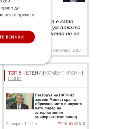
Някои
лошите резултати на
 право да
отбора си до момента:
по всяко време в
“
Статистиката е като
жена с минижуп - уж показва
всичко, но основното не се
„
ТЕ ВСИЧКИ
вижда.
20 Октомври, 2015 г.
ТОП 5
ЧЕТЕНИ
|
КОМЕНТИРАНИ
|
НОВИ
Ректорът на НАТФИЗ
заменя Министъра на
образованието и науката
като лидер на
алтернативния
университетски синод
вчера в 12:42 ч.
16
36 510