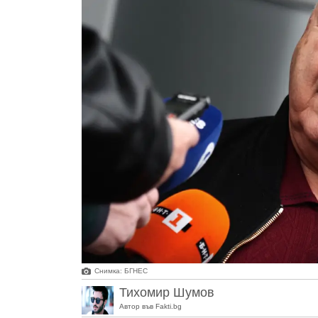
Снимка: БГНЕС
Тихомир Шумов
Автор във Fakti.bg