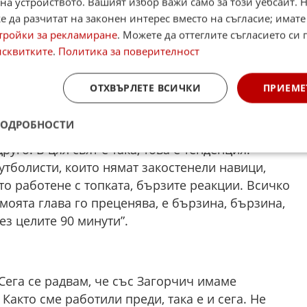
агера на Славия) за всичко, което имаме тук.
на устройството. Вашият избор важи само за този уебсайт. 
там ще видим докъде сме стигнали. Времето е
 да разчитат на законен интерес вместо на съгласие; имате
т добре”, започна Стефанов.
тройки за рекламиране
. Можете да оттеглите съгласието си 
исквитките
.
Политика за поверителност
ОТХВЪРЛЕТЕ ВСИЧКИ
ПРИЕМЕ
 – ръководство и футболисти. Медицински сме
дикаменти за възстановяване. Треньорите и по
ПОДРОБНОСТИ
ите работят много добре. Сигурен съм, че
руго. В цял свят е така, това е тенденция.
тболисти, които нямат закостенели навици,
то работене с топката, бързите реакции. Всичко
моята глава го преценява, е бързина, бързина,
з целите 90 минути”.
 Сега се радвам, че със Загорчич имаме
акто сме работили преди, така е и сега. Не