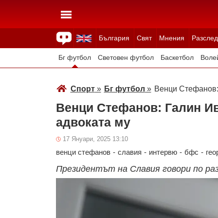
България
Свят
Мнения
Разслед
Здраве
Времето
Анкети
Вицове
Куизове
Бг футбол
Световен футбол
Баскетбол
Воле
Зимни спортове
Спорт
»
Бг футбол
»
Венци Стефанов: 
Венци Стефанов: Галин Ива
адвоката му
17 Януари, 2025 13:10
венци стефанов
-
славия
-
интервю
-
бфс
-
гео
Президентът на Славия говори по ра