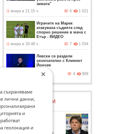
зимата"
вчера в 21:15 ч.
6
1 021
Играчите на Марек
атакуваха съдията след
спорно решение в мача с
Етър - ВИДЕО
вчера в 20:48 ч.
7
1 034
Левски се раздели
окончателно с Климент
Йончев
×
вчера в 20:42 ч.
4
909
да съхраняваме
ме лични данни,
ЛОВЦИ НА БИСЕРИ
персонализирани
диторията и
Наджи Шенсой
работват
Треньорът на "Пирин"
за геолокация и
Благоеврад коментира