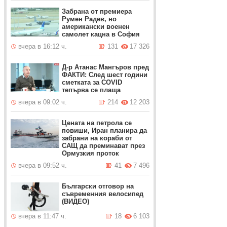
Забрана от премиера
Румен Радев, но
американски военен
самолет кацна в София
вчера в 16:12 ч.
131
17 326
Д-р Атанас Мангъров пред
ФАКТИ: След шест години
сметката за COVID
тепърва се плаща
вчера в 09:02 ч.
214
12 203
Цената на петрола се
повиши, Иран планира да
забрани на кораби от
САЩ да преминават през
Ормузкия проток
вчера в 09:52 ч.
41
7 496
Български отговор на
съвременния велосипед
(ВИДЕО)
вчера в 11:47 ч.
18
6 103