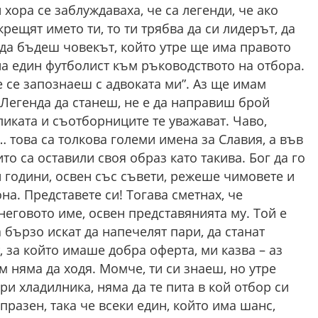
 хора се заблуждаваха, че са легенди, че ако
ещят името ти, то ти трябва да си лидерът, да
да бъдеш човекът, който утре ще има правото
а един футболист към ръководството на отбора.
е се запознаеш с адвоката ми”. Аз ще имам
 Легенда да станеш, не е да направиш брой
ликата и съотборниците те уважават. Чаво,
 това са толкова големи имена за Славия, а във
то са оставили своя образ като такива. Бог да го
 години, освен със съвети, режеше чимовете и
а. Представете си! Тогава сметнах, че
неговото име, освен представянията му. Той е
 бързо искат да напечелят пари, да станат
 за който имаше добра оферта, ми казва – аз
ам няма да ходя. Момче, ти си знаеш, но утре
ри хладилника, няма да те пита в кой отбор си
празен, така че всеки един, който има шанс,