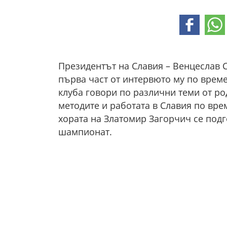
Президентът на Славия – Венцеслав С
първа част от интервюто му по време 
клуба говори по различни теми от ро
методите и работата в Славия по вре
хората на Златомир Загорчич се подг
шампионат.