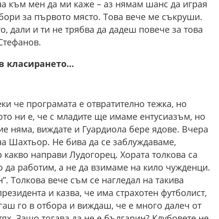
на към мен да ми каже – аз нямам шанс да играя
 бори за първото място. Това вече ме съкруши.
о, дали и ти не трябва да дадеш повече за това
 Стефанов.
в класирането…
еки че програмата е отвратително тежка, но
ото ни е, че с младите ще имаме ентусиазъм, но
е няма, виждате и Гуардиола бере ядове. Вчера
на Шахтьор. Не бива да се заблуждаваме,
 какво направи Лудогорец. Хората толкова са
го да работим, а не да взимаме на кило чужденци.
”. Толкова вече съм се нагледал на такива
резидента и казва, че има страхотен футболист,
гаш го в отбора и виждаш, че е много далеч от
тях. Защо тогава да не е българин? Клубовете не