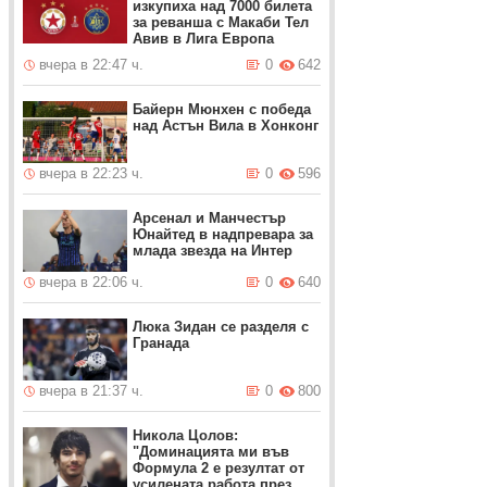
изкупиха над 7000 билета
за реванша с Макаби Тел
Авив в Лига Европа
вчера в 22:47 ч.
0
642
Байерн Мюнхен с победа
над Астън Вила в Хонконг
вчера в 22:23 ч.
0
596
Арсенал и Манчестър
Юнайтед в надпревара за
млада звезда на Интер
вчера в 22:06 ч.
0
640
Люка Зидан се разделя с
Гранада
вчера в 21:37 ч.
0
800
Никола Цолов:
"Доминацията ми във
Формула 2 е резултат от
усилената работа през