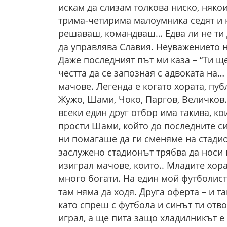
искам да слизам толкова ниско, някои
трима-четирима малоумника седят и кр
решаваш, командваш… Едва ли не ти 
да управлява Славия. Неуважението н
Даже последният път ми каза – “Ти щ
честта да се запозная с адвоката на…
мачове. Легенда е когато хората, пуб
Жужо, Шами, Чоко, Паргов, Величков…
всеки един друг отбор има такива, кои
прости Шами, който до последните си
ни помагаше да ги сменяме на стадион
заслужено стадионът трябва да носи 
изиграл мачове, които.. Младите хора
много богати. На един мой футболист,
там няма да ходя. Друга оферта – и т
като спреш с футбола и синът ти отво
играл, а ще пита защо хладилникът е 