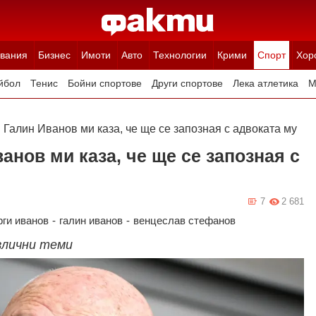
вания
Бизнес
Имоти
Авто
Технологии
Крими
Спорт
Хор
йбол
Тенис
Бойни спортове
Други спортове
Лека атлетика
М
Галин Иванов ми каза, че ще се запозная с адвоката му
нов ми каза, че ще се запозная с
7
2 681
рги иванов
-
галин иванов
-
венцеслав стефанов
злични теми