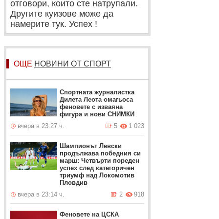
отговори, които сте натрупали.
Другите куизове може да
намерите тук. Успех !
ОЩЕ
НОВИНИ ОТ СПОРТ
Спортната журналистка
Дилета Леота омагьоса
феновете с изваяна
фигура и нови СНИМКИ
вчера в 23:27 ч.
5
1 023
Шампионът Левски
продължава победния си
марш: Четвърти пореден
успех след категоричен
триумф над Локомотив
Пловдив
вчера в 23:14 ч.
2
918
Феновете на ЦСКА