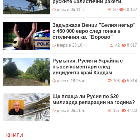
руските балистични ракети
днес в 05:11 ч.
30
10 162
Задържаха Венци "Белия негър"
с 460 000 евро след гонка в
столичния кв. "Борово"
вчера в 23:10 ч.
42
8 617
Румъния, Русия и Украйна с
първи коментари след
инцидента край Кардам
днес в 18:25 ч.
106
5 814
Ще плаща ли Русия по $20
милиарда репарации на година?
днес в 06:31 ч.
157
4 830
КНИГИ