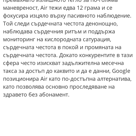
маневреност, Air тежи едва 12 грама и се
фокусира изцяло върху пасивното наблюдение.
Той следи сърдечната честота денонощно,
наблюдава сърдечния ритъм и поддържа
мониторинг на кислородната сатурация,
сърдечната честота в покой и промяната на
сърдечната честота. Докато конкурентите в тази
сфера често изискват задължителна месечна
такса за достъп до каквито и да е данни, Google
позиционира Air като по-достъпна алтернатива,
като позволява основно проследяване на
здравето без абонамент.