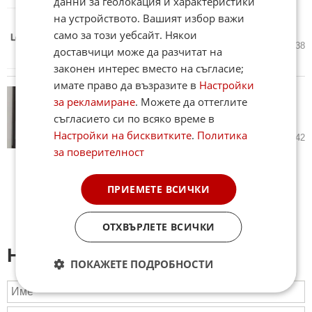
данни за геолокация и характеристики
Вече може да влизате в Google
на устройството. Вашият избор важи
профила си със селфи
само за този уебсайт. Някои
24.07.2026
20
2 138
доставчици може да разчитат на
законен интерес вместо на съгласие;
имате право да възразите в
Настройки
Откриха сериозен пропуск в
за рекламиране
. Можете да оттеглите
защитата на последната версия
съгласието си по всяко време в
на Android (ВИДЕО)
Настройки на бисквитките
.
Политика
20.07.2026
10
2 442
за поверителност
ПРИЕМЕТЕ ВСИЧКИ
ОТХВЪРЛЕТЕ ВСИЧКИ
Напиши коментар:
ПОКАЖЕТЕ ПОДРОБНОСТИ