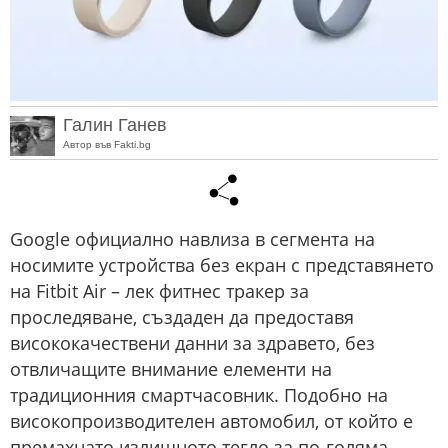
Галин Ганев
Автор във Fakti.bg
Google официално навлиза в сегмента на
носимите устройства без екран с представянето
на Fitbit Air – лек фитнес тракер за
проследяване, създаден да предоставя
висококачествени данни за здравето, без
отвличащите внимание елементи на
традиционния смартчасовник. Подобно на
високопроизводителен автомобил, от който е
премахнато излишното тегло за по-голяма