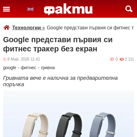
Технологии
»
Google представи първия си фитнес тр
Google представи първия си
фитнес тракер без екран
8 Май, 2026 11:41
0
2 111
google
-
фитнес
-
гривна
Гривната вече е налична за предварителна
поръчка