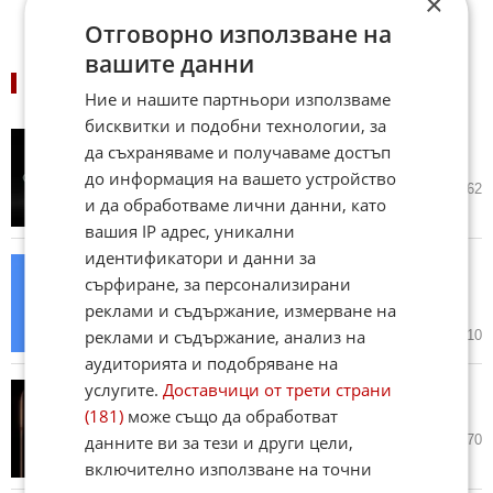
×
Отговорно използване на
вашите данни
ПОДОБНИ НОВИНИ
Ние и нашите партньори използваме
бисквитки и подобни технологии, за
Google се подигра на Apple и
да съхраняваме и получаваме достъп
Samsung (ВИДЕО)
до информация на вашето устройство
днес в 11:30 ч.
1
1 262
и да обработваме лични данни, като
вашия IP адрес, уникални
идентификатори и данни за
Google спира поддръжката на
сърфиране, за персонализирани
едно от популярните си
приложения
реклами и съдържание, измерване на
реклами и съдържание, анализ на
06.08.2026
0
2 010
аудиторията и подобряване на
услугите.
Доставчици от трети страни
Google загатна за най-голямата
промяна в Pixel 11 Pro (ВИДЕО)
(181)
може също да обработват
30.07.2026
3
1 970
данните ви за тези и други цели,
включително използване на точни