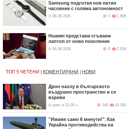
Samsung подготвя нов евтин
часовник с голяма автономност
06.08.2026
1
1 808
Huawei представи сгъваем
лаптоп от ново поколение
06.08.2026
0
2 034
ТОП 5
ЧЕТЕНИ
|
КОМЕНТИРАНИ
|
НОВИ
Дрон нахлу в българското
въздушно пространство и се
взриви
днес в 12:26 ч.
340
10 356
"Имаме само 6 минути!": Как
Украйна противодейства на