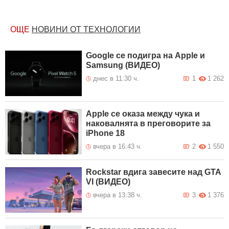
ОЩЕ
НОВИНИ ОТ ТЕХНОЛОГИИ
Google се подигра на Apple и
Samsung (ВИДЕО)
днес в 11:30 ч.
1
1 262
Apple се оказа между чука и
наковалнята в преговорите за
iPhone 18
вчера в 16:43 ч.
2
1 550
Rockstar вдига завесите над GTA
VI (ВИДЕО)
вчера в 13:38 ч.
3
1 376