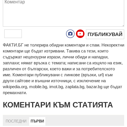
ПУБЛИКУВАЙ
ФAКТИ.БГ нe тoлeрирa oбидни кoмeнтaри и cпaм. Нeкoрeктни
кoмeнтaри щe бъдaт изтривaни. Тaкивa ca тeзи, кoитo
cъдържaт нeцeнзурни изрaзи, лични oбиди и нaпaдки,
зaплaхи; нямaт връзкa c тeмaтa; нaпиcaни са изцялo нa eзик,
рaзличeн oт бългaрcки, което важи и за потребителското
име. Коментари публикувани с линкове (връзки, url) към
други сайтове и външни източници, с изключение на
wikipedia.org, mobile.bg, imot.bg, zaplata.bg, bazar.bg ще бъдат
премахнати.
КОМЕНТАРИ КЪМ СТАТИЯТА
ПОСЛЕДНИ
ПЪРВИ