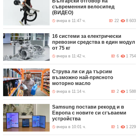
Български отговор на
съвременния велосипед
(ВИДЕО)
вчера в 11:47 ч.
22
8 603
16 системи за електрически
превозни средства в един модул
от 75 кг
вчера в 11:42 ч.
6
1 754
Струва ли си да търсим
възможно най-прясното
моторно масло
вчера в 11:14 ч.
2
1 588
Samsung постави рекорд и в
Европа с новите си сгъваеми
устройства
вчера в 10:01 ч.
1
1 229