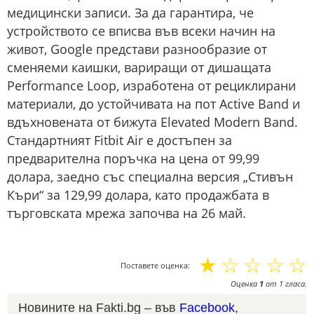
медицински записи. За да гарантира, че
устройството се вписва във всеки начин на
живот, Google представи разнообразие от
сменяеми каишки, вариращи от дишащата
Performance Loop, изработена от рециклирани
материали, до устойчивата на пот Active Band и
вдъхновената от бижута Elevated Modern Band.
Стандартният Fitbit Air е достъпен за
предварителна поръчка на цена от 99,99
долара, заедно със специална версия „Стивън
Къри“ за 129,99 долара, като продажбата в
търговската мрежа започва на 26 май.
☆
☆
☆
☆
☆
Поставете оценка:
Оценка
1
от
1
гласа.
Новините на Fakti.bg – във
Facebook
,