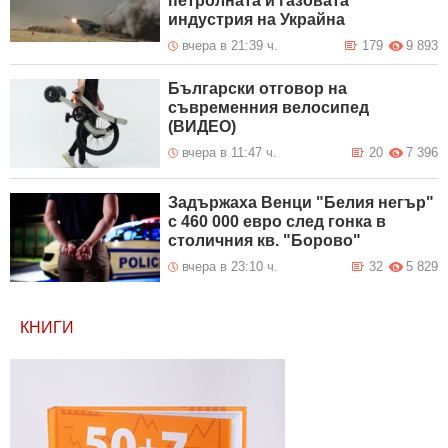
петролната и газовата
индустрия на Украйна
вчера в 21:39 ч.
179
9 893
Български отговор на
съвременния велосипед
(ВИДЕО)
вчера в 11:47 ч.
20
7 396
Задържаха Венци "Белия негър"
с 460 000 евро след гонка в
столичния кв. "Борово"
вчера в 23:10 ч.
32
5 829
КНИГИ