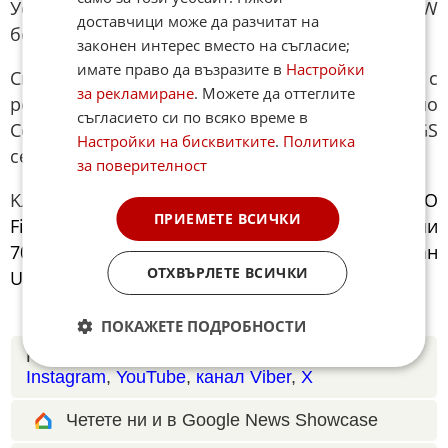
Устройството поддържа 100W бързо и 50W
доставчици може да разчитат на
безжично зареждане.
законен интерес вместо на съгласие;
имате право да възразите в
Настройки
Смартфонът е защитен от вода и прах с
за рекламиране
. Можете да оттеглите
рейтинги IP66, IP68 и IP69, разполага със стъкло
съгласието си по всяко време в
Corning® Gorilla® Glass Victus® 2 и SGS
Настройки на бисквитките
.
Политика
сертификат за устойчивост.
за поверителност
Kлиентите на телекома могат да закупят
OPPO
ПРИЕМЕТЕ ВСИЧКИ
Find X9 Ultra за 1459,98 €/2855,47 лв. в брой или
70,98 €/138,82 лв. на лизинг за 24 месеца с план
ОТХВЪРЛЕТЕ ВСИЧКИ
Unlimited Ultra.
ПОКАЖЕТЕ ПОДРОБНОСТИ
Новините на Fakti.bg – във
Facebook
,
Instagram
,
YouTube
,
канал Viber
,
X
Четете ни и в Google News Showcase