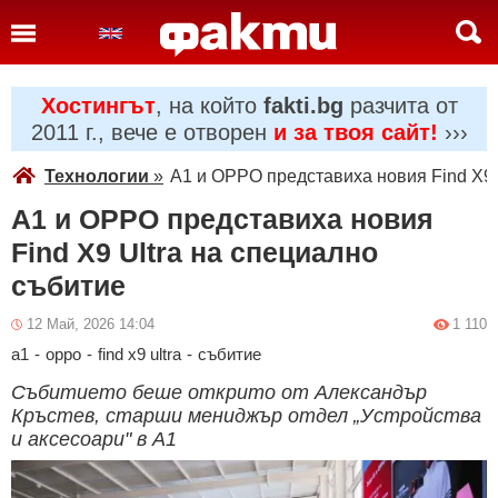
Хостингът
, на който
fakti.bg
разчита от
2011 г., вече е отворен
и за твоя сайт!
›››
Технологии
»
A1 и OPPO представиха новия Find X9 
A1 и OPPO представиха новия
Find X9 Ultra на специално
събитие
12 Май, 2026 14:04
1 110
a1
-
oppo
-
find x9 ultra
-
събитие
Събитието беше открито от Александър
Кръстев, старши мениджър отдел „Устройства
и аксесоари" в A1