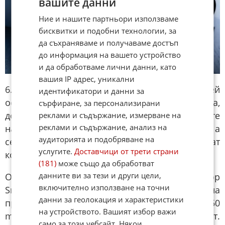
вашите данни
Ние и нашите партньори използваме
бисквитки и подобни технологии, за
да съхраняваме и получаваме достъп
до информация на вашето устройство
и да обработваме лични данни, като
вашия IP адрес, уникални
6.82-инчовият 144Hz 2K ProXDR дисплей
идентификатори и данни за
осигурява плавно изживяване и ярка картина,
сърфиране, за персонализирани
докато вградената AI адаптивна грижа за очите
реклами и съдържание, измерване на
реклами и съдържание, анализ на
настройва екрана според средата, а
аудиторията и подобряване на
сертификациите TÜV Rheinland гарантират
услугите.
Доставчици от трети страни
комфорт при продължителна употреба.
(181)
може също да обработват
данните ви за тези и други цели,
OPPO Find X9 Ultra разполага с процесор
включително използване на точни
Snapdragon 8 Elite Gen 5 за мощна
данни за геолокация и характеристики
производителност, а батерията с капацитет 7050
на устройството. Вашият избор важи
mAh осигурява дълга автономност.
само за този уебсайт. Някои