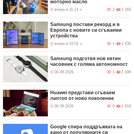
моторно масло
вчера в 11:14 ч.
2
1 366
Samsung постави рекорд и в
Европа с новите си сгъваеми
устройства
вчера в 10:01 ч.
1
1 036
Samsung подготвя нов евтин
часовник с голяма автономност
06.08.2026
1
1 598
Huawei представи сгъваем
лаптоп от ново поколение
06.08.2026
0
1 818
Google спира поддръжката на
едно от популярните си