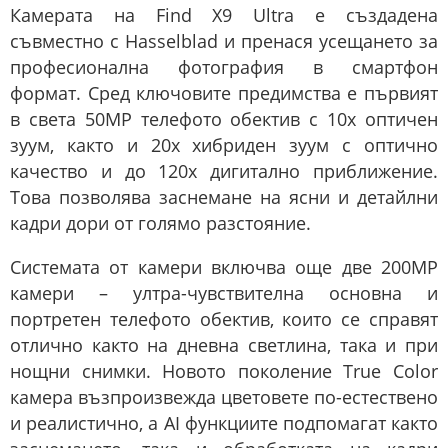
Камерата на Find X9 Ultra е създадена
съвместно с Hasselblad и пренася усещането за
професионална фотография в смартфон
формат. Сред ключовите предимства е първият
в света 50MP телефото обектив с 10x оптичен
зуум, както и 20x хибриден зуум с оптично
качество и до 120x дигитално приближение.
Това позволява заснемане на ясни и детайлни
кадри дори от голямо разстояние.
Системата от камери включва още две 200MP
камери – ултра-чувствителна основна и
портретен телефото обектив, които се справят
отлично както на дневна светлина, така и при
нощни снимки. Новото поколение True Color
камера възпроизвежда цветовете по-естествено
и реалистично, а AI функциите подпомагат както