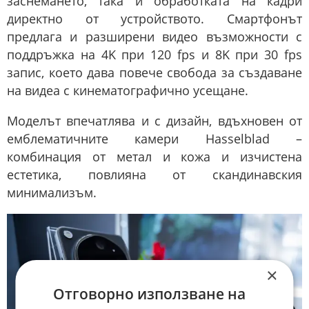
заснемането, така и обработката на кадри
директно от устройството. Смартфонът
предлага и разширени видео възможности с
поддръжка на 4K при 120 fps и 8K при 30 fps
запис, което дава повече свобода за създаване
на видеа с кинематографично усещане.
Моделът впечатлява и с дизайн, вдъхновен от
емблематичните камери Hasselblad –
комбинация от метал и кожа и изчистена
естетика, повлияна от скандинавския
минимализъм.
×
Отговорно използване на