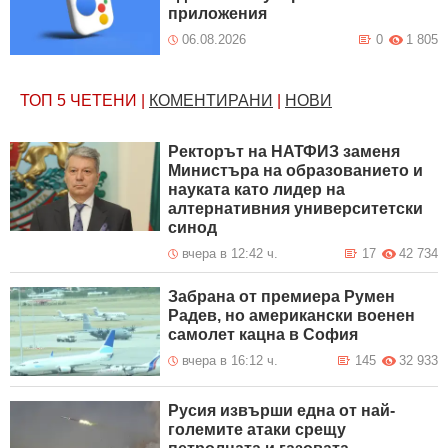
приложения
06.08.2026
0
1 805
ТОП 5
ЧЕТЕНИ
|
КОМЕНТИРАНИ
|
НОВИ
Ректорът на НАТФИЗ заменя
Министъра на образованието и
науката като лидер на
алтернативния университетски
синод
вчера в 12:42 ч.
17
42 734
Забрана от премиера Румен
Радев, но американски военен
самолет кацна в София
вчера в 16:12 ч.
145
32 933
Русия извърши една от най-
големите атаки срещу