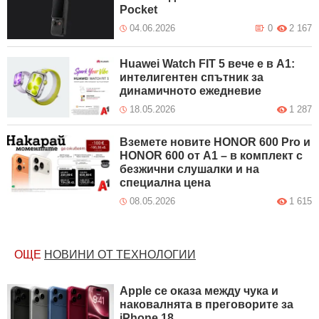
Pocket
04.06.2026
0
2 167
Huawei Watch FIT 5 вече е в A1:
интелигентен спътник за
динамичното ежедневие
18.05.2026
1 287
Вземете новите HONOR 600 Pro и
HONOR 600 от A1 – в комплект с
безжични слушалки и на
специална цена
08.05.2026
1 615
ОЩЕ
НОВИНИ ОТ ТЕХНОЛОГИИ
Apple се оказа между чука и
наковалнята в преговорите за
iPhone 18