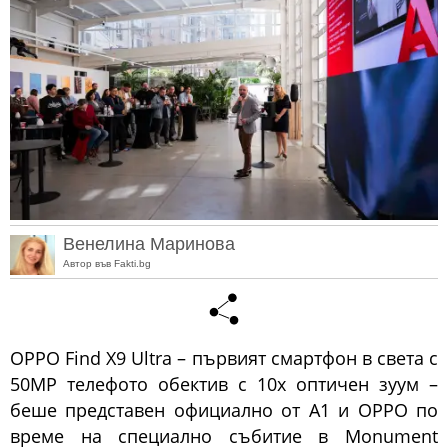
Венелина Маринова
Автор във Fakti.bg
OPPO Find X9 Ultra – първият смартфон в света с
50MP телефото обектив с 10x оптичен зуум –
беше представен официално от A1 и OPPO по
време на специално събитие в Monument