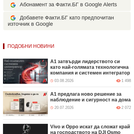
Абонамент за Факти.БГ в Google Alerts
Добавете Факти.БГ като предпочитан
източник в Google
ПОДОБНИ НОВИНИ
А1 затвърди лидерството си
като най-голямата технологична
компания и системен интегратор
03.08.2026
1 498
А1 предлага ново решение за
наблюдение и сигурност на дома
20.07.2026
2 072
Vivo и Oppo искат да сложат край
на господството на DJI Osmo