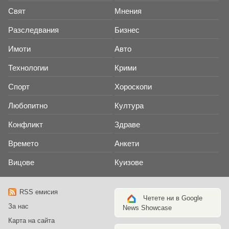
Свят
Мнения
Разследвания
Бизнес
Имоти
Авто
Технологии
Крими
Спорт
Хороскопи
Любопитно
Култура
Конфликт
Здраве
Времето
Анкети
Вицове
Куизове
RSS емисия
Четете ни в Google
За нас
News Showcase
Карта на сайта