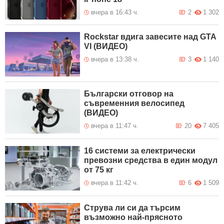
вчера в 16:43 ч.
2
1 302
Rockstar вдига завесите над GTA
VI (ВИДЕО)
вчера в 13:38 ч.
3
1 140
Български отговор на
съвременния велосипед
(ВИДЕО)
вчера в 11:47 ч.
20
7 405
16 системи за електрически
превозни средства в един модул
от 75 кг
вчера в 11:42 ч.
6
1 509
Струва ли си да търсим
възможно най-прясното