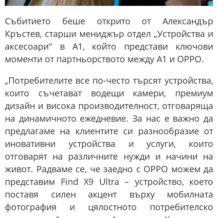
Събитието беше открито от Александър
Кръстев, старши мениджър отдел „Устройства и
аксесоари" в A1, който представи ключови
моменти от партньорството между A1 и OPPO.
„Потребителите все по-често търсят устройства,
които съчетават водещи камери, премиум
дизайн и висока производителност, отговаряща
на динамичното ежедневие. За нас е важно да
предлагаме на клиентите си разнообразие от
иновативни устройства и услуги, които
отговарят на различните нужди и начини на
живот. Радваме се, че заедно с OPPO можем да
представим Find X9 Ultra – устройство, което
поставя силен акцент върху мобилната
фотография и цялостното потребителско