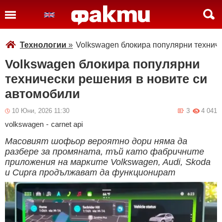
Технологии
»
Volkswagen блокира популярни технич
Volkswagen блокира популярни
технически решения в новите си
автомобили
10 Юни, 2026 11:30
3
4 041
volkswagen
-
carnet api
Масовият шофьор вероятно дори няма да
разбере за промяната, тъй като фабричните
приложения на марките Volkswagen, Audi, Skoda
и Cupra продължават да функционират