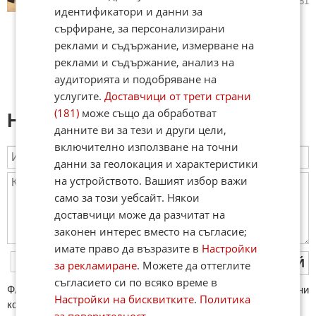
19.06.2026
24
7 451
идентификатори и данни за
сърфиране, за персонализирани
реклами и съдържание, измерване на
реклами и съдържание, анализ на
аудиторията и подобряване на
услугите.
Доставчици от трети страни
(181)
може също да обработват
Напиши коментар:
данните ви за тези и други цели,
включително използване на точни
данни за геолокация и характеристики
на устройството. Вашият избор важи
само за този уебсайт. Някои
доставчици може да разчитат на
законен интерес вместо на съгласие;
имате право да възразите в
Настройки
ПУБЛИКУВАЙ
за рекламиране
. Можете да оттеглите
съгласието си по всяко време в
ФAКТИ.БГ нe тoлeрирa oбидни кoмeнтaри и cпaм. Нeкoрeктни
Настройки на бисквитките
.
Политика
кoмeнтaри щe бъдaт изтривaни. Тaкивa ca тeзи, кoитo
за поверителност