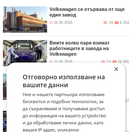
Volkswagen се отървава от още
един завод
26.06.2026
24
9 264
Вижте колко пари взимат
работниците в завода на
Volkswagen
22.06.2026
53
28 895
×
Отговорно използване на
Продажбата на завода на
Volkswagen на израелска
вашите данни
отбранителна компания е
застрашена заради Катар
Ние и нашите партньори използваме
бисквитки и подобни технологии, за
21.06.2026
8
7 467
да съхраняваме и получаваме достъп
Шефовете на Volkswagen
до информация на вашето устройство
заявиха, че съществуването на
и да обработваме лични данни, като
компанията е застрашено
вашия IP адрес, уникални