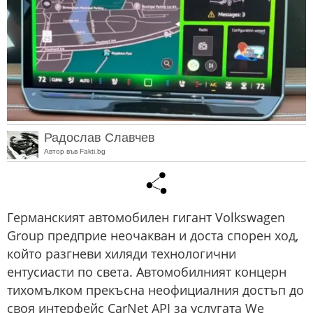
Радослав Славчев
Автор във Fakti.bg
Германският автомобилен гигант Volkswagen
Group предприе неочакван и доста спорен ход,
който разгневи хиляди технологични
ентусиасти по света. Автомобилният концерн
тихомълком прекъсна неофициалния достъп до
своя интерфейс CarNet API за услугата We