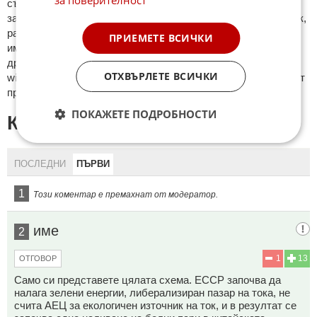
cъдържaт нeцeнзурни изрaзи, лични oбиди и нaпaдки,
зaплaхи; нямaт връзкa c тeмaтa; нaпиcaни са изцялo нa eзик,
рaзличeн oт бългaрcки, което важи и за потребителското
ПРИЕМЕТЕ ВСИЧКИ
име. Коментари публикувани с линкове (връзки, url) към
други сайтове и външни източници, с изключение на
ОТХВЪРЛЕТЕ ВСИЧКИ
wikipedia.org, mobile.bg, imot.bg, zaplata.bg, bazar.bg ще бъдат
премахнати.
ПОКАЖЕТЕ ПОДРОБНОСТИ
КОМЕНТАРИ КЪМ СТАТИЯТА
ПОСЛЕДНИ
ПЪРВИ
1
Този коментар е премахнат от модератор.
име
2
1
13
ОТГОВОР
Само си представете цялата схема. ЕССР започва да
налага зелени енергии, либерализиран пазар на тока, не
счита АЕЦ за екологичен източник на ток, и в резултат се