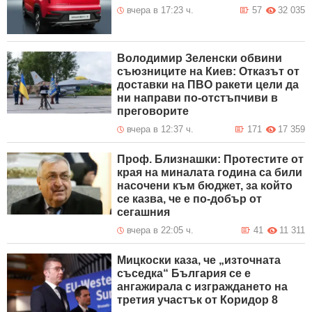
вчера в 17:23 ч.
57
32 035
Володимир Зеленски обвини
съюзниците на Киев: Отказът от
доставки на ПВО ракети цели да
ни направи по-отстъпчиви в
преговорите
вчера в 12:37 ч.
171
17 359
Проф. Близнашки: Протестите от
края на миналата година са били
насочени към бюджет, за който
се казва, че е по-добър от
сегашния
вчера в 22:05 ч.
41
11 311
Мицкоски каза, че „източната
съседка“ България се е
ангажирала с изграждането на
третия участък от Коридор 8