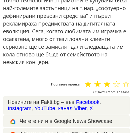
Точно технологично грамотните купувачи бяха
най-големите застъпници на т.нар. „софтуерно
дефинирани превозни средства“ и първи
рекламираха предимствата на дигиталната
еволюция. Сега, когато любимата им играчка е
осакатена, много от тези лоялни клиенти
сериозно ще се замислят дали следващата им
кола отново ще бъде от семейството на
немския концерн.
☆
☆
☆
☆
☆
Поставете оценка:
Оценка
3.1
от
17
гласа.
Новините на Fakti.bg – във
Facebook
,
Instagram
,
YouTube
,
канал Viber
,
X
Четете ни и в Google News Showcase