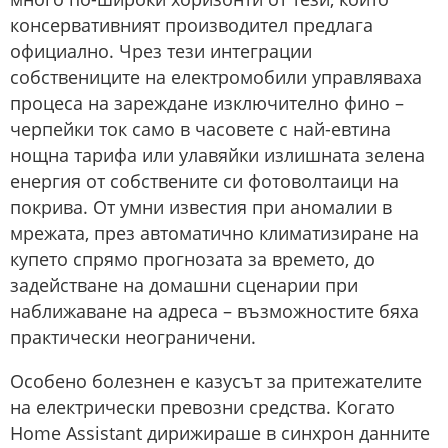
консервативният производител предлага
официално. Чрез тези интеграции
собствениците на електромобили управляваха
процеса на зареждане изключително фино –
черпейки ток само в часовете с най-евтина
нощна тарифа или улавяйки излишната зелена
енергия от собствените си фотоволтаици на
покрива. От умни известия при аномалии в
мрежата, през автоматично климатизиране на
купето спрямо прогнозата за времето, до
задействане на домашни сценарии при
наближаване на адреса – възможностите бяха
практически неограничени.
Особено болезнен е казусът за притежателите
на електрически превозни средства. Когато
Home Assistant дирижираше в синхрон данните