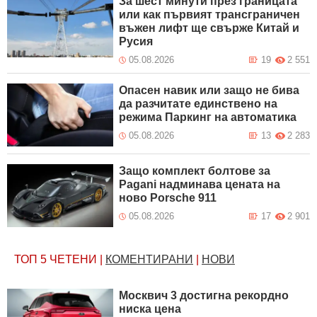
За шест минути през границата
или как първият трансграничен
въжен лифт ще свърже Китай и
Русия
05.08.2026
19
2 551
Опасен навик или защо не бива
да разчитате единствено на
режима Паркинг на автоматика
05.08.2026
13
2 283
Защо комплект болтове за
Pagani надминава цената на
ново Porsche 911
05.08.2026
17
2 901
ТОП 5
ЧЕТЕНИ
|
КОМЕНТИРАНИ
|
НОВИ
Москвич 3 достигна рекордно
ниска цена