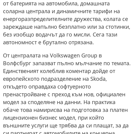
от батерията на автомобила, домашната
соларна централа и динамичните тарифи на
енергоразпределителните дружества, колата се
зареждаше напълно безплатно или за стотинки,
без изобщо водачът да го мисли. Сега тази
автономност е брутално отрязана.
От централата на Volkswagen Group в
Волфсбург запазват пълно мълчание по темата.
Единственият колеблив коментар дойде от
европейското подразделение на Skoda,
откъдето оправдаха софтуерното
пренастройване с преход към нов, официален
модел за споделяне на данни. На практика
обаче това намирисва на подготовка за платен
лицензионен бизнес модел, при който
външните услуги ще трябва да си плащат, за да
си партнират с автомобилите на концерна.