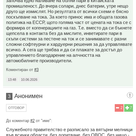
започва едно наливане на болни пари в китайската
промишленост. До вчера солари, днес батерии, утре нещо
друго ще измислят. Но резултата от всички схеми е бясно
поскъпване на тока. За което принос има и общата газова
политика на ЕССР, щото голяма част от цената на тока се с
формира от когенерациите на газ. Т.е. вместо да си бъкнете
щепсела в контакта без да мислите, инветирате пари в
скъпи системи за пестене на ток и се занимавате с разни
сложни софтеурни и хардуерни решения за да управлявате
всичко. А сега ще трябва и да си плажате за достъп до
управлението благодарение на алчността на
автомобилните производители.
Коментиран от
#3
13:48
10.06.2026
Анонимен
3
2
7
ОТГОВОР
До коментар
#2
от "име":
Служебното правителство е разписало за вятърни мелници
във всички области, без допитване, без ОВОС, без нищо -