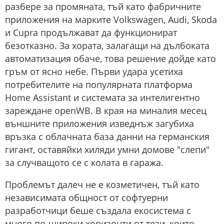
разбере за промяната, тъй като фабричните
приложения на марките Volkswagen, Audi, Skoda
и Cupra продължават да функционират
безотказно. За хората, залагащи на дълбоката
автоматизация обаче, това решение дойде като
гръм от ясно небе. Първи удара усетиха
потребителите на популярната платформа
Home Assistant и системата за интелигентно
зареждане openWB. В края на миналия месец
външните приложения изведнъж загубиха
връзка с облачната база данни на германския
гигант, оставяйки хиляди умни домове "слепи"
за случващото се с колата в гаража.
Проблемът далеч не е козметичен, тъй като
независимата общност от софтуерни
разработчици беше създала екосистема с
много по-широки хоризонти от тези, които