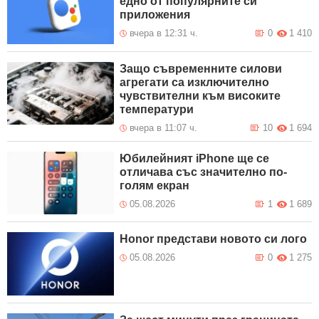
едно от популярните си
приложения
вчера в 12:31 ч.
0
1 410
Защо съвременните силови
агрегати са изключително
чувствителни към високите
температури
вчера в 11:07 ч.
10
1 694
Юбилейният iPhone ще се
отличава със значително по-
голям екран
05.08.2026
1
1 689
Honor представи новото си лого
05.08.2026
0
1 275