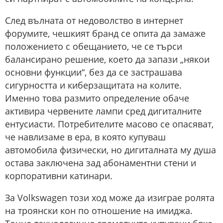
След вълната от недоволство в интернет
форумите, чешкият бранд се опита да замаже
положението с обещанието, че се търси
балансирано решение, което да запази „някои
основни функции“, без да се застрашава
сигурността и киберзащитата на колите.
Именно това размито определение обаче
активира червените лампи сред дигиталните
ентусиасти. Потребителите масово се опасяват,
че навлизаме в ера, в която купуваш
автомобила физически, но дигиталната му душа
остава заключена зад абонаментни стени и
корпоративни катинари.
За Volkswagen този ход може да изиграе ролята
на троянски кон по отношение на имиджа.