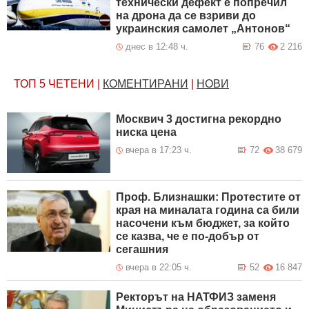
технически дефект е попречил
на дрона да се взриви до
украинския самолет „Антонов“
днес в 12:48 ч.
76
2 216
ТОП 5
ЧЕТЕНИ
|
КОМЕНТИРАНИ
|
НОВИ
Москвич 3 достигна рекордно
ниска цена
вчера в 17:23 ч.
72
38 679
Проф. Близнашки: Протестите от
края на миналата година са били
насочени към бюджет, за който
се казва, че е по-добър от
сегашния
вчера в 22:05 ч.
52
16 847
Ректорът на НАТФИЗ заменя