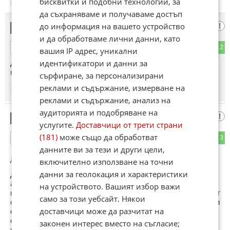
бисквитки и подобни технологии, за
23:00
12.05.2026
да съхраняваме и получаваме достъп
до информация на вашето устройство
Овчар
9
и да обработваме лични данни, като
2
12
ОТГОВОР
вашия IP адрес, уникални
идентификатори и данни за
Дони отива за редки метали които в момента имат само
китайците иначе ще остане без бомби и Иран ще го дупи..!
сърфиране, за персонализирани
реклами и съдържание, измерване на
23:19
12.05.2026
реклами и съдържание, анализ на
аудиторията и подобряване на
гост
10
услугите.
Доставчици от трети страни
(181)
може също да обработват
6
3
ОТГОВОР
данните ви за тези и други цели,
До коментар
#8
от "Читател":
включително използване на точни
данни за геолокация и характеристики
Да , Китай е на хиляди години , по-точно около 5 хиляди ,
ако трябва да сме точни , и НИКОГА през тези 5 хиляди
на устройството. Вашият избор важи
години НЕ Е БИЛ ИМПЕРИЯ и даже не е владеел никоя от
само за този уебсайт. Някои
съседните си държави , напротив , той самия няколко пъти
доставчици може да разчитат на
е бил завладяван и управляван от други народи , основно
от север и запад , откъдето и идва дълбоката омраза и
законен интерес вместо на съгласие;
недоверие на днешните китайци към всичко и всички от