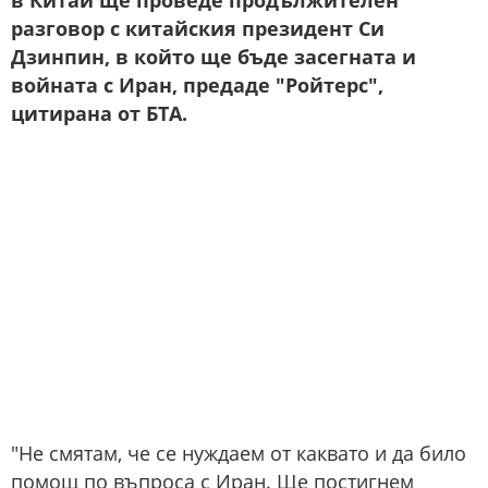
в Китай ще проведе продължителен
разговор с китайския президент Си
Дзинпин, в който ще бъде засегната и
войната с Иран, предаде "Ройтерс",
цитирана от БТА.
"Не смятам, че се нуждаем от каквато и да било
помощ по въпроса с Иран. Ще постигнем