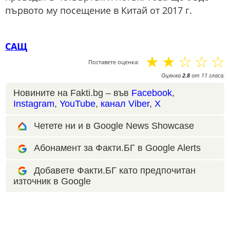
първото му посещение в Китай от 2017 г.
САЩ
☆
☆
☆
☆
☆
Поставете оценка:
Оценка
2.8
от
11
гласа.
Новините на Fakti.bg – във
Facebook
,
Instagram
,
YouTube
,
канал Viber
,
X
Четете ни и в Google News Showcase
Абонамент за Факти.БГ в Google Alerts
Добавете Факти.БГ като предпочитан
източник в Google