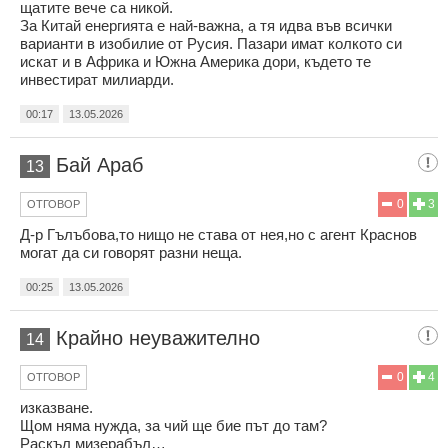
щатите вече са никой.
За Китай енергията е най-важна, а тя идва във всички
варианти в изобилие от Русия. Пазари имат колкото си
искат и в Африка и Южна Америка дори, където те
инвестират милиарди.
00:17
13.05.2026
Бай Араб
13
0
3
ОТГОВОР
Д-р Гълъбова,то нищо не става от нея,но с агент Краснов
могат да си говорят разни неща.
00:25
13.05.2026
Крайно неуважително
14
0
4
ОТГОВОР
изказване.
Щом няма нужда, за чий ще бие път до там?
Раскъл мизерабъл…