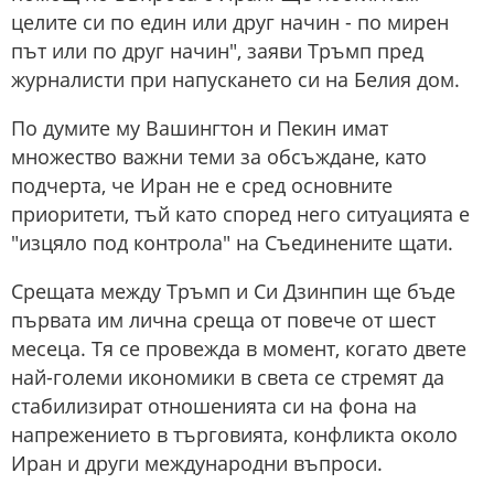
целите си по един или друг начин - по мирен
път или по друг начин", заяви Тръмп пред
журналисти при напускането си на Белия дом.
По думите му Вашингтон и Пекин имат
множество важни теми за обсъждане, като
подчерта, че Иран не е сред основните
приоритети, тъй като според него ситуацията е
"изцяло под контрола" на Съединените щати.
Срещата между Тръмп и Си Дзинпин ще бъде
първата им лична среща от повече от шест
месеца. Тя се провежда в момент, когато двете
най-големи икономики в света се стремят да
стабилизират отношенията си на фона на
напрежението в търговията, конфликта около
Иран и други международни въпроси.