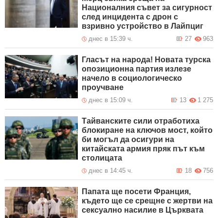
Националния съвет за сигурност
след инцидента с дрон с
взривно устройство в Лайпциг
днес в 15:39 ч.
27
963
Гласът на народа! Новата турска
опозиционна партия излезе
начело в социологическо
проучване
днес в 15:09 ч.
13
1 275
Тайванските сили отработиха
блокиране на ключов мост, който
би могъл да осигури на
китайската армия пряк път към
столицата
днес в 14:45 ч.
18
756
Папата ще посети Франция,
където ще се срещне с жертви на
сексуално насилие в Църквата