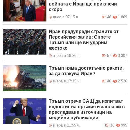
войната с Иран ще приключи
скоро
днес в 07:15 ч.
46
1 869
Иран предупреди страните от
Персийския залив: Спрете
Тръмп или ще ви ударим
жестоко
вчера в 18:26 ч.
57
3 307
Тръмп няма достатъчно ракети,
за да атакува Иран?
вчера в 17:15 ч.
46
2 526
Тръмп отрече САЩ да изпитват
недостиг на оръжия и заплаши с
преследване източници на
медийни публикации
вчера в 11:55 ч.
18
995