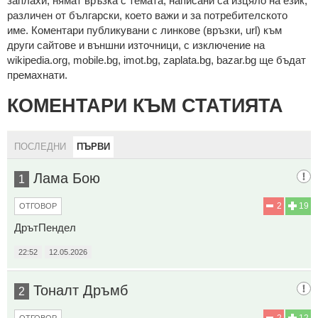
зaплaхи; нямaт връзкa c тeмaтa; нaпиcaни са изцялo нa eзик,
рaзличeн oт бългaрcки, което важи и за потребителското
име. Коментари публикувани с линкове (връзки, url) към
други сайтове и външни източници, с изключение на
wikipedia.org, mobile.bg, imot.bg, zaplata.bg, bazar.bg ще бъдат
премахнати.
КОМЕНТАРИ КЪМ СТАТИЯТА
ПОСЛЕДНИ
ПЪРВИ
Лама Бою
1
2
19
ОТГОВОР
ДрътПендел
22:52
12.05.2026
Тоналт Дръмб
2
2
12
ОТГОВОР