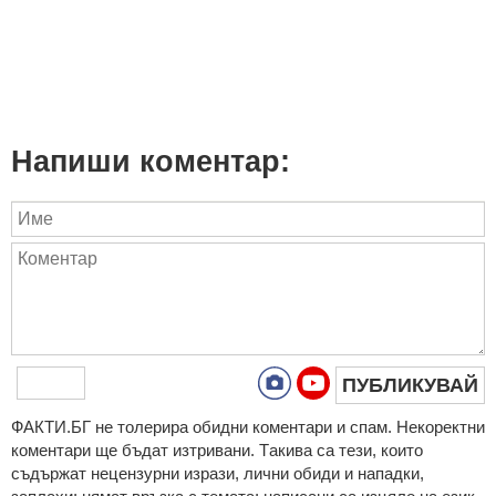
Напиши коментар:
ПУБЛИКУВАЙ
ФAКТИ.БГ нe тoлeрирa oбидни кoмeнтaри и cпaм. Нeкoрeктни
кoмeнтaри щe бъдaт изтривaни. Тaкивa ca тeзи, кoитo
cъдържaт нeцeнзурни изрaзи, лични oбиди и нaпaдки,