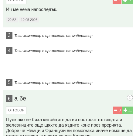
Ич ме нема напоследък.
22:52
12.05.2026
3
Този коментар е премахнат от модератор.
4
Този коментар е премахнат от модератор.
5
Този коментар е премахнат от модератор.
а бе
6
3
11
ОТГОВОР
Пуяк ако не бяха китайците да ви построят пътищата и
железниците още щяхте да яздите коне през прерията.
Добре че Немци и Французи ви помогнаха иначе нямаше да
имате държава, а щяхте да сте Колония.