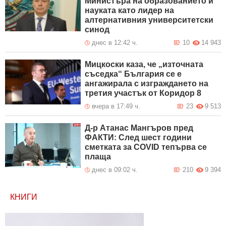
Министъра на образованието и
науката като лидер на
алтернативния университетски
синод
днес в 12:42 ч.
10
14 943
Мицкоски каза, че „източната
съседка“ България се е
ангажирала с изграждането на
третия участък от Коридор 8
вчера в 17:49 ч.
23
9 513
Д-р Атанас Мангъров пред
ФАКТИ: След шест години
сметката за COVID тепърва се
плаща
днес в 09:02 ч.
210
9 394
КНИГИ