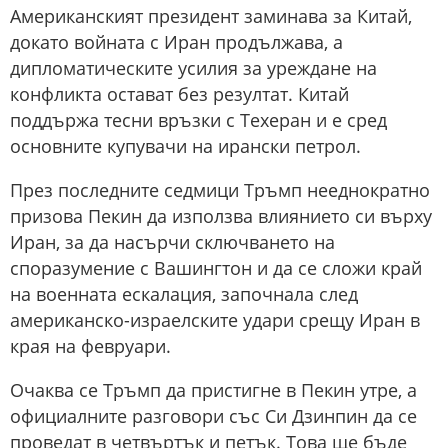
Американският президент заминава за Китай,
докато войната с Иран продължава, а
дипломатическите усилия за уреждане на
конфликта остават без резултат. Китай
поддържа тесни връзки с Техеран и е сред
основните купувачи на ирански петрол.
През последните седмици Тръмп нееднократно
призова Пекин да използва влиянието си върху
Иран, за да насърчи сключването на
споразумение с Вашингтон и да се сложи край
на военната ескалация, започнала след
американско-израелските удари срещу Иран в
края на февруари.
Очаква се Тръмп да пристигне в Пекин утре, а
официалните разговори със Си Дзинпин да се
проведат в четвъртък и петък. Това ще бъде