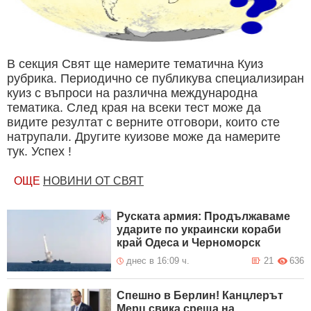
В секция Свят ще намерите тематична Куиз
рубрика. Периодично се публикува специализиран
куиз с въпроси на различна международна
тематика. След края на всеки тест може да
видите резултат с верните отговори, които сте
натрупали. Другите куизове може да намерите
тук. Успех !
ОЩЕ
НОВИНИ ОТ СВЯТ
Руската армия: Продължаваме
ударите по украински кораби
край Одеса и Черноморск
днес в 16:09 ч.
21
636
Спешно в Берлин! Канцлерът
Мерц свика среща на