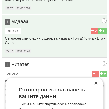
22:57
12.05.2026
мдаааа
7
2
11
ОТГОВОР
Съгласен съм с един руzнак за израза - Три д@била - Ето -
Сила !!!
22:57
12.05.2026
Читател
8
4
9
ОТГОВОР
×
Китай са на хиляди години а изкуствените са на 370,400
години след като избиха индианците месните хора.Едните
Отговорно използване на
са милиард и половина работещи хора другите са 550
милиона половинката наркомани.Факти за Факти
вашите данни
Коментиран от
#10
Ние и нашите партньори използваме