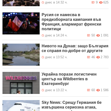
днес в 14:32 ч.
9
625
Русия се намесва в
предизборната кампания във
Франция, алармират френски
политици
днес в 14:24 ч.
50
1 091
Нивото на Дунав: защо България
се справя по-добре от другите
днес в 13:52 ч.
46
2 783
Украйна порази логистичен
център на Wildberries в
Екатеринбург
днес в 13:22 ч.
60
1 586
Sky News: Срещу Германия бе
извършена сериозна атака,