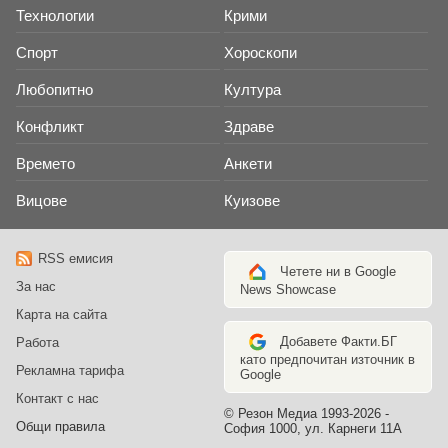
Технологии
Крими
Спорт
Хороскопи
Любопитно
Култура
Конфликт
Здраве
Времето
Анкети
Вицове
Куизове
RSS емисия
Четете ни в Google
За нас
News Showcase
Карта на сайта
Добавете Факти.БГ
Работа
като предпочитан източник в
Рекламна тарифа
Google
Контакт с нас
© Резон Медиа 1993-2026 -
Общи правила
София 1000, ул. Карнеги 11А