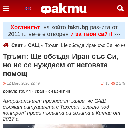
Хостингът
, на който
fakti.bg
разчита от
2011 г., вече е отворен
и за твоя сайт!
›››
Свят
»
САЩ
»
Тръмп: Ще обсъдя Иран със Си, но не
Тръмп: Ще обсъдя Иран със Си,
но не се нуждаем от неговата
помощ
12 Май, 2026 22:49
15
2 279
доналд тръмп
-
иран
-
си цзинпин
Американският президент заяви, че САЩ
държат ситуацията с Техеран „изцяло под
контрол“ преди първата си визита в Китай от
2017 г.