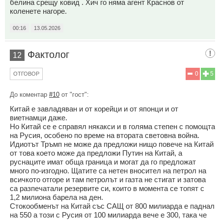
белина срещу ковид . Хич го няма агент Краснов от
коленете нагоре.
00:16
13.05.2026
Фактолог
12
0
5
ОТГОВОР
До коментар
#10
от "гост":
Китай е завладяван и от корейци и от японци и от
виетнамци даже.
Но Китай се е справял някакси и в голяма степен с помощта
на Русия, особено по време на втората световна война.
Идиотът Тръмп не може да предложи нищо повече на Китай
от това което може да предложи Путин на Китай, а
руснаците имат обща граница и могат да го предложат
много по-изгодно. Щатите са нетен вносител на петрол на
всичкото отгоре и там петролът и газта не стигат и затова
са разпечатали резервите си, които в момента се топят с
1,2 милиона барела на ден.
Стокообменът на Китай със САЩ от 800 милиарда е паднал
на 550 а този с Русия от 100 милиарда вече е 300, така че