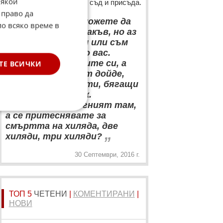
Някои
за масови убийства без съд и присъда.
 право да
“
Вие, САЩ, ЕС, можете да
по всяко време в
ме наричате всякакъв, но аз
никога не съм бил или съм
лицемерен спрямо вас.
Затваряте вратите си, а
ТЕ ВСИЧКИ
когато моментът дойде,
там има имигранти, бягащи
от Близкия изток.
Оставяте ги да гният там,
а се притеснявате за
смъртта на хиляда, две
„
хиляди, три хиляди?
30 Септември, 2016 г.
ТОП 5
ЧЕТЕНИ
|
КОМЕНТИРАНИ
|
НОВИ