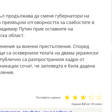
мъл продължава да сменя губернатори на
а прехвърли отговорността за слабостите в
ладимир Путин прие оставките на
ска област.
инения за военни престъпления. Според
щи са осквернили телата на двама украински
 публично са разпространили кадри от
никации сочат, че заповедта е била дадена
еление.
☆
☆
☆
☆
☆
Поставете оценка:
Оценка
3.3
от
30
гласа.