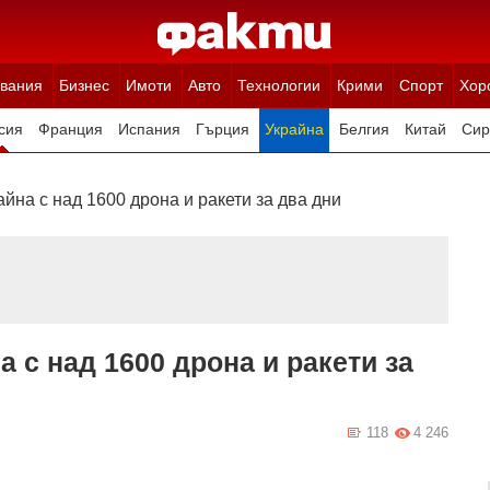
вания
Бизнес
Имоти
Авто
Технологии
Крими
Спорт
Хор
сия
Франция
Испания
Гърция
Украйна
Белгия
Китай
Сир
ция
Полша
Румъния
Иран (Ислямска Република)
Австрия
Н
айна с над 1600 дрона и ракети за два дни
а с над 1600 дрона и ракети за
118
4 246