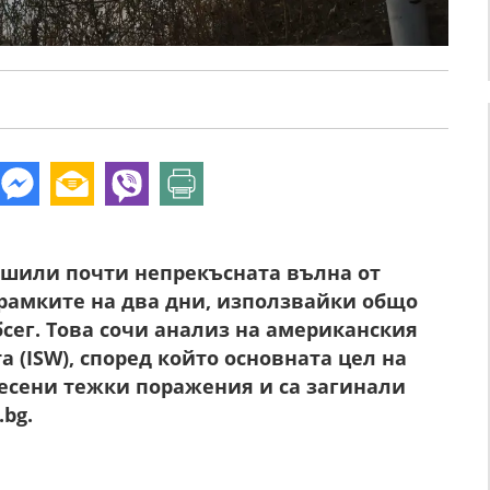
ршили почти непрекъсната вълна от
рамките на два дни, използвайки общо
бсег. Това сочи анализ на американския
 (ISW), според който основната цел на
несени тежки поражения и са загинали
bg.