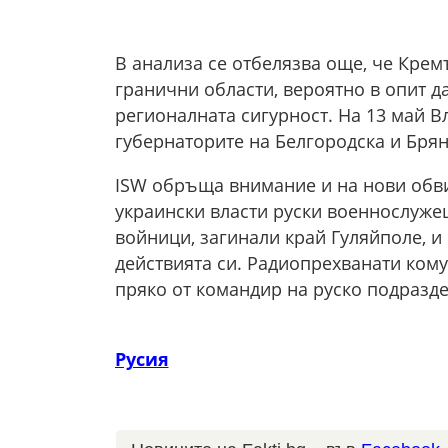
В анализа се отбелязва още, че Кре
гранични области, вероятно в опит д
регионалната сигурност. На 13 май В
губернаторите на Белгородска и Брян
ISW обръща внимание и на нови обв
украински власти руски военнослуже
войници, загинали край Гуляйполе, и
действията си. Радиопрехванати кому
пряко от командир на руско подразд
Русия