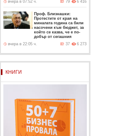
вчера в 07:52 ч.
79
6 416
Проф. Близнашки:
Протестите от края на
миналата година са били
насочени към бюджет, за
който се казва, че е по-
добър от сегашния
вчера в 22:05 ч.
37
6 273
КНИГИ