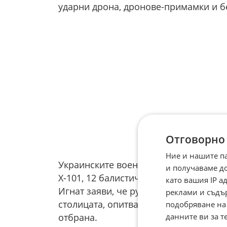
ударни дрона, дронове-примамки и бе
Отговорно
Ние и нашите п
Украинските военновъздушни сили съ
и получаваме д
Х-101, 12 балистични ракети и 652 д
като вашия IP 
Игнат заяви, че руските сили са със
реклами и съдъ
столицата, опитвайки се да претова
подобряване на
данните ви за т
отбрана.