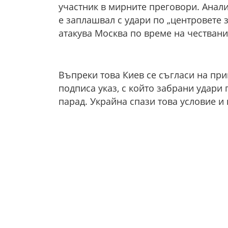
участник в мирните преговори. Анал
е заплашвал с удари по „центровете 
атакува Москва по време на чествани
Въпреки това Киев се съгласи на при
подписа указ, с който забрани удари
парад. Украйна спази това условие и