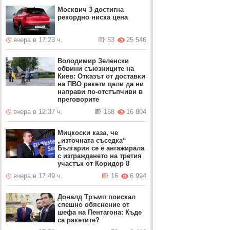
Москвич 3 достигна
рекордно ниска цена
вчера в 17:23 ч.
53
25 546
Володимир Зеленски
обвини съюзниците на
Киев: Отказът от доставки
на ПВО ракети цели да ни
направи по-отстъпчиви в
преговорите
вчера в 12:37 ч.
168
16 804
Мицкоски каза, че
„източната съседка“
България се е ангажирала
с изграждането на третия
участък от Коридор 8
вчера в 17:49 ч.
16
6 994
Доналд Тръмп поискал
спешно обяснение от
шефа на Пентагона: Къде
са ракетите?