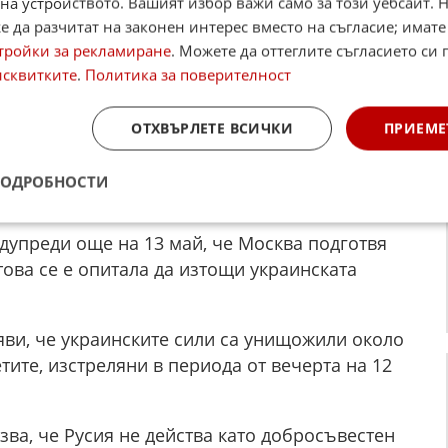
на устройството. Вашият избор важи само за този уебсайт. 
20 обекта. Балистична ракета е разрушила
 да разчитат на законен интерес вместо на съгласие; имате
то са загинали най-малко 12 души, сред които
тройки за рекламиране
. Можете да оттеглите съгласието си 
исквитките
.
Политика за поверителност
57.
нфраструктура в Одеска област, на
ОТХВЪРЛЕТЕ ВСИЧКИ
ПРИЕМЕ
иговска област, както и на жилищни квартали
 пострадали най-малко 28 души, а в Одеска
ПОДРОБНОСТИ
дупреди още на 13 май, че Москва подготвя
това се е опитала да изтощи украинската
ви, че украинските сили са унищожили около
тите, изстреляни в периода от вечерта на 12
ва, че Русия не действа като добросъвестен