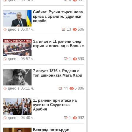
Сибига: Русия търси нова
криза с храните, удряйки
кораби
днес в 06:07 ч.
13
506
Загинал и 11 ранени след
взрив и огнен ад в Бронкс
днес в 05:57 ч.
1
590
7 август 1876 г. Родена е
топ шпионката Мата Хари
днес в 05:11 ч.
44
5 886
11 ранени при атака на
хусите в Саудитска
Арабия
днес в 04:40 ч.
1
992
Белград потвърди: