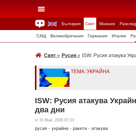
България
Свят
Мнения
Разслед
Здраве
Времето
Анкети
Вицове
Куизове
САЩ
Великобритания
Германия
Италия
Ру
Япония
Швейцария
Северна Македония
Тур
Свят
»
Русия
»
ISW: Русия атакува Укр
Всички държави
Унгария
ТЕМА: УКРАЙНА
ISW: Русия атакува Украйн
два дни
15 Май, 2026 07:23
русия
-
украйна
-
ракети
-
атакува