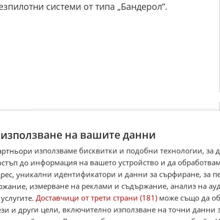
зпилотни системи от типа „Бандерол“.
 използване на вашите данни
артньори използваме бисквитки и подобни технологии, за 
общиха, че са прихванали 29 крилати ракети
остъп до информация на вашето устройство и да обработва
рона. Говорителят на ВВС на Украйна Юрий
адрес, уникални идентификатори и данни за сърфиране, за 
редоточили атаките си основно срещу
ржание, измерване на реклами и съдържание, анализ на ау
рят и пробият украинската противовъздушна
 услугите.
Доставчици от трети страни (181)
може също да об
ези и други цели, включително използване на точни данни 