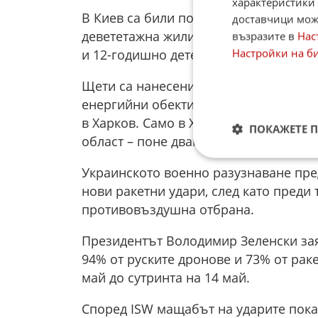
характеристики 
В Киев са били повредени най-малко 
доставчици може
девететажна жилищна сграда, при кое
възразите в
Нас
Настройки на б
и 12-годишно дете. Ранените са поне 
Щети са нанесени и на пристанищна и
енергийни обекти в Хмелницка и Черн
в Харков. Само в Харковска област са
ПОКАЖЕТЕ 
област – поне двама.
Украинското военно разузнаване пре
нови ракетни удари, след като преди 
противовъздушна отбрана.
Президентът Володимир Зеленски зая
94% от руските дронове и 73% от раке
май до сутринта на 14 май.
Според ISW мащабът на ударите показ