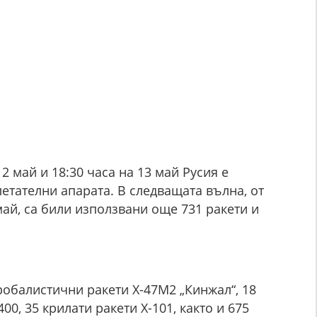
2 май и 18:30 часа на 13 май Русия е
летателни апарата. В следващата вълна, от
май, са били използвани още 731 ракети и
обалистични ракети Х-47М2 „Кинжал“, 18
0, 35 крилати ракети Х-101, както и 675