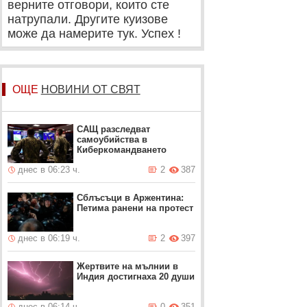
верните отговори, които сте
натрупали. Другите куизове
може да намерите тук. Успех !
ОЩЕ
НОВИНИ ОТ СВЯТ
САЩ разследват
самоубийства в
Киберкомандването
днес в 06:23 ч.
2
387
Сблъсъци в Аржентина:
Петима ранени на протест
днес в 06:19 ч.
2
397
Жертвите на мълнии в
Индия достигнаха 20 души
днес в 06:14 ч.
0
351