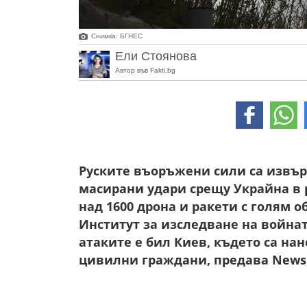
Снимка: БГНЕС
Ели Стоянова
Автор във Fakti.bg
Руските въоръжени сили са извъ
масирани удари срещу Украйна в 
над 1600 дрона и ракети с голям о
Институт за изследване на войната
атаките е бил Киев, където са на
цивилни граждани, предава News.