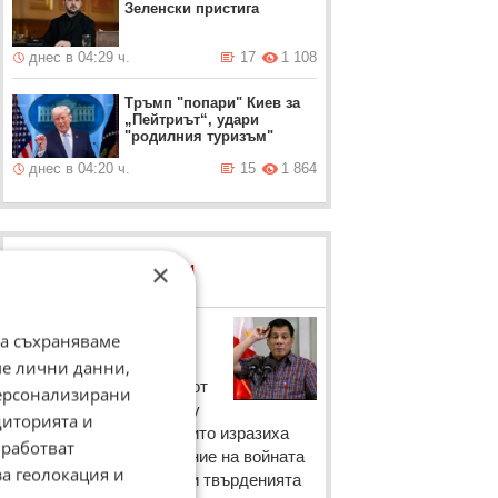
Зеленски пристига
днес в 04:29 ч.
17
1 108
Тръмп "попари" Киев за
„Пейтриът“, удари
"родилния туризъм"
днес в 04:20 ч.
15
1 864
×
ЛОВЦИ НА БИСЕРИ
Родриго Дутерте
да съхраняваме
Така президентът на
ме лични данни,
Филипините се защити от
персонализирани
критиките, отправени му
диторията и
от Западните нации, които изразиха
работват
загриженост по отношение на войната
за геолокация и
му срещу наркотиците и твърденията