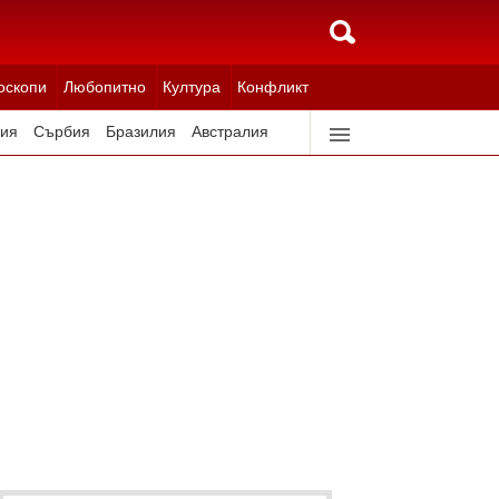
оскопи
Любопитно
Култура
Конфликт
ия
Сърбия
Бразилия
Австралия
идерландия
Северна Корея