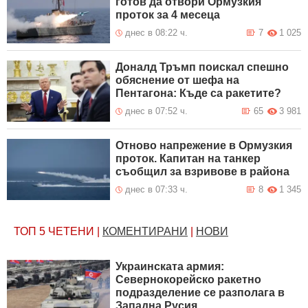
готов да отвори Ормузкия
проток за 4 месеца
днес в 08:22 ч.
7
1 025
Доналд Тръмп поискал спешно
обяснение от шефа на
Пентагона: Къде са ракетите?
днес в 07:52 ч.
65
3 981
Отново напрежение в Ормузкия
проток. Капитан на танкер
съобщил за взривове в района
днес в 07:33 ч.
8
1 345
ТОП 5
ЧЕТЕНИ
|
КОМЕНТИРАНИ
|
НОВИ
Украинската армия:
Севернокорейско ракетно
подразделение се разполага в
Западна Русия