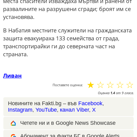
места спасители изваждаха мъртви и ранени от
развалините на разрушени сгради; броят им се
установява.
В Набатия местните служители на гражданската
защита евакуираха 133 семейства от града,
транспортирайки ги до северната част на
страната.
Ливан
☆
☆
☆
☆
☆
Поставете оценка:
Оценка
1.4
от
9
гласа.
Новините на Fakti.bg – във
Facebook
,
Instagram
,
YouTube
,
канал Viber
,
X
Четете ни и в Google News Showcase
Абонамент за Факти.БГ в Google Alerts