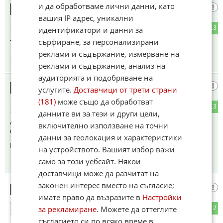
и да обработваме лични данни, като
Жалка чифутска измет
4
вашия IP адрес, уникални
4
13
идентификатори и данни за
ОТГОВОР
сърфиране, за персонализирани
Терористи
реклами и съдържание, измерване на
06:34
29.05.2026
реклами и съдържание, анализ на
аудиторията и подобряване на
Шопо
5
услугите.
Доставчици от трети страни
(181)
може също да обработват
2
13
ОТГОВОР
данните ви за тези и други цели,
Ако Нетаняхо беше президент на Русия щеше да изравни
включително използване на точни
със земята Киев.
данни за геолокация и характеристики
Коментиран от
#6
на устройството. Вашият избор важи
само за този уебсайт. Някои
07:03
29.05.2026
доставчици може да разчитат на
законен интерес вместо на съгласие;
Мунчо
6
имате право да възразите в
Настройки
за рекламиране
. Можете да оттеглите
3
2
ОТГОВОР
съгласието си по всяко време в