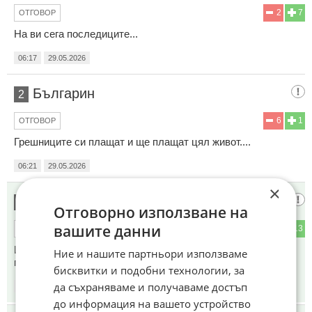
2
7
ОТГОВОР
На ви сега последиците...
06:17
29.05.2026
Българин
2
6
1
ОТГОВОР
Грешниците си плащат и ще плащат цял живот....
06:21
29.05.2026
×
Потвърдено
3
Отговорно използване на
вашите данни
4
13
ОТГОВОР
Израел са признати и за сексуални престъпници освен за
Ние и нашите партньори използваме
геноцид.
бисквитки и подобни технологии, за
да съхраняваме и получаваме достъп
06:34
29.05.2026
до информация на вашето устройство