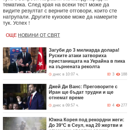
тематика. След края на всеки тест може да
видите резултат с верните отговори, които сте
натрупали. Другите куизове може да намерите
тук. Успех !
ОЩЕ
НОВИНИ ОТ СВЯТ
Зaгyби дo 3 милиapдa дoлapa!
Руските атаки затвориха
пристанищата на Украйна в пика
на зърнената реколта
днес в 10:07 ч.
3
188
Джей Ди Ванс: Преговорите с
Иран ще бъдат трудни и ще
отнемат време
днес в 09:57 ч.
4
277
Южна Корея под рекордни жеги:
До 39°C в Сеул, над 20 жертви и