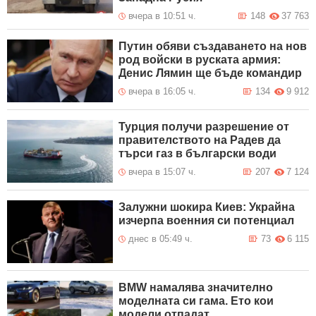
вчера в 10:51 ч.
148
37 763
Путин обяви създаването на нов
род войски в руската армия:
Денис Лямин ще бъде командир
вчера в 16:05 ч.
134
9 912
Турция получи разрешение от
правителството на Радев да
търси газ в български води
вчера в 15:07 ч.
207
7 124
Залужни шокира Киев: Украйна
изчерпа военния си потенциал
днес в 05:49 ч.
73
6 115
BMW намалява значително
моделната си гама. Ето кои
модели отпадат