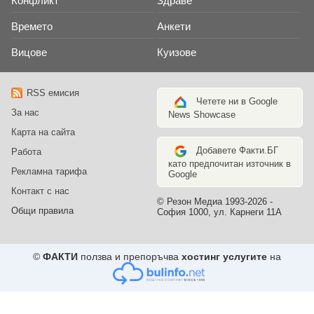
Конфликт
Здраве
Времето
Анкети
Вицове
Куизове
RSS емисия
Четете ни в Google
За нас
News Showcase
Карта на сайта
Добавете Факти.БГ
Работа
като предпочитан източник в
Рекламна тарифа
Google
Контакт с нас
© Резон Медиа 1993-2026 -
Общи правила
София 1000, ул. Карнеги 11А
©
ФАКТИ
ползва и препоръчва
хостинг услугите
на