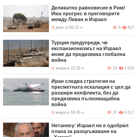
Деликатно равновесие в Рим!
Има прогрес в преговорите
между Ливан и Израел
днес в 09:22 ч.
0
417
Турция предупреди, че
експанзионизмът на Израел
може да предизвика глобална
война
вчера в 22:15 ч.
21
2 014
Иран следва стратегия на
пресметната ескалация с цел да
разшири конфликта, без да
предизвика пълномащабна
война
вчера в 18:45 ч.
37
5 017
Нетаняху: Израел не е одобрил
плана за разоръжаване на