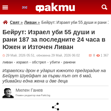
Свят
»
Ливан
»
Бейрут: Израел уби 55 души и рани 1
Бейрут: Израел уби 55 души и
рани 187 за последните 24 часа в
Южен и Източен Ливан
29 Май, 2026 05:51, обновена 29 Май, 2026 06:02
8
1 367
ливан
-
израел
-
обстрел
-
убити
-
ранени
Израелски дрон е ударил южното предградие на
Бейрут Шуейфат за първи път от 6 май,
убивайки една жена и две деца
Милен Ганев
Главен редактор във Fakti.bg