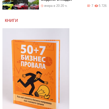
вчера в 20:20 ч.
7
5 726
КНИГИ