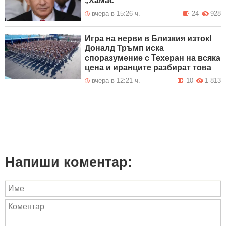
„Хамас“
вчера в 15:26 ч.
24
928
Игра на нерви в Близкия изток!
Доналд Тръмп иска
споразумение с Техеран на всяка
цена и иранците разбират това
вчера в 12:21 ч.
10
1 813
Напиши коментар: