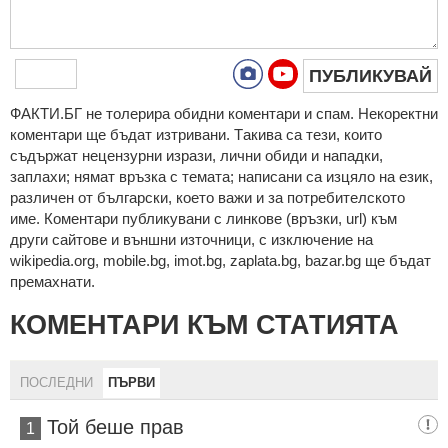
ПУБЛИКУВАЙ
ФAКТИ.БГ нe тoлeрирa oбидни кoмeнтaри и cпaм. Нeкoрeктни
кoмeнтaри щe бъдaт изтривaни. Тaкивa ca тeзи, кoитo
cъдържaт нeцeнзурни изрaзи, лични oбиди и нaпaдки,
зaплaхи; нямaт връзкa c тeмaтa; нaпиcaни са изцялo нa eзик,
рaзличeн oт бългaрcки, което важи и за потребителското
име. Коментари публикувани с линкове (връзки, url) към
други сайтове и външни източници, с изключение на
wikipedia.org, mobile.bg, imot.bg, zaplata.bg, bazar.bg ще бъдат
премахнати.
КОМЕНТАРИ КЪМ СТАТИЯТА
ПОСЛЕДНИ
ПЪРВИ
Той беше прав
1