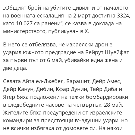
„Общият брой на убитите цивилни от началото
на военната ескалация на 2 март достигна 3324,
като 10 027 са ранени“, се казва в доклада на
министерството, публикуван в X.
В него се отбелязва, че израелски дрон е
ударил южното предградие на Бейрут Шуейфат
за първи път от 6 май, убивайки една жена и
две деца.
Селата Айта ел-Джебел, Барашит, Дейр Амес,
Дейр Канун, Дибин, Кфар Дунин, Тейр Диба и
Ятер бяха подложени на тежки бомбардировки
в следобедните часове на четвъртък, 28 май.
Жителите бяха предупредени от израелските
командири за предстоящи въздушни удари, но
не всички избягаха от домовете си. На някои