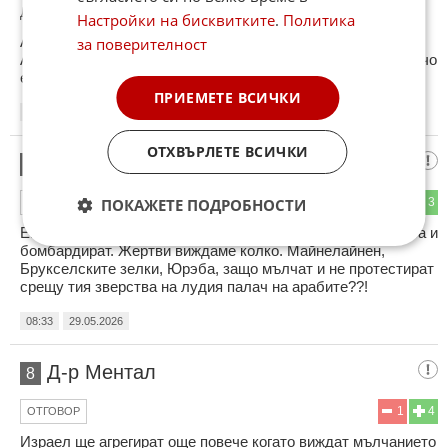
До коментар
#5
от "Шопо":
Настройки на бисквитките
.
Политика
А представяш ли си да беше президент на
за поверителност
Америка.....щеше да изрине Иран за няколко дни, ама Дончо
е слаба "ракия".... 🤣
ПРИЕМЕТЕ ВСИЧКИ
07:12
29.05.2026
ОТХВЪРЛЕТЕ ВСИЧКИ
Калъчев
7
ПОКАЖЕТЕ ПОДРОБНОСТИ
2
3
ОТГОВОР
Евреите предупредиха хората да се махат и няма и 2 часа и
бомбардират. Жертви виждаме колко. Майнелайнен,
Брукселските зелки, Юрэба, защо мълчат и не протестират
срещу тия зверства на лудия палач на арабите??!
08:33
29.05.2026
Д-р Ментал
8
1
4
ОТГОВОР
Израел ще агрегират още повече когато виждат мълчанието