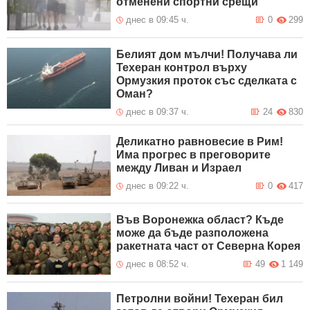
отменени спортни срещи
днес в 09:45 ч.
0
299
Белият дом мълчи! Получава ли
Техеран контрол върху
Ормузкия проток със сделката с
Оман?
днес в 09:37 ч.
24
830
Деликатно равновесие в Рим!
Има прогрес в преговорите
между Ливан и Израел
днес в 09:22 ч.
0
417
Във Воронежка област? Къде
може да бъде разположена
ракетната част от Северна Корея
днес в 08:52 ч.
49
1 149
Петролни войни! Техеран бил