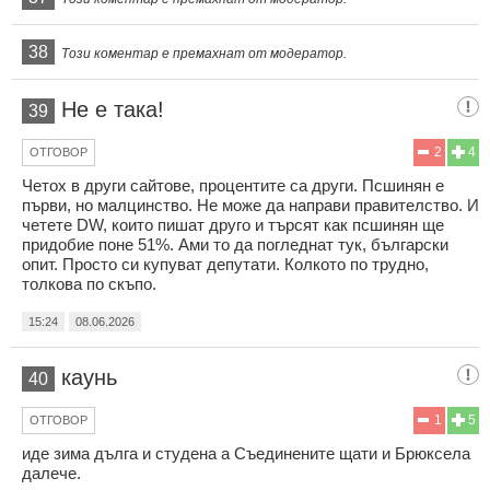
38
Този коментар е премахнат от модератор.
Не е така!
39
2
4
ОТГОВОР
Четох в други сайтове, процентите са други. Псшинян е
първи, но малцинство. Не може да направи правителство. И
четете DW, които пишат друго и търсят как псшинян ще
придобие поне 51%. Ами то да погледнат тук, български
опит. Просто си купуват депутати. Колкото по трудно,
толкова по скъпо.
15:24
08.06.2026
каунь
40
1
5
ОТГОВОР
иде зима дълга и студена а Съединените щати и Брюксела
далече.