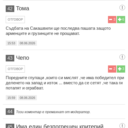
Тома
42
3
6
ОТГОВОР
Съдбата на Сакашвили ще последва пашата защото
арменците и грузинците не прощават.
15:53
08.06.2026
Чепо
43
2
3
ОТГОВОР
Поредните глупаци ,които си мислят ,че има победител при
деленето на запад и изток ... вместо да се сетят ,че така ги
потапят и ограбват.
15:59
08.06.2026
44
Този коментар е премахнат от модератор.
Има един безпогрешен критерий
45