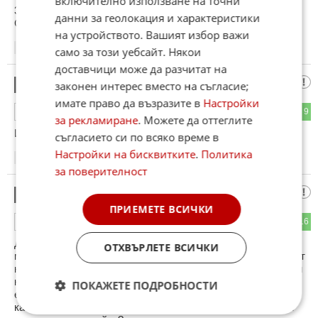
включително използване на точни
31ОТГОВОР
данни за геолокация и характеристики
Скоро ще го гътнат
на устройството. Вашият избор важи
14:06
08.06.2026
само за този уебсайт. Някои
доставчици може да разчитат на
Хорацио
12
законен интерес вместо на съгласие;
имате право да възразите в
Настройки
11
9
ОТГОВОР
за рекламиране
. Можете да оттеглите
И тия ги чака един дърт уе.й .
съгласието си по всяко време в
Настройки на бисквитките
.
Политика
14:08
08.06.2026
за поверителност
Бай Пунди Говнокомандващия
13
ПРИЕМЕТЕ ВСИЧКИ
16
16
ОТГОВОР
Дори, копейките, които хвалят Русия не отиват там. Най-
ОТХВЪРЛЕТЕ ВСИЧКИ
много някоя платена копейка с цел пропаганда да снима от
някой супермаркет в Москва рафтовете с цел да ни убеди
какво изобилие имало там и как санкциите имали обратен
ПОКАЖЕТЕ ПОДРОБНОСТИ
ефект, поради което трябвало да ги смъкнем 🤣🤣🤣 Ами
като имали хубав ефект за матушката ви Русия що да ги