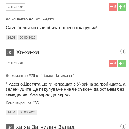
5
6
ОТГОВОР
До коментар
#21
от "Анджо":
Само болни мозъци обичат агресорска русия!
14:52
08.06.2026
Хо-ха-ха
33
4
6
ОТГОВОР
До коментар
#26
от "Весел Патиланец":
Чудесно.Цветята ще ги изпращат в Украйна за гробищата, а
зеленчуците ще ги купуваме ние че съвсем да останем без
земеделие. Ама карай да върви.
Коментиран от
#35
14:54
08.06.2026
ха ха Загнилия Запад
34