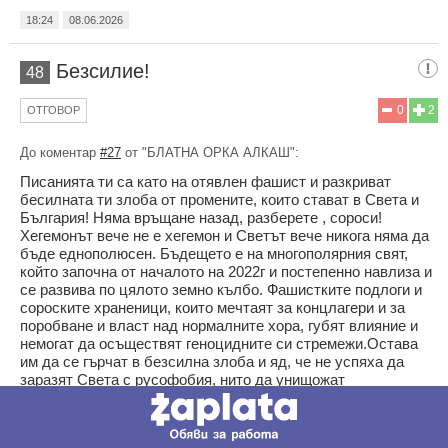
18:24
08.06.2026
Безсилие!
48
0
2
ОТГОВОР
До коментар
#27
от "БЛАТНА ОРКА АЛКАШ":
Писанията ти са като на отявлен фашист и разкриват
бесилната ти злоба от промените, които стават в Света и
България! Няма връщане назад, разберете , сороси!
Хегемонът вече не е хегемон и Светът вече никога няма да
бъде еднополюсен. Бъдещето е на многополярния свят,
който започна от началото на 2022г и постепенно навлиза и
се развива по цялото земно кълбо. Фашистките подлоги и
сороските храненици, които мечтаят за концлагери и за
поробване и власт над нормалните хора, губят влияние и
немогат да осъществят геноцидните си стремежи.Остава
им да се гърчат в безсилна злоба и яд, че не успяха да
заразят Света с русофобия, нито да унищожат
другомислещите. Любовта побеждава
човеконенавистническите идеологии.