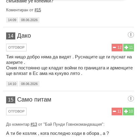
смъкваме уе копейки?
Коментиран от
#15
14:09
08.06.2026
Дако
14
12
11
ОТГОВОР
Тия нищо добро няма да видят . Руснаците ще ги пуснат на
азерите .
Ония постоянно ще кладат войни по границата и арменците
ще влязат в Ес ама на кукуво лято .
14:10
08.06.2026
Само питам
15
11
10
ОТГОВОР
До коментар
#13
от "Бай Пунди Говнокомандващия":
А ти бе козляк , кога последно ходи в обора , а ?