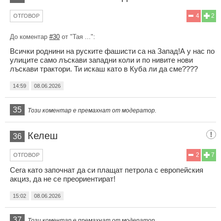
4
2
ОТГОВОР
До коментар
#30
от "Тая ...":
Всички роднини на руските фашисти са на Запад!А у нас по
улиците само лъскави западни коли и по нивите нови
лъскави трактори. Ти искаш като в Куба ли да сме????
14:59
08.06.2026
35
Този коментар е премахнат от модератор.
Келеш
36
2
7
ОТГОВОР
Сега като започнат да си плащат петрола с европейския
акциз, да не се преориентират!
15:02
08.06.2026
37
Този коментар е премахнат от модератор.