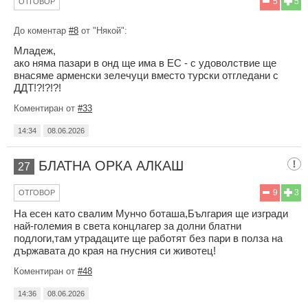
5
5
ОТГОВОР
До коментар
#8
от "Някой":
Младеж,
ако няма пазари в онд ще има в ЕС - с удоволствие ще
внасяме арменски зелечуци вместо турски отгледани с
ДДТ!?!?!?!
Коментиран от
#33
14:34
08.06.2026
БЛАТНА ОРКА АЛКАШ
27
9
3
ОТГОВОР
На есен като свалим Мунчо боташа,България ще изгради
най-големия в света концлагер за долни блатни
подлоги,там утрадаците ще работят без пари в полза на
държавата до края на гнусния си животец!
Коментиран от
#48
14:36
08.06.2026