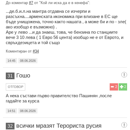
До коментар
#7
от "Кой ли иска да е в кенефа":
...де.б.и.л.на мантра отдавна се изчерпи и
разсъхна....арменската икономика при влизане в ЕС ще
бъде унищожена, точно както нашата , а може би и по - зле(
ако изобщо е възможно) .
Аре у лево ...и да знаеш, това, че бензина по станциите
вече 3 10 лева ( 1 Евро 56 цента) изобщо не е от Еврото, и
свръхдеэицета и той също
Коментиран от
#34
14:45
08.06.2026
Гошо
31
2
2
ОТГОВОР
А нека състави първо правителство Пашинян ,после
гадайте за курса
14:51
08.06.2026
всички мразят Терориста русия
32