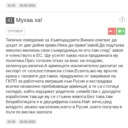
15:43
08.06.2026
Мухаа ха!
41
1
4
ОТГОВОР
Типично поведение за Хъмпърцурите.Винаги опитват да
цоцат от две дойни крави.Нека да прави"завой.Да подлъгва
няколко милиона свои сънародници,че ето,там след" завоя
е членството в ЕС. Ще усетят какво носи продажната му
политика.През тотален отказ за внос на плодове,
зеленчуци,напитки.А арменците изключително разчитат на
експорт от селскостопански стоки.Есента,ако му врътне
крана с газовите доставки, придружено от закриване на
ГКПП за работната миграция към Русия и екстрадира
всички незаконно пребиваващи арменци( а те са стотици
хиляди), който издържат родители ,семейства с доходите
изработени там,ще му се стъжни живота.Без това,там
безработицата е в двуцифрена скала.Най- вече,сред
младото ,мъжко население,което в Русия ,което получва в
пъти по високи заплати
15:49
08.06.2026