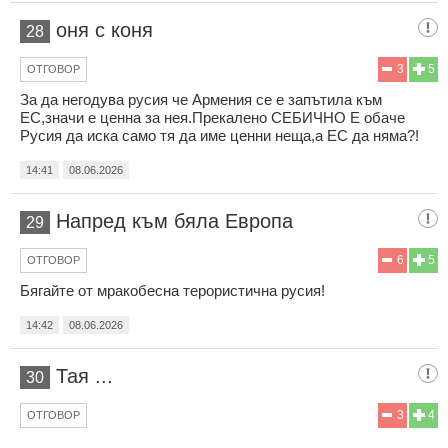
оня с коня
28
3
5
ОТГОВОР
За да негодува русия че Армения се е запътила към
ЕС,значи е ценна за нея.Прекалено СЕБИЧНО Е обаче
Русия да иска само тя да име ценни неща,а ЕС да няма?!
14:41
08.06.2026
Напред към бяла Европа
29
6
5
ОТГОВОР
Бягайте от мракобесна терористична русия!
14:42
08.06.2026
Тая ...
30
3
4
ОТГОВОР