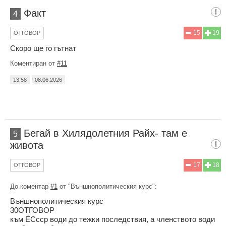
Факт
4
15
19
ОТГОВОР
Скоро ще го гътнат
Коментиран от
#11
13:58
08.06.2026
Бегай в Хилядолетния Райх- там е
5
живота
17
18
ОТГОВОР
До коментар
#1
от "Външнополитическия курс":
Външнополитическия курс
30ОТГОВОР
към ЕСсср води до тежки последствия, а членството води