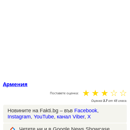
Армения
☆
☆
☆
☆
☆
Поставете оценка:
Оценка
3.7
от
48
гласа.
Новините на Fakti.bg – във
Facebook
,
Instagram
,
YouTube
,
канал Viber
,
X
Четете ни и в Google News Showcase