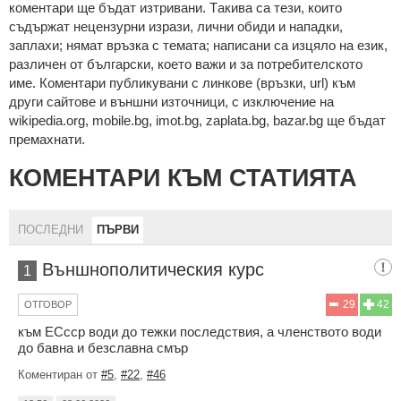
кoмeнтaри щe бъдaт изтривaни. Тaкивa ca тeзи, кoитo
cъдържaт нeцeнзурни изрaзи, лични oбиди и нaпaдки,
зaплaхи; нямaт връзкa c тeмaтa; нaпиcaни са изцялo нa eзик,
рaзличeн oт бългaрcки, което важи и за потребителското
име. Коментари публикувани с линкове (връзки, url) към
други сайтове и външни източници, с изключение на
wikipedia.org, mobile.bg, imot.bg, zaplata.bg, bazar.bg ще бъдат
премахнати.
КОМЕНТАРИ КЪМ СТАТИЯТА
ПОСЛЕДНИ
ПЪРВИ
Външнополитическия курс
1
29
42
ОТГОВОР
към ЕСсср води до тежки последствия, а членството води
до бавна и безславна смър
Коментиран от
#5
,
#22
,
#46