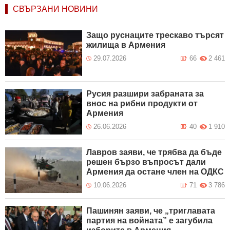
СВЪРЗАНИ НОВИНИ
Защо руснаците трескаво търсят
жилища в Армения
29.07.2026
66
2 461
Русия разшири забраната за
внос на рибни продукти от
Армения
26.06.2026
40
1 910
Лавров заяви, че трябва да бъде
решен бързо въпросът дали
Армения да остане член на ОДКС
10.06.2026
71
3 786
Пашинян заяви, че „триглавата
партия на войната” е загубила