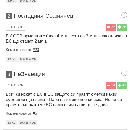
13:56
08.06.2026
Последния Софиянец
2
33
38
ОТГОВОР
В СССР арменците бяха 4 млн, сега са 3 млн а ако влязат в
ЕС ще станат 2 млн.
Коментиран от
#20
13:56
08.06.2026
НеЗнаещия
3
24
43
ОТГОВОР
Всички искат с ЕС в ЕС защото си правят сметки какви
субсидии ще взимат. Пари на готово все ки иска. Но не си
правят сметката че ЕС само взима а нищо не дава.
Коментиран от
#6
13:57
08.06.2026