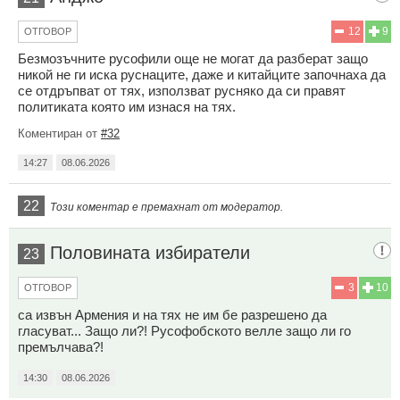
12
9
ОТГОВОР
Безмозъчните русофили още не могат да разберат защо
никой не ги иска руснаците, даже и китайците започнаха да
се отдръпват от тях, използват русняко да си правят
политиката която им изнася на тях.
Коментиран от
#32
14:27
08.06.2026
22
Този коментар е премахнат от модератор.
Половината избиратели
23
3
10
ОТГОВОР
са извън Армения и на тях не им бе разрешено да
гласуват... Защо ли?! Русофобското велле защо ли го
премълчава?!
14:30
08.06.2026