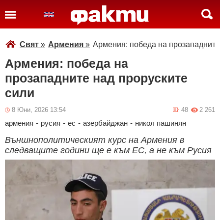
Свят
»
Армения
»
Армения: победа на прозападните
Армения: победа на
прозападните над проруските
сили
8 Юни, 2026 13:54
48
2 261
армения
-
русия
-
ес
-
азербайджан
-
никол пашинян
Външнополитическият курс на Армения в
следващите години ще е към ЕС, а не към Русия