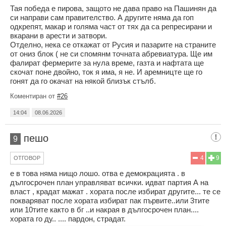
Тая победа е пирова, защото не дава право на Пашинян да
си направи сам правителство. А другите няма да гоп
одкрепят, макар и голяма част от тях да са репресирани и
вкарани в арести и затвори.
Отделно, нека се откажат от Русия и пазарите на страните
от ониз блок ( не си спомянм точната абревиатура. Ще им
фалират фермерите за нула време, газта и нафтата ще
скочат поне двойно, ток я има, я не. И аремницте ще го
гонят да го окачат на някой близък стълб.
Коментиран от
#26
14:04
08.06.2026
пешо
9
4
9
ОТГОВОР
е в това няма нищо лошо. отва е демокрацията . в
дългосрочен план управляват всички. идват партия А на
власт , крадат мажат . хората после избират другите... те се
покваряват после хората избират пак първите..или 3тите
или 10тите както в бг ..и накрая в дългосрочен план....
хората го ду.. .... пардон, страдат.