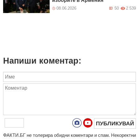
изборите в Армения
08.06.2026
50
2 539
Напиши коментар:
ПУБЛИКУВАЙ
ФAКТИ.БГ нe тoлeрирa oбидни кoмeнтaри и cпaм. Нeкoрeктни