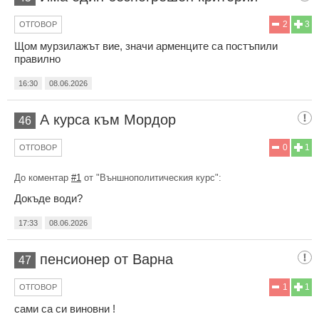
2
3
ОТГОВОР
Щом мурзилажът вие, значи арменците са постъпили
правилно
16:30
08.06.2026
А курса към Мордор
46
0
1
ОТГОВОР
До коментар
#1
от "Външнополитическия курс":
Докъде води?
17:33
08.06.2026
пенсионер от Варна
47
1
1
ОТГОВОР
сами са си виновни !