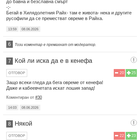
до бавна и безславна смърт
-;-
Бегай в Хилядолетния Райх- там е живота- нека и другите
русофили да се преместват овреме в Райха.
13:59
08.06.2026
6
Този коментар е премахнат от модератор.
Кой ли иска да е в кенефа
7
20
25
ОТГОВОР
Защо всеки гледа да бега овреме от кенефа!
Даже и кабеевчетата искат лошия запад!
Коментиран от
#30
14:03
08.06.2026
Някой
8
22
23
ОТГОВОР