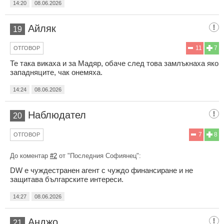
14:20
08.06.2026
Айляк
19
11
7
ОТГОВОР
Те така викаха и за Мадяр, обаче след това замлъкнаха яко
западняците, чак онемяха.
14:24
08.06.2026
Наблюдател
20
7
8
ОТГОВОР
До коментар
#2
от "Последния Софиянец":
DW е чуждестранен агент с чуждо финансиране и не
защитава българските интереси.
14:27
08.06.2026
Анджо
21