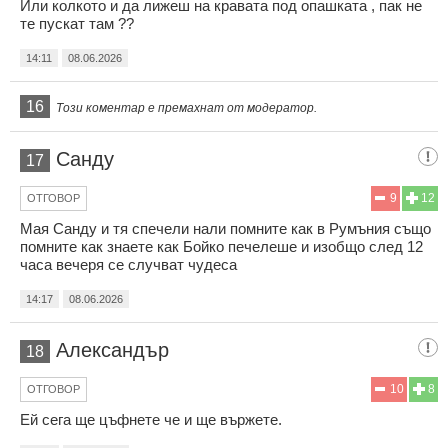
Или колкото и да лижеш на кравата под опашката , пак не
те пускат там ??
14:11
08.06.2026
16
Този коментар е премахнат от модератор.
Санду
17
9
12
ОТГОВОР
Мая Санду и тя спечели нали помните как в Румъния също
помните как знаете как Бойко печелеше и изобщо след 12
часа вечеря се случват чудеса
14:17
08.06.2026
Александър
18
10
8
ОТГОВОР
Ей сега ще цъфнете че и ще вържете.