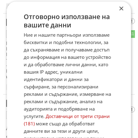
×
14:04
08.06.2026
Отговорно използване на
Кризата в Украйна
10
вашите данни
7
11
Ние и нашите партньори използваме
ОТГОВОР
бисквитки и подобни технологии, за
Москва нееднократно изрази недоволство от курса на
Пашинян за сближаване с ЕС. Руският президент
да съхраняваме и получаваме достъп
Владимир Путин каза, че ситуацията в Армения напомня
до информация на вашето устройство
тази, която доведе до началото на "кризата" в Украйна.
и да обработваме лични данни, като
-;-
Майора от КГБ-то определя ставащото в
вашия IP адрес, уникални
несъществуващата УКрайна като криза.
идентификатори и данни за
сърфиране, за персонализирани
14:05
08.06.2026
реклами и съдържание, измерване на
реклами и съдържание, анализ на
Западните болници лекуват и отровени
11
аудиторията и подобряване на
8
1
ОТГОВОР
услугите.
Доставчици от трети страни
(181)
може също да обработват
До коментар
#4
от "Факт":
данните ви за тези и други цели,
Факт