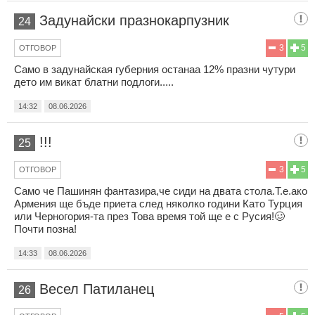
Задунайски празнокарпузник
24
3
5
ОТГОВОР
Само в задунайская губерния останаа 12% празни чутури
дето им викат блатни подлоги.....
14:32
08.06.2026
!!!
25
3
5
ОТГОВОР
Само че Пашинян фантазира,че сиди на двата стола.Т.е.ако
Армения ще бъде приета след няколко години Като Турция
или Черногория-та през Това время той ще е с Русия!🥴
Почти позна!
14:33
08.06.2026
Весел Патиланец
26