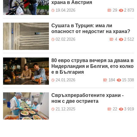
храна в Австрия
19.04.2026
29
2 873
Сушата в Турция: има ли
опасност от недостиг на храна?
02.02.2026
4
2 512
80 евро струва вечеря за двама в
Нидерландия и Белгия, ето колко
е в България
24.01.2026
184
15 338
Свръхпреработените храни -
нож с две остриета
21.12.2025
22
3 919