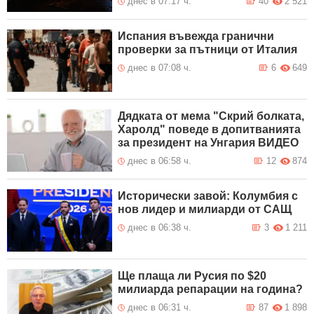
днес в 07:17 ч.
40
2 521
Испания въвежда гранични
проверки за пътници от Италия
днес в 07:08 ч.
6
649
Дядката от мема "Скрий болката,
Харолд" поведе в допитванията
за президент на Унгария ВИДЕО
днес в 06:58 ч.
12
874
Исторически завой: Колумбия с
нов лидер и милиарди от САЩ
днес в 06:38 ч.
3
1 211
Ще плаща ли Русия по $20
милиарда репарации на година?
днес в 06:31 ч.
87
1 898