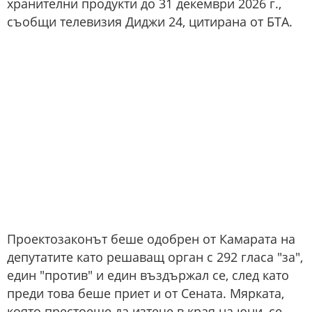
хранителни продукти до 31 декември 2026 г.,
съобщи телевизия Диджи 24, цитирана от БТА.
Проектозаконът беше одобрен от Камарата на
депутатите като решаващ орган с 292 гласа "за",
един "против" и един въздържал се, след като
преди това беше приет и от Сената. Мярката,
която престоеше да изтече в края на юни, се