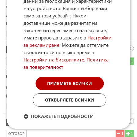
данни за геолокация и характеристики
До коментар
#1
от "К.О.Т.а.р.А.К 🐱":
на устройството. Вашият избор важи
Да! Ще реже мачешки опашки!
само за този уебсайт. Някои
доставчици може да разчитат на
Коментиран от
#4
законен интерес вместо на съгласие;
17:16
10.06.2026
имате право да възразите в
Настройки
за рекламиране
. Можете да оттеглите
бай чекмеджан
3
съгласието си по всяко време в
Настройки на бисквитките
.
Политика
5
1
ОТГОВОР
за поверителност
тук сте по добре
намалиха ги с 15%
ПРИЕМЕТЕ ВСИЧКИ
а по мое време лапахте на кяр при бг евтиния леф
Коментиран от
#9
ОТХВЪРЛЕТЕ ВСИЧКИ
17:17
10.06.2026
ПОКАЖЕТЕ ПОДРОБНОСТИ
К.О.Т.а.р.А.К 🐱
4
1
1
ОТГОВОР