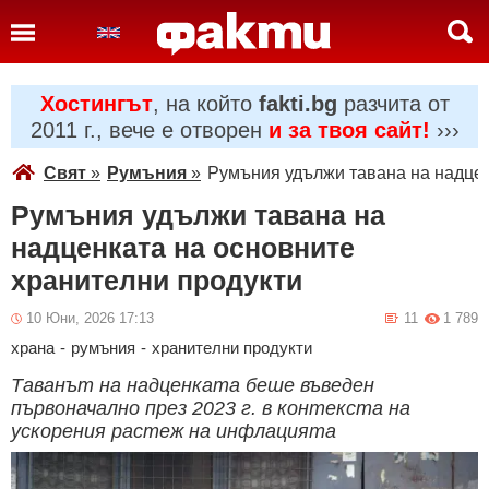
Хостингът
, на който
fakti.bg
разчита от
2011 г., вече е отворен
и за твоя сайт!
›››
Свят
»
Румъния
»
Румъния удължи тавана на надцен
Румъния удължи тавана на
надценката на основните
хранителни продукти
10 Юни, 2026 17:13
11
1 789
храна
-
румъния
-
хранителни продукти
Таванът на надценката беше въведен
първоначално през 2023 г. в контекста на
ускорения растеж на инфлацията