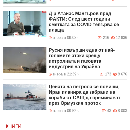
Д-р Атанас Мангъров пред
ФАКТИ: След шест години
сметката за COVID тепърва се
плаща
вчера в 09:02 ч.
216
12 836
Русия извърши една от най-
големите атаки срещу
петролната и газовата
индустрия на Украйна
вчера в 21:39 ч.
173
8 676
Цената на петрола се повиши,
Иран планира да забрани на
кораби от САЩ да преминават
през Ормузкия проток
вчера в 09:52 ч.
43
8 003
КНИГИ