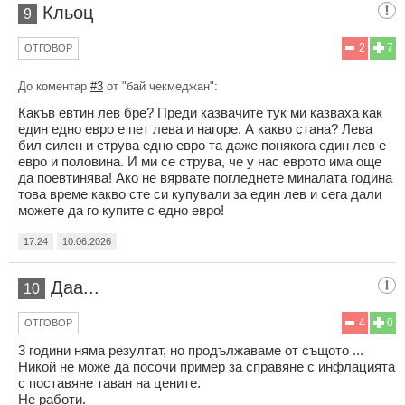
Кльоц
9
2
7
ОТГОВОР
До коментар
#3
от "бай чекмеджан":
Какъв евтин лев бре? Преди казвачите тук ми казваха как
един едно евро е пет лева и нагоре. А какво стана? Лева
бил силен и струва едно евро та даже понякога един лев е
евро и половина. И ми се струва, че у нас еврото има още
да поевтинява! Ако не вярвате погледнете миналата година
това време какво сте си купували за един лев и сега дали
можете да го купите с едно евро!
17:24
10.06.2026
Даа...
10
4
0
ОТГОВОР
3 години няма резултат, но продължаваме от същото ...
Никой не може да посочи пример за справяне с инфлацията
с поставяне таван на цените.
Не работи.