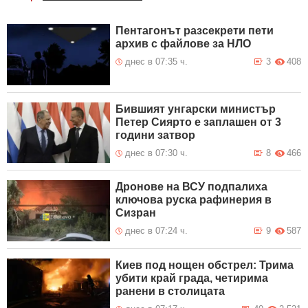
Пентагонът разсекрети пети
архив с файлове за НЛО
днес в 07:35 ч.
3
408
Бившият унгарски министър
Петер Сиярто е заплашен от 3
години затвор
днес в 07:30 ч.
8
466
Дронове на ВСУ подпалиха
ключова руска рафинерия в
Сизран
днес в 07:24 ч.
9
587
Киев под нощен обстрел: Трима
убити край града, четирима
ранени в столицата