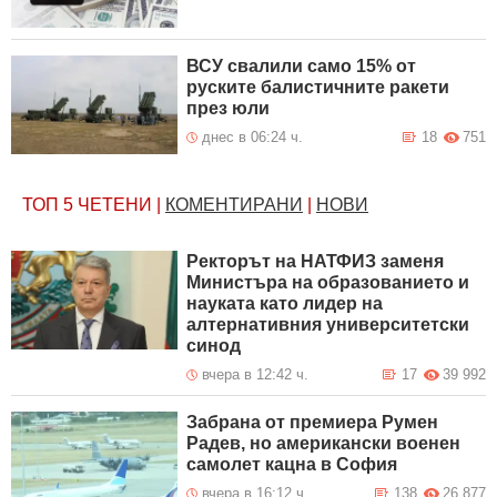
ВСУ свалили само 15% от
руските балистичните ракети
през юли
днес в 06:24 ч.
18
751
ТОП 5
ЧЕТЕНИ
|
КОМЕНТИРАНИ
|
НОВИ
Ректорът на НАТФИЗ заменя
Министъра на образованието и
науката като лидер на
алтернативния университетски
синод
вчера в 12:42 ч.
17
39 992
Забрана от премиера Румен
Радев, но американски военен
самолет кацна в София
вчера в 16:12 ч.
138
26 877