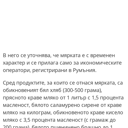
В него се уточнява, че мярката е с временен
характер и се прилага само за икономическите
оператори, регистрирани в Румъния.
Сред продуктите, за които се отнася мярката, са
обикновеният бял хляб (300-500 грама),
прясното краве мляко от 1 литър с 1,5 процента
масленост, бялото саламурено сирене от краве
мляко на килограм, обикновеното краве кисело
мляко с 3,5 процента масленост (с грамаж до
200 грама), бялото пшеничено брашно до 1