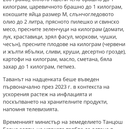
килограм, царевичното брашно до 1 килограм,
кокошите яйца размер М, слънчогледовото
олио до 2 литра, прясното пилешко и свинско
месо, пресните зеленчуци на килограм (домати,
лук, краставици, зрял фасул, моркови, чушки,
чесън), пресните плодове на килограм (червени
и жълти ябълки, сливи, круши, десертно грозде),
картофи на килограм, масло, сметана, бяла
захар до 1 килограм, петмез.
Таванът на надценката беше въведен
първоначално през 2023 г. в контекста на
ускорения растеж на инфлацията и
поскъпването на хранителните продукти,
напомня телевизията.
Временният министър на земеделието Танцош