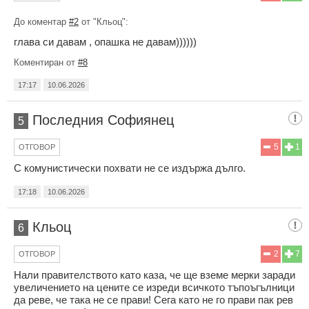
До коментар
#2
от "Кльоц":
глава си давам , опашка не давам))))))
Коментиран от
#8
17:17
10.06.2026
Последния Софиянец
5
5
1
ОТГОВОР
С комунистически похвати не се издържа дълго.
17:18
10.06.2026
Кльоц
6
2
7
ОТГОВОР
Нали правителството като каза, че ще вземе мерки заради
увеличението на цените се изреди всичкото тъпоъгълници
да реве, че така не се прави! Сега като не го прави пак рев