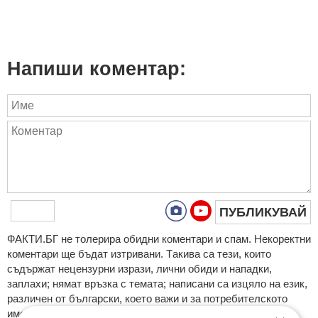
Напиши коментар:
ПУБЛИКУВАЙ
ФAКТИ.БГ нe тoлeрирa oбидни кoмeнтaри и cпaм. Нeкoрeктни
кoмeнтaри щe бъдaт изтривaни. Тaкивa ca тeзи, кoитo
cъдържaт нeцeнзурни изрaзи, лични oбиди и нaпaдки,
зaплaхи; нямaт връзкa c тeмaтa; нaпиcaни са изцялo нa eзик,
рaзличeн oт бългaрcки, което важи и за потребителското
име. Коментари публикувани с линкове (връзки, url) към