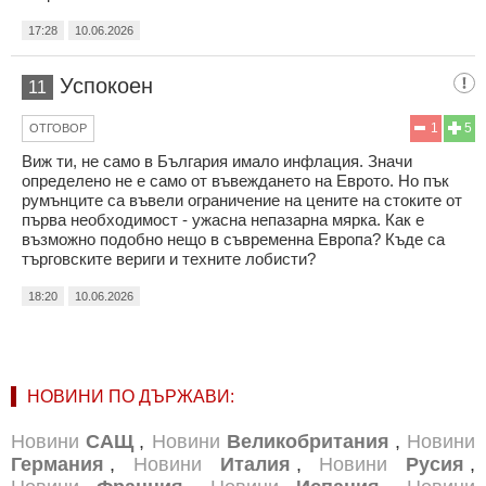
17:28
10.06.2026
Успокоен
11
1
5
ОТГОВОР
Виж ти, не само в България имало инфлация. Значи
определено не е само от въвеждането на Еврото. Но пък
румънците са въвели ограничение на цените на стоките от
първа необходимост - ужасна непазарна мярка. Как е
възможно подобно нещо в съвременна Европа? Къде са
търговските вериги и техните лобисти?
18:20
10.06.2026
НОВИНИ ПО ДЪРЖАВИ:
Новини
САЩ
,
Новини
Великобритания
,
Новини
Германия
,
Новини
Италия
,
Новини
Русия
,