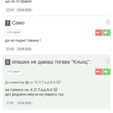
що не го прави!
17:20
10.06.2026
Само
7
1
2
ОТГОВОР
да не падне тавана !
17:20
10.06.2026
опашка не даваш тогава "Кльоц":
8
1
7
ОТГОВОР
До коментар
#4
от "К.О.Т.а.р.А.К 🐱":
на топките на .К.О.Т.а.р.А.К 🐱
дет редовно мяучи на умряло тук
17:20
10.06.2026