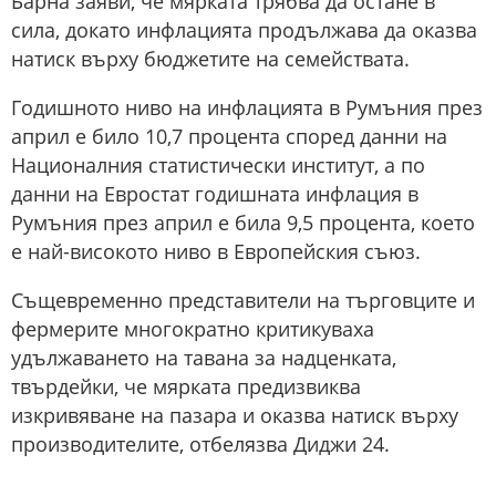
Барна заяви, че мярката трябва да остане в
сила, докато инфлацията продължава да оказва
натиск върху бюджетите на семействата.
Годишното ниво на инфлацията в Румъния през
април е било 10,7 процента според данни на
Националния статистически институт, а по
данни на Евростат годишната инфлация в
Румъния през април е била 9,5 процента, което
е най-високото ниво в Европейския съюз.
Същевременно представители на търговците и
фермерите многократно критикуваха
удължаването на тавана за надценката,
твърдейки, че мярката предизвиква
изкривяване на пазара и оказва натиск върху
производителите, отбелязва Диджи 24.