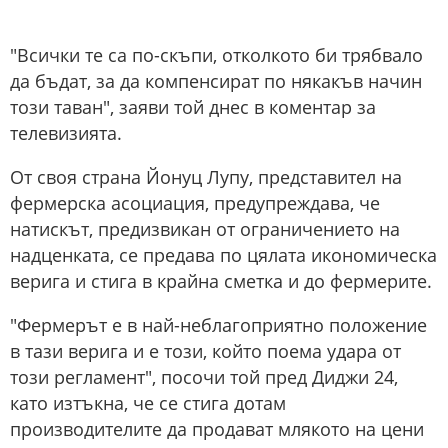
"Всички те са по-скъпи, отколкото би трябвало
да бъдат, за да компенсират по някакъв начин
този таван", заяви той днес в коментар за
телевизията.
От своя страна Йонуц Лупу, представител на
фермерска асоциация, предупреждава, че
натискът, предизвикан от ограничението на
надценката, се предава по цялата икономическа
верига и стига в крайна сметка и до фермерите.
"Фермерът е в най-неблагоприятно положение
в тази верига и е този, който поема удара от
този регламент", посочи той пред Диджи 24,
като изтъкна, че се стига дотам
производителите да продават млякото на цени