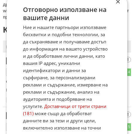
×
други сайтове и външни източници, с изключение на
Отговорно използване на
wikipedia.org, mobile.bg, imot.bg, zaplata.bg, bazar.bg ще бъдат
вашите данни
премахнати.
Ние и нашите партньори използваме
КОМЕНТАРИ КЪМ СТАТИЯТА
бисквитки и подобни технологии, за
да съхраняваме и получаваме достъп
ПОСЛЕДНИ
ПЪРВИ
до информация на вашето устройство
и да обработваме лични данни, като
К.О.Т.а.р.А.К 🐱
1
вашия IP адрес, уникални
идентификатори и данни за
6
4
ОТГОВОР
сърфиране, за персонализирани
оня..пилота, прави ли нещо по въпроса?
реклами и съдържание, измерване на
Коментиран от
#2
реклами и съдържание, анализ на
аудиторията и подобряване на
17:15
10.06.2026
услугите.
Доставчици от трети страни
(181)
може също да обработват
Кльоц
2
данните ви за тези и други цели,
4
5
включително използване на точни
ОТГОВОР