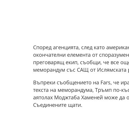
Според агенцията, след като америка
окончателни елемента от споразумени
преговарящ екип, съобщи, че все ощ
меморандум със САЩ от Ислямската 
Въпреки съобщението на Fars, че ира
текста на меморандума, Тръмп по-къ
аятолах Моджтаба Хаменей може да 
Съединените щати.