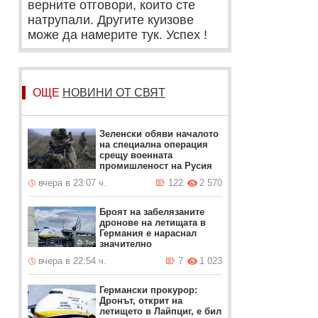
верните отговори, които сте
натрупали. Другите куизове
може да намерите тук. Успех !
ОЩЕ
НОВИНИ ОТ СВЯТ
Зеленски обяви началото
на специална операция
срещу военната
промишленост на Русия
вчера в 23:07 ч.
122
2 570
Броят на забелязаните
дронове на летищата в
Германия е нараснал
значително
вчера в 22:54 ч.
7
1 023
Германски прокурор:
Дронът, открит на
летището в Лайпциг, е бил