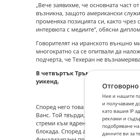
„Вече заявихме, че основната част о
възникна, защото американски служи
променяха позицията си, както чрез 
интервюта с медиите“, обясни диплом
Говорителят на иранското външно ми
многократно са се опитвали да нало
подчерта, че Техеран не възнамерява
В четвъртък Тръмп заяви, че спо
уикенд.
Отговорно
Ние и нашите п
и получаваме д
Според него това може да се случи в
като вашия IP 
Ванс. Той твърди, че в меморандума 
реклами и съдъ
стреми към ядрени оръжия. Споразу
подобряване на
блокада. Според американския презид
данните ви за т
финализирани през следващите някол