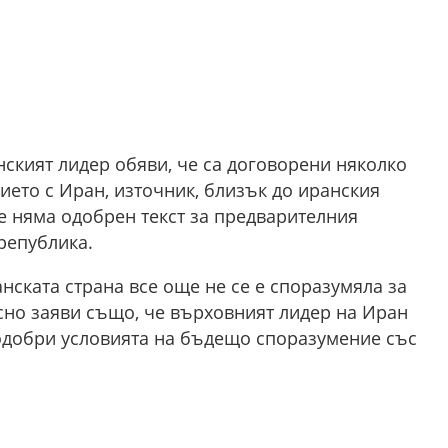
нският лидер обяви, че са договорени няколко
ето с Иран, източник, близък до иранския
е няма одобрен текст за предварителния
република.
нската страна все още не се е споразумяла за
сно заяви също, че върховният лидер на Иран
одобри условията на бъдещо споразумение със