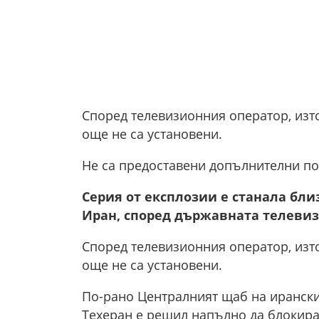
Според телевизионния оператор, изт
още не са установени.
Не са предоставени допълнителни по
Серия от експлозии е станала бли
Иран, според държавната телевизи
Според телевизионния оператор, изт
още не са установени.
По-рано Централният щаб на ирански
Техеран е решил напълно да блокира