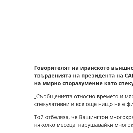
Говорителят на иранското външно
твърденията на президента на С
на мирно споразумение като спек
„Съобщенията относно времето и мяс
спекулативни и все още нищо не е фи
Той отбеляза, че Вашингтон многокр
няколко месеца, нарушавайки многок