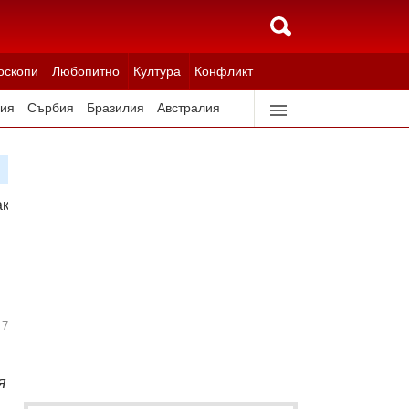
оскопи
Любопитно
Култура
Конфликт
ия
Сърбия
Бразилия
Австралия
идерландия
Северна Корея
акъв текст! Нищо не е финализирано. Вашингтон непрекъсн
17
я