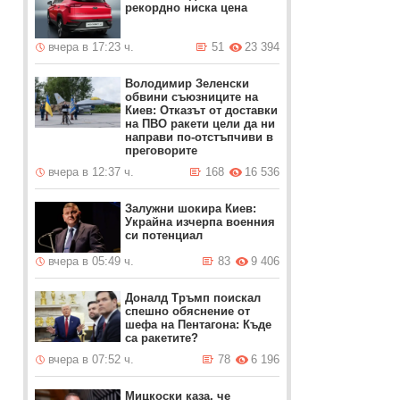
рекордно ниска цена
вчера в 17:23 ч.
51
23 394
Володимир Зеленски
обвини съюзниците на
Киев: Отказът от доставки
на ПВО ракети цели да ни
направи по-отстъпчиви в
преговорите
вчера в 12:37 ч.
168
16 536
Залужни шокира Киев:
Украйна изчерпа военния
си потенциал
вчера в 05:49 ч.
83
9 406
Доналд Тръмп поискал
спешно обяснение от
шефа на Пентагона: Къде
са ракетите?
вчера в 07:52 ч.
78
6 196
Мицкоски каза, че