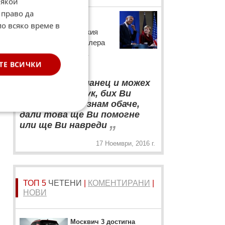
Някои
 право да
Барак Обама
по всяко време в
Думи на американския
президент към канцлера
на Германия Ангела
Меркел
ТЕ ВСИЧКИ
“
Ако бях германец и можех
да гласувам тук, бих Ви
подкрепил. Не знам обаче,
дали това ще Ви помогне
„
или ще Ви навреди
17 Ноември, 2016 г.
ТОП 5
ЧЕТЕНИ
|
КОМЕНТИРАНИ
|
НОВИ
Москвич 3 достигна