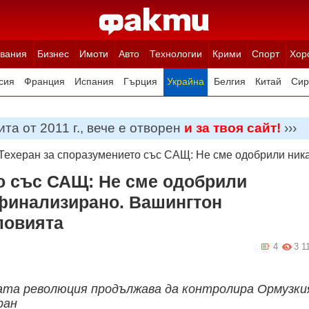
вания
Бизнес
Имоти
Авто
Технологии
Крими
Спорт
Хор
сия
Франция
Испания
Гърция
Украйна
Белгия
Китай
Сир
ция
Полша
Румъния
Иран (Ислямска Република)
Австрия
Н
та от 2011 г., вече е отворен
и за твоя сайт!
›››
Техеран за споразумението със САЩ: Не сме одобрили ник
о със САЩ: Не сме одобрили
 финализирано. Вашингтон
ловията
4
3 1
ата революция продължава да контролира Ормузки
ран