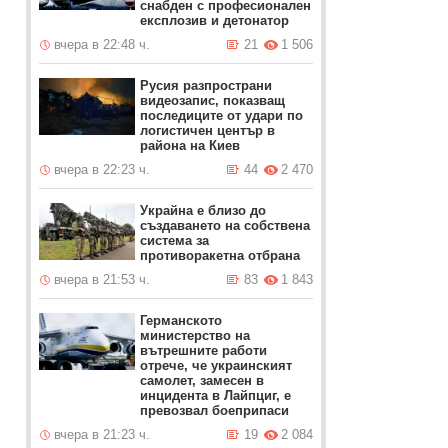
снабден с професионален
експлозив и детонатор
вчера в 22:48 ч.
21
1 506
Русия разпространи
видеозапис, показващ
последиците от удари по
логистичен център в
района на Киев
вчера в 22:23 ч.
44
2 470
Украйна е близо до
създаването на собствена
система за
противоракетна отбрана
вчера в 21:53 ч.
83
1 843
Германското
министерство на
вътрешните работи
отрече, че украинският
самолет, замесен в
инцидента в Лайпциг, е
превозвал боеприпаси
вчера в 21:23 ч.
19
2 084