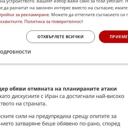
на устройството. Вашият избор важи само за този уебсайт. 
 да разчитат на законен интерес вместо на съгласие; имате
тройки за рекламиране
. Можете да оттеглите съгласието си 
исквитките
.
Политика за поверителност
ОТХВЪРЛЕТЕ ВСИЧКИ
ПРИЕМЕ
ПОДРОБНОСТИ
ер обяви отмяната на планираните атаки
 като дискусиите с Иран са достигнали най-високо
твото на страната.
ските сили на предупредиха срещу опитите за
чието затваряне беше обявено по-рано, според