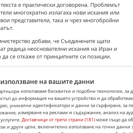
т текста е практически договорена. Проблемът
тели многократно излагаха нови искания или
свои представители, така и чрез многобройни
атът.
нистерство добави, че Съединените щати
жат редица неоснователни искания на Иран и
 да се откаже от принципните си позиции.
разумението може да бъде подписано още тоз
 използване на вашите данни
артньори използваме бисквитки и подобни технологии, за 
остъп до информация на вашето устройство и да обработва
 Европа в присъствието на вицепрезидента Джей Д
адрес, уникални идентификатори и данни за сърфиране, за 
за разбирателство Иран ще се ангажира да не се
ржание, измерване на реклами и съдържание, анализ на ау
мението ще включва и премахване на морската
 услугите.
Доставчици от трети страни (181)
може също да об
ент се очаква документите да бъдат
ези и други цели, включително използване на точни данни 
ко дни.