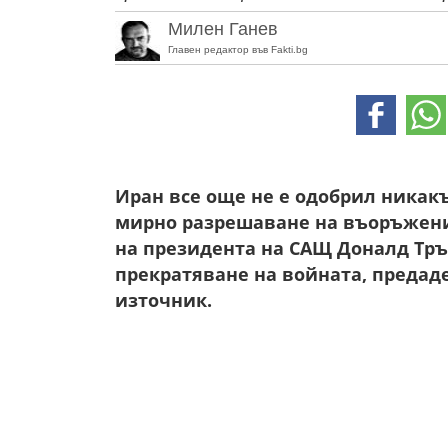
Милен Ганев
Главен редактор във Fakti.bg
Иран все още не е одобрил никакъ
мирно разрешаване на въоръжени
на президента на САЩ Доналд Тръм
прекратяване на войната, предаде
източник.