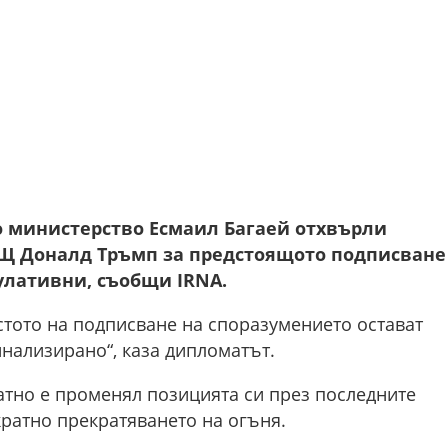
 министерство Есмаил Багаей отхвърли
АЩ Доналд Тръмп за предстоящото подписване
улативни, съобщи IRNA.
тото на подписване на споразумението остават
нализирано“, каза дипломатът.
атно е променял позицията си през последните
ратно прекратяването на огъня.