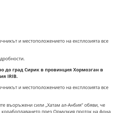
очникът и местоположението на експлозията все
дробности.
зо до град Сирик в провинция Хормозган в
я IRIB.
очникът и местоположението на експлозията все
те въоръжени сили „Хатам ал-Анбия“ обяви, че
 корабоплаването през Ормузкия проток на фона