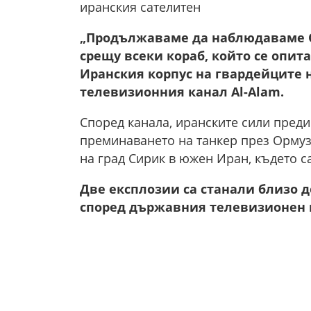
иранския сателитен
„Продължаваме да наблюдаваме 
срещу всеки кораб, който се опита
Иранския корпус на гвардейците н
телевизионния канал Al-Alam.
Според канала, иранските сили преди 
преминаването на танкер през Ормуз
на град Сирик в южен Иран, където 
Две експлозии са станали близо д
според държавния телевизионен к