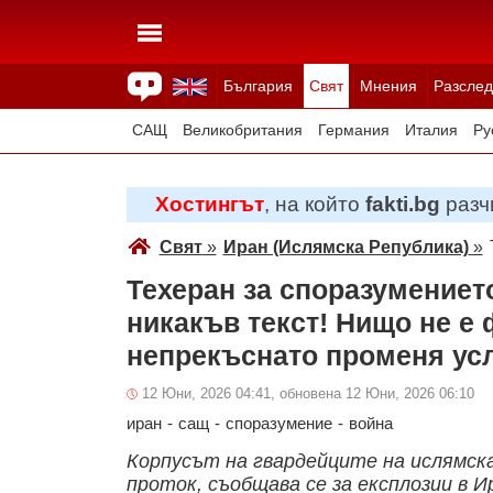
България
Свят
Мнения
Разслед
Здраве
Времето
Анкети
Вицове
Куизове
САЩ
Великобритания
Германия
Италия
Ру
Япония
Швейцария
Северна Македония
Тур
Хостингът
, на който
fakti.bg
разчи
Всички държави
Унгария
Свят
»
Иран (Ислямска Република)
»
Техеран за споразумениет
никакъв текст! Нищо не е
непрекъснато променя ус
12 Юни, 2026 04:41, обновена 12 Юни, 2026 06:10
иран
-
сащ
-
споразумение
-
война
Корпусът на гвардейците на ислямск
проток, съобщава се за експлозии в И