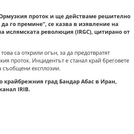
Ормузкия проток и ще действаме решително
 да го премине“, се казва в изявление на
а ислямската революция (IRGC), цитирано от
това са открили огън, за да предотвратят
кия проток. Инцидентът е станал край бреговете
са съобщени експлозии.
о крайбрежния град Бандар Абас в Иран,
анал IRIB.