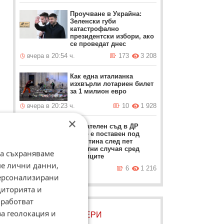
Проучване в Украйна:
Зеленски губи
катастрофално
президентски избори, ако
се проведат днес
вчера в 20:54 ч.
173
3 208
Как една италианка
изхвърли лотариен билет
за 1 милион евро
вчера в 20:23 ч.
10
1 928
и
×
Плавателен съд в ДР
Конго е поставен под
карантина след пет
смъртни случая сред
да съхраняваме
пътниците
ме лични данни,
вчера в 19:51 ч.
6
1 216
и
персонализирани
диторията и
работват
за геолокация и
ЛОВЦИ НА БИСЕРИ