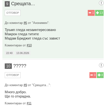
Срещата...
9
1
13
ОТГОВОР
До коментар
#6
от "Анонимен":
Тръмп гледа незаинтересовано
Макрон гледа титите
Мадам Бриджит гледа със завист
Коментиран от
#10
22:40
13.06.2026
?????
10
0
4
ОТГОВОР
До коментар
#9
от "Срещата...":
Много добро.
Ще го открадна.
Коментиран от
#11