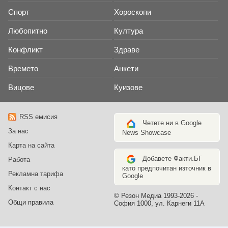
Спорт
Хороскопи
Любопитно
Култура
Конфликт
Здраве
Времето
Анкети
Вицове
Куизове
RSS емисия
Четете ни в Google
За нас
News Showcase
Карта на сайта
Добавете Факти.БГ
Работа
като предпочитан източник в
Рекламна тарифа
Google
Контакт с нас
© Резон Медиа 1993-2026 -
Общи правила
София 1000, ул. Карнеги 11А