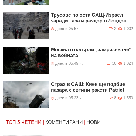
Трусове по оста САЩ-Израел
заради Газа и раздор в Лондон
днес в 05:57 ч.
2
1 002
Москва отхвърли „замразяване“
на войната
днес в 05:49 ч.
30
1 824
Страх в САЩ: Киев ще подбие
пазара с евтини ракети Patriot
днес в 05:23 ч.
8
1 550
ТОП 5
ЧЕТЕНИ
|
КОМЕНТИРАНИ
|
НОВИ