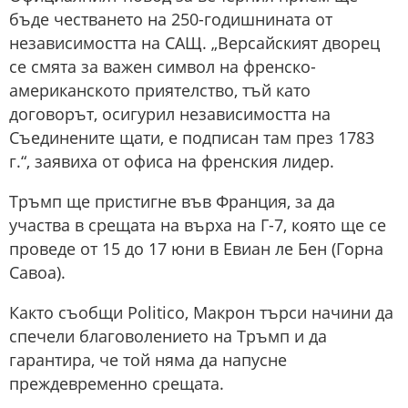
бъде честването на 250-годишнината от
независимостта на САЩ. „Версайският дворец
се смята за важен символ на френско-
американското приятелство, тъй като
договорът, осигурил независимостта на
Съединените щати, е подписан там през 1783
г.“, заявиха от офиса на френския лидер.
Тръмп ще пристигне във Франция, за да
участва в срещата на върха на Г-7, която ще се
проведе от 15 до 17 юни в Евиан ле Бен (Горна
Савоа).
Както съобщи Politico, Макрон търси начини да
спечели благоволението на Тръмп и да
гарантира, че той няма да напусне
преждевременно срещата.