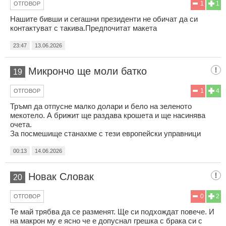
1
1
ОТГОВОР
Нашите бивши и сегашни президенти не обичат да си
контактуват с такива.Предпочитат макета
23:47
13.06.2026
Микрончо ще моли батко
19
1
4
ОТГОВОР
Тръмп да отпусне малко долари и бело на зеленото
мекотело. А брижит ще раздава крошета и ще насинява
очета.
За посмешище станахме с тези европейски управници
00:13
14.06.2026
Новак Словак
20
0
2
ОТГОВОР
Те май трябва да се разменят. Ще си подхождат повече. И
на макрон му е ясно че е допуснал грешка с брака си с