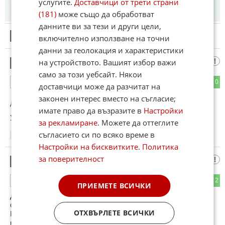
услугите.
Доставчици от трети страни
22:55
13.06.2026
(181)
може също да обработват
данните ви за тези и други цели,
14
включително използване на точни
Този коментар е премахнат от модератор.
данни за геолокация и характеристики
Дано
на устройството. Вашият избор важи
15
само за този уебсайт. Някои
1
0
ОТГОВОР
доставчици може да разчитат на
законен интерес вместо на съгласие;
До коментар
#12
от "?????":
имате право да възразите в
Настройки
Успя!
за рекламиране
. Можете да оттеглите
съгласието си по всяко време в
23:24
13.06.2026
Настройки на бисквитките
.
Политика
за поверителност
Хмммм,
16
0
2
ОТГОВОР
ПРИЕМЕТЕ ВСИЧКИ
Да доживееш до 17-ти! А американците ще го пуснат ли
след посланието 86 47 изписано върху тревата на
ОТХВЪРЛЕТЕ ВСИЧКИ
Националната алея (National Mall) във Вашингтон? "86" е
код, който първоначално произлиза от американската