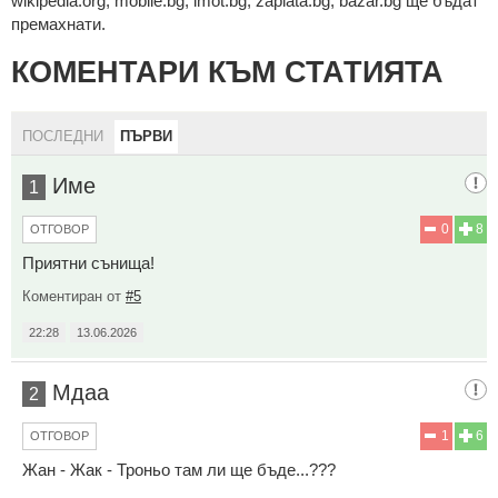
wikipedia.org, mobile.bg, imot.bg, zaplata.bg, bazar.bg ще бъдат
премахнати.
КОМЕНТАРИ КЪМ СТАТИЯТА
ПОСЛЕДНИ
ПЪРВИ
Име
1
0
8
ОТГОВОР
Приятни сънища!
Коментиран от
#5
22:28
13.06.2026
Мдаа
2
1
6
ОТГОВОР
Жан - Жак - Троньо там ли ще бъде...???