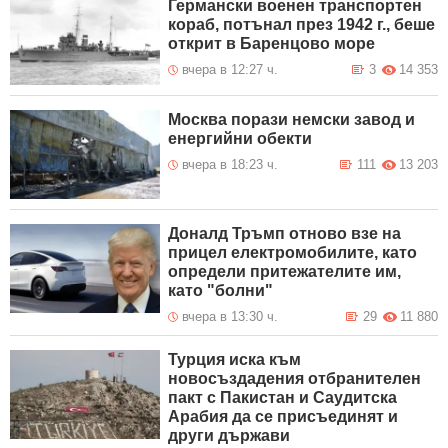
Германски военен транспортен
кораб, потънал през 1942 г., беше
открит в Баренцово море
вчера в 12:27 ч.
3
14 353
Москва порази немски завод и
енергийни обекти
вчера в 18:23 ч.
111
13 203
Доналд Тръмп отново взе на
прицел електромобилите, като
определи притежателите им,
като "болни"
вчера в 13:30 ч.
29
11 880
Турция иска към
новосъздадения отбранителен
пакт с Пакистан и Саудитска
Арабия да се присъединят и
други държави