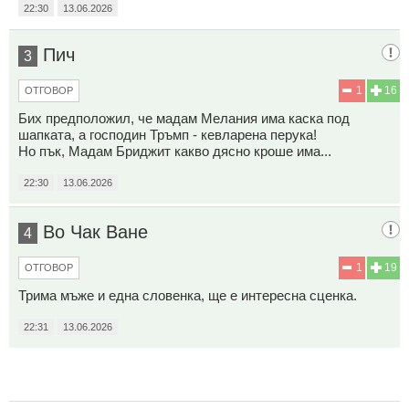
22:30
13.06.2026
Пич
3
1
16
ОТГОВОР
Бих предположил, че мадам Мелания има каска под
шапката, а господин Тръмп - кевларена перука!
Но пък, Мадам Бриджит какво дясно кроше има...
22:30
13.06.2026
Во Чак Ване
4
1
19
ОТГОВОР
Трима мъже и една словенка, ще е интересна сценка.
22:31
13.06.2026