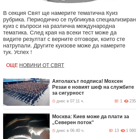
В секция Свят ще намерите тематична Куиз
рубрика. Периодично се публикува специализиран
куиз с въпроси на различна международна
тематика. След края на всеки тест може да
видите резултат с верните отговори, които сте
натрупали. Другите куизове може да намерите
тук. Успех !
ОЩЕ
НОВИНИ ОТ СВЯТ
Аятолахът подписа! Мохсен
Резаи е новият шеф на службите
за сигурност
днес в 07:11 ч.
1
235
Москва: Киев може да плати за
„Северен поток“
днес в 06:40 ч.
13
1 080