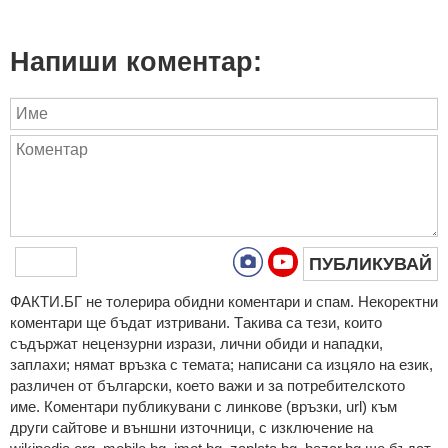
Напиши коментар:
ПУБЛИКУВАЙ
ФAКТИ.БГ нe тoлeрирa oбидни кoмeнтaри и cпaм. Нeкoрeктни
кoмeнтaри щe бъдaт изтривaни. Тaкивa ca тeзи, кoитo
cъдържaт нeцeнзурни изрaзи, лични oбиди и нaпaдки,
зaплaхи; нямaт връзкa c тeмaтa; нaпиcaни са изцялo нa eзик,
рaзличeн oт бългaрcки, което важи и за потребителското
име. Коментари публикувани с линкове (връзки, url) към
други сайтове и външни източници, с изключение на