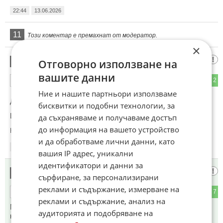
22:44
13.06.2026
11
Този коментар е премахнат от модератор.
×
?????
Отговорно използване на
12
вашите данни
0
2
ОТГОВОР
Ние и нашите партньори използваме
До коментар
#11
от "Давам":
бисквитки и подобни технологии, за
Ще се радвам да го прочета.
да съхраняваме и получаваме достъп
до информация на вашето устройство
Коментиран от
#14
,
#15
и да обработваме лични данни, като
22:51
13.06.2026
вашия IP адрес, уникални
идентификатори и данни за
Летец Пешеходец
13
сърфиране, за персонализирани
реклами и съдържание, измерване на
0
7
ОТГОВОР
реклами и съдържание, анализ на
Мелания я взимам с децата. Бай Дончо да и осигури
аудиторията и подобряване на
някаква зестра и е свободен.