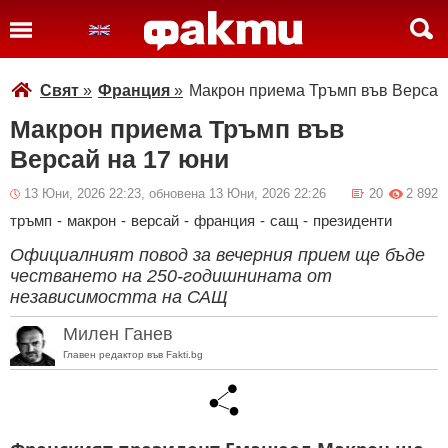
Свят
»
Франция
»
Макрон приема Тръмп във Версай
Макрон приема Тръмп във
Версай на 17 юни
13 Юни, 2026 22:23, обновена 13 Юни, 2026 22:26
20
2 892
тръмп
-
макрон
-
версай
-
франция
-
сащ
-
президенти
Официалният повод за вечерния прием ще бъде
честването на 250-годишнината от
независимостта на САЩ
Милен Ганев
Главен редактор във Fakti.bg