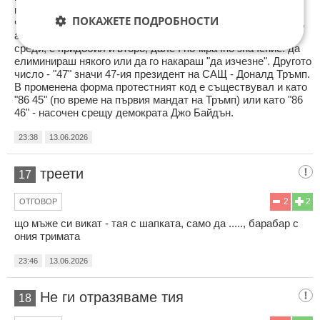
гастрономия през 30-те години на миналия век и означава,
ПОКАЖЕТЕ ПОДРОБНОСТИ
че даден артикул или ястие е изчерпано и липсва кухнята,
а "to 86 someone", особено в мафиотските и престъпните
среди, е придобил и второ, далеч по-мрачно значение: да
елиминираш някого или да го накараш "да изчезне". Другото
число - "47" значи 47-ия президент на САЩ - Доналд Тръмп.
В променена форма протестният код е съществувал и като
"86 45" (по време на първия мандат на Тръмп) или като "86
46" - насочен срещу демократа Джо Байдън.
23:38
13.06.2026
треети
17
2
2
ОТГОВОР
що мъже си викат - тая с шапката, само да ....., барабар с
ония тримата
23:46
13.06.2026
Не ги отразяваме тия
18