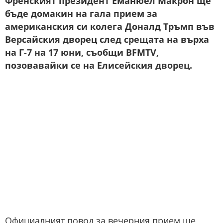
Френският президент Еманюел Макрон ще
бъде домакин на гала прием за
американския си колега Доналд Тръмп във
Версайския дворец след срещата на върха
на Г-7 на 17 юни, съобщи BFMTV,
позовавайки се на Елисейския дворец.
Официалният повод за вечерния прием ще