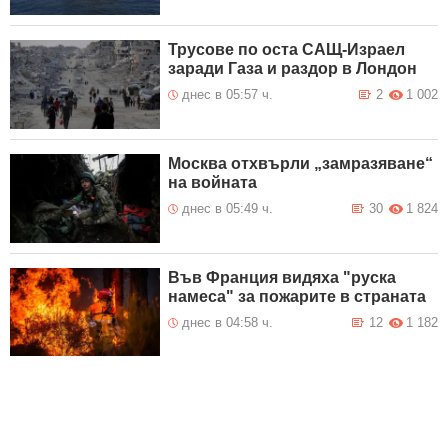
Трусове по оста САЩ-Израел
заради Газа и раздор в Лондон
днес в 05:57 ч.
2
1 002
Москва отхвърли „замразяване“
на войната
днес в 05:49 ч.
30
1 824
Във Франция видяха "руска
намеса" за пожарите в страната
днес в 04:58 ч.
12
1 182