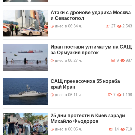
Атаки с дронове удариха Москва
и Севастопол
днес в 06:34 ч.
27
2 543
Иран постави ултиматум на САЩ
за Ормузкия проток
днес в 06:27 ч.
9
987
САЩ пренасочиха 55 кораба
край Иран
днес в 06:11 ч.
7
1 198
25 дни протести в Киев заради
Михайло Фьодоров
днес в 06:05 ч.
14
719