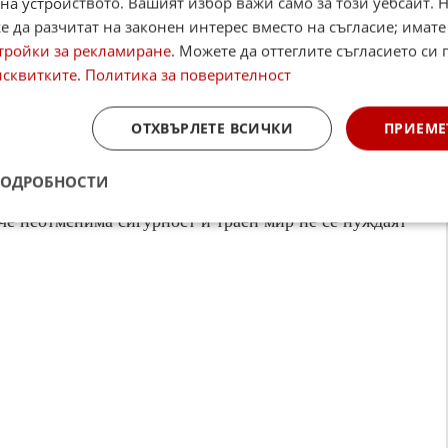
на устройството. Вашият избор важи само за този уебсайт. 
езидентът Обама обеща да поддържа "силни съюзи"
 да разчитат на законен интерес вместо на съгласие; имате
ите, които позволяват да се посрещат адекватно
тройки за рекламиране
. Можете да оттеглите съгласието си 
исквитките
.
Политика за поверителност
щата страна по света да има мир", продължи той,
ОТХВЪРЛЕТЕ ВСИЧКИ
ПРИЕМЕ
зия, Африка, двете части на Америка и Близкия
т състояние на 10 години война в Ирак, и
ПОДРОБНОСТИ
 в Афганистан до края на 2014 г., президентът
 че неотменима сигурност и траен мир не се нуждаят