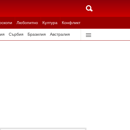
оскопи
Любопитно
Култура
Конфликт
ия
Сърбия
Бразилия
Австралия
идерландия
Северна Корея