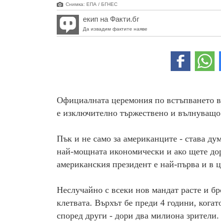
Снимка: ЕПА / БГНЕС
екип на Факти.бг
Да извадим фактите наяве
Официалната церемония по встъпването в
е изключително тържествено и вълнуващо 
Пък и не само за американците - става ду
най-мощната икономически и ако щете дор
американския президент е най-първа и в ц
Неслучайно с всеки нов мандат расте и бро
клетвата. Върхът бе преди 4 години, когат
според други - дори два милиона зрители.