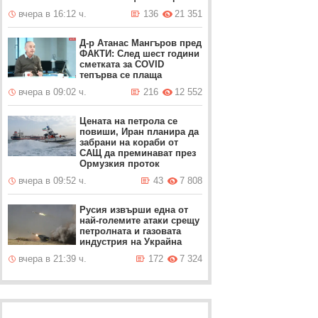
вчера в 16:12 ч.
136
21 351
Д-р Атанас Мангъров пред
ФАКТИ: След шест години
сметката за COVID
тепърва се плаща
вчера в 09:02 ч.
216
12 552
Цената на петрола се
повиши, Иран планира да
забрани на кораби от
САЩ да преминават през
Ормузкия проток
вчера в 09:52 ч.
43
7 808
Русия извърши една от
най-големите атаки срещу
петролната и газовата
индустрия на Украйна
вчера в 21:39 ч.
172
7 324