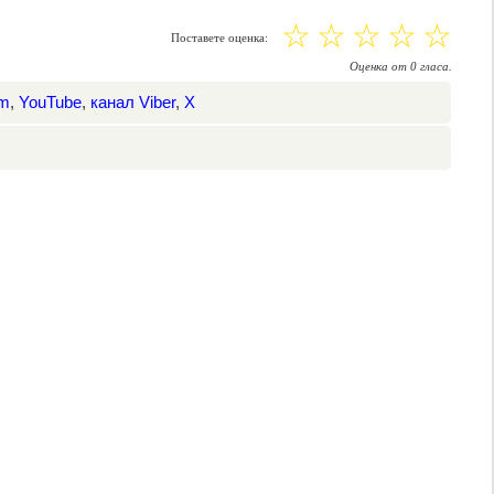
☆
☆
☆
☆
☆
Поставете оценка:
Оценка
от
0
гласа.
am
,
YouTube
,
канал Viber
,
X