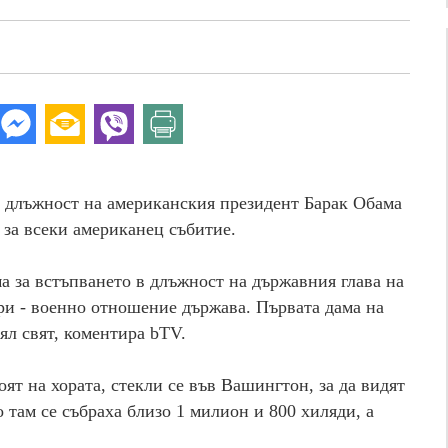
 длъжност на американския президент Барак Обама
за всеки американец събитие.
ма за встъпването в длъжност на държавния глава на
и - военно отношение държава. Първата дама на
ял свят, коментира bTV.
ят на хората, стекли се във Вашингтон, за да видят
о там се събраха близо 1 милион и 800 хиляди, а