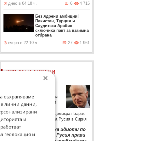
днес в 04:18 ч.
6
4 715
Без ядрени амбиции!
Пакистан, Турция и
Саудитска Арабия
сключиха пакт за взаимна
отбрана
вчера в 22:10 ч.
27
1 961
ЛОВЦИ НА БИСЕРИ
×
Джон Маккейн
да съхраняваме
Сенаторът – републиканецът
критикува в изказване пред
ме лични данни,
Конгреса неадекватната
персонализирани
политика на президента – демократ Барак
диторията и
Обама относно намесата на Русия в Сирия
“
работват
Путин ни направи на идиоти по
за геолокация и
всички направления... Русия прави
това, което смята за необходимо;