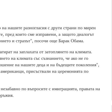
 на нашите разногласия с други страни по мирен
е, пред които сме изправени, а защото диалогът
нието и страхът", посочи още Барак Обама.
гират на заплахата от затоплянето на климата.
нето на климата със съзнанието, че ако не го
ношение на нашите деца и на бъдещите поколения",
 американци, присъствали на церемонията по
 незабавно по въпросите с имиграцията, правата на
оръжия.