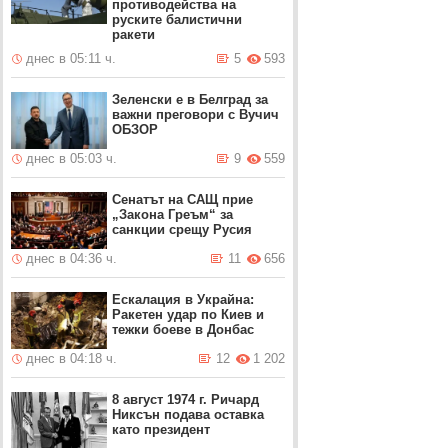
противодейства на
руските балистични
ракети
днес в 05:11 ч.
5
593
Зеленски е в Белград за
важни преговори с Вучич
ОБЗОР
днес в 05:03 ч.
9
559
Сенатът на САЩ прие
„Закона Греъм“ за
санкции срещу Русия
днес в 04:36 ч.
11
656
Ескалация в Украйна:
Ракетен удар по Киев и
тежки боеве в Донбас
днес в 04:18 ч.
12
1 202
8 август 1974 г. Ричард
Никсън подава оставка
като президент