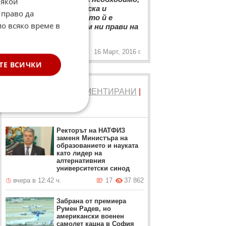
Някои
отива там, където иска и
 право да
произвежда това, което й е
по всяко време в
необходимо, а пътьом ни прави на
„
идиоти...
16 Март, 2016 г.
ТЕ ВСИЧКИ
ТОП 5
ЧЕТЕНИ
|
КОМЕНТИРАНИ
|
НОВИ
Ректорът на НАТФИЗ
заменя Министъра на
образованието и науката
като лидер на
алтернативния
университетски синод
вчера в 12:42 ч.
17
37 862
Забрана от премиера
Румен Радев, но
американски военен
самолет кацна в София