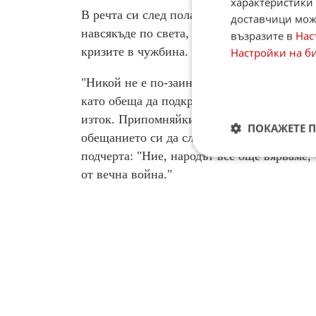
характеристики 
В речта си след полагането на клетва пр
доставчици може
навсякъде по света, укрепвайки институци
възразите в
Нас
кризите в чужбина.
Настройки на б
"Никой не е по-заинтересуван от най-могъ
като обеща да подкрепя демокрацията в А
изток. Припомняйки, че страната излиза о
ПОКАЖЕТЕ 
обещанието си да сложи край на конфликта
подчерта: "Ние, народът все още вярваме,
от вечна война."