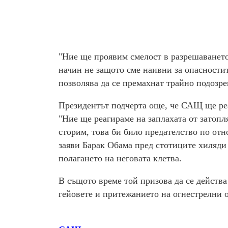
"Ние ще проявим смелост в разрешаването
начин не защото сме наивни за опасностит
позволява да се премахнат трайно подозре
Президентът подчерта още, че САЩ ще реа
"Ние ще реагираме на заплахата от затопля
сторим, това би било предателство по от
заяви Барак Обама пред стотиците хиляди
полагането на неговата клетва.
В същото време той призова да се действа
гейовете и притежанието на огнестрелни 