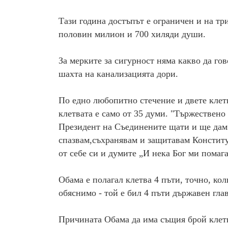
Тази година достъпът е ограничен и на т
половин милион и 700 хиляди души.
За мерките за сигурност няма какво да гов
шахта на канализацията дори.
По едно любопитно стечение и двете клет
клетвата е само от 35 думи. "Тържествено
Президент на Съединените щати и ще дам 
спазвам,съхранявам и защитавам Констит
от себе си и думите „И нека Бог ми помага
Обама е полагал клетва 4 пъти, точно, ко
обяснимо - той е бил 4 пъти държавен гла
Причината Обама да има същия брой клетв