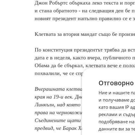
Джон Робъртс объркаха леко текста и порп
и стана обратното - на следващия ден бе п
новият президент напълно правилно се е з
Клетвата за втория мандат също бе произн
По конституция президентът трябва да вст
дата е в неделя, както вчера, публичното 
Обама да бе сбъркал, клетвата вече е поло
похвалили, че се справил отлично и нищо 
Отговорно
Вчерашната клетва бе върху семейна биб
Ние и нашите п
края на 19-и век. Днес Обама положи клет
и получаваме д
Линкълн, над която той се е заклел през 
като вашия IP 
права на чернокожите Мартин Лутър Кинг
реклами и съдъ
Съединените щати в негова памет. Едно 
подобряване на
предвид, че Барак Хюсейн Обама е първи
данните ви за т