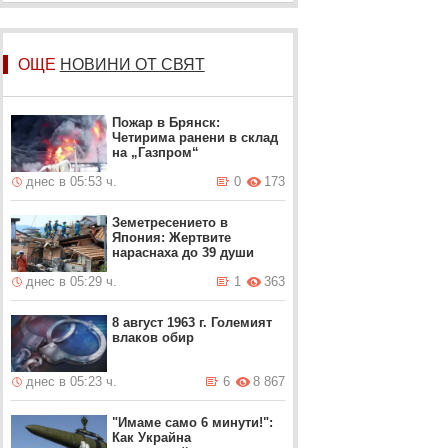
ОЩЕ
НОВИНИ ОТ СВЯТ
Пожар в Брянск:
Четирима ранени в склад
на „Газпром“
днес в 05:53 ч.
0
173
Земетресението в
Япония: Жертвите
нараснаха до 39 души
днес в 05:29 ч.
1
363
8 август 1963 г. Големият
влаков обир
днес в 05:23 ч.
6
8 867
"Имаме само 6 минути!":
Как Украйна