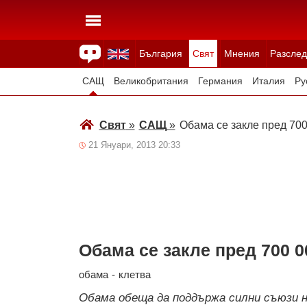
България
Свят
Мнения
Разслед
Здраве
Времето
Анкети
Вицове
Куизове
САЩ
Великобритания
Германия
Италия
Ру
Япония
Швейцария
Северна Македония
Тур
Свят
»
САЩ
»
Обама се закле пред 70
Всички държави
Унгария
21 Януари, 2013 20:33
Обама се закле пред 700 
обама
-
клетва
Обама обеща да поддържа силни съюзи н