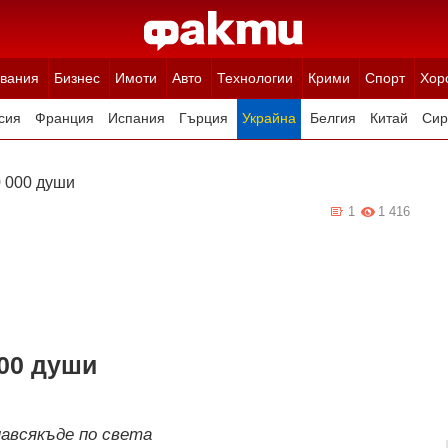
вания
Бизнес
Имоти
Авто
Технологии
Крими
Спорт
Хор
сия
Франция
Испания
Гърция
Украйна
Белгия
Китай
Сир
ция
Полша
Румъния
Иран (Ислямска Република)
Австрия
Н
0 000 души
1
1 416
000 души
авсякъде по света