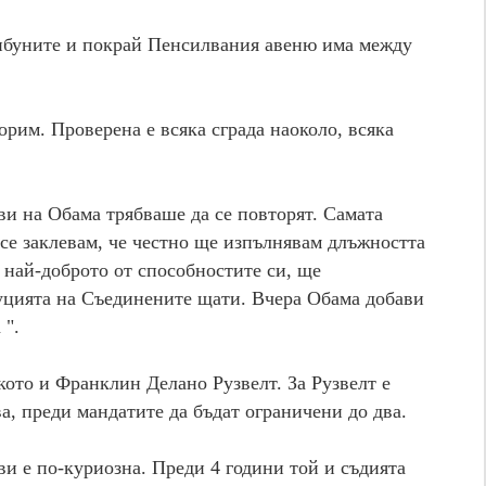
рибуните и покрай Пенсилвания авеню има между
орим. Проверена е всяка сграда наоколо, всяка
ви на Обама трябваше да се повторят. Самата
 се заклевам, че честно ще изпълнявам длъжността
най-доброто от способностите си, ще
уцията на Съединените щати. Вчера Обама добави
 ".
лкото и Франклин Делано Рузвелт. За Рузвелт е
ва, преди мандатите да бъдат ограничени до два.
и е по-куриозна. Преди 4 години той и съдията