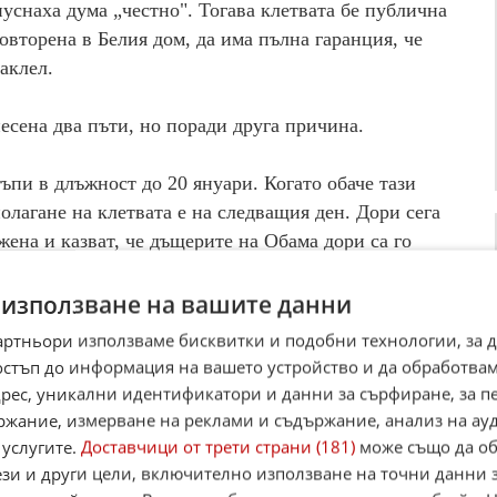
уснаха дума „честно". Тогава клетвата бе публична
овторена в Белия дом, да има пълна гаранция, че
аклел.
есена два пъти, но поради друга причина.
ъпи в длъжност до 20 януари. Когато обаче тази
полагане на клетвата е на следващия ден. Дори сега
жена и казват, че дъщерите на Обама дори са го
не е оплескал.
 използване на вашите данни
лия на Мишел и Барак Обама, която е отпечатана в
артньори използваме бисквитки и подобни технологии, за 
ва върху две библии. Едната е била на Ейбрахам
остъп до информация на вашето устройство и да обработва
1861 година. Другата е принадлежала на бореца за
адрес, уникални идентификатори и данни за сърфиране, за 
. Днешният 21 януари е и официален празник в
ржание, измерване на реклами и съдържание, анализ на ау
наистина забележително съвпадение, като се има
 услугите.
Доставчици от трети страни (181)
може също да об
ят чернокож президент на Съединените щати.
ези и други цели, включително използване на точни данни 