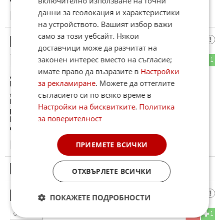
включително използване на точни
данни за геолокация и характеристики
17:05
07.02.2013
на устройството. Вашият избор важи
само за този уебсайт. Някои
Пешо
18
доставчици може да разчитат на
законен интерес вместо на съгласие;
1
1
ОТГОВОР
имате право да възразите в
Настройки
Дано Фиат да продадат АлфаРомео .
за рекламиране
. Можете да оттеглите
Без това са в фалит и ако не дойдат пари от някъде няма
да съществува Фиат .
съгласието си по всяко време в
Може да са им грозни и чупливи колите, но трябва да има
Настройки на бисквитките
.
Политика
реална конкуренция .
за поверителност
Без конкуренция на пазара , цените ще скочат на новите и
старите коли.
ПРИЕМЕТЕ ВСИЧКИ
17:45
07.02.2013
19
Този коментар е премахнат от модератор.
ОТХВЪРЛЕТЕ ВСИЧКИ
М_SUX
20
ПОКАЖЕТЕ ПОДРОБНОСТИ
2
1
ОТГОВОР