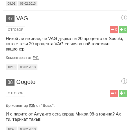
09:01
08.02.2013
VAG
37
0
0
ОТГОВОР
Никой ли не знае, че VAG държат и 20 процента от Susuki,
като с тези 20 процента VAG се явява най-големият
акционер.
Коментиран от
#41
10:18
08.02.2013
Gogoto
38
0
0
ОТГОВОР
До коментар
#35
от "Дошо":
И с парите от Алудито сега караш Микра 98-а година? Ах
ти, тарикат такъв!
10:48
08.02.2013