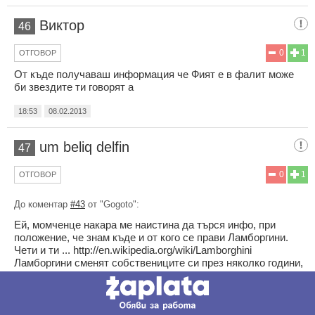
Виктор
46
0
1
ОТГОВОР
От къде получаваш информация че Фият е в фалит може
би звездите ти говорят а
18:53
08.02.2013
um beliq delfin
47
0
1
ОТГОВОР
До коментар
#43
от "Gogoto":
Ей, момченце накара ме наистина да търся инфо, при
положение, че знам къде и от кого се прави Ламборгини.
Чети и ти ... http://en.wikipedia.org/wiki/Lamborghini
Ламборгини сменят собствениците си през няколко години,
но производството си е италианско! Немец не е способен
да направи подобно нещо, ако можеше нямаше да купува
чужди марки. Подобна е ситуацията и с Бугати.