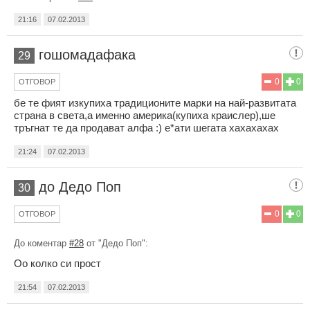
21:16
07.02.2013
гошомадафака
29
0
0
ОТГОВОР
бе те фият изкупиха традиционите марки на най-развитата
страна в света,а именно америка(купиха краислер),ше
тръгнат те да продават алфа :) е*ати шегата хахахахах
21:24
07.02.2013
до Дедо Поп
30
0
0
ОТГОВОР
До коментар
#28
от "Дедо Поп":
Оо колко си прост
21:54
07.02.2013