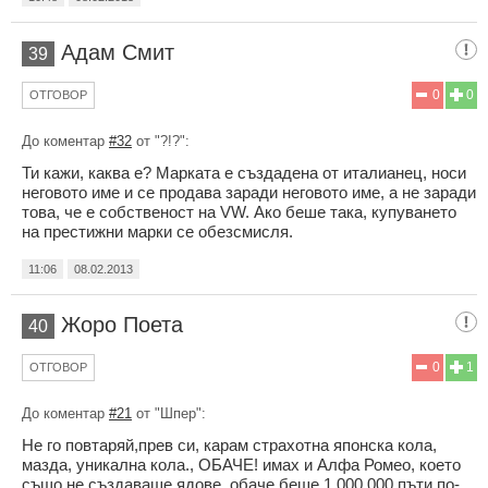
Адам Смит
39
0
0
ОТГОВОР
До коментар
#32
от "?!?":
Ти кажи, каква е? Марката е създадена от италианец, носи
неговото име и се продава заради неговото име, а не заради
това, че е собственост на VW. Ако беше така, купуването
на престижни марки се обезсмисля.
11:06
08.02.2013
Жоро Поета
40
0
1
ОТГОВОР
До коментар
#21
от "Шпер":
Не го повтаряй,прев си, карам страхотна японска кола,
мазда, уникална кола., ОБАЧЕ! имах и Алфа Ромео, което
също не създаваше ядове, обаче беше 1 000 000 пъти по-