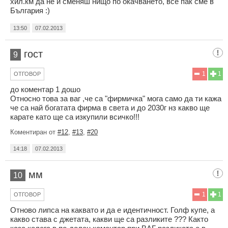
хил.км да не и сменяш нищо по окачването, все пак сме в
България :)
13:50
07.02.2013
гост
9
1
1
ОТГОВОР
до коментар 1 дошо
Относно това за ваг ,че са "фирмичка" мога само да ти кажа
че са най богатата фирма в света и до 2030г нз какво ще
карате като ще са изкупили всичко!!!
Коментиран от
#12
,
#13
,
#20
14:18
07.02.2013
мм
10
1
1
ОТГОВОР
Отново липса на каквато и да е идентичност. Голф купе, а
какво става с джетата, какви ще са разликите ??? Както