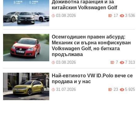
Доживотна гаранция и за
китайския Volkswagen Golf
03.08.2026
17
3 536
Осемгодишeн правeн абсурд:
Механик си върна конфискуван
Volkswagen Golf, но битката
продължава
03.08.2026
7
7 313
Най-евтиното VW ID.Polo вече се
продава и у нас
31.07.2026
23
5 925