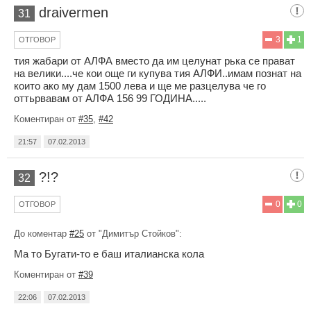
draivermen
31
3
1
ОТГОВОР
тия жабари от АЛФА вместо да им целунат рька се прават
на велики....че кои още ги купува тия АЛФИ..имам познат на
които ако му дам 1500 лева и ще ме разцелува че го
оттьрвавам от АЛФА 156 99 ГОДИНА.....
Коментиран от
#35
,
#42
21:57
07.02.2013
?!?
32
0
0
ОТГОВОР
До коментар
#25
от "Димитър Стойков":
Ма то Бугати-то е баш италианска кола
Коментиран от
#39
22:06
07.02.2013