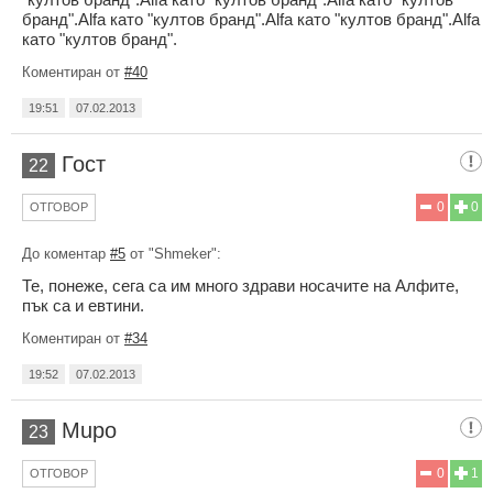
бранд".Alfa като "култов бранд".Alfa като "култов бранд".Alfa
като "култов бранд".
Коментиран от
#40
19:51
07.02.2013
Гост
22
0
0
ОТГОВОР
До коментар
#5
от "Shmeker":
Те, понеже, сега са им много здрави носачите на Алфите,
пък са и евтини.
Коментиран от
#34
19:52
07.02.2013
Mupo
23
0
1
ОТГОВОР