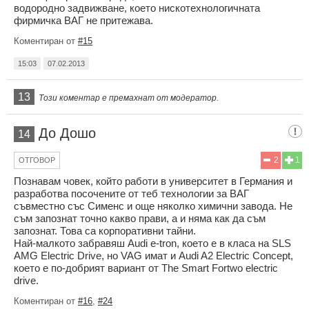
водородно задвижване, което нискотехнологичната
фирмичка ВАГ не притежава.
Коментиран от
#15
15:03
07.02.2013
13
Този коментар е премахнат от модератор.
До Дошо
14
2
1
ОТГОВОР
Познавам човек, който работи в университет в Германия и
разработва посочените от теб технологии за ВАГ
съвместно със Сименс и още няколко химични завода. Не
съм запознат точно какво прави, а и няма как да съм
запознат. Това са корпоративни тайни.
Най-малкото забравяш Audi e-tron, което е в класа на SLS
AMG Electric Drive, но VAG имат и Audi A2 Electric Concept,
което е по-добрият вариант от The Smart Fortwo electric
drive.
Коментиран от
#16
,
#24