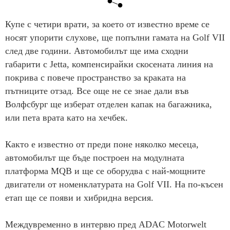
Купе с четири врати, за което от известно време се
носят упорити слухове, ще попълни гамата на Golf VII
след две години. Автомобилът ще има сходни
габарити с Jetta, компенсирайки скосената линия на
покрива с повече пространство за краката на
пътниците отзад. Все още не се знае дали във
Волфсбург ще изберат отделен капак на багажника,
или пета врата като на хечбек.
Както е известно от преди поне няколко месеца,
автомобилът ще бъде построен на модулната
платформа MQB и ще се оборудва с най-мощните
двигатели от номенклатурата на Golf VII. На по-късен
етап ще се появи и хибридна версия.
Междувременно в интервю пред ADAC Motorwelt