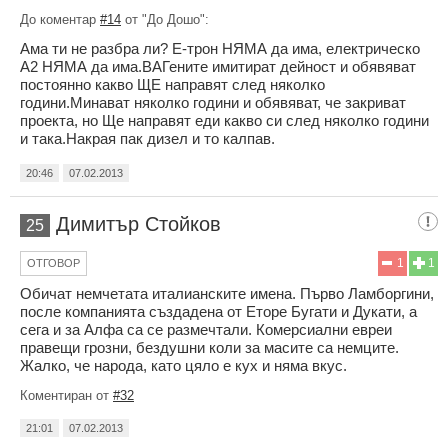
До коментар
#14
от "До Дошо":
Ама ти не разбра ли? Е-трон НЯМА да има, електрическо
А2 НЯМА да има.ВАГените имитират дейност и обявяват
постоянно какво ЩЕ направят след няколко
години.Минават няколко години и обявяват, че закриват
проекта, но Ще направят еди какво си след няколко години
и така.Накрая пак дизел и то калпав.
20:46
07.02.2013
Димитър Стойков
25
1
1
ОТГОВОР
Обичат немчетата италианските имена. Първо Ламборгини,
после компанията създадена от Еторе Бугати и Дукати, а
сега и за Алфа са се размечтали. Комерсиални евреи
правещи грозни, бездушни коли за масите са немците.
Жалко, че народа, като цяло е кух и няма вкус.
Коментиран от
#32
21:01
07.02.2013