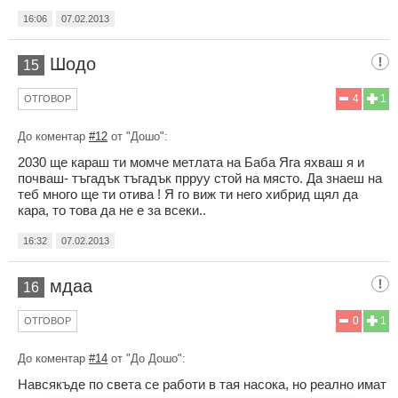
16:06
07.02.2013
Шодо
15
4
1
ОТГОВОР
До коментар
#12
от "Дошо":
2030 ще караш ти момче метлата на Баба Яга яхваш я и
почваш- тъгадък тъгадък прруу стой на място. Да знаеш на
теб много ще ти отива ! Я го виж ти него хибрид щял да
кара, то това да не е за всеки..
16:32
07.02.2013
мдаа
16
0
1
ОТГОВОР
До коментар
#14
от "До Дошо":
Навсякъде по света се работи в тая насока, но реално имат