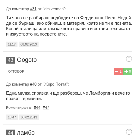
До коментар
#31
от "draivermen":
Ти явно не разбираш подбудите на Фердинанд Пиех. Недей
да се бъркаш, ако обичаш, в материя, която не ти е позната.
Копай въглища или там каквото правиш и остави техниката
и изкуството на посветените.
11:17
08.02.2013
Gogoto
43
1
0
ОТГОВОР
До коментар
#40
от "Жоро Поета":
Една малка справка и ще разбереш, че Ламборгини вече го
правят германци.
Коментиран от
#44
,
#47
13:47
08.02.2013
ламбо
44