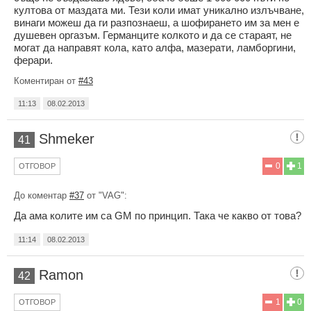
култова от маздата ми. Тези коли имат уникално излъчване,
винаги можеш да ги разпознаеш, а шофирането им за мен е
душевен оргазъм. Германците колкото и да се стараят, не
могат да направят кола, като алфа, мазерати, ламборгини,
ферари.
Коментиран от
#43
11:13
08.02.2013
Shmeker
41
0
1
ОТГОВОР
До коментар
#37
от "VAG":
Да ама колите им са GM по принцип. Така че какво от това?
11:14
08.02.2013
Ramon
42
1
0
ОТГОВОР