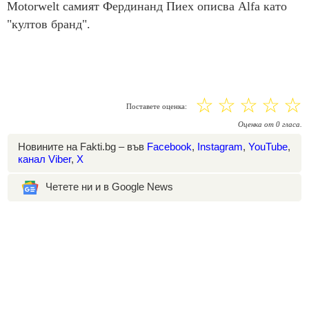
Motorwelt самият Фердинанд Пиех описва Alfa като
"култов бранд".
☆
☆
☆
☆
☆
Поставете оценка:
Оценка
от
0
гласа.
Новините на Fakti.bg – във
Facebook
,
Instagram
,
YouTube
,
канал Viber
,
X
Четете ни и в Google News