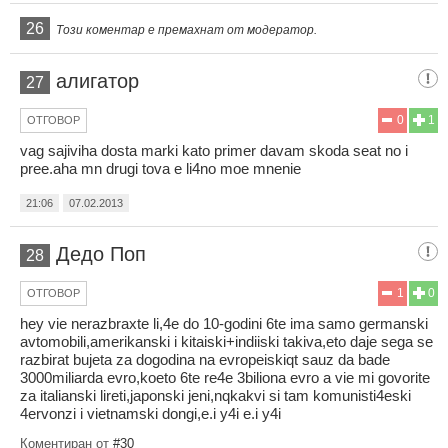
26
Този коментар е премахнат от модератор.
алигатор
27
0
1
ОТГОВОР
vag sajiviha dosta marki kato primer davam skoda seat no i
pree.aha mn drugi tova e li4no moe mnenie
21:06
07.02.2013
Дедо Поп
28
1
0
ОТГОВОР
hey vie nerazbraxte li,4e do 10-godini 6te ima samo germanski
avtomobili,amerikanski i kitaiski+indiiski takiva,eto daje sega se
razbirat bujeta za dogodina na evropeiskiqt sauz da bade
3000miliarda evro,koeto 6te re4e 3biliona evro a vie mi govorite
za italianski lireti,japonski jeni,nqkakvi si tam komunisti4eski
4ervonzi i vietnamski dongi,e.i y4i e.i y4i
Коментиран от
#30