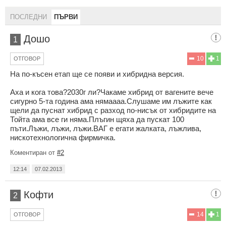
ПОСЛЕДНИ
ПЪРВИ
Дошо
1
10
1
ОТГОВОР
На по-късен етап ще се появи и хибридна версия.
Аха и кога това?2030г ли?Чакаме хибрид от вагените вече
сигурно 5-та година ама нямаааа.Слушаме им лъжите как
щели да пуснат хибрид с разход по-нисък от хибридите на
Тойта ама все ги няма.Плъгин щяха да пускат 100
пъти.Лъжи, лъжи, лъжи.ВАГ е егати жалката, лъжлива,
нискотехнологична фирмичка.
Коментиран от
#2
12:14
07.02.2013
Кофти
2
14
1
ОТГОВОР