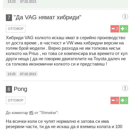
13:23
07.02.2013
"Да VAG нямат хибриди"
7
2
1
ОТГОВОР
Хибриди VAG колкото искаш имат в серийно производство
от доста време , в частност и VW има хибридни версии на
голям брой модели . Вярно разхода не им толкова нисък
колкото на Prius , но това се компенсира във времето от куп
други неща ( да не говорим двигателите на Тоyota далеч не
са толкова икономични колкото си и представяш !
13:25
07.02.2013
Pong
8
0
1
ОТГОВОР
До коментар
#5
от "Shmeker":
На всички коли се чупят нормално е затова си има
резервни части, ти да не искаш да я вземеш колата и 100