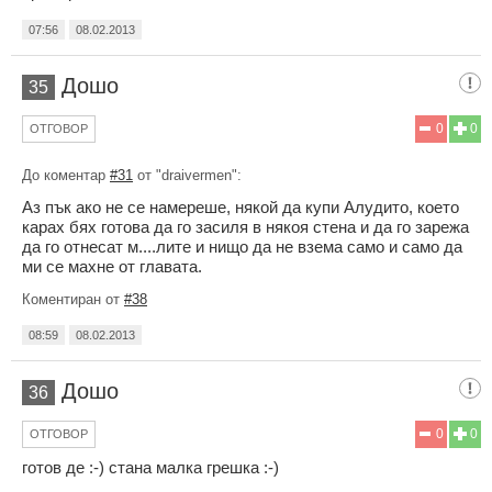
07:56
08.02.2013
Дошо
35
0
0
ОТГОВОР
До коментар
#31
от "draivermen":
Аз пък ако не се намереше, някой да купи Алудито, което
карах бях готова да го засиля в някоя стена и да го зарежа
да го отнесат м....лите и нищо да не взема само и само да
ми се махне от главата.
Коментиран от
#38
08:59
08.02.2013
Дошо
36
0
0
ОТГОВОР
готов де :-) стана малка грешка :-)