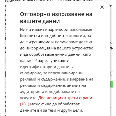
само прототипи на които непрекъснато им отлагат
×
производството, докато други произвеждат серийно и то не
от вчера! За R8 Е-tron след като се надуваха колко ще
Отговорно използване на
произведат до 2012 г. по последна информация
производството му е отложено за неопределено време,
вашите данни
което според някои означава, че няма да го бъде никога!
Защото са много "напред" в електричките Мерцедес се
Ние и нашите партньори използваме
увърта около Тесла и подписа договор с тях за
бисквитки и подобни технологии, за
разработката на електр. А-класа, а правителството им
да съхраняваме и получаваме достъп
толкова време шикалкави директните субсидии при покупка
на електромобил – за да не вземат позиции на техния пазар
до информация на вашето устройство
френски, щатски и други електромобили……
и да обработваме лични данни, като
вашия IP адрес, уникални
16:56
07.02.2013
идентификатори и данни за
сърфиране, за персонализирани
kkk5
17
реклами и съдържание, измерване на
0
1
ОТГОВОР
реклами и съдържание, анализ на
аудиторията и подобряване на
А какво е казал шефа на фиат относно офертата цитирам-
Само през трупа ми....Щом имат излишни пари по-добре
услугите.
Доставчици от трети страни
немците да си оправят моделите които имат...например
(181)
може също да обработват
Сеат нали се оплакаха че нямал продажби-край на цитата.
данните ви за тези и други цели,
Е май и да имаш пари не е достатъчно ако си алчна и
пресметлива шваба