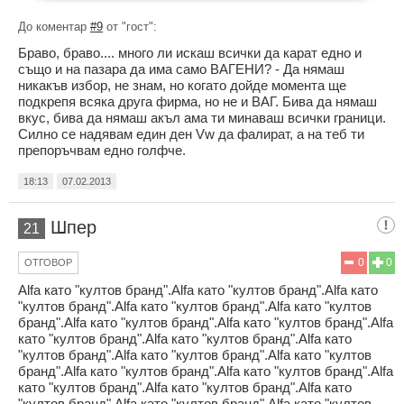
До коментар
#9
от "гост":
Браво, браво.... много ли искаш всички да карат едно и
също и на пазара да има само ВАГЕНИ? - Да нямаш
никакъв избор, не знам, но когато дойде момента ще
подкрепя всяка друга фирма, но не и ВАГ. Бива да нямаш
вкус, бива да нямаш акъл ама ти минаваш всички граници.
Силно се надявам един ден Vw да фалират, а на теб ти
препоръчвам едно голфче.
18:13
07.02.2013
Шпер
21
0
0
ОТГОВОР
Alfa като "култов бранд".Alfa като "култов бранд".Alfa като
"култов бранд".Alfa като "култов бранд".Alfa като "култов
бранд".Alfa като "култов бранд".Alfa като "култов бранд".Alfa
като "култов бранд".Alfa като "култов бранд".Alfa като
"култов бранд".Alfa като "култов бранд".Alfa като "култов
бранд".Alfa като "култов бранд".Alfa като "култов бранд".Alfa
като "култов бранд".Alfa като "култов бранд".Alfa като
"култов бранд".Alfa като "култов бранд".Alfa като "култов