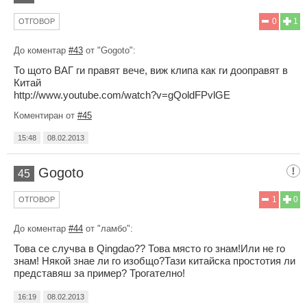
0
1
ОТГОВОР
До коментар
#43
от "Gogoto":
То щото ВАГ ги правят вече, виж клипа как ги дооправят в
Китай
http://www.youtube.com/watch?v=gQoldFPvlGE
Коментиран от
#45
15:48
08.02.2013
Gogoto
45
1
0
ОТГОВОР
До коментар
#44
от "ламбо":
Това се случва в Qingdao?? Това място го знам!Или не го
знам! Някой знае ли го изобщо?Тази китайска простотия ли
представяш за пример? Трогателно!
16:19
08.02.2013