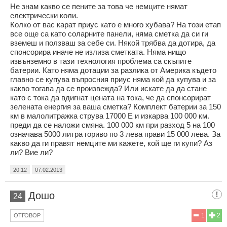
Не знам какво се пените за това че немците нямат
електрически коли.
Колко от вас карат приус като е много хубава? На този етап
все още са като соларните панели, няма сметка да си ги
вземеш и ползваш за себе си. Някой трябва да дотира, да
спонсорира иначе не излиза сметката. Няма нищо
извънземно в тази технология проблема са скъпите
батерии. Като няма дотации за разлика от Америка където
главно се купува въпросния приус няма кой да купува и за
какво тогава да се произвежда? Или искате да да стане
като с тока да вдигнат цената на тока, че да спонсорират
зелената енергия за ваша сметка? Комплект батерии за 150
км в малолитражка струва 17000 Е и изкарва 100 000 км.
преди да се наложи смяна. 100 000 км при разход 5 на 100
означава 5000 литра гориво по 3 лева прави 15 000 лева. За
какво да ги правят немците ми кажете, кой ще ги купи? Аз
ли? Вие ли?
20:12
07.02.2013
Дошо
24
1
2
ОТГОВОР