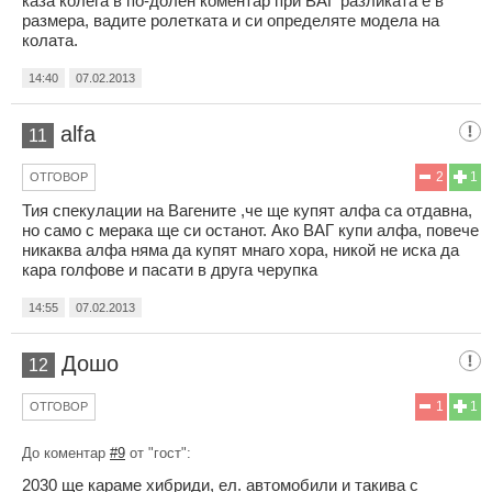
каза колега в по-долен коментар при ВАГ разликата е в
размера, вадите ролетката и си определяте модела на
колата.
14:40
07.02.2013
alfa
11
2
1
ОТГОВОР
Тия спекулации на Вагените ,че ще купят алфа са отдавна,
но само с мерака ще си останот. Ако ВАГ купи алфа, повече
никаква алфа няма да купят мнаго хора, никой не иска да
кара голфове и пасати в друга черупка
14:55
07.02.2013
Дошо
12
1
1
ОТГОВОР
До коментар
#9
от "гост":
2030 ще караме хибриди, ел. автомобили и такива с