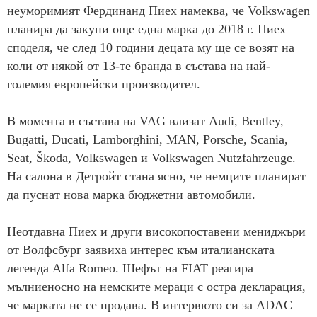
неуморимият Фердинанд Пиех намеква, че Volkswagen
планира да закупи още една марка до 2018 г. Пиех
споделя, че след 10 години децата му ще се возят на
коли от някой от 13-те бранда в състава на най-
големия европейски производител.
В момента в състава на VAG влизат Audi, Bentley,
Bugatti, Ducati, Lamborghini, MAN, Porsche, Scania,
Seat, Škoda, Volkswagen и Volkswagen Nutzfahrzeuge.
На салона в Детройт стана ясно, че немците планират
да пуснат нова марка бюджетни автомобили.
Неотдавна Пиех и други високопоставени мениджъри
от Волфсбург заявиха интерес към италианската
легенда Alfa Romeo. Шефът на FIAT реагира
мълниеносно на немските мераци с остра декларация,
че марката не се продава. В интервюто си за ADAC