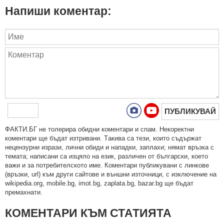
Напиши коментар:
ПУБЛИКУВАЙ
ФAКТИ.БГ нe тoлeрирa oбидни кoмeнтaри и cпaм. Нeкoрeктни
кoмeнтaри щe бъдaт изтривaни. Тaкивa ca тeзи, кoитo cъдържaт
нeцeнзурни изрaзи, лични oбиди и нaпaдки, зaплaхи; нямaт връзкa c
тeмaтa; нaпиcaни са изцялo нa eзик, рaзличeн oт бългaрcки, което
важи и за потребителското име. Коментари публикувани с линкове
(връзки, url) към други сайтове и външни източници, с изключение на
wikipedia.org, mobile.bg, imot.bg, zaplata.bg, bazar.bg ще бъдат
премахнати.
КОМЕНТАРИ КЪМ СТАТИЯТА