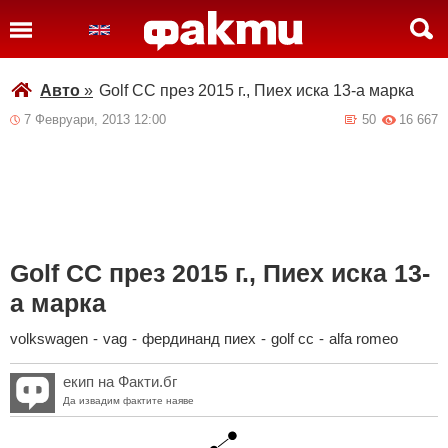
Авто
»
Golf CC през 2015 г., Пиех иска 13-а марка
7 Февруари, 2013 12:00
50
16 667
Golf CC през 2015 г., Пиех иска 13-
а марка
volkswagen
-
vag
-
фердинанд пиех
-
golf cc
-
alfa romeo
екип на Факти.бг
Да извадим фактите наяве