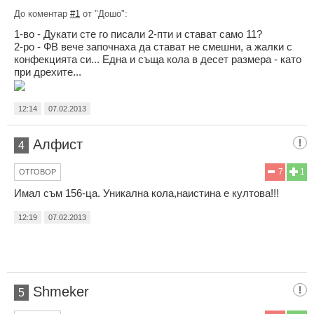
До коментар
#1
от "Дошо":
1-во - Дукати сте го писали 2-пти и стават само 11?
2-ро - ФВ вече започнаха да стават не смешни, а жалки с
конфекцията си... Една и съща кола в десет размера - като
при дрехите...
12:14
07.02.2013
Алфист
4
7
1
ОТГОВОР
Имал съм 156-ца. Уникална кола,наистина е култова!!!
12:19
07.02.2013
Shmeker
5