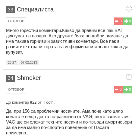
Специалиста
33
0
0
ОТГОВОР
Много горестни коментари.Какво да правим все пак ВАГ
диктуват на пазара. Ако другите бяха по добри нямаше да
има такива горчиви и завистливи коментари. Все пак в
развитите страни хората са информирани и знаят какво да
купуват.
23:27
07.02.2013
Shmeker
34
0
0
ОТГОВОР
До коментар
#22
от "Гост":
Да, при 156 са проблемни носачите. Ама поне като цяло
колата е нещо доста по-различно от VAG, щото вземат лия
VAG ще си сложат техните носачи и по-твърди амортисьори
за да има малко по-спортно поведение от Пасата
примерно...