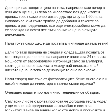
Дори при настоящите цени на тока, например тази вечер в
8:00 часа ще е 1,33 лева за киловатчас без ддс и такси
пренос, тоест само енергията с ддс ще струва 1,60 лв за
киловатчас към които трябва да добавиш и таксите за
пренос и разпределение, все още електромобила може да
се зарежда на почти пет пъти по-ниска цена в същото
денонощие.
Нали токът само щеше да постъпва и нямаше да има евтин!
Дали по тази причина не следва и следващата позната от
мен тенденция, че вече са направени заявки за 24 гигавата
мощности от възобновяеми източници само за България,
което да направи разликата между най-високата и най-
ниската цена на тока за денонощието още по-висока?
Нали според вас тока от фотоволтиците беше много скъп и
никой нямаше да инвестира в такива скъпи играчки?
Очевидно вашите прогнози нито тенденции се сбъдват.
Съгласни ли сте с моята прогноза че догодина тесла модел
у ще стане най-продаваният автомобил в света за
годината? Хайде да видим колко сте добри в прогнозите и