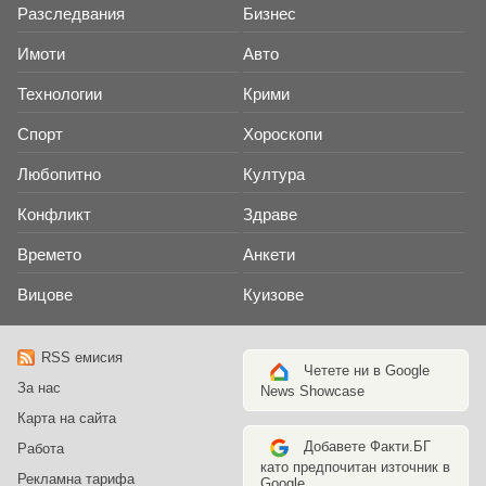
Разследвания
Бизнес
Имоти
Авто
Технологии
Крими
Спорт
Хороскопи
Любопитно
Култура
Конфликт
Здраве
Времето
Анкети
Вицове
Куизове
RSS емисия
Четете ни в Google
За нас
News Showcase
Карта на сайта
Добавете Факти.БГ
Работа
като предпочитан източник в
Рекламна тарифа
Google