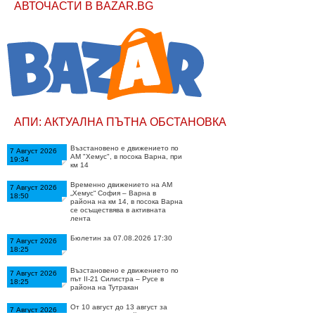
АВТОЧАСТИ В BAZAR.BG
АПИ: АКТУАЛНА ПЪТНА ОБСТАНОВКА
Възстановено е движението по
7 Август 2026
АМ "Хемус", в посока Варна, при
19:34
км 14
Временно движението на АМ
7 Август 2026
„Хемус“ София – Варна в
18:50
района на км 14, в посока Варна
се осъществява в активната
лента
Бюлетин за 07.08.2026 17:30
7 Август 2026
18:25
Възстановено е движението по
7 Август 2026
път II-21 Силистра – Русе в
18:25
района на Тутракан
От 10 август до 13 август за
7 Август 2026