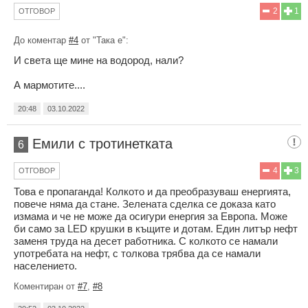
2
1
ОТГОВОР
До коментар
#4
от "Така е":
И света ще мине на водород, нали?
А мармотите....
20:48
03.10.2022
Емили с тротинетката
6
4
3
ОТГОВОР
Това е пропаганда! Колкото и да преобразуваш енергията,
повече няма да стане. Зелената сделка се доказа като
измама и че не може да осигури енергия за Европа. Може
би само за LED крушки в къщите и дотам. Един литър нефт
заменя труда на десет работника. С колкото се намали
употребата на нефт, с толкова трябва да се намали
населението.
Коментиран от
#7
,
#8