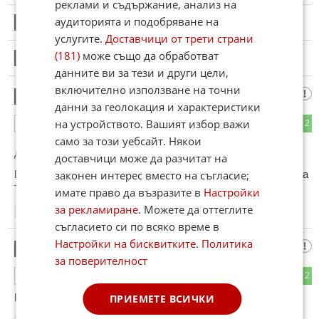
реклами и съдържание, анализ на
аудиторията и подобряване на
10
Този коментар е премахнат от модератор.
услугите.
Доставчици от трети страни
(181)
може също да обработват
11
Този коментар е премахнат от модератор.
данните ви за тези и други цели,
включително използване на точни
Хайл
12
данни за геолокация и характеристики
на устройството. Вашият избор важи
3
2
ОТГОВОР
само за този уебсайт. Някои
До коментар
#9
от "Турбо":
доставчици може да разчитат на
В практикер има с много хубави дръжки...може да е шарена
законен интерес вместо на съгласие;
тесла
имате право да възразите в
Настройки
за рекламиране
. Можете да оттеглите
23:34
03.10.2022
съгласието си по всяко време в
Настройки на бисквитките
.
Политика
Всички знаят
13
за поверителност
3
2
ОТГОВОР
Няма начин, колкото и да ги рекламират!
ПРИЕМЕТЕ ВСИЧКИ