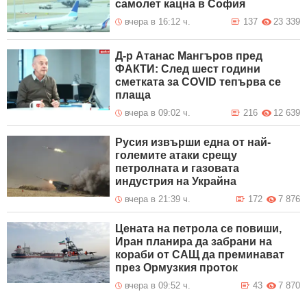
самолет кацна в София
вчера в 16:12 ч.
137
23 339
Д-р Атанас Мангъров пред
ФАКТИ: След шест години
сметката за COVID тепърва се
плаща
вчера в 09:02 ч.
216
12 639
Русия извърши една от най-
големите атаки срещу
петролната и газовата
индустрия на Украйна
вчера в 21:39 ч.
172
7 876
Цената на петрола се повиши,
Иран планира да забрани на
кораби от САЩ да преминават
през Ормузкия проток
вчера в 09:52 ч.
43
7 870