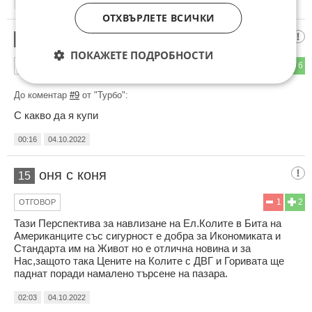
23:45
03.10.2022
ОТХВЪРЛЕТЕ ВСИЧКИ
Хайл
14
ПОКАЖЕТЕ ПОДРОБНОСТИ
1
6
ОТГОВОР
До коментар
#9
от "Турбо":
С какво да я купи
00:16
04.10.2022
оня с коня
15
1
2
ОТГОВОР
Тази Перспектива за навлизане на Ел.Колите в Бита на
Американците със сигурност е добра за Икономиката и
Стандарта им на Живот но е отлична новина и за
Нас,защото така Цените на Колите с ДВГ и Горивата ще
паднат поради намалено търсене на пазара.
02:03
04.10.2022