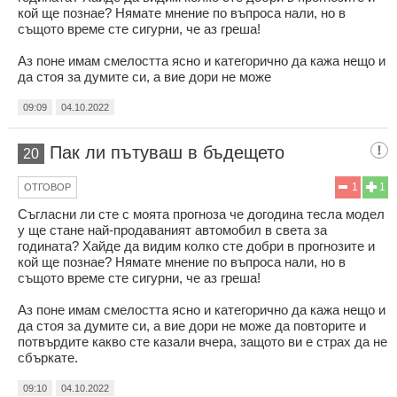
кой ще познае? Нямате мнение по въпроса нали, но в
същото време сте сигурни, че аз греша!
Аз поне имам смелостта ясно и категорично да кажа нещо и
да стоя за думите си, а вие дори не може
09:09
04.10.2022
Пак ли пътуваш в бъдещето
20
1
1
ОТГОВОР
Съгласни ли сте с моята прогноза че догодина тесла модел
у ще стане най-продаваният автомобил в света за
годината? Хайде да видим колко сте добри в прогнозите и
кой ще познае? Нямате мнение по въпроса нали, но в
същото време сте сигурни, че аз греша!
Аз поне имам смелостта ясно и категорично да кажа нещо и
да стоя за думите си, а вие дори не може да повторите и
потвърдите какво сте казали вчера, защото ви е страх да не
сбъркате.
09:10
04.10.2022