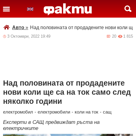
Авто
»
Над половината от продадените нови коли ще 
3 Октомври, 2022 19:49
20
1 815
Над половината от продадените
нови коли ще са на ток само след
няколко години
електромобил
-
електромобили
-
коли на ток
-
сащ
Експерти в САЩ предвиждат ръста на
електричките