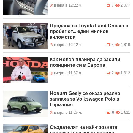
вчера в 12:22 ч.
7
2 077
Продава се Toyota Land Cruiser с
пробег от... един милион
километра
вчера в 12:12 ч.
4
4 819
Как Honda планира да засили
позициите си в Европа
вчера в 11:37 ч.
2
1 312
Новият Geely се оказа реална
заплаха за Volkswagen Polo в
Германия
вчера в 11:26 ч.
8
1 511
Създателят на най-грозната
японска кола ще ръководи