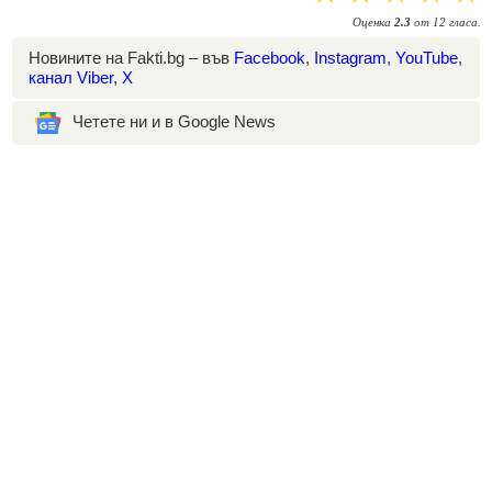
Оценка
2.3
от
12
гласа.
Новините на Fakti.bg – във
Facebook
,
Instagram
,
YouTube
,
канал Viber
,
X
Четете ни и в Google News