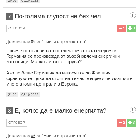
20:52
03.10.2022
По-голяма глупост не бях чел
7
5
3
ОТГОВОР
До коментар
#6
от "Емили с тротинетката":
Повече от половината от електрическата енергия в
Германия се произвежда от възобновяеми енергийни
източници. Малко ли ти се струва?
Ако не беше Германия да изнася ток за Франция,
французите щяха да стоят на тъмно, въпреки че имат ми е
много атомни централи в Европа.
21:20
03.10.2022
Е, колко да е малко енергията?
8
2
3
ОТГОВОР
До коментар
#6
от "Емили с тротинетката":