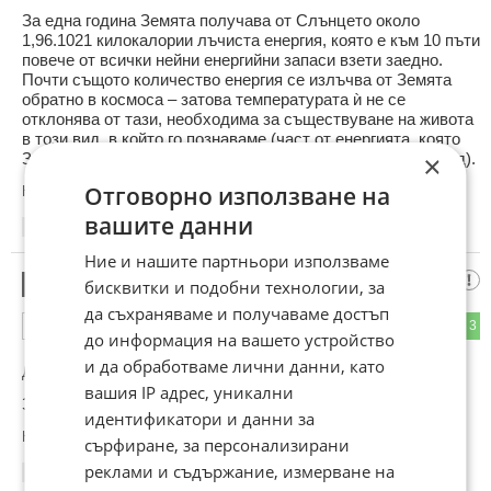
За една година Земята получава от Слънцето около
1,96.1021 килокалории лъчиста енергия, която е към 10 пъти
повече от всички нейни енергийни запаси взети заедно.
Почти същото количество енергия се излъчва от Земята
обратно в космоса – затова температурата ѝ не се
отклонява от тази, необходима за съществуване на живота
в този вид, в който го познаваме (част от енергията, която
Земята излъчва в космоса се получава от ядрения разпад).
×
Отговорно използване на
Коментиран от
#9
вашите данни
21:56
03.10.2022
Ние и нашите партньори използваме
Турбо
9
бисквитки и подобни технологии, за
да съхраняваме и получаваме достъп
3
3
ОТГОВОР
до информация на вашето устройство
и да обработваме лични данни, като
До коментар
#8
от "Е, колко да е малко енергията?":
вашия IP адрес, уникални
Значи наближава времето да си купиш Тесла.
идентификатори и данни за
Коментиран от
#10
,
#11
,
#12
,
#14
,
#17
сърфиране, за персонализирани
реклами и съдържание, измерване на
22:01
03.10.2022