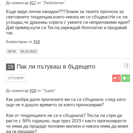
До коментар
#17
от "Любопитен":
Къде видя лични нападки???Знаем за твоите прогнози за
световните тенденции,които никога не се сбъдват.Не се ли
усещаш,че дразниш хората с умните си неприложими идеи?
Дай пример,купи си Тесла,зареждай безплатно и продавай
ток.
Коментиран от
#19
08:40
04.10.2022
Пак ли пътуваш в бъдещето
19
3
2
ОТГОВОР
До коментар
#18
от "Турбо":
Как разбра дали прогнозите ми са се сбъднали, след като
още не е дошло времето за което прогнозирам?
Коя от тенденциите не се е сбъднала? Тесла ли спря да
расте с 50% годишно, още през 2019 г както прогнозирахте
че няма да продаде половин милион и никога няма да може
да ги продаде?