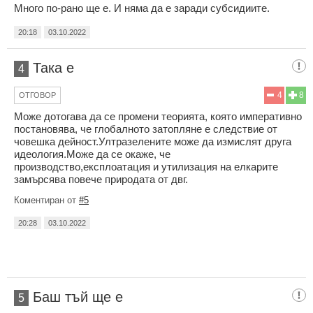
Много по-рано ще е. И няма да е заради субсидиите.
20:18
03.10.2022
Така е
4
4
8
ОТГОВОР
Може дотогава да се промени теорията, която императивно
постановява, че глобалното затопляне е следствие от
човешка дейност.Ултразелените може да измислят друга
идеология.Може да се окаже, че
производство,експлоатация и утилизация на елкарите
замърсява повече природата от двг.
Коментиран от
#5
20:28
03.10.2022
Баш тъй ще е
5