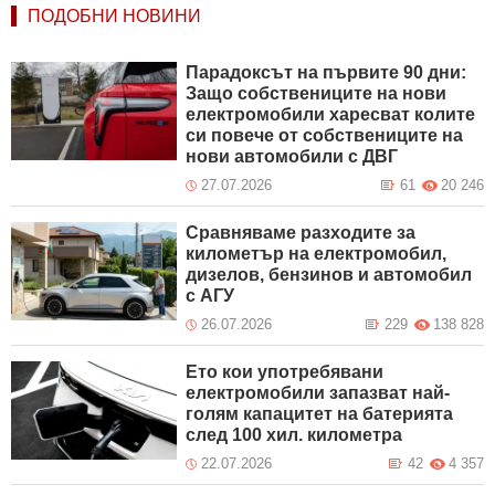
ПОДОБНИ НОВИНИ
Парадоксът на първите 90 дни:
Защо собствениците на нови
електромобили харесват колите
си повече от собствениците на
нови автомобили с ДВГ
27.07.2026
61
20 246
Сравняваме разходите за
километър на електромобил,
дизелов, бензинов и автомобил
с АГУ
26.07.2026
229
138 828
Ето кои употребявани
електромобили запазват най-
голям капацитет на батерията
след 100 хил. километра
22.07.2026
42
4 357