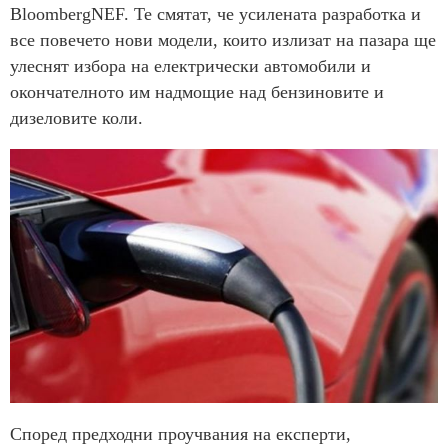
BloombergNEF. Те смятат, че усилената разработка и
все повечето нови модели, които излизат на пазара ще
улеснят избора на електрически автомобили и
окончателното им надмощие над бензиновите и
дизеловите коли.
Според предходни проучвания на експерти,