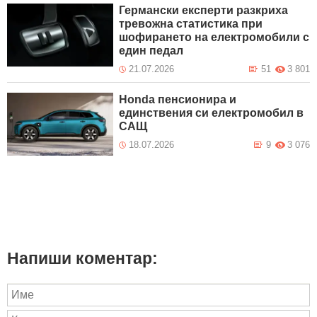
Германски експерти разкриха
тревожна статистика при
шофирането на електромобили с
един педал
21.07.2026
51
3 801
Honda пенсионира и
единствения си електромобил в
САЩ
18.07.2026
9
3 076
Напиши коментар: