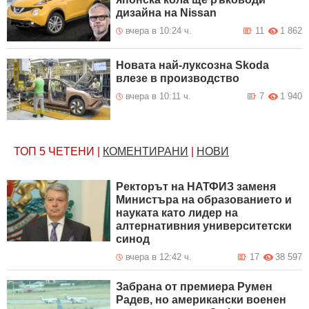
дизайна на Nissan
вчера в 10:24 ч.
11
1 862
Новата най-луксозна Skoda
влезе в производство
вчера в 10:11 ч.
7
1 940
ТОП 5
ЧЕТЕНИ
|
КОМЕНТИРАНИ
|
НОВИ
Ректорът на НАТФИЗ заменя
Министъра на образованието и
науката като лидер на
алтернативния университетски
синод
вчера в 12:42 ч.
17
38 597
Забрана от премиера Румен
Радев, но американски военен