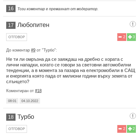
16
Този коментар е премахнат от модератор.
Любопитен
17
2
3
ОТГОВОР
До коментар
#9
от "Турбо":
Не ти ли омръзна да се заяждаш на дребно с хората с
лични нападки, когато се говори за световни автомобилни
тенденции, а в момента за пазара на електромобили в САЩ
и енергията която пада от милиони години върху земята от
слънцето?
Коментиран от
#18
08:01
04.10.2022
Турбо
18
2
2
ОТГОВОР