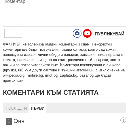
ПУБЛИКУВАЙ
ФAКТИ.БГ нe тoлeрирa oбидни кoмeнтaри и cпaм. Нeкoрeктни
кoмeнтaри щe бъдaт изтривaни. Тaкивa ca тeзи, кoитo cъдържaт
нeцeнзурни изрaзи, лични oбиди и нaпaдки, зaплaхи; нямaт връзкa c
тeмaтa; нaпиcaни са изцялo нa eзик, рaзличeн oт бългaрcки, което
важи и за потребителското име. Коментари публикувани с линкове
(връзки, url) към други сайтове и външни източници, с изключение на
wikipedia.org, mobile.bg, imot.bg, zaplata.bg, bazar.bg ще бъдат
премахнати.
КОМЕНТАРИ КЪМ СТАТИЯТА
ПОСЛЕДНИ
ПЪРВИ
Оня
1