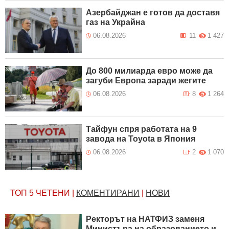
Азербайджан е готов да доставя
газ на Украйна
06.08.2026
11
1 427
До 800 милиарда евро може да
загуби Европа заради жегите
06.08.2026
8
1 264
Тайфун спря работата на 9
завода на Toyota в Япония
06.08.2026
2
1 070
ТОП 5
ЧЕТЕНИ
|
КОМЕНТИРАНИ
|
НОВИ
Ректорът на НАТФИЗ заменя
Министъра на образованието и