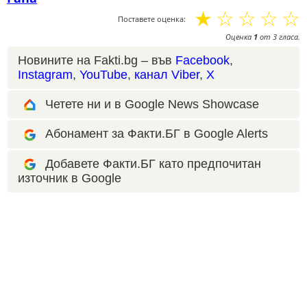
☆
☆
☆
☆
☆
Поставете оценка:
Оценка
1
от
3
гласа.
Новините на Fakti.bg – във
Facebook
,
Instagram
,
YouTube
,
канал Viber
,
X
Четете ни и в Google News Showcase
Абонамент за Факти.БГ в Google Alerts
Добавете Факти.БГ като предпочитан
източник в Google