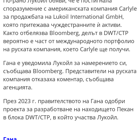
По-рано Лукойл обяви, че е постигнала
споразумение с американската компания Carlyle
за продажбата на Lukoil International GmbH,
която притежава чуждестранните ѝ активи.
Както отбелязва Bloomberg, делът в DWT/CTP
вероятно е част от международното портфолио
на руската компания, което Carlyle ще получи.
Гана е уведомила Лукойл за намерението си,
съобщава Bloomberg. Представители на руската
компания отказаха коментар, съобщава
агенцията.
През 2023 г. правителството на Гана одобри
проекта за разработване на находището Пекан
в блока DWT/CTP, в който участва Лукойл.
Гана