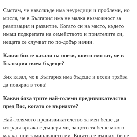
Смятам, че навсякъде има неуредици и проблеми, но
мисля, че в България има не малка възможност за
реализация и развитие. Когато си на място, където
имаш подкрепата на семейството и приятелите си,
нещата се случват по по-добър начин.
Какво бихте казали на онези, които смятат, че в
България няма бъдеще?
Бих казал, че в България има бъдеще и всеки трябва
да повярва в това!
Какви бяха трите най-големи предизвикателства
пред Вас, когато се върнахте?
Най-голямото предизвикателство за мен беше да
изградя връзка с дъщеря ми, защото тя беше много
малка, при заминаването ми. Когато се върнах, беше