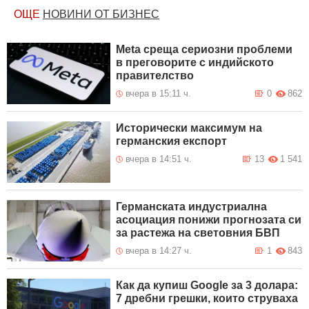
ОЩЕ
НОВИНИ ОТ БИЗНЕС
Meta среща сериозни проблеми
в преговорите с индийското
правителство
вчера в 15:11 ч.
0
862
Исторически максимум на
германския експорт
вчера в 14:51 ч.
13
1 541
Германската индустриална
асоциация понижи прогнозата си
за растежа на световния БВП
вчера в 14:27 ч.
1
843
Как да купиш Google за 3 долара:
7 дребни грешки, които струваха