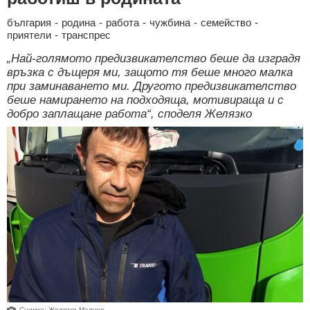
българия
-
родина
-
работа
-
чужбина
-
семейство
-
приятели
-
транспрес
„Най-голямото предизвикателство беше да изградя
връзка с дъщеря ми, защото тя беше много малка
при заминаването ми. Другото предизвикателство
беше намирането на подходяща, мотивираща и с
добро заплащане работа“, споделя Желязко
Снимка: Желязко Малчев