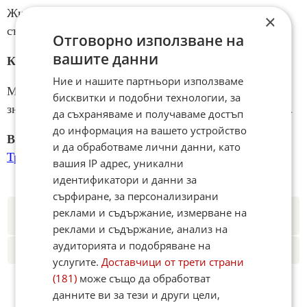
Животът ми в България е динамичен, разнообразен,
×
съвместяващ личното със служебното.
Отговорно използване на
вашите данни
Каква е Вашата формула за успех?
Ние и нашите партньори използваме
Моято формула за успех е да бъда оптимист, защото
бисквитки и подобни технологии, за
знам, че всичко се постига с търпение и постоянство.
да съхраняваме и получаваме достъп
до информация на вашето устройство
Виж актуалните предложения за работа от
и да обработваме лични данни, като
Транспрес ООД
вашия IP адрес, уникални
идентификатори и данни за
сърфиране, за персонализирани
Новините на Fakti.bg – във
Facebook
,
Instagram
,
YouTube
,
реклами и съдържание, измерване на
канал Viber
,
X
реклами и съдържание, анализ на
аудиторията и подобряване на
Четете ни и в Google News
услугите.
Доставчици от трети страни
(181)
може също да обработват
данните ви за тези и други цели,