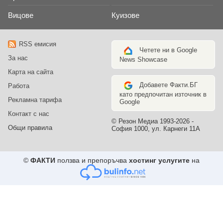
Вицове
Куизове
RSS емисия
Четете ни в Google
За нас
News Showcase
Карта на сайта
Добавете Факти.БГ
Работа
като предпочитан източник в
Рекламна тарифа
Google
Контакт с нас
© Резон Медиа 1993-2026 -
Общи правила
София 1000, ул. Карнеги 11А
©
ФАКТИ
ползва и препоръчва
хостинг услугите
на