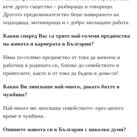
вече друго същество – разбиращо и говорещо.
Другото предизвикателство беше намирането на
подходяща, мотивираща и с добро заплащане работа.
Какви според Вас са трите най-големи предимства
на живота и кариерата в България?
Няма по-голямо предимство от това да живееш и
работиш в родината си, близко до семейството и
приятелите, както и от това да бъдеш в дома си!
Какво Ви липсваше най-много, докато бяхте в
чужбина?
Най-много ми липсваше семейството- през цялото
време в чужбина.
Опишете живота си в България с няколко думи?