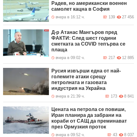
Радев, но американски военен
самолет кацна в София
вчера в 16:12 ч.
139
27 456
Д-р Атанас Мангъров пред
ФАКТИ: След шест години
сметката за COVID тепърва се
плаща
вчера в 09:02 ч.
217
12 885
Русия извърши една от най-
големите атаки срещу
петролната и газовата
индустрия на Украйна
вчера в 21:39 ч.
173
8 841
Цената на петрола се повиши,
Иран планира да забрани на
кораби от САЩ да преминават
през Ормузкия проток
вчера в 09:52 ч.
43
8 037