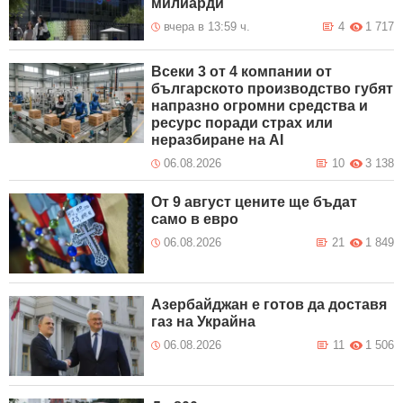
милиарди
вчера в 13:59 ч.
4
1 717
Всеки 3 от 4 компании от
българското производство губят
напразно огромни средства и
ресурс поради страх или
неразбиране на AI
06.08.2026
10
3 138
От 9 август цените ще бъдат
само в евро
06.08.2026
21
1 849
Азербайджан е готов да доставя
газ на Украйна
06.08.2026
11
1 506