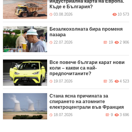
индустриална карта на Европа.
Къде е България?
03.08.2026
10 573
Безалкохолната бира променя
пазара
22.07.2026
19
2 906
Все повече българи карат нови
коли – какви са най-
предпочитаните?
19.07.2026
35
4 523
Стана ясна причината за
спирането на атомните
електроцентрали във Франция
18.07.2026
9
3 696