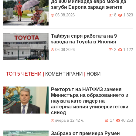
До 800 милиарда евро може да
загуби Европа заради жегите
06.08.2026
8
1 323
Тайфун спря работата на 9
завода на Toyota в Япония
06.08.2026
2
1 122
ТОП 5
ЧЕТЕНИ
|
КОМЕНТИРАНИ
|
НОВИ
Ректорът на НАТФИЗ заменя
Министъра на образованието и
науката като лидер на
алтернативния университетски
синод
вчера в 12:42 ч.
17
40 253
Забрана от премиера Румен