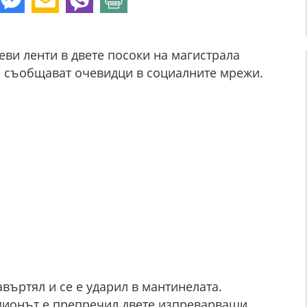
еви ленти в двете посоки на магистрала
ва съобщават очевидци в социалните мрежи.
авъртял и се е ударил в мантинелата.
амионът е препречил двете изпреварващи