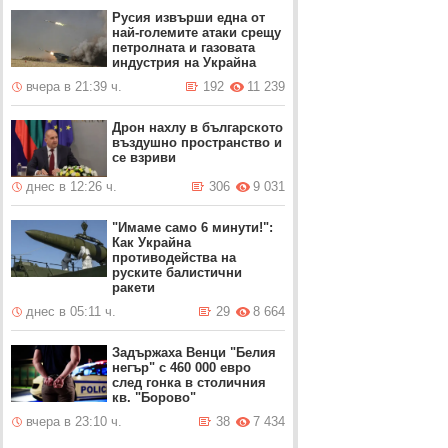
Русия извърши една от
най-големите атаки срещу
петролната и газовата
индустрия на Украйна
вчера в 21:39 ч.
192
11 239
Дрон нахлу в българското
въздушно пространство и
се взриви
днес в 12:26 ч.
306
9 031
"Имаме само 6 минути!":
Как Украйна
противодейства на
руските балистични
ракети
днес в 05:11 ч.
29
8 664
Задържаха Венци "Белия
негър" с 460 000 евро
след гонка в столичния
кв. "Борово"
вчера в 23:10 ч.
38
7 434