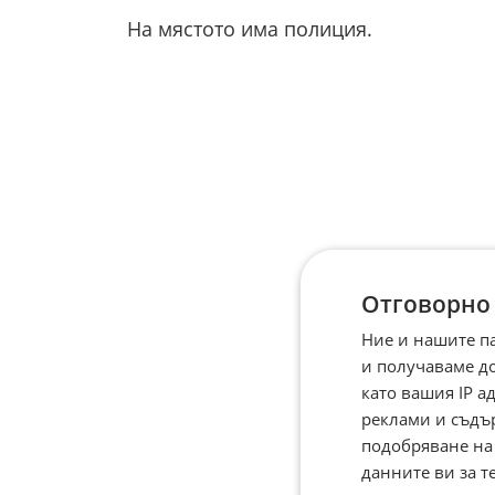
На мястото има полиция.
Отговорно
Ние и нашите п
и получаваме д
като вашия IP 
реклами и съдъ
подобряване на
данните ви за т