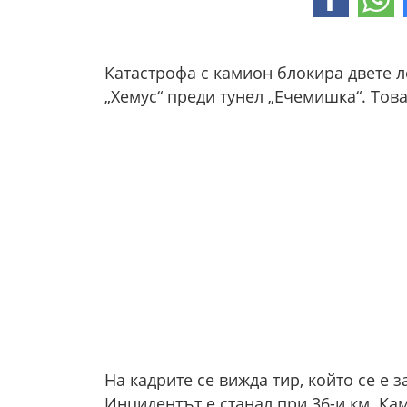
Катастрофа с камион блокира двете л
„Хемус“ преди тунел „Ечемишка“. То
На кадрите се вижда тир, който се е з
Инцидентът е станал при 36-и км. К