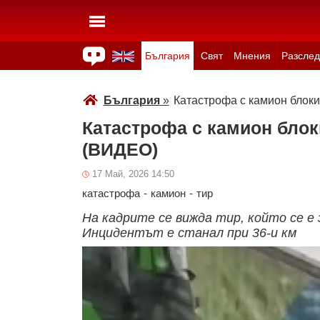
България
Свят
Мнения
Разслед
Здраве
Времето
Анкети
Вицове
Куизове
България
»
Катастрофа с камион блоки
Катастрофа с камион блок
(ВИДЕО)
17 Май, 2026 14:50
катастрофа
-
камион
-
тир
На кадрите се вижда тир, който се е 
Инцидентът е станал при 36-и км