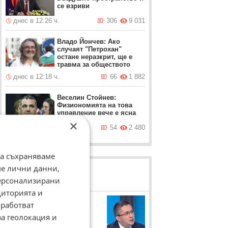
се взриви
днес в 12:26 ч.
306
9 031
Владо Йончев: Ако
случаят "Петрохан"
остане неразкрит, ще е
травма за обществото
днес в 12:18 ч.
66
1 882
Веселин Стойнев:
Физиономията на това
управление вече е ясна
×
днес в 11:44 ч.
54
2 480
да съхраняваме
ме лични данни,
ЛОВЦИ НА БИСЕРИ
персонализирани
диторията и
Николай Нанков
работват
за геолокация и
Регионалният министър
коментира ситуацията