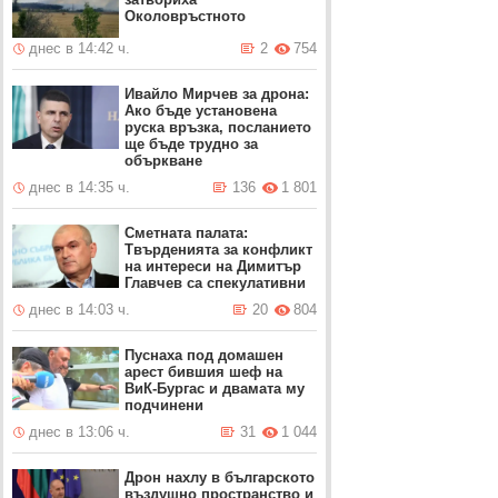
Околовръстното
днес в 14:42 ч.
2
754
Ивайло Мирчев за дрона:
Ако бъде установена
руска връзка, посланието
ще бъде трудно за
объркване
днес в 14:35 ч.
136
1 801
Сметната палата:
Твърденията за конфликт
на интереси на Димитър
Главчев са спекулативни
днес в 14:03 ч.
20
804
Пуснаха под домашен
арест бившия шеф на
ВиК-Бургас и двамата му
подчинени
днес в 13:06 ч.
31
1 044
Дрон нахлу в българското
въздушно пространство и