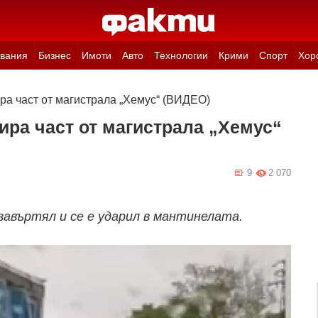
вания
Бизнес
Имоти
Авто
Технологии
Крими
Спорт
Хор
ра част от магистрала „Хемус“ (ВИДЕО)
ира част от магистрала „Хемус“
9
2 070
завъртял и се е ударил в мантинелата.