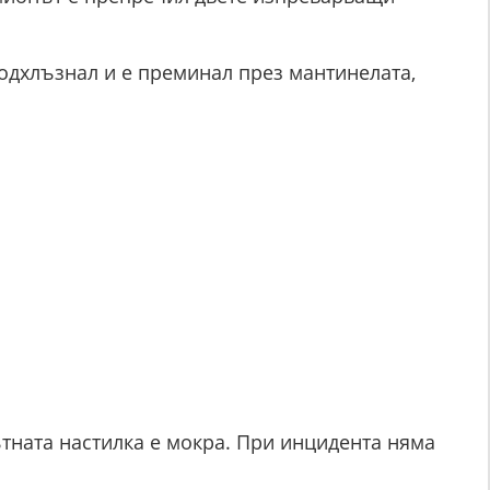
одхлъзнал и е преминал през мантинелата,
ътната настилка е мокра. При инцидента няма