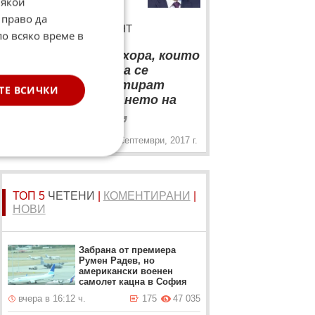
Някои
около въвеждането на
 право да
ТОЛ системата пред БНТ
по всяко време в
“
Има едни лоши хора, които
вече втора година се
опитват да саботират
ТЕ ВСИЧКИ
всячески въвеждането на
„
ТОЛ системата.
22 Септември, 2017 г.
ТОП 5
ЧЕТЕНИ
|
КОМЕНТИРАНИ
|
НОВИ
Забрана от премиера
Румен Радев, но
американски военен
самолет кацна в София
вчера в 16:12 ч.
175
47 035