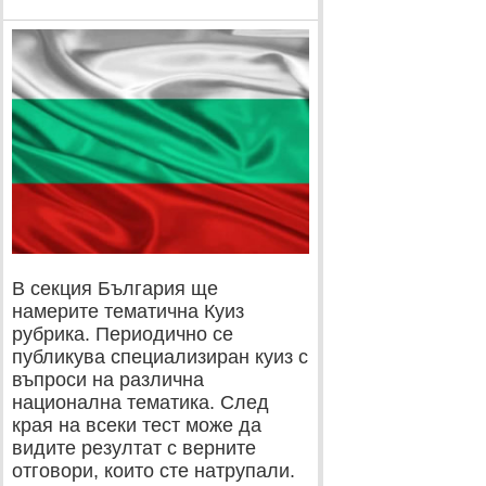
В секция България ще
намерите тематична Куиз
рубрика. Периодично се
публикува специализиран куиз с
въпроси на различна
национална тематика. След
края на всеки тест може да
видите резултат с верните
отговори, които сте натрупали.