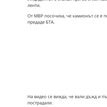
ленти.
От МВР посочиха, че камионът се е п
предаде БТА.
На видео се вижда, че вали дъжд и п
пострадали.