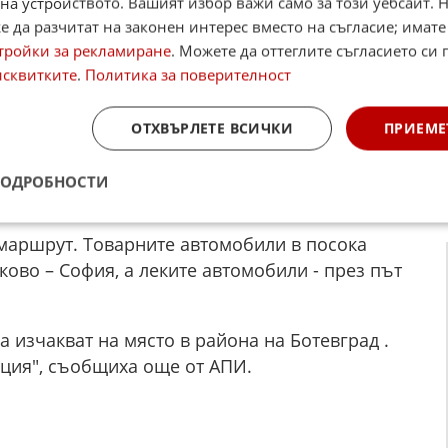
на устройството. Вашият избор важи само за този уебсайт. 
 да разчитат на законен интерес вместо на съгласие; имате
тройки за рекламиране
. Можете да оттеглите съгласието си 
исквитките
.
Политика за поверителност
то по път I-1 Враца – Ботевград, в района на
ОТХВЪРЛЕТЕ ВСИЧКИ
ПРИЕМЕ
а инфраструктура“ (АПИ). Причината е
ен автомобил. За ситуацията потвърдиха и от
ПОДРОБНОСТИ
пълниха, че няма пострадали.
маршрут. Товарните автомобили в посока
ково – София, а леките автомобили - през път
 изчакват на място в района на Ботевград .
иция", съобщиха още от АПИ.