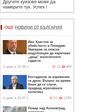
Другите куизове може да
намерите тук. Успех !
ОЩЕ
НОВИНИ ОТ БЪЛГАРИЯ
Иво Христов за
убийството в Пловдив:
Намирам за опасна
индулгенция да наричаме
„деца” малолетните
садисти
днес в 15:38 ч.
12
469
Костадинов за взривилия
се дрон: Въпрос на време
беше да се случи,
предвид агресивната
политика
днес в 15:07 ч.
51
1 526
Пожар над Асеновград,
затвориха