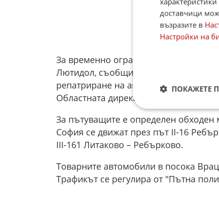
характеристики 
доставчици може
възразите в
Нас
Настройки на б
За временно ограничение на движение
Лютидол, съобщиха от Агенция „Пътн
репатриране на аварирал тежкотовар
ПОКАЖЕТЕ 
Областната дирекция на МВР, като до
За пътуващите е определен обходен 
София се движат през път II-16 Ребър
III-161 Литаково – Ребърково.
Товарните автомобили в посока Враца
Трафикът се регулира от "Пътна пол