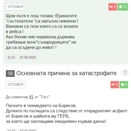
0
12
ОТГОВОР
Щом пътя е лош тогава тЕрикатите
"състезатели "са напълно невинни !
Виновни са тези които са се возили
в рейса !
Ако бяхме ние нормална държава
трябваше вече"сънародниците" ни
да са осъдени до живот !
11:21
07.06.2026
Основната причина за катастрофите
38
5
6
ОТГОВОР
До коментар
#1
от "Гост":
Пачките в чекмеджето на Борисов.
Дупките по пътищата са следствие от откраднатият асфалт
от Борисов и шайката му ГЕРБ,
за което ще заплащаме ежедневен кървав данък!