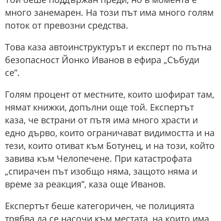
много занемарен. На този път има много голям
поток от превозни средства.
Това каза автоинструктурът и експерт по пътна
безопасност Йонко Иванов в ефира „Събуди
се”.
Голям процент от местните, които шофират там,
нямат книжки, допълни още той. Експертът
каза, че встрани от пътя има много храсти и
едно дърво, които ограничават видимостта и на
тези, които отиват към Ботунец, и на този, който
завива към Челопечене. При катастрофата
„спирачен път изобщо няма, защото няма и
време за реакция”, каза още Иванов.
Експертът беше категоричен, че полицията
трябва да се насочи към местата, на които има