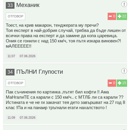
Механик
33
0
22
ОТГОВОР
Тоест, на крив макарон, тенджерата му пречи?
Тоя експерт в най-добрия случай, трябва да бъде лишен от
всички права на експерт и да замине да копа царевица.
Ония се гонили с над 150 км/ч, тоя пътя изкара виновен?!
мАЛЕЕЕЕЕ!!
11:07
07.06.2026
ПЪЛНИ Глупости
34
0
15
ОТГОВОР
Пак съчинения по картинка ,пътят бил кофти !! Ама
MaHгалиTE са карали с 150 км/ч.. с МТЛБ ли са карали ??
Истината е че не ги закачат тея дето завършват на 27 год 8
клас !Па и на панаир тръгнали егати нахалството !
11:09
07.06.2026