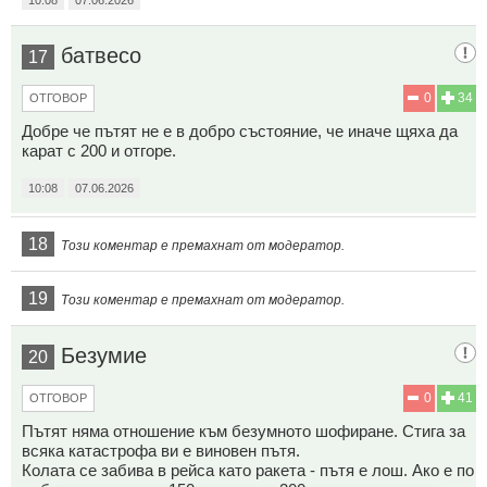
батвесо
17
0
34
ОТГОВОР
Добре че пътят не е в добро състояние, че иначе щяха да
карат с 200 и отгоре.
10:08
07.06.2026
18
Този коментар е премахнат от модератор.
19
Този коментар е премахнат от модератор.
Безумие
20
0
41
ОТГОВОР
Пътят няма отношение към безумното шофиране. Стига за
всяка катастрофа ви е виновен пътя.
Колата се забива в рейса като ракета - пътя е лош. Ако е по