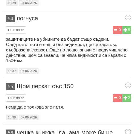
13:29
07.06.2026
погнуса
54
0
5
ОТГОВОР
защитниците на убициите да бъдат също съдени.
След като пътя е лош и без видимост, ще се кара със
съобразена скорост. Още по-лошо, значи е предумишлено
действие, щом са знаели, че няма видимост и са карали с
150+ км.
13:37
07.06.2026
Щом перкат със 150
55
0
2
ОТГОВОР
нема да е толкова зле пътя.
13:39
07.06.2026
чешка книжка, да, ама може би не
56