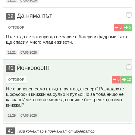
11:21
07.06.2026
Да няма път
39
0
5
ОТГОВОР
Пътят да се затвори,да се зарие с багери и фадроми.Така
ще спасим много млади животи.
11:21
07.06.2026
Йонкоооо!!!!
40
0
12
ОТГОВОР
Не е виновен само пътя,г-н рунтав,,експерт".Раздадохте
шофьорски книжки на сульо и пульо!Но за това нищо не
казваш.Името си не може да напише без грешка,но има
книжка!?
11:29
07.06.2026
41
Този коментар е премахнат от модератор.