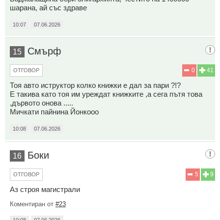
шарана, ай със здраве
10:07
07.06.2026
Смърф
15
0
41
ОТГОВОР
Тоя авто иструктор колко книжки е дал за пари ?!?
Е такива като тоя им уреждат книжките ,а сега пътя това
,дървото онова .....
Мичкати пайнина Йонкооо
10:08
07.06.2026
Боки
16
5
9
ОТГОВОР
Аз строя магистрали
Коментиран от
#23
10:08
07.06.2026