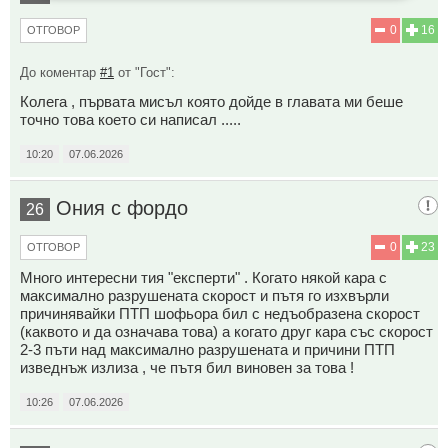
0
16
ОТГОВОР
До коментар
#1
от "Гост":
Колега , първата мисъл която дойде в главата ми беше
точно това което си написал .....
10:20
07.06.2026
Ония с фордо
26
0
23
ОТГОВОР
Много интересни тия "експерти" . Когато някой кара с
максимално разрушената скорост и пътя го изхвърли
причинявайки ПТП шофьора бил с недъобразена скорост
(каквото и да означава това) а когато друг кара със скорост
2-3 пъти над максимално разрушената и причини ПТП
изведнъж излиза , че пътя бил виновен за това !
10:26
07.06.2026