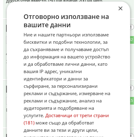
добър утре вместо 150 ще вдигне 200 на него,
×
10:13
07.06.2026
Отговорно използване на
вашите данни
Азз
21
Ние и нашите партньори използваме
0
32
ОТГОВОР
бисквитки и подобни технологии, за
да съхраняваме и получаваме достъп
До коментар
#1
от "Гост":
до информация на вашето устройство
Започна се обработката на общественото мнение...
и да обработваме лични данни, като
вашия IP адрес, уникални
10:17
07.06.2026
идентификатори и данни за
сърфиране, за персонализирани
е па
22
реклами и съдържание, измерване на
реклами и съдържание, анализ на
0
15
ОТГОВОР
аудиторията и подобряване на
И аз съм експерт. Защо не ме питат?😂
услугите.
Доставчици от трети страни
10:17
07.06.2026
(181)
може също да обработват
данните ви за тези и други цели,
Тъй ли