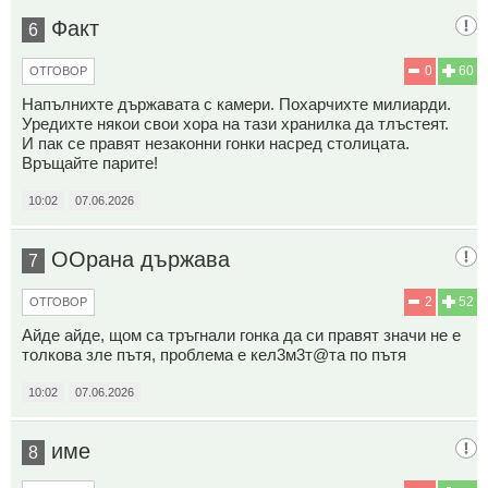
Факт
6
0
60
ОТГОВОР
Напълнихте държавата с камери. Похарчихте милиарди.
Уредихте някои свои хора на тази хранилка да тлъстеят.
И пак се правят незаконни гонки насред столицата.
Връщайте парите!
10:02
07.06.2026
ООрана държава
7
2
52
ОТГОВОР
Айде айде, щом са тръгнали гонка да си правят значи не е
толкова зле пътя, проблема е кел3м3т@та по пътя
10:02
07.06.2026
име
8