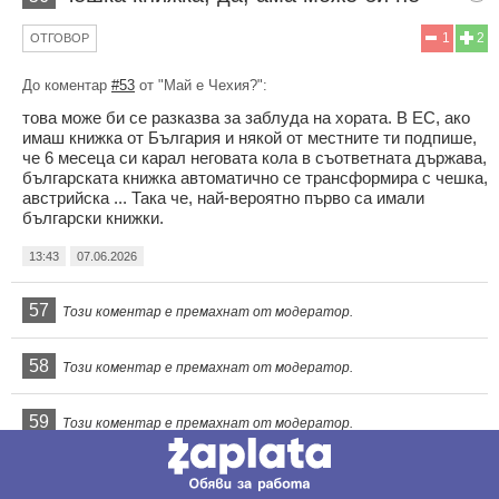
1
2
ОТГОВОР
До коментар
#53
от "Май е Чехия?":
това може би се разказва за заблуда на хората. В ЕС, ако
имаш книжка от България и някой от местните ти подпише,
че 6 месеца си карал неговата кола в съответната държава,
българската книжка автоматично се трансформира с чешка,
австрийска ... Така че, най-вероятно първо са имали
български книжки.
13:43
07.06.2026
57
Този коментар е премахнат от модератор.
58
Този коментар е премахнат от модератор.
59
Този коментар е премахнат от модератор.
На всяка манджа
60