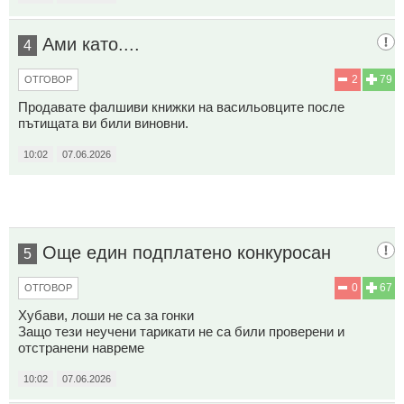
Ами като....
4
2
79
ОТГОВОР
Продавате фалшиви книжки на васильовците после
пътищата ви били виновни.
10:02
07.06.2026
Още един подплатено конкуросан
5
0
67
ОТГОВОР
Хубави, лоши не са за гонки
Защо тези неучени тарикати не са били проверени и
отстранени навреме
10:02
07.06.2026