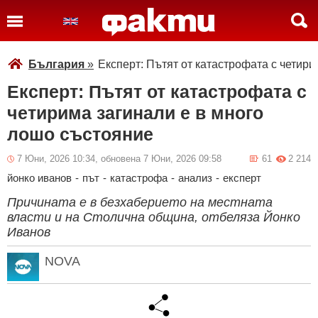
България
»
Експерт: Пътят от катастрофата с четир
Експерт: Пътят от катастрофата с
четирима загинали е в много
лошо състояние
7 Юни, 2026 10:34, обновена 7 Юни, 2026 09:58
61
2 214
йонко иванов
-
път
-
катастрофа
-
анализ
-
експерт
Причината е в безхаберието на местната
власти и на Столична община, отбеляза Йонко
Иванов
NOVA