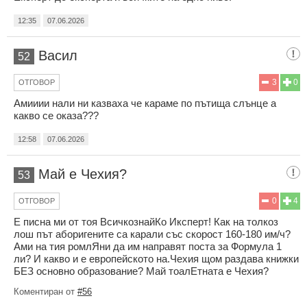
12:35
07.06.2026
Васил
52
3
0
ОТГОВОР
Амииии нали ни казваха че караме по пътища слънце а
какво се оказа???
12:58
07.06.2026
Май е Чехия?
53
0
4
ОТГОВОР
Е писна ми от тоя ВсичкознайКо Иксперт! Как на толкоз
лош път аборигените са карали със скорост 160-180 им/ч?
Ами на тия ромлЯни да им направят поста за Формула 1
ли? И какво и е европейското на.Чехия щом раздава книжки
БЕЗ основно образование? Май тоалЕтната е Чехия?
Коментиран от
#56