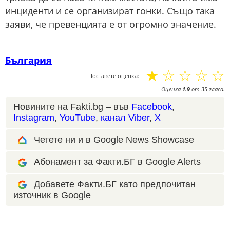
инциденти и се организират гонки. Също така
заяви, че превенцията е от огромно значение.
България
☆
☆
☆
☆
☆
Поставете оценка:
Оценка
1.9
от
35
гласа.
Новините на Fakti.bg – във
Facebook
,
Instagram
,
YouTube
,
канал Viber
,
X
Четете ни и в Google News Showcase
Абонамент за Факти.БГ в Google Alerts
Добавете Факти.БГ като предпочитан
източник в Google