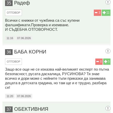
Радеф
35
3
11
ОТГОВОР
Всички с книжки от чужбина са със купени
фалшификати.Проверка и иземване.
И СЪДЕБНА ОТГОВОРНОСТ.
11:16
07.06.2026
БАБА КОРНИ
36
0
5
ОТГОВОР
Защо все още не се изказва най-великият експерт по пътна
безопасност, русата даскалица, РУСИНОВА? Тя знае
всичко и дори може с нейните тъпи приказки да занимава
децата в детската градина, но там ще и е трудно, разбира
се!
11:20
07.06.2026
ОБЕКТИВНИЯ
37