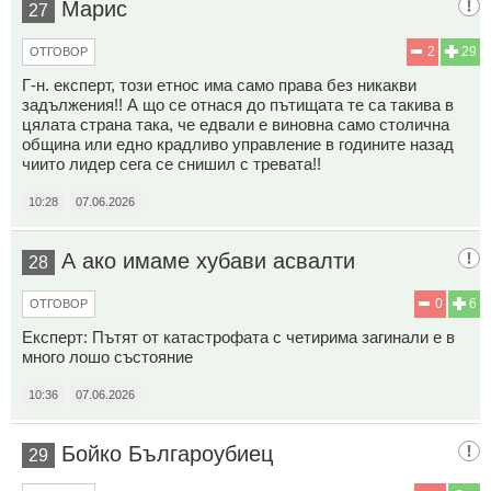
Марис
27
2
29
ОТГОВОР
Г-н. експерт, този етнос има само права без никакви
задължения!! А що се отнася до пътищата те са такива в
цялата страна така, че едвали е виновна само столична
община или едно крадливо управление в годините назад
чиито лидер сега се снишил с тревата!!
10:28
07.06.2026
А ако имаме хубави асвалти
28
0
6
ОТГОВОР
Експерт: Пътят от катастрофата с четирима загинали е в
много лошо състояние
10:36
07.06.2026
Бойко Българоубиец
29