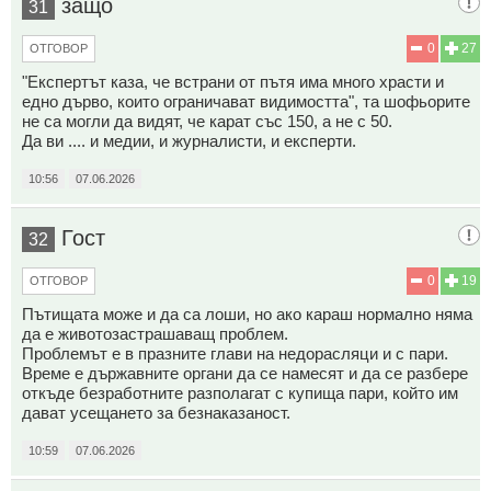
защо
31
0
27
ОТГОВОР
"Експертът каза, че встрани от пътя има много храсти и
едно дърво, които ограничават видимостта", та шофьорите
не са могли да видят, че карат със 150, а не с 50.
Да ви .... и медии, и журналисти, и експерти.
10:56
07.06.2026
Гост
32
0
19
ОТГОВОР
Пътищата може и да са лоши, но ако караш нормално няма
да е животозастрашаващ проблем.
Проблемът е в празните глави на недорасляци и с пари.
Време е държавните органи да се намесят и да се разбере
откъде безработните разполагат с купища пари, който им
дават усещането за безнаказаност.
10:59
07.06.2026