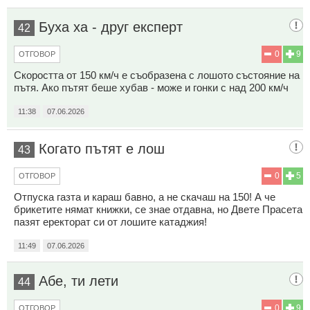
Буха ха - друг експерт
42
0
9
ОТГОВОР
Скоростта от 150 км/ч е съобразена с лошото състояние на
пътя. Ако пътят беше хубав - може и гонки с над 200 км/ч
11:38
07.06.2026
Когато пътят е лош
43
0
5
ОТГОВОР
Отпуска газта и караш бавно, а не скачаш на 150! А че
брикетите нямат книжки, се знае отдавна, но Двете Прасета
пазят еректорат си от лошите катаджия!
11:49
07.06.2026
Абе, ти лети
44
0
9
ОТГОВОР