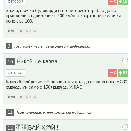
0
58
ОТГОВОР
Значи, всички булеварди на територията трябва да са
пригодени за движение с 200 км/м, а кварталните улички
поне със 100.
10:03
07.06.2026
9
Този коментар е премахнат от модератор.
Никой не казва
10
0
54
ОТГОВОР
Какво безобразие НЕ оправят пътя та да се кара поне с 300
кмвчас, ми само с 150+кмвчас. УЖАС.
10:04
07.06.2026
11
Този коментар е премахнат от модератор.
🇧🇬БАЙ Х@Й‼️
12