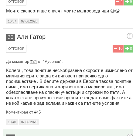
4
6
ОТГОВОР
Моите експерти ще спасят моите мангосводници 😉😘
10:37
07.06.2026
Али Гатор
30
10
8
ОТГОВОР
До коментар
#24
от "Русенец":
Колега , това понятие несъобразена скорост е измислено от
милиционерите за да си виновен при всяко едно
произшествие . В белите държави в Европа такова понятие
няма , има вертикална и хоризонтална маркировка , има
обезопасяване на опасни участъци и строежи по пътя. А
когато стане произшествие органите гледат само фактите а
не кой какъв е зад волана и какви са пътните условия
Коментиран от
#45
10:40
07.06.2026