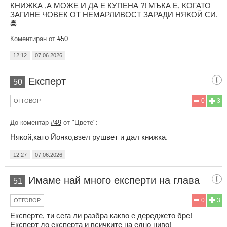
КНИЖКА ,А МОЖЕ И ДА Е КУПЕНА ?! МЪКА Е, КОГАТО
ЗАГИНЕ ЧОВЕК ОТ НЕМАРЛИВОСТ ЗАРАДИ НЯКОЙ СИ.
🚔
Коментиран от
#50
12:12
07.06.2026
Експерт
50
0
3
ОТГОВОР
До коментар
#49
от "Цвете":
Някой,като Йонко,взел рушвет и дал книжка.
12:27
07.06.2026
Имаме най много експерти на глава
51
0
3
ОТГОВОР
Експерте, ти сега ли разбра какво е дереджето бре!
Експерт до експерта и всичките на едно ниво!