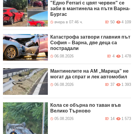
"Едно Ferrari с цвят червен" се
заби в мантинела на пътя Варна-
Бургас
вчера в 07:46 ч.
50
4 109
Катастрофа затвори главния път
София – Варна, две деца са
пострадали
06.08.2026
4
1 478
Мантинелите на АМ „Марица” не
могат да спрат и лек автомобил
06.08.2026
37
1 393
Кола се обърна по таван във
Велико Търново
05.08.2026
14
1 573