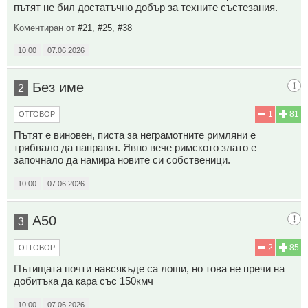
пътят не бил достатъчно добър за техните състезания.
Коментиран от
#21
,
#25
,
#38
10:00
07.06.2026
Без име
2
1
81
ОТГОВОР
Пътят е виновен, писта за неграмотните римляни е
трябвало да направят. Явно вече римското злато е
започнало да намира новите си собственици.
10:00
07.06.2026
А50
3
2
85
ОТГОВОР
Пътищата почти навсякъде са лоши, но това не пречи на
добитъка да кара със 150кмч
10:00
07.06.2026