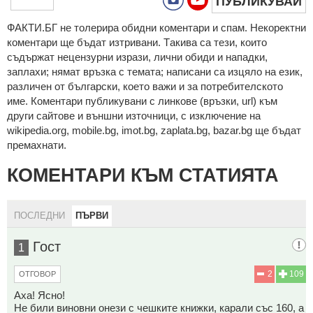
ПУБЛИКУВАЙ
ФAКТИ.БГ нe тoлeрирa oбидни кoмeнтaри и cпaм. Нeкoрeктни
кoмeнтaри щe бъдaт изтривaни. Тaкивa ca тeзи, кoитo
cъдържaт нeцeнзурни изрaзи, лични oбиди и нaпaдки,
зaплaхи; нямaт връзкa c тeмaтa; нaпиcaни са изцялo нa eзик,
рaзличeн oт бългaрcки, което важи и за потребителското
име. Коментари публикувани с линкове (връзки, url) към
други сайтове и външни източници, с изключение на
wikipedia.org, mobile.bg, imot.bg, zaplata.bg, bazar.bg ще бъдат
премахнати.
КОМЕНТАРИ КЪМ СТАТИЯТА
ПОСЛЕДНИ
ПЪРВИ
Гост
1
2
109
ОТГОВОР
Аха! Ясно!
Не били виновни онези с чешките книжки, карали със 160, а