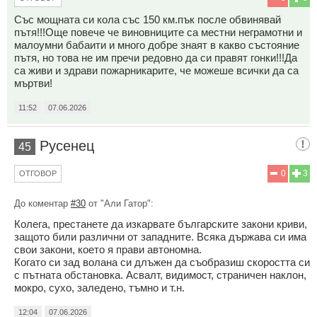
Със мощната си кола със 150 км.пък после обвинявай
пътя!!!Още повече че виновниците са местни неграмотни и
малоумни бабаити и много добре знаят в какво състояние
пътя, но това не им пречи редовно да си правят гонки!!!Да
са живи и здрави пожарникарите, че можеше всички да са
мъртви!
11:52
07.06.2026
Русенец
45
0
3
ОТГОВОР
До коментар
#30
от "Али Гатор":
Колега, престанете да изкарвате българските закони криви,
защото били различни от западните. Всяка държава си има
свои закони, което я прави автономна.
Когато си зад волана си длъжен да съобразиш скоростта си
с пътната обстановка. Асвалт, видимост, страничен наклон,
мокро, сухо, заледено, тъмно и т.н.
12:04
07.06.2026