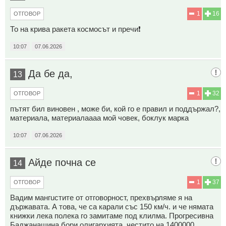
1
16
ОТГОВОР
То на крива ракета космосът и пречи❗
10:07
07.06.2026
Да бе да,
13
1
32
ОТГОВОР
пътят бил виновен , може би, кой го е правил и поддържал?,
материала, материалаааа мой човек, боклук марка
10:07
07.06.2026
Айде почна се
14
1
37
ОТГОВОР
Вадим мaнгucтите от отговорност, прехвърляме я на
държавата. А това, че са карали със 150 км/ч. и че нямата
книжки лека полека го замитаме под клилма. Прогресивна
Баджанащина бори олигархията, честито на 1400000