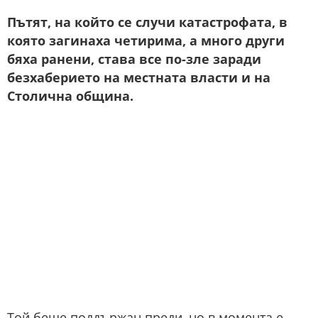
Пътят, на който се случи катастрофата, в
която загинаха четирима, а много други
бяха ранени, става все по-зле заради
безхаберието на местната власти и на
Столична община.
Той беше поддържан преди, но в момента е