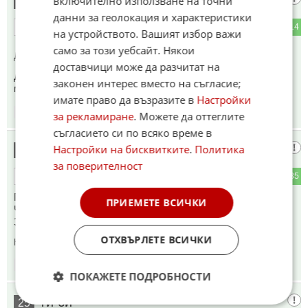
включително използване на точни
23
данни за геолокация и характеристики
1
14
ОТГОВОР
на устройството. Вашият избор важи
само за този уебсайт. Някои
До коментар
#16
от "Боки":
доставчици може да разчитат на
Да беше пооправил платното на Хемус за към Плевен, че
законен интерес вместо на съгласие;
много подскача.
имате право да възразите в
Настройки
10:17
07.06.2026
за рекламиране
. Можете да оттеглите
съгласието си по всяко време в
Русенец
Настройки на бисквитките
.
Политика
24
за поверителност
0
35
ОТГОВОР
Г-н експерт Иванов,
ПРИЕМЕТЕ ВСИЧКИ
Чували ли сте за несъобразена скорост?
Знаете ли какво е това?
ОТХВЪРЛЕТЕ ВСИЧКИ
Коментиран от
#30
10:18
07.06.2026
ПОКАЖЕТЕ ПОДРОБНОСТИ
Ти си
25