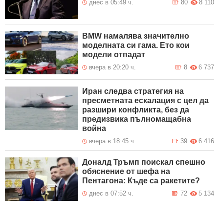
днес в 05:49 ч.
80
8 110
BMW намалява значително
моделната си гама. Ето кои
модели отпадат
вчера в 20:20 ч.
8
6 737
Иран следва стратегия на
пресметната ескалация с цел да
разшири конфликта, без да
предизвика пълномащабна
война
вчера в 18:45 ч.
39
6 416
Доналд Тръмп поискал спешно
обяснение от шефа на
Пентагона: Къде са ракетите?
днес в 07:52 ч.
72
5 134