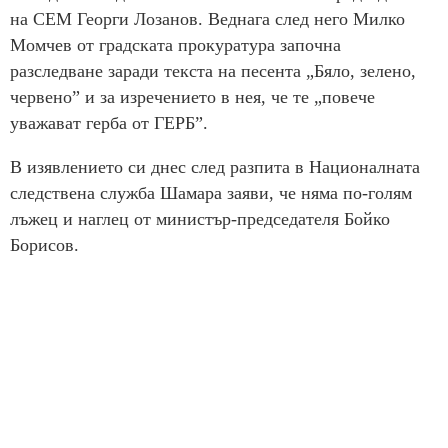
на СЕМ Георги Лозанов. Веднага след него Милко
Момчев от градската прокуратура започна
разследване заради текста на песента „Бяло, зелено,
червено” и за изречението в нея, че те „повече
уважават герба от ГЕРБ”.
В изявлението си днес след разпита в Националната
следствена служба Шамара заяви, че няма по-голям
лъжец и наглец от министър-председателя Бойко
Борисов.