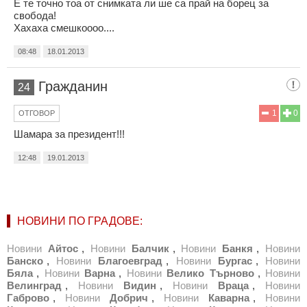
Е те точно тоа от снимката ли ше са прай на борец за
свобода!
Хахаха смешкоооо....
08:48
18.01.2013
Гражданин
24
1
0
ОТГОВОР
Шамара за президент!!!
12:48
19.01.2013
НОВИНИ ПО ГРАДОВЕ:
Новини
Айтос
,
Новини
Балчик
,
Новини
Банкя
,
Новини
Банско
,
Новини
Благоевград
,
Новини
Бургас
,
Новини
Бяла
,
Новини
Варна
,
Новини
Велико Търново
,
Новини
Велинград
,
Новини
Видин
,
Новини
Враца
,
Новини
Габрово
,
Новини
Добрич
,
Новини
Каварна
,
Новини