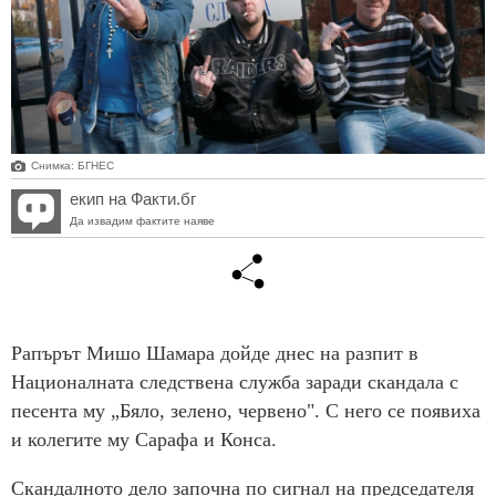
Снимка: БГНЕС
екип на Факти.бг
Да извадим фактите наяве
Рапърът Мишо Шамара дойде днес на разпит в
Националната следствена служба заради скандала с
песента му „Бяло, зелено, червено". С него се появиха
и колегите му Сарафа и Конса.
Скандалното дело започна по сигнал на председателя