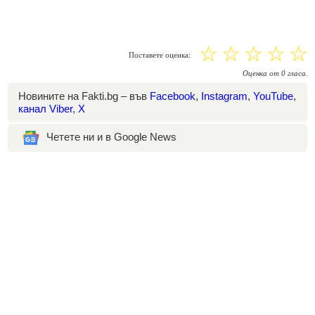
☆
☆
☆
☆
☆
Поставете оценка:
Оценка
от
0
гласа.
Новините на Fakti.bg – във
Facebook
,
Instagram
,
YouTube
,
канал Viber
,
X
Четете ни и в Google News