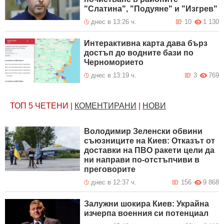
"Слатина", "Подуяне" и "Изгрев"
днес в 13:26 ч.
10
1 130
Интерактивна карта дава бърз
достъп до водните бази по
Черноморието
днес в 13:19 ч.
3
769
ТОП 5
ЧЕТЕНИ
|
КОМЕНТИРАНИ
|
НОВИ
Володимир Зеленски обвини
съюзниците на Киев: Отказът от
доставки на ПВО ракети цели да
ни направи по-отстъпчиви в
преговорите
днес в 12:37 ч.
156
9 868
Залужни шокира Киев: Украйна
изчерпа военния си потенциал