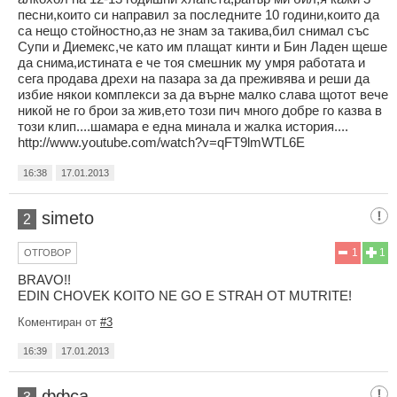
песни,които си направил за последните 10 години,които да
са нещо стойностно,аз не знам за такива,бил снимал със
Супи и Диемекс,че като им плащат кинти и Бин Ладен щеше
да снима,истината е че тоя смешник му умря работата и
сега продава дрехи на пазара за да преживява и реши да
избие някои комплекси за да върне малко слава щотот вече
никой не го брои за жив,ето този пич много добре го казва в
този клип....шамара е една минала и жалка история....
http://www.youtube.com/watch?v=qFT9lmWTL6E
16:38
17.01.2013
simeto
2
1
1
ОТГОВОР
BRAVO!!
EDIN CHOVEK KOITO NE GO E STRAH OT MUTRITE!
Коментиран от
#3
16:39
17.01.2013
ффса