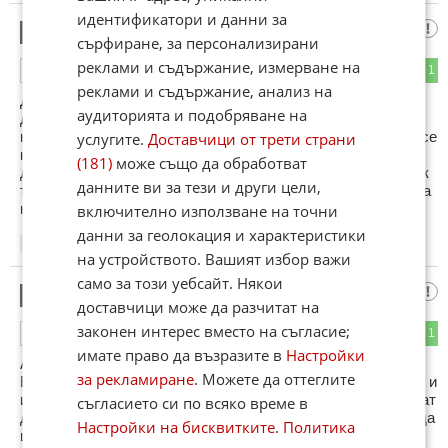
идентификатори и данни за
за никой не съм
12
сърфиране, за персонализирани
реклами и съдържание, измерване на
1
1
ОТГОВОР
реклами и съдържание, анализ на
ДДД и аз съм на тва мнение че всички крадът но по добре
аудиторията и подобряване на
да се краде част от парите и с другата да се прави нещо
както ГЕРБ прават а не като тройката крадци преди само се
услугите.
Доставчици от трети страни
крадеше и държавата беше изпаднала в една огромна
(181)
може също да обработват
дупка без еврофондове и се радвайте че не спечелиха пак
данните ви за тези и други цели,
те че сега щяхме да сме Гърция 2 само където на нас няма
кой да ни помогне щеше да е адска мизерия!!!
включително използване на точни
данни за геолокация и характеристики
19:26
17.01.2013
на устройството. Вашият избор важи
само за този уебсайт. Някои
М_Sux
13
доставчици може да разчитат на
законен интерес вместо на съгласие;
1
1
ОТГОВОР
имате право да възразите в
Настройки
Ами да ви кажа по-добре да не бяхме влизали в
за рекламиране
. Можете да оттеглите
Европейския саюз, България е изностиел на розово масло и
изнася 40% от световния пазар, ЕС искат да го спрат. Искат
съгласието си по всяко време в
да затоврим електроцентралите, но ако дадем 20 милиарда
Настройки на бисквитките
.
Политика
ще ни дадът да си направим.... от ЕС не получаваме