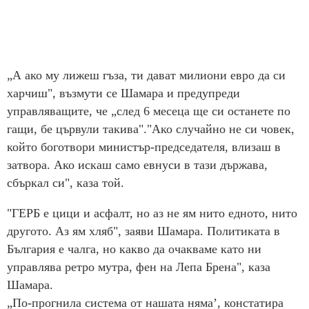
„А ако му лижеш гъза, ти дават милиони евро да си
харчиш", възмути се Шамара и предупреди
управляващите, че „след 6 месеца ще си останете по
гащи, бе цървули такива"."Ако случайно не си човек,
който боготвори министър-председателя, влизаш в
затвора. Ако искаш само евнуси в тази държава,
сбъркал си", каза той.
"ГЕРБ е цици и асфалт, но аз не ям нито едното, нито
другото. Аз ям хляб", заяви Шамара. Политиката в
България е чалга, но какво да очакваме като ни
управлява ретро мутра, фен на Лепа Брена", каза
Шамара.
„По-прогнила система от нашата няма’, констатира