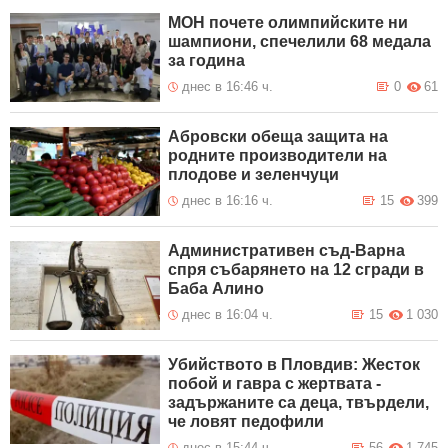
МОН почете олимпийските ни
шампиони, спечелили 68 медала
за година
днес в 16:46 ч.
0
61
Абровски обеща защита на
родните производители на
плодове и зеленчуци
днес в 16:16 ч.
15
399
Административен съд-Варна
спря събарянето на 12 сгради в
Баба Алино
днес в 16:04 ч.
15
1 030
Убийството в Пловдив: Жесток
побой и гавра с жертвата -
задържаните са деца, твърдели,
че ловят педофили
днес в 15:44 ч.
56
1 745