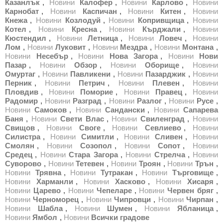
Казанлък
,
Новини
Калофер
,
Новини
Карлово
,
Новини
Карнобат
,
Новини
Каспичан
,
Новини
Китен
,
Новини
Кнежа
,
Новини
Козлодуй
,
Новини
Копривщица
,
Новини
Котел
,
Новини
Кресна
,
Новини
Кърджали
,
Новини
Кюстендил
,
Новини
Летница
,
Новини
Ловеч
,
Новини
Лом
,
Новини
Луковит
,
Новини
Мездра
,
Новини
Монтана
,
Новини
Несебър
,
Новини
Нова Загора
,
Новини
Нови
Пазар
,
Новини
Обзор
,
Новини
Оборище
,
Новини
Омуртаг
,
Новини
Павликени
,
Новини
Пазарджик
,
Новини
Перник
,
Новини
Петрич
,
Новини
Плевен
,
Новини
Пловдив
,
Новини
Поморие
,
Новини
Правец
,
Новини
Радомир
,
Новини
Разград
,
Новини
Разлог
,
Новини
Русе
,
Новини
Самоков
,
Новини
Сандански
,
Новини
Сапарева
Баня
,
Новини
Свети Влас
,
Новини
Свиленград
,
Новини
Свищов
,
Новини
Своге
,
Новини
Севлиево
,
Новини
Силистра
,
Новини
Симитли
,
Новини
Сливен
,
Новини
Смолян
,
Новини
Созопол
,
Новини
Сопот
,
Новини
Средец
,
Новини
Стара Загора
,
Новини
Стрелча
,
Новини
Суворово
,
Новини
Тетевен
,
Новини
Троян
,
Новини
Трън
,
Новини
Трявна
,
Новини
Тутракан
,
Новини
Търговище
,
Новини
Харманли
,
Новини
Хасково
,
Новини
Хисаря
,
Новини
Царево
,
Новини
Чепеларе
,
Новини
Червен бряг
,
Новини
Черноморец
,
Новини
Чипровци
,
Новини
Чирпан
,
Новини
Шабла
,
Новини
Шумен
,
Новини
Ябланица
,
Новини
Ямбол
,
Новини
Всички градове