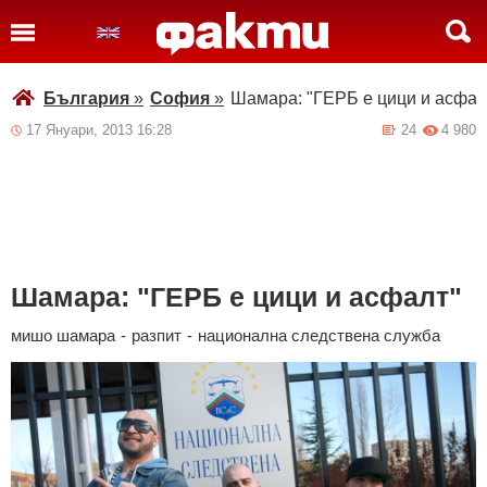
България
»
София
»
Шамара: "ГЕРБ е цици и асфал
17 Януари, 2013 16:28
24
4 980
Шамара: "ГЕРБ е цици и асфалт"
мишо шамара
-
разпит
-
национална следствена служба