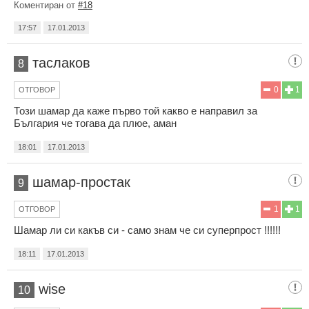
Коментиран от
#18
17:57
17.01.2013
таслаков
8
0
1
ОТГОВОР
Този шамар да каже първо той какво е направил за
България че тогава да плюе, аман
18:01
17.01.2013
шамар-простак
9
1
1
ОТГОВОР
Шамар ли си какъв си - само знам че си суперпрост !!!!!!
18:11
17.01.2013
wise
10