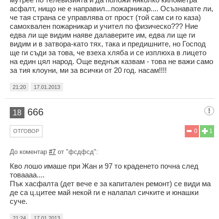
асфалт, нищо не е направил...пожарникар.... Осъзнавате ли,
че тая страна се управлява от прост (той сам си го каза)
самохвален пожарникар и учител по физическо??? Ние
едва ли ще видим наяве далаверите им, едва ли ще ги
видим и в затвора-като тях, така и предишните, но Господ
ще ги съди за това, че взеха хляба и се изплюха в лицето
на един цял народ. Още веднъж казвам - това не важи само
за тия клоуни, ми за всички от 20 год. насам!!!!
21:20
17.01.2013
666
18
0
1
ОТГОВОР
До коментар
#7
от "фсдфсд":
Кво лошо имаше при Жан и 97 то краденето почна след
товаааа....
Пък хасфалта (дет вече е за капитален ремонт) се види ма
де са ц.цитее май некой ги е налапал сичките и юнашки
суче.
21:24
17.01.2013