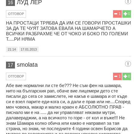
ЛУД ЛЕР
16
1
0
ОТГОВОР
НА ПРОСТАЦИ ТРЯБВА ДА ИМ СЕ ГОВОРИ ПРОСТАШКИ
ЗА ДА ТЕ ЧУЯТ ЗАТОВА ЕВАЛА НА ШАМАРЧЕТО А
ВСИЧКИ РАЗБРАХМЕ ЧЕ ОТ ЧОКО И БОКО ПО ГОЛЕМИ
Т.....РИ НЯМА
21:14
17.01.2013
smolata
17
1
0
ОТГОВОР
Абе вие нормални ли сте бе??? Не съм фен на шамара,
нито на българския рап, обаче вие лицемери дето сте
писали до сега се замислете, не какъв е шамара и от къде
си е взел парите еди-кога си, а дали е прав или не....Според
мен човека, макар и малко краен е АБСОЛЮТНО ПРАВ -
писнало ми е на ..... да ни управляват някакви мутри,
далавераджии, а на всичкото то горе - от кол и въже!!! Не
знам Шамара колко обича или какво е направил за тая
страна, но знам, че последните 4 години освен Борисов да
мутрее по телевизията и да положи няколко километра