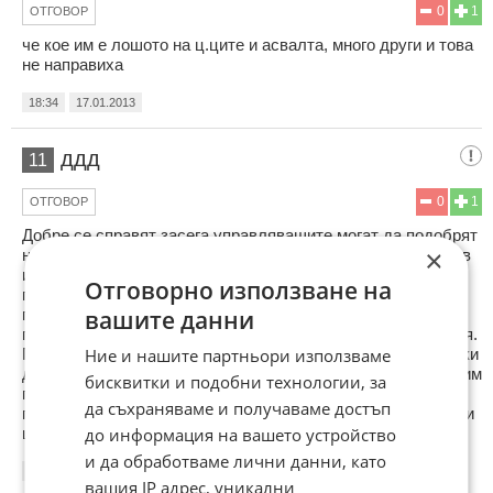
0
1
ОТГОВОР
че кое им е лошото на ц.ците и асвалта, много други и това
не направиха
18:34
17.01.2013
ддд
11
0
1
ОТГОВОР
Добре се справят засега управляващите,могат да подобрят
×
нещата като направят необлагаем минимален доход 500лв
и повдигнат минималните пенсии,за да не страдат
Отговорно използване на
пенсионерите. Иначе действително работят и правят
вашите данни
промени, тук в нашият град не спират да чистят и
поддържат парковете и тротоарите,преди си беше мизерия.
Ние и нашите партньори използваме
Предишните страхотно много крадяха и сключваха жестоки
договори,но каде е тяхната отговорност,кой най-сетне ще им
бисквитки и подобни технологии, за
потърси отговорност за тези далавери? На Запад съдят
да съхраняваме и получаваме достъп
политици, а тук не, защо? Този който погне подобни крадци
до информация на вашето устройство
ще спечели много адмирации от народа. Кой ще е той?
и да обработваме лични данни, като
18:52
17.01.2013
вашия IP адрес, уникални