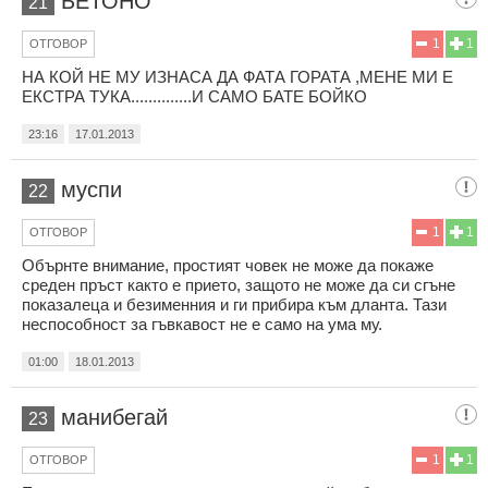
БЕТОНО
21
1
1
ОТГОВОР
НА КОЙ НЕ МУ ИЗНАСА ДА ФАТА ГОРАТА ,МЕНЕ МИ Е
ЕКСТРА ТУКА..............И САМО БАТЕ БОЙКО
23:16
17.01.2013
муспи
22
1
1
ОТГОВОР
Обърнте внимание, простият човек не може да покаже
среден пръст както е прието, защото не може да си сгъне
показалеца и безименния и ги прибира към дланта. Тази
неспособност за гъвкавост не е само на ума му.
01:00
18.01.2013
манибегай
23
1
1
ОТГОВОР