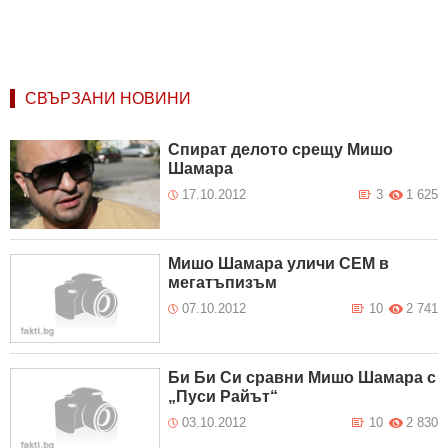
СВЪРЗАНИ НОВИНИ
Спират делото срещу Мишо
Шамара
17.10.2012
3
1 625
Мишо Шамара уличи СЕМ в
мегатъпизъм
07.10.2012
10
2 741
Би Би Си сравни Мишо Шамара с
„Пуси Райът“
03.10.2012
10
2 830