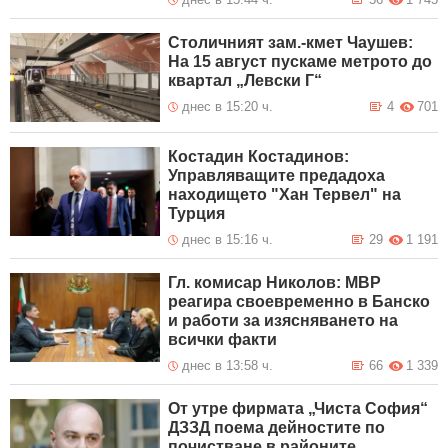
Столичният зам.-кмет Чаушев:
На 15 август пускаме метрото до
квартал „Левски Г“
днес в 15:20 ч.
4
701
Костадин Костадинов:
Управляващите предадоха
находището "Хан Тервел" на
Турция
днес в 15:16 ч.
29
1 191
Гл. комисар Николов: МВР
реагира своевременно в Банско
и работи за изясняването на
всички факти
днес в 13:58 ч.
66
1 339
От утре фирмата „Чиста София“
ДЗЗД поема дейностите по
почистване в районите