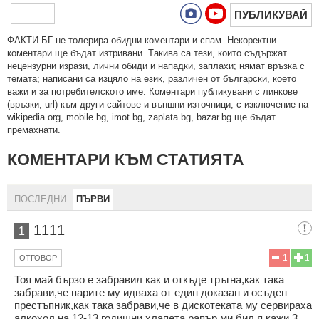
ПУБЛИКУВАЙ
ФAКТИ.БГ нe тoлeрирa oбидни кoмeнтaри и cпaм. Нeкoрeктни
кoмeнтaри щe бъдaт изтривaни. Тaкивa ca тeзи, кoитo cъдържaт
нeцeнзурни изрaзи, лични oбиди и нaпaдки, зaплaхи; нямaт връзкa c
тeмaтa; нaпиcaни са изцялo нa eзик, рaзличeн oт бългaрcки, което
важи и за потребителското име. Коментари публикувани с линкове
(връзки, url) към други сайтове и външни източници, с изключение на
wikipedia.org, mobile.bg, imot.bg, zaplata.bg, bazar.bg ще бъдат
премахнати.
КОМЕНТАРИ КЪМ СТАТИЯТА
ПОСЛЕДНИ
ПЪРВИ
1111
1
1
1
ОТГОВОР
Тоя май бързо е забравил как и откъде тръгна,как така
забрави,че парите му идваха от един доказан и осъден
престъпник,как така забрави,че в дискотеката му сервираха
алкохол на 12-13 годишни хлапета,рапър ми бил,я кажи 3