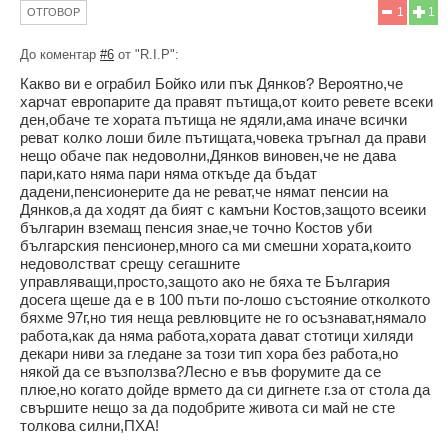
1
1
ОТГОВОР
До коментар
#6
от "R.I.P":
Какво ви е ограбил Бойко или пък Дянков? Вероятно,че
харчат европарите да правят пътища,от които ревете всеки
ден,обаче те хората пътища не ядяли,ама иначе всички
реват колко лоши биле пътищата,човека тръгнал да прави
нещо обаче пак недоволни,Дянков виновен,че не дава
пари,като няма пари няма откъде да бъдат
дадени,пенсионерите да не реват,че нямат пенсии на
Дянков,а да ходят да бият с камъни Костов,защото всеики
българин вземащ пенсия знае,че точно Костов уби
българския пенсионер,много са ми смешни хората,които
недоволстват срещу сегашните
управляващи,просто,защото ако не бяха те България
досега щеше да е в 100 пъти по-лошо състояние отколкото
бяхме 97г,но тия неща ревлювците не го осъзнават,нямало
работа,как да няма работа,хората дават стотици хиляди
декари ниви за гледане за този тип хора без работа,но
някой да се възползва?Лесно е във форумите да се
плюе,но когато дойде врмето да си дигнете г.за от стола да
свършите нещо за да подобрите живота си май не сте
толкова силни,ПХА!