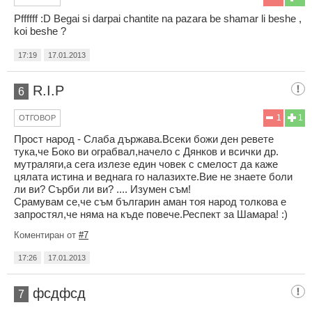
Pffffff :D Begai si darpai chantite na pazara be shamar li beshe ,
koi beshe ?
17:19
17.01.2013
R.I.P
6
1
1
ОТГОВОР
Прост народ - Слаба държава.Всеки божи ден ревете
тука,че Боко ви ограбвал,начело с Дянков и всички др.
мутраляги,а сега излезе един човек с смелост да каже
цялата истина и веднага го налазихте.Вие не знаете боли
ли ви? Сърби ли ви? .... Изумен съм!
Срамувам се,че съм българин аман тоя народ толкова е
запростял,че няма на къде повече.Респект за Шамара! :)
Коментиран от
#7
17:26
17.01.2013
фсдфсд
7