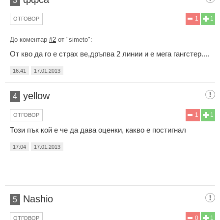
3
1
1
ОТГОВОР
До коментар
#2
от "simeto":
От кво да го е страх ве,дръпва 2 линии и е мега гангстер....
16:41
17.01.2013
yellow
4
1
1
ОТГОВОР
Този пък кой е че да дава оценки, какво е постигнал
17:04
17.01.2013
Nashio
5
0
1
ОТГОВОР