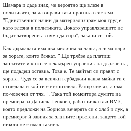
Шамара и даде знак, че вероятно ще влезе в
политиката, за да оправи тази прогнила система.
"Единственият начин да материализирам моя труд е
като влезна в политиката. Докато управляващите не
бъдат затворени аз няма да спра", закани се той.
Как държавата има два милиона за чалга, а няма пари
за хората, които бачкат. " Ще трябва да платиш
заплатите и като се некадърен управник на държавата,
ще подадеш оставка. Това е. Те майтап си правят с
хората. Чудя се за всички гербаджии каква майка ги е
отгледала и кой ги е възпитавал. Рапър съм аз, а съм
по-човечен от тях. ". Така той коментира думите на
премиера за Даниела Генкова, работничка във ВМЗ,
която предложи на Борисов вечерята си с хляб и лук, а
премиерът й завидя за златните пръстени, защото той
никога не е имал такива.