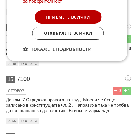
за поверителност
толкова пари, колкото България губи.
20:08
17.01.2013
ПРИЕМЕТЕ ВСИЧКИ
4567
14
ОТХВЪРЛЕТЕ ВСИЧКИ
1
1
ОТГОВОР
До коментар 13. Ти сега ли го разбра. Ходих до Македония и
ПОКАЖЕТЕ ПОДРОБНОСТИ
мисля че са с едно ниво по добре от нас.
20:46
17.01.2013
7100
15
0
1
ОТГОВОР
До ком. 7 Окрадоха правото на труд. Мисля че беще
записано в конституцията чл. 2 . Направиха така че трябва
да си плащаш за да работиш. Всичко е мармалад.
20:55
17.01.2013