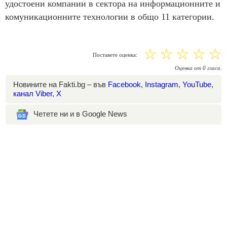
удостоени компании в сектора на информационните и
комуникационните технологии в общо 11 категории.
☆
☆
☆
☆
☆
Поставете оценка:
Оценка
от
0
гласа.
Новините на Fakti.bg – във
Facebook
,
Instagram
,
YouTube
,
канал Viber
,
X
Четете ни и в Google News