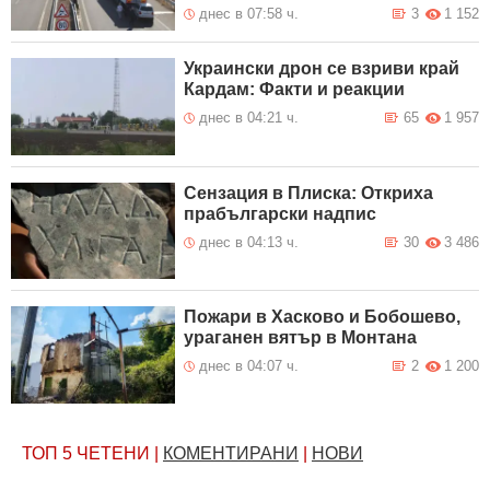
днес в 07:58 ч.
3
1 152
Украински дрон се взриви край
Кардам: Факти и реакции
днес в 04:21 ч.
65
1 957
Сензация в Плиска: Откриха
прабългарски надпис
днес в 04:13 ч.
30
3 486
Пожари в Хасково и Бобошево,
ураганен вятър в Монтана
днес в 04:07 ч.
2
1 200
ТОП 5
ЧЕТЕНИ
|
КОМЕНТИРАНИ
|
НОВИ