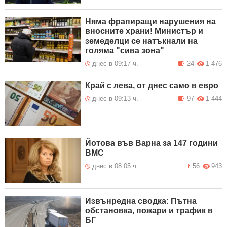
Няма фрапиращи нарушения на
вносните храни! Министър и
земеделци се натъкнали на
голяма "сива зона"
днес в 09:17 ч.
24
1 476
Край с лева, от днес само в евро
днес в 09:13 ч.
97
1 444
Йотова във Варна за 147 години
ВМС
днес в 08:05 ч.
56
943
Извънредна сводка: Пътна
обстановка, пожари и трафик в
БГ