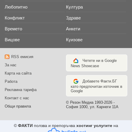
Любопитно
Култура
Конфликт
Здраве
Времето
Анкети
Вицове
Куизове
RSS емисия
Четете ни в Google
За нас
News Showcase
Карта на сайта
Добавете Факти.БГ
Работа
като предпочитан източник в
Рекламна тарифа
Google
Контакт с нас
© Резон Медиа 1993-2026 -
Общи правила
София 1000, ул. Карнеги 11А
©
ФАКТИ
ползва и препоръчва
хостинг услугите
на