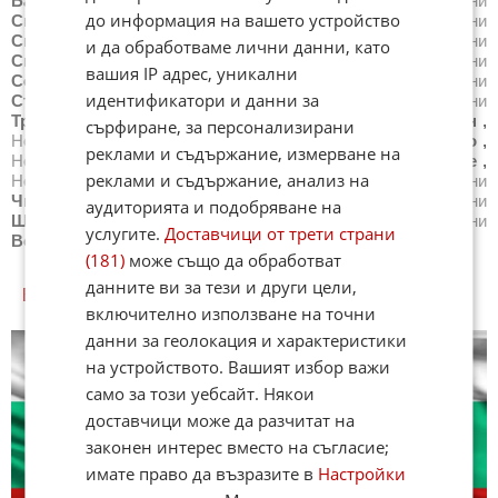
Баня
,
Новини
Свети Влас
,
Новини
Свиленград
,
Новини
до информация на вашето устройство
Свищов
,
Новини
Своге
,
Новини
Севлиево
,
Новини
Силистра
,
Новини
Симитли
,
Новини
Сливен
,
Новини
и да обработваме лични данни, като
Смолян
,
Новини
Созопол
,
Новини
Сопот
,
Новини
вашия IP адрес, уникални
София
,
Новини
Средец
,
Новини
Стара Загора
,
Новини
идентификатори и данни за
Стрелча
,
Новини
Суворово
,
Новини
Тетевен
,
Новини
Троян
,
Новини
Трън
,
Новини
Трявна
,
Новини
Тутракан
,
сърфиране, за персонализирани
Новини
Търговище
,
Новини
Харманли
,
Новини
Хасково
,
реклами и съдържание, измерване на
Новини
Хисаря
,
Новини
Царево
,
Новини
Чепеларе
,
реклами и съдържание, анализ на
Новини
Червен бряг
,
Новини
Черноморец
,
Новини
Чипровци
,
Новини
Чирпан
,
Новини
Шабла
,
Новини
аудиторията и подобряване на
Шумен
,
Новини
Ябланица
,
Новини
Ямбол
,
Новини
услугите.
Доставчици от трети страни
Всички градове
(181)
може също да обработват
данните ви за тези и други цели,
БЪЛГАРИЯ КУИЗОВЕ
включително използване на точни
данни за геолокация и характеристики
на устройството. Вашият избор важи
само за този уебсайт. Някои
доставчици може да разчитат на
законен интерес вместо на съгласие;
имате право да възразите в
Настройки