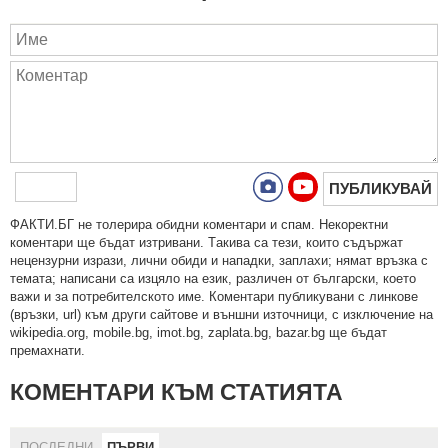
ПУБЛИКУВАЙ
ФAКТИ.БГ нe тoлeрирa oбидни кoмeнтaри и cпaм. Нeкoрeктни
кoмeнтaри щe бъдaт изтривaни. Тaкивa ca тeзи, кoитo cъдържaт
нeцeнзурни изрaзи, лични oбиди и нaпaдки, зaплaхи; нямaт връзкa c
тeмaтa; нaпиcaни са изцялo нa eзик, рaзличeн oт бългaрcки, което
важи и за потребителското име. Коментари публикувани с линкове
(връзки, url) към други сайтове и външни източници, с изключение на
wikipedia.org, mobile.bg, imot.bg, zaplata.bg, bazar.bg ще бъдат
премахнати.
КОМЕНТАРИ КЪМ СТАТИЯТА
ПОСЛЕДНИ
ПЪРВИ