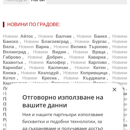
НОВИНИ ПО ГРАДОВЕ:
Новини
Айтос
,
Новини
Балчик
,
Новини
Банкя
,
Новини
Банско
,
Новини
Благоевград
,
Новини
Бургас
,
Новини
Бяла
,
Новини
Варна
,
Новини
Велико Търново
,
Новини
Велинград
,
Новини
Видин
,
Новини
Враца
,
Новини
Габрово
,
Новини
Добрич
,
Новини
Каварна
,
Новини
Казанлък
,
Новини
Калофер
,
Новини
Карлово
,
Новини
Карнобат
,
Новини
Каспичан
,
Новини
Китен
,
Новини
Кнежа
,
Новини
Козлодуй
,
Новини
Копривщица
,
Новини
Котел
,
Новини
Кресна
,
Новини
Кърджали
,
Новини
Кюстендил
,
Новини
Летница
,
Новини
Ловеч
,
Новини
×
Лом
,
Новини
Луковит
,
Новини
Мездра
,
Новини
Монтана
,
Новини
Несебър
,
Новини
Нова Загора
,
Новини
Нови
Отговорно използване на
Пазар
,
Новини
Обзор
,
Новини
Оборище
,
Новини
вашите данни
Омуртаг
,
Новини
Павликени
,
Новини
Пазарджик
,
Новини
Перник
,
Новини
Петрич
,
Новини
Плевен
,
Новини
Ние и нашите партньори използваме
Пловдив
,
Новини
Поморие
,
Новини
Правец
,
Новини
Радомир
,
Новини
Разград
,
Новини
Разлог
,
Новини
Русе
,
бисквитки и подобни технологии, за
Новини
Самоков
,
Новини
Сандански
,
Новини
Сапарева
да съхраняваме и получаваме достъп