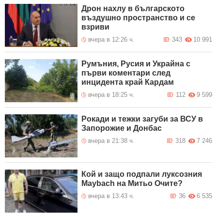
Дрон нахлу в българското
въздушно пространство и се
взриви
вчера в 12:26 ч.
343
10 991
Румъния, Русия и Украйна с
първи коментари след
инцидента край Кардам
вчера в 18:25 ч.
112
9 599
Рокади и тежки загуби за ВСУ в
Запорожие и Донбас
вчера в 21:38 ч.
318
7 246
Кой и защо подпали луксозния
Maybach на Митьо Очите?
вчера в 13:43 ч.
36
6 535