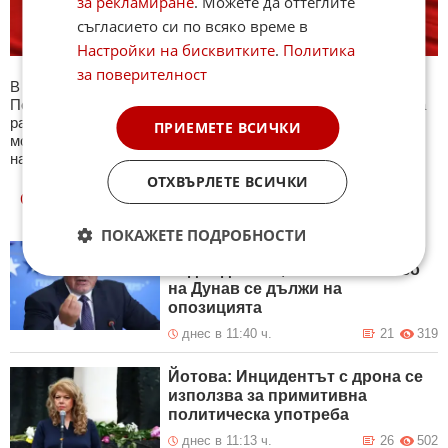
за рекламиране
. Можете да оттеглите
съгласието си по всяко време в
Настройки на бисквитките
.
Политика
за поверителност
В секция България ще намерите тематична Куиз рубрика.
Периодично се публикува специализиран куиз с въпроси на
различна национална тематика. След края на всеки тест
ПРИЕМЕТЕ ВСИЧКИ
може да видите резултат с верните отговори, които сте
натрупали. Другите куизове може да намерите тук. Успех !
ОТХВЪРЛЕТЕ ВСИЧКИ
ОЩЕ
НОВИНИ ОТ БЪЛГАРИЯ
ПОКАЖЕТЕ ПОДРОБНОСТИ
Борисов: Очаквам тези дни
Радев да каже, че ниското ниво
на Дунав се дължи на
опозицията
днес в 11:40 ч.
21
319
Йотова: Инцидентът с дрона се
използва за примитивна
политическа употреба
днес в 11:13 ч.
26
502