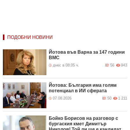
ПОДОБНИ НОВИНИ
Йотова във Варна за 147 години
ВМС
днес в 08:05 ч.
56
943
Йотова: България има голям
потенциал в ИИ сферата
07.08.2026
50
1 211
Бойко Борисов на разговор с
бургаския кмет Димитър
Николов! Той ли ще е кандидат