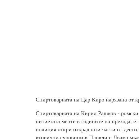
Спиртоварната на Цар Киро нарязана от к
Спиртоварната на Кирил Рашков - ромския
питиетата менте в годините на прехода, е 
полиция откри откраднати части от дести
вторични суровини в Пловдив. Двама мъже