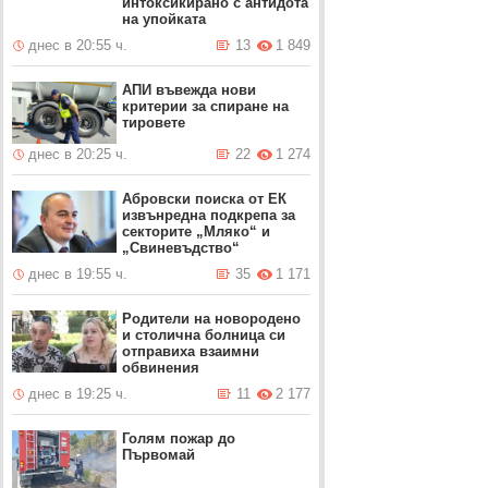
интоксикирано с антидотa
на упойката
днес в 20:55 ч.
13
1 849
АПИ въвежда нови
критерии за спиране на
тировете
днес в 20:25 ч.
22
1 274
Абровски поиска от ЕК
извънредна подкрепа за
секторите „Мляко“ и
„Свиневъдство“
днес в 19:55 ч.
35
1 171
Родители на новородено
и столична болница си
отправиха взаимни
обвинения
днес в 19:25 ч.
11
2 177
Голям пожар до
Първомай