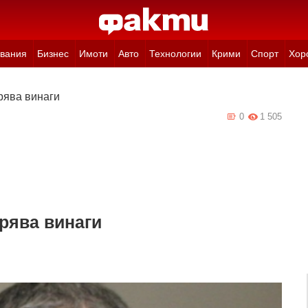
вания
Бизнес
Имоти
Авто
Технологии
Крими
Спорт
Хор
рява винаги
0
1 505
рява винаги