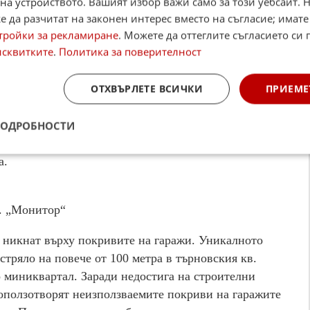
на устройството. Вашият избор важи само за този уебсайт. 
 в. „Стандарт“
 да разчитат на законен интерес вместо на съгласие; имате
тройки за рекламиране
. Можете да оттеглите съгласието си 
очка за гърци, които искат да се спасят от високите
исквитките
.
Политика за поверителност
асово регистрирали у нас фирми фантоми, сдобивали
регистрационни номера на скъпите си автомобили.
ОТХВЪРЛЕТЕ ВСИЧКИ
ПРИЕМЕ
алози, въведени от управляващите в ударената от
рана в местните медии, в Гърция вече 10 000 коли
 Онлайн пък се срещали десетки предложения за
ПОДРОБНОСТИ
норазпис на услугата. Трафикът на автомобили по
а.
в. „Монитор“
 никнат върху покривите на гаражи. Уникалното
стряло на повече от 100 метра в търновския кв.
о миниквартал. Заради недостига на строителни
оползотворят неизползваемите покриви на гаражите