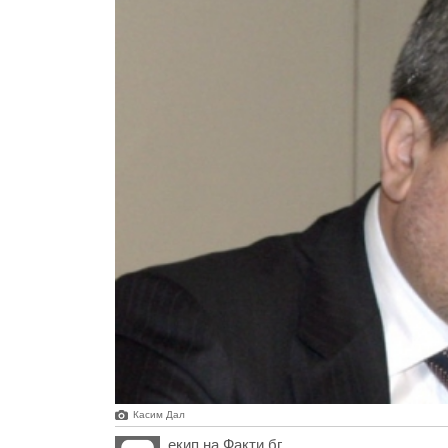
Касим Дал
екип на Факти.бг