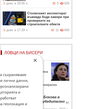
днес в 18:56 ч.
5
926
Столичният инспекторат
въвежда боди камери при
проверките на
строителните обекти
днес в 17:29 ч.
11
840
ЛОВЦИ НА БИСЕРИ
×
Румяна Бъчварова
Вътрешният министър Румяна
да съхраняваме
Бъчварова коментира
ме лични данни,
представянето на Ирина
Бокова в състезанието за генерален
персонализирани
секретар на ООН.
диторията и
“
Представянето на Бокова в
работват
„
битката за ООН не е убедително
за геолокация и