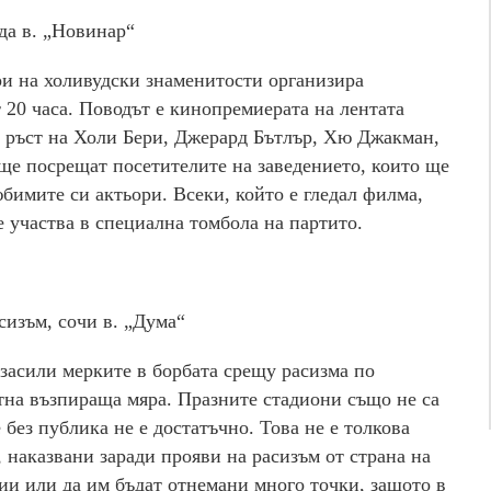
да в. „Новинар“
и на холивудски знаменитости организира
 20 часа. Поводът е кинопремиерата на лентата
 ръст на Холи Бери, Джерард Бътлър, Хю Джакман,
ще посрещат посетителите на заведението, които ще
бимите си актьори. Всеки, който е гледал филма,
е участва в специална томбола на партито.
сизъм, сочи в. „Дума“
асили мерките в борбата срещу расизма по
атна възпираща мяра. Празните стадиони също не са
 без публика не е достатъчно. Това не е толкова
 наказвани заради прояви на расизъм от страна на
ии или да им бъдат отнемани много точки, защото в