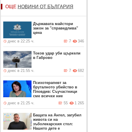
ОЩЕ
НОВИНИ ОТ БЪЛГАРИЯ
Държавата майстори
закон за "справедлива"
цена
днес в 22:25 ч.
7
346
Токов удар уби щъркели
в Габрово
днес в 21:55 ч.
7
682
Психотерапевт за
бруталното убийство в
Пловдив: Съучастници
сме всички ние
днес в 21:25 ч.
55
1 265
Бащата на Ангел, загубил
живота си на
зъболекарския стол:
Нашето дете е