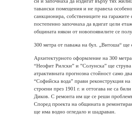
си и започнаха да издигат върху тях жили
тавански помещения и не правеха особено
санкционира, собствениците на гаражите с
постепенно започнаха да вдигат цели ета
общината някои от новопоявилите се полу
300 метра от паважа на бул. „Витоша“ ще с
Архитектурното оформление на 300 метра
“Неофит Рилски” и ”Солунска” ще струва 
атрактивната прогнозна стойност само дв
“Софийска вода” прави реконструкция на 
строени през 1901 г. и оттогава не са би
Диков. С ремонта им ще се реши проблемъ
Според проекта на общината в ремонтира
ще има водно огледало и шадраван.