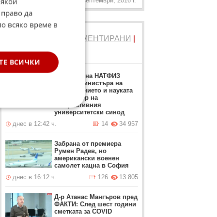
Някои
13 Септември, 2016 г.
 право да
по всяко време в
ТОП 5
ЧЕТЕНИ
|
КОМЕНТИРАНИ
|
НОВИ
ТЕ ВСИЧКИ
Ректорът на НАТФИЗ
заменя Министъра на
образованието и науката
като лидер на
алтернативния
университетски синод
днес в 12:42 ч.
14
34 957
Забрана от премиера
Румен Радев, но
американски военен
самолет кацна в София
днес в 16:12 ч.
126
13 805
Д-р Атанас Мангъров пред
ФАКТИ: След шест години
сметката за COVID