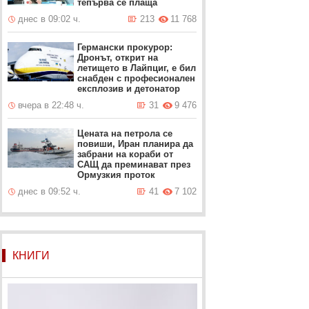
тепърва се плаща
днес в 09:02 ч.
213
11 768
Германски прокурор:
Дронът, открит на
летището в Лайпциг, е бил
снабден с професионален
експлозив и детонатор
вчера в 22:48 ч.
31
9 476
Цената на петрола се
повиши, Иран планира да
забрани на кораби от
САЩ да преминават през
Ормузкия проток
днес в 09:52 ч.
41
7 102
КНИГИ