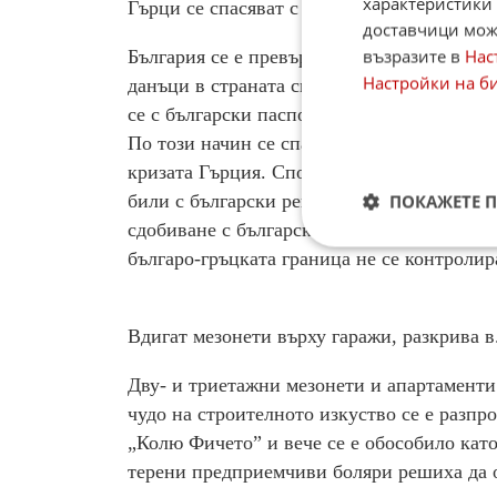
характеристики 
Гърци се спасяват с наши паспорти, пише
доставчици може
възразите в
Нас
България се е превърнала в притегателна т
Настройки на б
данъци в страната си. Оказва се, че те м
се с български паспорти и слагали наши 
По този начин се спасявали от високите н
кризата Гърция. Според информация, цити
били с български регистрационни номера.
ПОКАЖЕТЕ 
сдобиване с български номера, както и це
българо-гръцката граница не се контролир
Вдигат мезонети върху гаражи, разкрива 
Дву- и триетажни мезонети и апартаменти
чудо на строителното изкуство се е разпро
„Колю Фичето” и вече се е обособило кат
терени предприемчиви боляри решиха да 