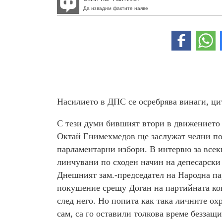
Да извадим фактите наяве
Насилието в ДПС се осребрява винаги, цит
С тези думи бившият втори в движението 
Октай Енимехмедов ще заслужат челни по
парламентарни избори. В интервю за всек
линчувани по сходен начин на депесарски 
Днешният зам.-председател на Народна па
покушение срещу Доган на партийната ко
след него. Но попита как така личните ох
сам, са го оставили толкова време беззащ