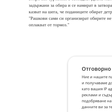
задържани за обира и се намират в затвор
казват на шега, че поданиците обират дет
"Рашкови сами си организират обирите не 
оплакват от тормоз."
Отговорно
Ние и нашите п
и получаваме д
като вашия IP 
реклами и съдъ
подобряване на
данните ви за т