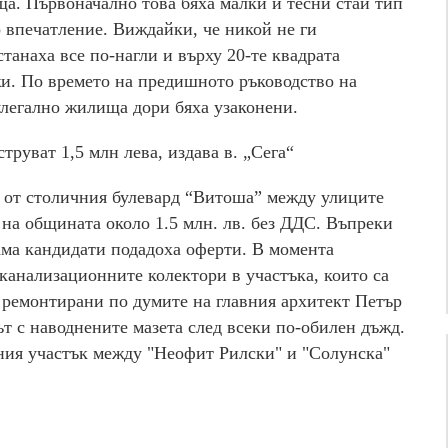
ща. Първоначално това бяха малки и тесни стаи тип
 впечатление. Виждайки, че никой не ги
танаха все по-нагли и върху 20-те квадрата
жи. По времето на предишното ръководство на
легално жилища дори бяха узаконени.
труват 1,5 млн лева, издава в. „Сега“
 от столичния булевард “Витоша” между улиците
на общината около 1.5 млн. лв. без ДДС. Въпреки
ама кандидати подадоха оферти. В момента
канализационните колектори в участъка, които са
ли ремонтирани по думите на главния архитект Петър
т с наводнените мазета след всеки по-обилен дъжд.
ния участък между "Неофит Рилски" и "Солунска"