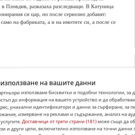
а в Пловдив, разказаха разследващи. В Катуница
ронирания си цар, но после сериозно добавят:
само на фабриката, а и на имотите си, а после се
 използване на вашите данни
артньори използваме бисквитки и подобни технологии, за 
остъп до информация на вашето устройство и да обработва
адрес, уникални идентификатори и данни за сърфиране, за 
ржание, измерване на реклами и съдържание, анализ на ау
 услугите.
Доставчици от трети страни (181)
може също да об
ези и други цели, включително използване на точни данни 