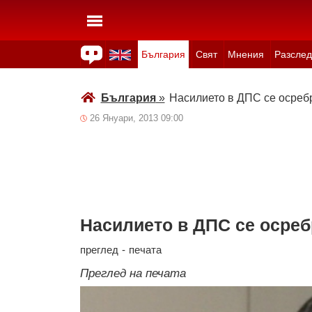
България
Свят
Мнения
Разслед
Здраве
Времето
Анкети
Вицове
Куизове
България
»
Насилието в ДПС се осреб
26 Януари, 2013 09:00
Насилието в ДПС се осреб
преглед
-
печата
Преглед на печата