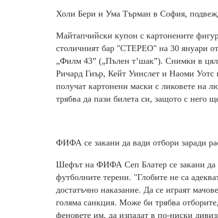
Холи Бери и Ума Търман в София, подвеж
Майтапчийски купон с картонените фигур
столичният бар "СТЕРЕО" на 30 януари от
„Филм 43” („Пълен т’шак”). Снимки в цял
Ричард Гиър, Кейт Уинслет и Наоми Уотс 
получат картонени маски с ликовете на лю
трябва да пази билета си, защото с него щ
ФИФА се закани да вади отбори заради ра
Шефът на ФИФА Сеп Блатер се закани да з
футболните терени. "Глобите не са адекв
достатъчно наказание. Да се играят мачове
голяма санкция. Може би трябва отборите,
феновете им, да изпадат в по-ниски дивиз