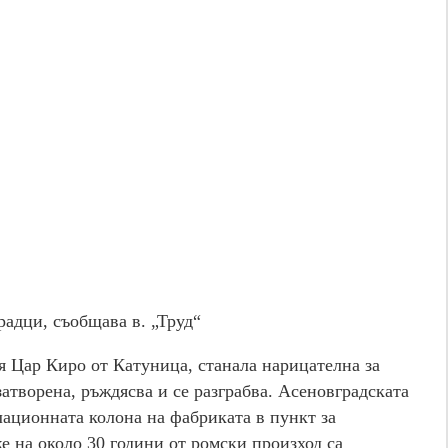
радци, съобщава в. „Труд“
 Цар Киро от Катуница, станала нарицателна за
затворена, ръждясва и се разграбва. Асеновградската
лационната колона на фабриката в пункт за
 на около 30 години от ромски произход са