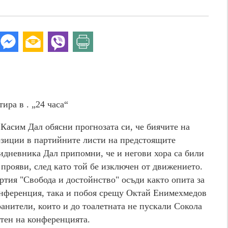
ира в . „24 часа“
Касим Дал обясни прогнозата си, че биячите на
зиции в партийните листи на предстоящите
идневника Дал припомни, че и негови хора са били
прояви, след като той бе изключен от движението.
ртия "Свобода и достойнство" осъди както опита за
нференция, така и побоя срещу Октай Енимехмедов
ранители, които и до тоалетната не пускали Сокола
итен на конференцията.