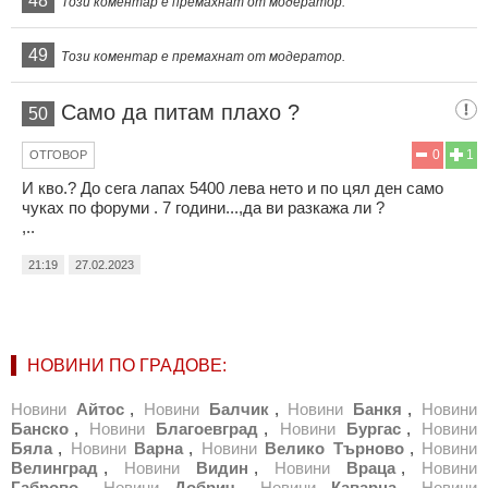
48
Този коментар е премахнат от модератор.
49
Този коментар е премахнат от модератор.
Само да питам плахо ?
50
0
1
ОТГОВОР
И кво.? До сега лапах 5400 лева нето и по цял ден само
чуках по форуми . 7 години...,да ви разкажа ли ?
,..
21:19
27.02.2023
НОВИНИ ПО ГРАДОВЕ:
Новини
Айтос
,
Новини
Балчик
,
Новини
Банкя
,
Новини
Банско
,
Новини
Благоевград
,
Новини
Бургас
,
Новини
Бяла
,
Новини
Варна
,
Новини
Велико Търново
,
Новини
Велинград
,
Новини
Видин
,
Новини
Враца
,
Новини
Габрово
,
Новини
Добрич
,
Новини
Каварна
,
Новини