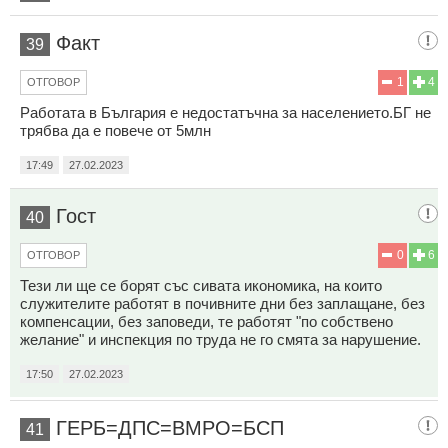
Факт
39
1
4
ОТГОВОР
Работата в България е недостатъчна за населението.БГ не
трябва да е повече от 5млн
17:49
27.02.2023
Гост
40
0
6
ОТГОВОР
Тези ли ще се борят със сивата икономика, на които
служителите работят в почивните дни без заплащане, без
компенсации, без заповеди, те работят "по собствено
желание" и инспекция по труда не го смята за нарушение.
17:50
27.02.2023
ГЕРБ=ДПС=ВМРО=БСП
41