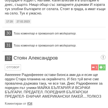
обущаря е ходил с налъми. Капитализъм и в България е
днес, същото. Нищо общо със западните държави И хората
тук злобни българите от селата. Стоят в града, а имат къщи
на село. Тук е ужасно.
17:20
27.02.2023
30
Този коментар е премахнат от модератор.
31
Този коментар е премахнат от модератор.
Стоян Александров
32
1
3
ОТГОВОР
Авееееее Радюфеееее остави бизнса ами да и есин ще
орден Стара планина на окрайнчето. И без туй вече сме
провалена държава така, че все тая. Днес Радюфеееее за
пореден път унижи МАЙКА БЪЛГАРИЯ И ВСИЧКИ
БЪЛГАРИ. ПРЕДАТЕЛ. ПОРЕДНИЯ БЪЛГАРСКИ
ПРЕДАТЕЛ- ЕНИЧАР. АМЕРИКАНСКИ ЛАКЕЙ....ТОЛКОЗ
Коментиран от
#34