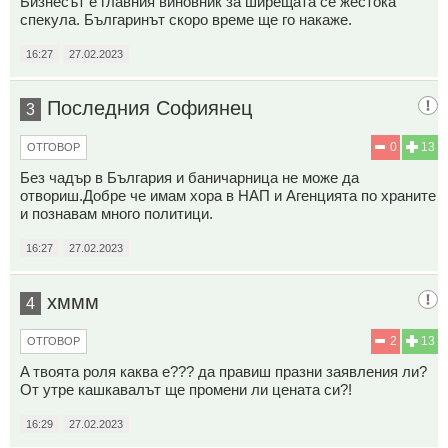
Бизнесът е главния виновник за ширещата се жестока
спекула. Българинът скоро време ще го накаже.
16:27
27.02.2023
Последния Софиянец
3
0
13
ОТГОВОР
Без чадър в България и баничарница не може да
отвориш.Добре че имам хора в НАП и Агенцията по храните
и познавам много политици.
16:27
27.02.2023
хммм
4
2
13
ОТГОВОР
A твоята роля каква е??? да правиш празни заявления ли?
От утре кашкавалът ще промени ли цената си?!
16:29
27.02.2023