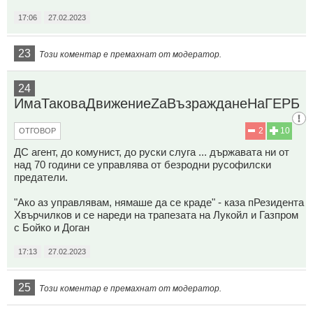
17:06
27.02.2023
23
Този коментар е премахнат от модератор.
24
ИмаТаковаДвижениеZaВъзражданеНаГЕРБ
2
10
ОТГОВОР
ДС агент, до комунист, до руски слуга ... държавата ни от
над 70 години се управлява от безродни русофилски
предатели.
"Ако аз управлявам, нямаше да се краде" - каза пРезидента
Хвърчилков и се нареди на трапезата на Лукойл и Газпром
с Бойко и Доган
17:13
27.02.2023
25
Този коментар е премахнат от модератор.