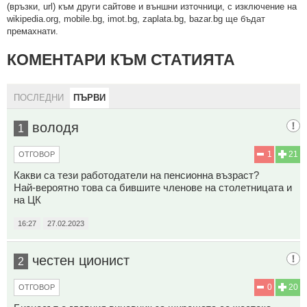
(връзки, url) към други сайтове и външни източници, с изключение на
wikipedia.org, mobile.bg, imot.bg, zaplata.bg, bazar.bg ще бъдат
премахнати.
КОМЕНТАРИ КЪМ СТАТИЯТА
ПОСЛЕДНИ
ПЪРВИ
володя
1
1
21
ОТГОВОР
Какви са тези работодатели на пенсионна възраст?
Най-вероятно това са бившите членове на столетницата и
на ЦК
16:27
27.02.2023
честен ционист
2
0
20
ОТГОВОР