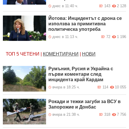
днес в 11:40 ч.
143
2 128
Йотова: Инцидентът с дрона се
използва за примитивна
политическа употреба
днес в 11:13 ч.
72
1 196
ТОП 5
ЧЕТЕНИ
|
КОМЕНТИРАНИ
|
НОВИ
Румъния, Русия и Украйна с
първи коментари след
инцидента край Кардам
вчера в 18:25 ч.
114
10 055
Рокади и тежки загуби за ВСУ в
Запорожие и Донбас
вчера в 21:38 ч.
318
7 756