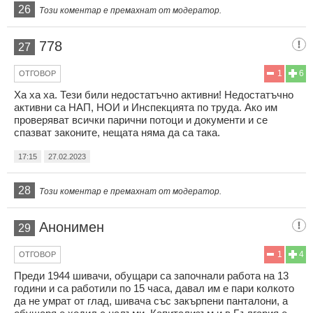
26
Този коментар е премахнат от модератор.
778
27
1
6
ОТГОВОР
Ха ха ха. Тези били недостатъчно активни! Недостатъчно
активни са НАП, НОИ и Инспекцията по труда. Ако им
проверяват всички парични потоци и документи и се
спазват законите, нещата няма да са така.
17:15
27.02.2023
28
Този коментар е премахнат от модератор.
Анонимен
29
1
4
ОТГОВОР
Преди 1944 шивачи, обущари са започнали работа на 13
години и са работили по 15 часа, давал им е пари колкото
да не умрат от глад, шивача със закърпени панталони, а