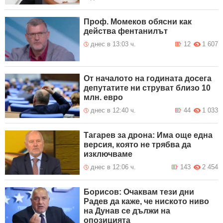
Проф. Момеков обясни как
действа фентанилът
днес в 13:03 ч.
12
1 607
От началото на годината досега
депутатите ни струват близо 10
млн. евро
днес в 12:40 ч.
44
1 033
Тагарев за дрона: Има още една
версия, която не трябва да
изключваме
днес в 12:06 ч.
143
2 454
Борисов: Очаквам тези дни
Радев да каже, че ниското ниво
на Дунав се дължи на
опозицията