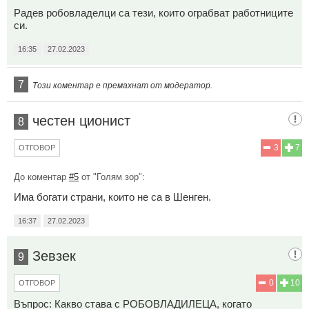
Радев робовладелци са тези, които ограбват работниците
си.
16:35
27.02.2023
7
Този коментар е премахнат от модератор.
честен ционист
8
3
7
ОТГОВОР
До коментар
#5
от "Голям зор":
Има богати страни, които не са в Шенген.
16:37
27.02.2023
Зевзек
9
0
10
ОТГОВОР
Въпрос: Какво става с РОБОВЛАДИЛЕЦА, когато