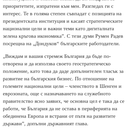
приоритетите, изпратени към мен. Разгледах ги с
интерес. Те в голяма степен съвпадат с позицията на
президентската институция и касаят стратегическите
национални цели и важни теми като дигиталната
зелена кръгова икономика”. С тези думи Румен Радев
посрещна на „Дондуков“ българските работодатели.
„Виждам и вашия стремеж България да бъде по-
отворена и да използва своето геостратегическо
положение, като това да даде допълнителен тласък за
развитие на българския бизнес. По отношение на
големите национални цели – членството в Шенген и
еврозоната, още с назначаването на служебното
правителство ясно заявих, че основна цел е така да се
работи, че България да не остава в периферията на
обединена Европа и встрани от пътя на развитите
държави”, допълни държавният глава.