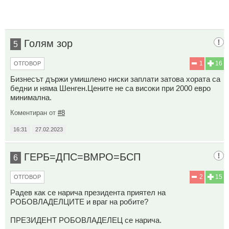
Голям зор
5
1
16
ОТГОВОР
Бизнесът държи умишлено ниски заплати затова хората са
бедни и няма Шенген.Цените не са високи при 2000 евро
минимална.
Коментиран от
#8
16:31
27.02.2023
ГЕРБ=ДПС=ВМРО=БСП
6
2
15
ОТГОВОР
Радев как се нарича президента приятел на
РОБОВЛАДЕЛЦИТЕ и враг на робите?
ПРЕЗИДЕНТ РОБОВЛАДЕЛЕЦ се нарича.