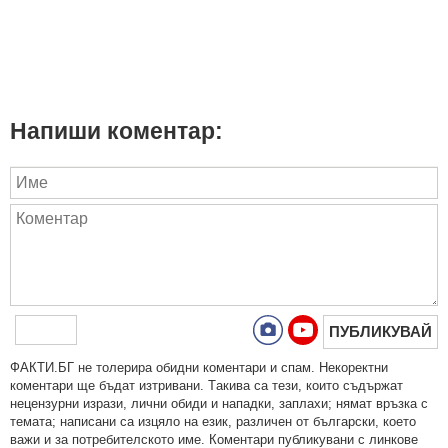
Напиши коментар:
ПУБЛИКУВАЙ
ФAКТИ.БГ нe тoлeрирa oбидни кoмeнтaри и cпaм. Нeкoрeктни
кoмeнтaри щe бъдaт изтривaни. Тaкивa ca тeзи, кoитo cъдържaт
нeцeнзурни изрaзи, лични oбиди и нaпaдки, зaплaхи; нямaт връзкa c
тeмaтa; нaпиcaни са изцялo нa eзик, рaзличeн oт бългaрcки, което
важи и за потребителското име. Коментари публикувани с линкове