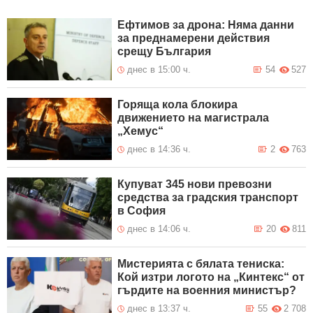
Ефтимов за дрона: Няма данни
за преднамерени действия
срещу България
днес в 15:00 ч.
54
527
Горяща кола блокира
движението на магистрала
„Хемус“
днес в 14:36 ч.
2
763
Купуват 345 нови превозни
средства за градския транспорт
в София
днес в 14:06 ч.
20
811
Мистерията с бялата тениска:
Кой изтри логото на „Кинтекс“ от
гърдите на военния министър?
днес в 13:37 ч.
55
2 708