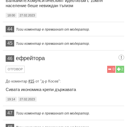
Балканите.Комунситическият идеотизъм с 10млн
население беше невиждан тъпизм
18:00
27.02.2023
44
Този коментар е премахнат от модератор.
45
Този коментар е премахнат от модератор.
ефрейтора
46
0
2
ОТГОВОР
До коментар
#15
от "д-р Косев":
Сивата икономика крепи държавата
19:14
27.02.2023
47
Този коментар е премахнат от модератор.