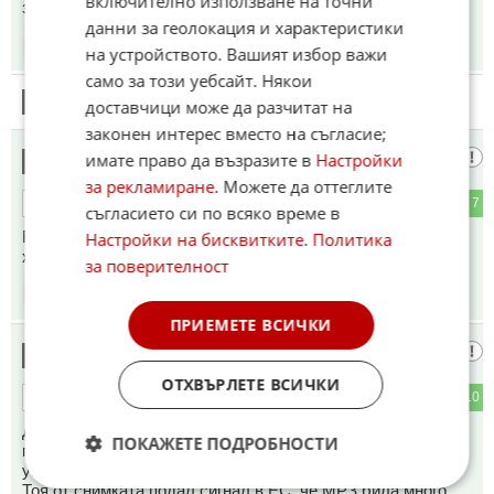
включително използване на точни
западни мародери дето крият данъци
данни за геолокация и характеристики
16:56
27.02.2023
на устройството. Вашият избор важи
само за този уебсайт. Някои
18
Този коментар е премахнат от модератор.
доставчици може да разчитат на
законен интерес вместо на съгласие;
тунеядци
имате право да възразите в
Настройки
19
за рекламиране
. Можете да оттеглите
0
7
ОТГОВОР
съгласието си по всяко време в
Бизнесът има важна роля за източване на държавната
Настройки на бисквитките
.
Политика
хазна, под формата на различни видове "помощи"
за поверителност
16:59
27.02.2023
ПРИЕМЕТЕ ВСИЧКИ
ппфУ
20
ОТХВЪРЛЕТЕ ВСИЧКИ
1
10
ОТГОВОР
Държавата раздаде милиони на бизнеса за енергийни
ПОКАЖЕТЕ ПОДРОБНОСТИ
помощи, на народа- нищо, а сега ще моли бизнеса да
увеличи заплатите.
Тоя от снимката подал сигнал в ЕС, че МРЗ била много