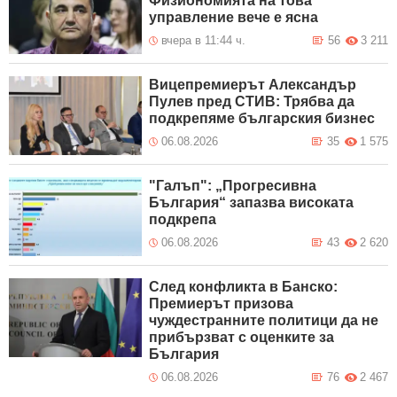
Физиономията на това
управление вече е ясна
вчера в 11:44 ч.
56
3 211
Вицепремиерът Александър
Пулев пред СТИВ: Трябва да
подкрепяме българския бизнес
06.08.2026
35
1 575
"Галъп": „Прогресивна
България“ запазва високата
подкрепа
06.08.2026
43
2 620
След конфликта в Банско:
Премиерът призова
чуждестранните политици да не
прибързват с оценките за
България
06.08.2026
76
2 467