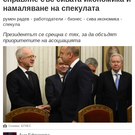
намаляване на спекулата
румен радев
-
работодатели
-
бизнес
-
сива икономика
-
спекула
Президентът се срещна с тях, за да обсъдят
приоритетите на асоциацията
Снимка: БГНЕС
Ани Ефремова