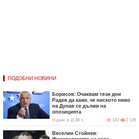
ПОДОБНИ НОВИНИ
Борисов: Очаквам тези дни
Радев да каже, че ниското ниво
на Дунав се дължи на
опозицията
днес в 11:40 ч.
143
2 128
Веселин Стойнев: