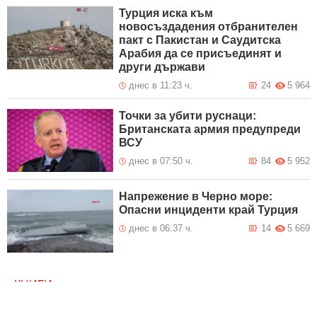
Турция иска към
новосъздадения отбранителен
пакт с Пакистан и Саудитска
Арабия да се присъединят и
други държави
днес в 11:23 ч.
24
5 964
Точки за убити руснаци:
Британската армия предупреди
ВСУ
днес в 07:50 ч.
84
5 952
Напрежение в Черно море:
Опасни инциденти край Турция
днес в 06:37 ч.
14
5 669
КНИГИ