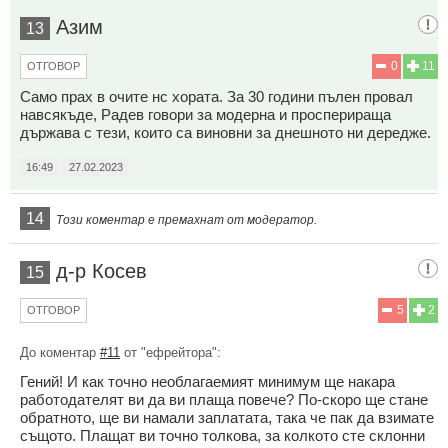
Азим
13
0
11
ОТГОВОР
Само прах в очите нс хората. За 30 години пълен провал
навсякъде, Радев говори за модерна и просперираща
държава с тези, които са виновни за днешното ни дередже.
16:49
27.02.2023
14
Този коментар е премахнат от модератор.
д-р Косев
15
5
2
ОТГОВОР
До коментар
#11
от "ефрейтора":
Гений! И как точно необлагаемият минимум ще накара
работодателят ви да ви плаща повече? По-скоро ще стане
обратното, ще ви намали заплатата, така че пак да взимате
същото. Плащат ви точно толкова, за колкото сте склонни