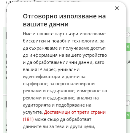
да работите. Така е при капитализма.
×
Коментиран от
#46
Отговорно използване на
16:54
27.02.2023
вашите данни
Ние и нашите партньори използваме
бегаййй
16
бисквитки и подобни технологии, за
0
9
да съхраняваме и получаваме достъп
ОТГОВОР
до информация на вашето устройство
Назначеният за бизнес продължава да е на гърба на
работещия беден. До кога ще ги хрантутите тези нефелници
и да обработваме лични данни, като
и ще им давате пари за нищо. Нали с тези компенсации
вашия IP адрес, уникални
цените не трябваше да се вдигат а тези мимвдигнаха
идентификатори и данни за
всичко с 300%>
сърфиране, за персонализирани
16:55
27.02.2023
реклами и съдържание, измерване на
реклами и съдържание, анализ на
Сталин
17
аудиторията и подобряване на
услугите.
Доставчици от трети страни
2
9
ОТГОВОР
(181)
може също да обработват
Алоо не пипайте сивата икономика,това е реалната
данните ви за тези и други цели,
икономика на България,изтръскайте джобовете на ония