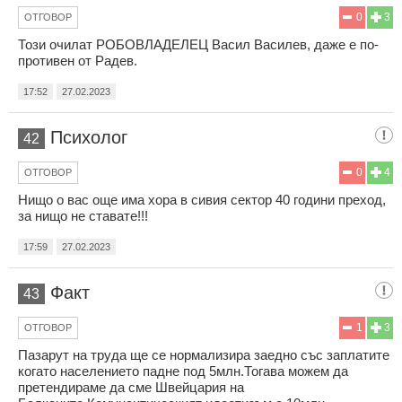
0
3
ОТГОВОР
Този очилат РОБОВЛАДЕЛЕЦ Васил Василев, даже е по-
противен от Радев.
17:52
27.02.2023
Психолог
42
0
4
ОТГОВОР
Нищо о вас още има хора в сивия сектор 40 години преход,
за нищо не ставате!!!
17:59
27.02.2023
Факт
43
1
3
ОТГОВОР
Пазарут на труда ще се нормализира заедно със заплатите
когато населението падне под 5млн.Тогава можем да
претендираме да сме Швейцария на