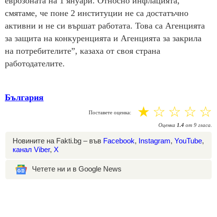
еврозоната на 1 януари. Относно инфлацията,
смятаме, че поне 2 институции не са достатъчно
активни и не си вършат работата. Това са Агенцията
за защита на конкуренцията и Агенцията за закрила
на потребителите”, казаха от своя страна
работодателите.
България
☆
☆
☆
☆
☆
Поставете оценка:
Оценка
1.4
от
9
гласа.
Новините на Fakti.bg – във
Facebook
,
Instagram
,
YouTube
,
канал Viber
,
X
Четете ни и в Google News