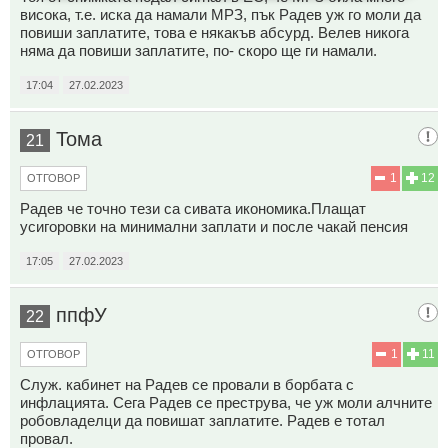
висока, т.е. иска да намали МРЗ, пък Радев уж го моли да
повиши заплатите, това е някакъв абсурд. Велев никога
няма да повиши заплатите, по- скоро ще ги намали.
17:04
27.02.2023
Тома
21
1
12
ОТГОВОР
Радев че точно тези са сивата икономика.Плащат
усигоровки на минимални заплати и после чакай пенсия
17:05
27.02.2023
ппфУ
22
1
11
ОТГОВОР
Служ. кабинет на Радев се провали в борбата с
инфлацията. Сега Радев се преструва, че уж моли алчните
робовладелци да повишат заплатите. Радев е тотал
провал.