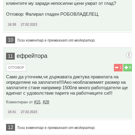
клиентите му заради непосилни цени умрат от глад?
Отговор: Фалирал гладен РОБОВЛАДЕЛЕЦ.
16:38
27.02.2023
10
Този коментар е премахнат от модератор.
ефрейтора
11
1
8
ОТГОВОР
Само да уточним,че държавата диктува правилата на
определяне на заплатите!!!!Ако необлагаемият размер на
заплатите стане например 1500лв много работодатели ще
вдигнат с удоволствие парите на работниците си!!!
Коментиран от
#15
,
#28
16:41
27.02.2023
12
Този коментар е премахнат от модератор.