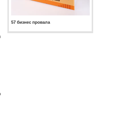
57 бизнес провала
и
а