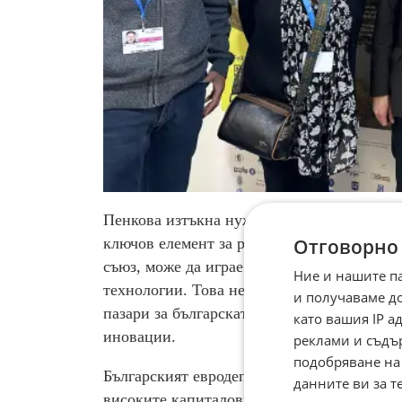
Пенкова изтъкна нуждата от адекватно фи
Отговорно
ключов елемент за реализиране на Парижк
съюз, може да играе важна роля в подпома
Ние и нашите п
технологии. Това не само укрепва междун
и получаваме д
пазари за българската индустрия и научн
като вашия IP 
иновации.
реклами и съдъ
подобряване на
Българският евродепутат акцентира и върх
данните ви за т
високите капиталови разходи в развиващи