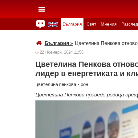
България
Свят
Мнения
Разслед
Здраве
Времето
Анкети
Вицове
Куизове
България
»
Цветелина Пенкова отново 
22 Ноември, 2024 11:56
Цветелина Пенкова отново
лидер в енергетиката и к
цветелина пенкова
-
оон
Цветелина Пенкова проведе редица срещи