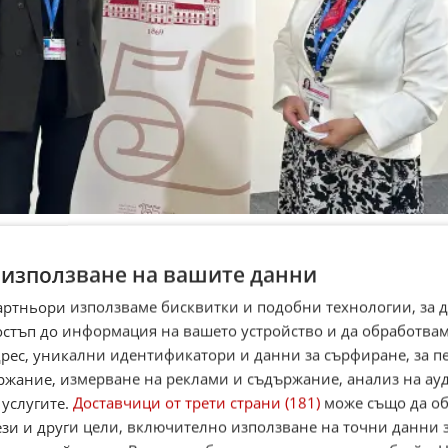
нансирането на климатичните инициативи – това е
 използване на вашите данни
ото споразумение. България, като част от Европейския
гането на развиващите се страни чрез споделяне на опит
артньори използваме бисквитки и подобни технологии, за 
ародното сътрудничество, но също така отваря нови
остъп до информация на вашето устройство и да обработва
о-развойна дейност, стимулирайки икономическия растеж 
адрес, уникални идентификатори и данни за сърфиране, за 
ржание, измерване на реклами и съдържание, анализ на ау
 услугите.
Доставчици от трети страни (181)
може също да об
у нуждата от партньорства с ЕС за компенсиране на
ези и други цели, включително използване на точни данни 
те се държави, чрез фокус върху чиста индустрия и