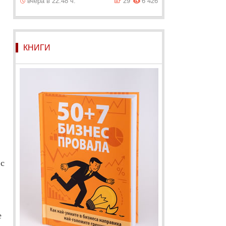
вчера в 22:48 ч.
29
6 426
КНИГИ
 с
е