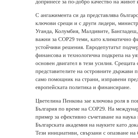
допринесе за по-добро качество на живот и
С ангажимента си да представлява българс
ключови срещи и с други лидери, министр
Уганда, Колумбия, Малдивите, Бангладеш,
важни за COP29 теми, като климатично фи
устойчиви решения. Евродепутатът подчер
финансова и технологична подкрепа на уя
основен двигател в тези усилия. Срещата 
представителите на островните държави по
само помощник на страни, изправени пред
европейската политика и финансиране.
Цветелина Пенкова зае ключова роля в по
България по време на COP29. На междунар
пример за ефективно съчетаване на наука 
Българската академия на науките като док
Тези инициативи, свързани с опазване на 