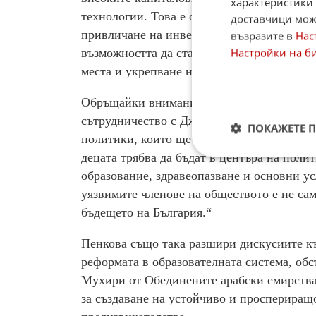
характеристики 
технологии. Това е от значение за Българи
доставчици може
привличане на инвестиции и развитие на 
възразите в
Нас
Настройки на б
възможността да стане лидер в чистите те
места и укрепване на икономиката.
Обръщайки внимание на детската политика
сътрудничество с Джоан Йоланд Пеграм от
ПОКАЖЕТЕ 
политики, които ще защитят и подкрепят н
децата трябва да бъдат в центъра на поли
образование, здравеопазване и основни ус
уязвимите членове на обществото е не сам
бъдещето на България.“
Пенкова също така разшири дискусиите къ
реформата в образователната система, о
Мухири от Обединените арабски емирства.
за създаване на устойчиво и проспериращ