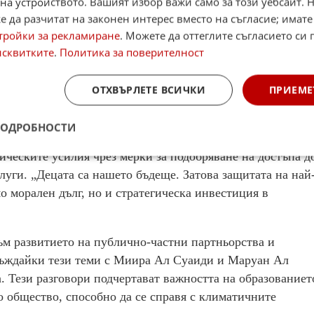
на устройството. Вашият избор важи само за този уебсайт. 
я, която може да използва тези партньорства за
 да разчитат на законен интерес вместо на съгласие; имате
индустриалния си потенциал. Страната ни има
тройки за рекламиране
. Можете да оттеглите съгласието си 
исквитките
.
Политика за поверителност
хнологии, което би довело до създаване на нови работни
ОТХВЪРЛЕТЕ ВСИЧКИ
ПРИЕМЕ
 в контекста на климатичните промени, Пенкова, в
 UNICEF, постави акцент върху разработването на
ПОДРОБНОСТИ
ай-уязвимите групи – децата. Евродепутатът подчерта, ч
тическите усилия чрез мерки за подобряване на достъпа д
луги. „Децата са нашето бъдеще. Затова защитата на най
о морален дълг, но и стратегическа инвестиция в
м развитието на публично-частни партньорства и
бсъждайки тези теми с Миира Ал Суаиди и Маруан Ал
 Тези разговори подчертават важността на образованиет
о общество, способно да се справя с климатичните