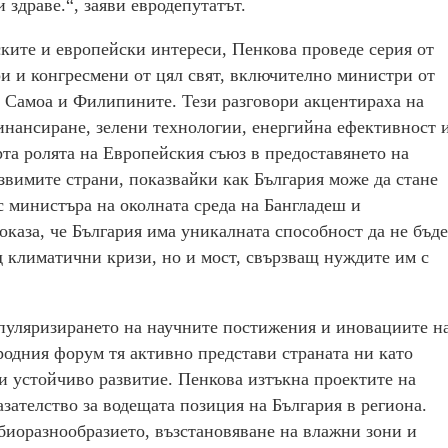
 здраве.“, заяви евродепутатът.
ките и европейски интереси, Пенкова проведе серия от
и и конгресмени от цял свят, включително министри от
 Самоа и Филипините. Тези разговори акцентираха на
нансиране, зелени технологии, енергийна ефективност 
та ролята на Европейския съюз в предоставянето на
звимите страни, показвайки как България може да стане
с министъра на околната среда на Бангладеш и
каза, че България има уникалната способност да не бъде
 климатични кризи, но и мост, свързващ нуждите им с
пуляризирането на научните постижения и иновациите н
одния форум тя активно представи страната ни като
и устойчиво развитие. Пенкова изтъкна проектите на
азателство за водещата позиция на България в региона.
биоразнообразието, възстановяване на влажни зони и