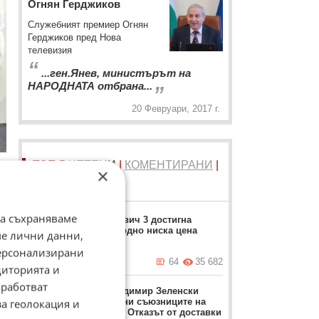
Огнян Герджиков
Служебният премиер Огнян
Герджиков пред Нова
телевизия
“
...ген.Янев, министърът на
„
НАРОДНАТА отбрана...
20 Февруари, 2017 г.
ТОП 5
ЧЕТЕНИ
|
КОМЕНТИРАНИ
|
×
НОВИ
 и
да съхраняваме
Москвич 3 достигна
рекордно ниска цена
ме лични данни,
и
персонализирани
вчера в 17:23 ч.
64
35 682
диторията и
работват
Володимир Зеленски
обвини съюзниците на
за геолокация и
Киев: Отказът от доставки