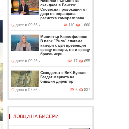
Николай Гълъбов за
скандала в Банско:
Словесна провокация от
деца не оправдава
расистка саморазправа
днес в 09:55 ч.
110
1 660
Министър Карамфилова:
В парк "Рила" слагаме
камери с цел превенция
срещу пожари, но и срещу
бракониери
днес в 09:25 ч.
17
655
Скандалът с ВиК-Бургас:
Гледат мярката на
бившия директор
днес в 07:56 ч.
6
837
ЛОВЦИ НА БИСЕРИ