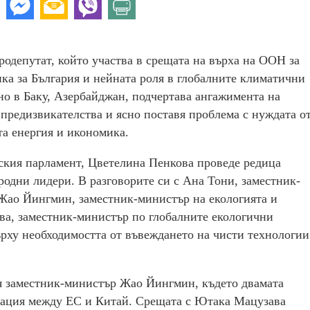
одепутат, който участва в срещата на върха на ООН за
ка за България и нейната роля в глобалните климатични
но в Баку, Азербайджан, подчертава ангажимента на
предизвикателства и ясно поставя проблема с нуждата о
та енергия и икономика.
ския парламент, Цветелина Пенкова проведе редица
одни лидери. В разговорите си с Ана Тони, заместник-
 Жао Йингмин, заместник-министър на екологията и
ва, заместник-министър по глобалните екологични
рху необходимостта от въвеждането на чисти технологии
я заместник-министър Жао Йингмин, където двамата
орация между ЕС и Китай. Срещата с Ютака Мацузава