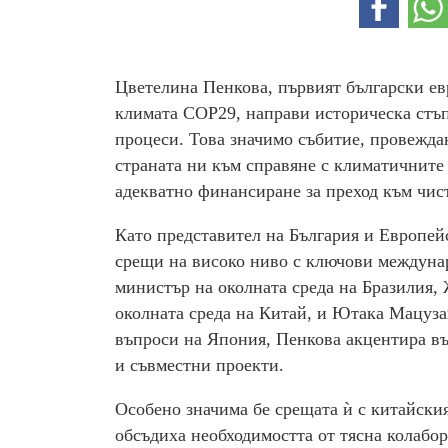
Цветелина Пенкова, първият български евр
климата COP29, направи историческа стъп
процеси. Това значимо събитие, провежда
страната ни към справяне с климатичните 
адекватно финансиране за преход към чис
Като представител на България и Европей
срещи на високо ниво с ключови междунар
министър на околната среда на Бразилия,
околната среда на Китай, и Ютака Мацуза
въпроси на Япония, Пенкова акцентира въ
и съвместни проекти.
Особено значима бе срещата ѝ с китайски
обсъдиха необходимостта от тясна колаб