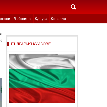
оскопи
Любопитно
Култура
Конфликт
 климатичните инициативи на COP29
05
БЪЛГАРИЯ КУИЗОВЕ