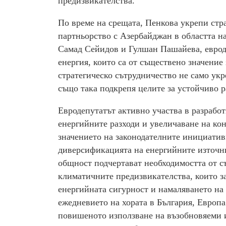
предизвикателства.
По време на срещата, Пенкова укрепи стр
партньорство с Азербайджан в областта на
Самад Сейидов и Гулшан Пашайева, евроде
енергия, които са от съществено значение 
стратегическо сътрудничество не само укр
също така подкрепя целите за устойчиво р
Евродепутатът активно участва в разрабо
енергийните разходи и увеличаване на ко
значението на законодателните инициатив
диверсификацията на енергийните източн
общност подчертават необходимостта от с
климатичните предизвикателства, които за
енергийната сигурност и намаляването на
ежедневието на хората в България, Европа
повишеното използване на възобновяеми и