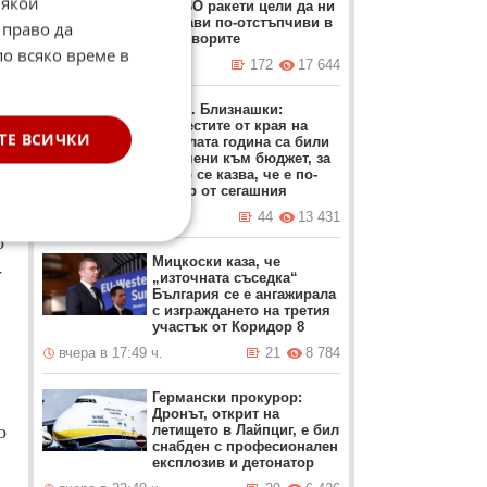
Някои
на ПВО ракети цели да ни
направи по-отстъпчиви в
 право да
преговорите
по всяко време в
вчера в 12:37 ч.
172
17 644
Проф. Близнашки:
Протестите от края на
ТЕ ВСИЧКИ
миналата година са били
насочени към бюджет, за
който се казва, че е по-
добър от сегашния
е
вчера в 22:05 ч.
44
13 431
о
Мицкоски каза, че
-
„източната съседка“
България се е ангажирала
с изграждането на третия
участък от Коридор 8
вчера в 17:49 ч.
21
8 784
Германски прокурор:
Дронът, открит на
о
летището в Лайпциг, е бил
снабден с професионален
експлозив и детонатор