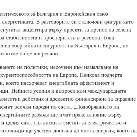
атегическото за България и Европейския съюз
 енергетиката. В разговорите си с ключови фигури като
путатът акцентира върху проекти за пренос на зелена
за стабилността и просперитета в региона. Това
епва енергийната сигурност на България и Европа, но
азвитие на целия регион.
тването на политики, насочени към намаляване на
нкурентоспособността на Европа. Пенкова подчерта
и, които насърчават енергийната ефективност и
ици. Нейните усилия и въпроси към международната
ъвместни действия и адекватно финансиране за справяне
сягат всички народи по света. „Подобряването на
 енергийните разходи ще имат пряко влияние върху
 и целия свят. По-ниските сметки за електричество и
зточници ще улеснят достъпа до чиста енергия, което щ