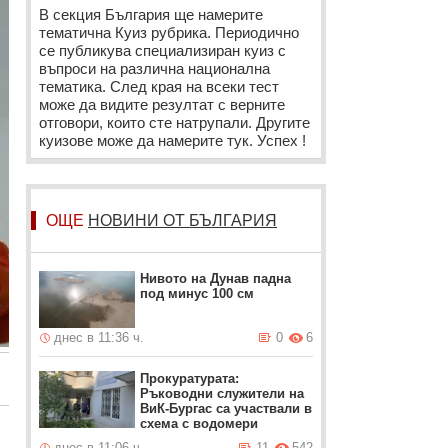
В секция България ще намерите
тематична Куиз рубрика. Периодично
се публикува специализиран куиз с
въпроси на различна национална
тематика. След края на всеки тест
може да видите резултат с верните
отговори, които сте натрупали. Другите
куизове може да намерите тук. Успех !
ОЩЕ
НОВИНИ ОТ БЪЛГАРИЯ
Нивото на Дунав падна
под минус 100 см
днес в 11:36 ч.
0
6
Прокуратурата:
Ръководни служители на
ВиК-Бургас са участвали в
схема с водомери
днес в 11:06 ч.
11
542