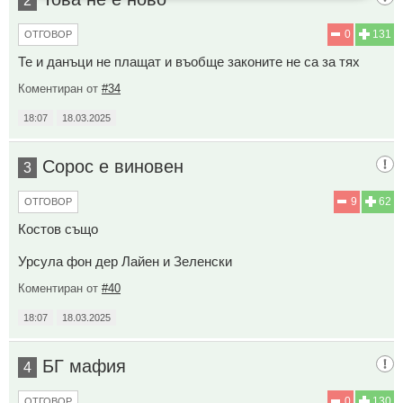
2
0
131
ОТГОВОР
Те и данъци не плащат и въобще законите не са за тях
Коментиран от
#34
18:07
18.03.2025
Сорос е виновен
3
9
62
ОТГОВОР
Костов също
Урсула фон дер Лайен и Зеленски
Коментиран от
#40
18:07
18.03.2025
БГ мафия
4
0
130
ОТГОВОР