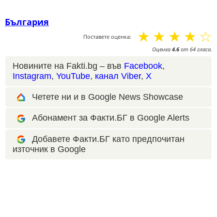
България
☆
☆
☆
☆
☆
Поставете оценка:
Оценка
4.6
от
64
гласа.
Новините на Fakti.bg – във
Facebook
,
Instagram
,
YouTube
,
канал Viber
,
X
Четете ни и в Google News Showcase
Абонамент за Факти.БГ в Google Alerts
Добавете Факти.БГ като предпочитан
източник в Google