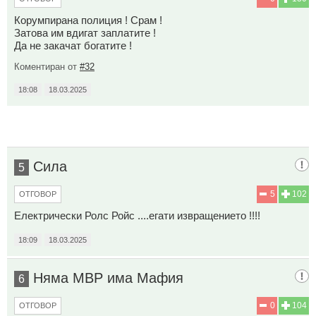
Корумпирана полиция ! Срам !
Затова им вдигат заплатите !
Да не закачат богатите !
Коментиран от
#32
18:08
18.03.2025
Сила
5
5
102
ОТГОВОР
Електрически Ролс Ройс ....егати извращението !!!!
18:09
18.03.2025
Няма МВР има Мафия
6
0
104
ОТГОВОР