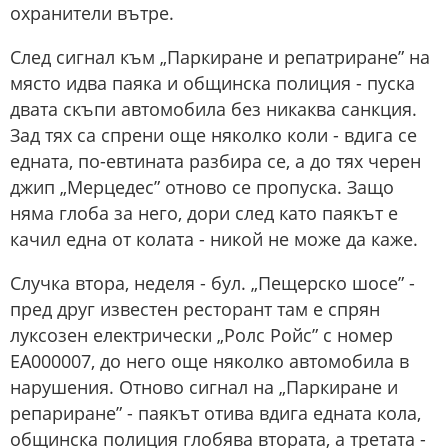
охранители вътре.
След сигнал към „Паркиране и репатриране” на
място идва паяка и общинска полиция - пуска
двата скъпи автомобила без никаква санкция.
Зад тях са спрени още няколко коли - вдига се
едната, по-евтината разбира се, а до тях черен
джип „Мерцедес” отново се пропуска. Защо
няма глоба за него, дори след като паякът е
качил една от колата - никой не може да каже.
Случка втора, неделя - бул. „Пещерско шосе” -
пред друг известен ресторант там е спрян
луксозен електрически „Ролс Ройс” с номер
ЕА000007, до него още няколко автомобила в
нарушения. Отново сигнал на „Паркиране и
репариране” - паякът отива вдига едната кола,
общинска полиция глобява втората, а третата -