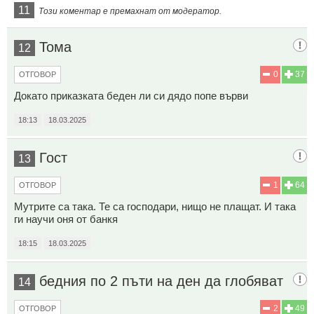
11
Този коментар е премахнат от модератор.
Тома
12
0
37
ОТГОВОР
Докато приказката беден ли си дядо попе върви
18:13
18.03.2025
Гост
13
1
64
ОТГОВОР
Мутрите са така. Те са господари, нищо не плащат. И така
ги научи оня от банкя
18:15
18.03.2025
бедния по 2 пъти на ден да глобяват
14
2
49
ОТГОВОР