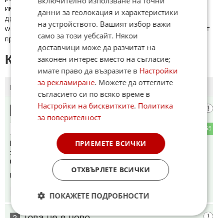
включително използване на точни
име. Коментари публикувани с линкове (връзки, url) към
данни за геолокация и характеристики
други сайтове и външни източници, с изключение на
на устройството. Вашият избор важи
wikipedia.org, mobile.bg, imot.bg, zaplata.bg, bazar.bg ще бъдат
само за този уебсайт. Някои
премахнати.
доставчици може да разчитат на
КОМЕНТАРИ КЪМ СТАТИЯТА
законен интерес вместо на съгласие;
имате право да възразите в
Настройки
за рекламиране
. Можете да оттеглите
ПОСЛЕДНИ
ПЪРВИ
съгласието си по всяко време в
Настройки на бисквитките
.
Политика
хъхъ
1
за поверителност
0
165
ОТГОВОР
ПРИЕМЕТЕ ВСИЧКИ
Милиционерите ги е страх да спират скъпи коли, че не се
знае на кого са. Най-много спират очукани трошки и се
правят на интересни пред клетите бедни шофъори.
ОТХВЪРЛЕТЕ ВСИЧКИ
Коментиран от
#10
,
#31
18:05
18.03.2025
ПОКАЖЕТЕ ПОДРОБНОСТИ
Това не е ново