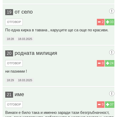
от село
19
2
33
ОТГОВОР
По една кирка в тавана , каруците ще са още по красиви.
18:28
18.03.2025
родната милиция
20
0
24
ОТГОВОР
ни пазииии !
18:29
18.03.2025
име
21
0
37
ОТГОВОР
Винаги е било така и именно заради тази безгръбначност,