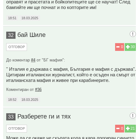
оправят и прасетата и бойкопитеците ще се научат! След
бамгийте им ще почнат и по копторите им!
18:51
18.03.2025
бай Шиле
32
0
30
ОТГОВОР
До коментар
#4
от "БГ мафия":
" Италия е държава с мафия, България е мафия с държава".
Цитирам италиански журналист, който е осъден на смърт от
италианската мафия и живее при карабинерите.
Коментиран от
#36
18:52
18.03.2025
Разберете ги и тях
33
0
21
ОТГОВОР
Може да се окаже че скъпата кола я кара дрогиран синчето