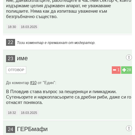
ние, данъкоплатците, работещите в частния сектор ч, които
издържаме целия държавен апарат, не уважаваме
полицаите. Няма как да изпитваш уважение към
безгръбначно същество.
18:30
18.03.2025
22
Този коментар е премахнат от модератор.
име
23
1
28
ОТГОВОР
До коментар
#10
от "Един":
В Пловдив става въпрос за пещерняци и пимкаджии.
Сутеньорите и наркопласьорите са дребни риби, даже си го
отнасят понякога.
18:32
18.03.2025
ГЕРБмафи
24