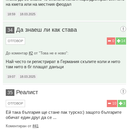
на кмета или на местния феодал
18:59
18.03.2025
Да знаеш ли как става
34
0
14
ОТГОВОР
До коментар
#2
от "Това не е ново":
Най често ги регистрират в Германия скъпите коли и нито
там нито в бг плащат данъци
19:07
18.03.2025
Реалист
35
10
3
ОТГОВОР
Ей така българия ще стане пак турско:) защото българите
обичат един друг да се ...
Коментиран от
#41