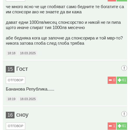
че много ясно че ще глобяват само бедните те богатите са
им спонсори ако не знаете да ви кажа
дават едни 1000лв/месец спонсорство и никой не ги пипа
щото иначе спират тия 1000лв месечно
абе бедняка кога ще започне да спонсорира и той мвр-то?
никога затова глоба след глоба трябва
18:18
18.03.2025
Гост
15
0
61
ОТГОВОР
Бананова Република......
18:19
18.03.2025
сноу
16
1
61
ОТГОВОР