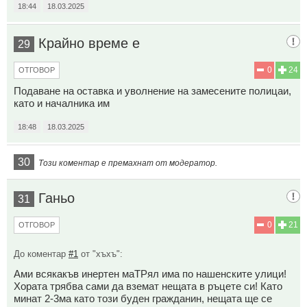
18:44
18.03.2025
Крайно време е
29
0
24
ОТГОВОР
Подаване на оставка и уволнение на замесените полицаи,
като и началника им
18:48
18.03.2025
30
Този коментар е премахнат от модератор.
Ганьо
31
0
21
ОТГОВОР
До коментар
#1
от "хъхъ":
Ами всякакъв инертен маТРял има по нашенските улици!
Хората трябва сами да вземат нещата в ръцете си! Като
минат 2-3ма като този буден гражданин, нещата ще се