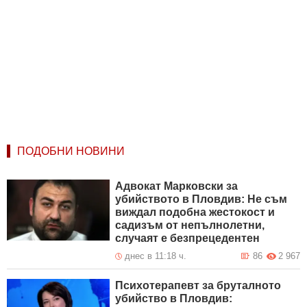
ПОДОБНИ НОВИНИ
Адвокат Марковски за
убийството в Пловдив: Не съм
виждал подобна жестокост и
садизъм от непълнолетни,
случаят е безпрецедентен
днес в 11:18 ч.
86
2 967
Психотерапевт за бруталното
убийство в Пловдив: