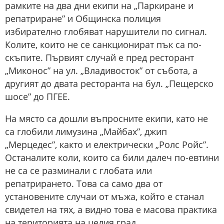
рамките на два дни екипи на „Паркиране и
репатриране” и Общинска полиция
избирателно глобяват нарушители по сигнал.
Колите, които не се санкционират пък са по-
скъпите. Първият случай е пред ресторант
„Миконос” на ул. „Владивосток” от събота, а
другият до двата ресторанта на бул. „Пещерско
шосе” до ПГЕЕ.
На място са дошли въпросните екипи, като не
са глобили лимузина „Майбах”, джип
„Мерцедес”, както и електрически „Ролс Ройс”.
Останалите коли, които са били далеч по-евтини
не са се разминали с глобата или
репатрирането. Това са само два от
установените случаи от мъжа, който е станал
свидетел на тях, а видно това е масова практика
на територията на целия град