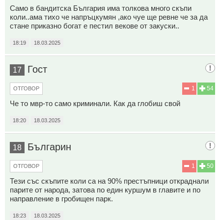
Само в бандитска България има толкова много скъпи
коли..ама тихо че напръцкумян ,ако чуе ще ревне че за да
стане приказно богат е пестил векове от закуски..
18:19
18.03.2025
Гост
17
1
54
ОТГОВОР
Че то мвр-то само криминали. Как да глобиш свой
18:20
18.03.2025
Българин
18
1
50
ОТГОВОР
Тези със скъпите коли са на 90% престъпници откраднали
парите от народа, затова по един куршум в главите и по
направление в гробищен парк.
18:23
18.03.2025