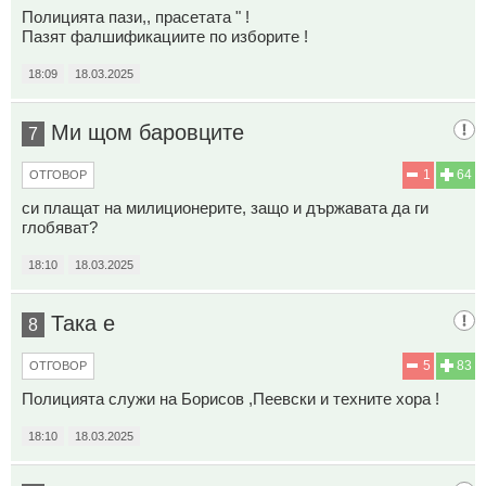
Полицията пази,, прасетата " !
Пазят фалшификациите по изборите !
18:09
18.03.2025
Ми щом баровците
7
1
64
ОТГОВОР
си плащат на милиционерите, защо и държавата да ги
глобяват?
18:10
18.03.2025
Така е
8
5
83
ОТГОВОР
Полицията служи на Борисов ,Пеевски и техните хора !
18:10
18.03.2025