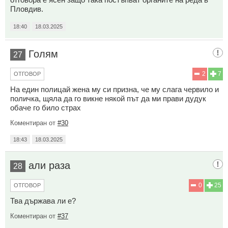
Пловдив.
18:40
18.03.2025
Голям
27
2
7
ОТГОВОР
На един полицай жена му си призна, че му слага червило и
поличка, щяла да го викне някой път да ми прави дудук
обаче го било страх
Коментиран от
#30
18:43
18.03.2025
али раза
28
0
25
ОТГОВОР
Тва държава ли е?
Коментиран от
#37