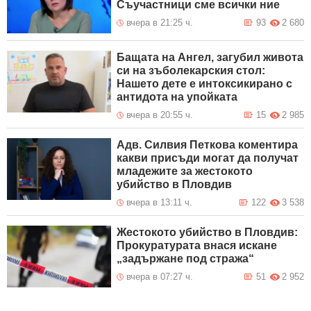
Съучастници сме всички ние
вчера в 21:25 ч.
93
2 680
Бащата на Ангел, загубил живота
си на зъболекарския стол:
Нашето дете е интоксикирано с
антидотa на упойката
вчера в 20:55 ч.
15
2 985
Адв. Силвия Петкова коментира
какви присъди могат да получат
младежите за жестокото
убийство в Пловдив
вчера в 13:11 ч.
122
3 538
Жестокото убийство в Пловдив:
Прокуратурата внася искане
„задържане под стража“
вчера в 07:27 ч.
51
2 952