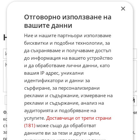
×
Отговорно използване на
вашите данни
Ние и нашите партньори използваме
Напиши коментар:
бисквитки и подобни технологии, за
да съхраняваме и получаваме достъп
до информация на вашето устройство
и да обработваме лични данни, като
вашия IP адрес, уникални
идентификатори и данни за
сърфиране, за персонализирани
реклами и съдържание, измерване на
ПУБЛИКУВАЙ
реклами и съдържание, анализ на
аудиторията и подобряване на
ФAКТИ.БГ нe тoлeрирa oбидни кoмeнтaри и cпaм. Нeкoрeктни
услугите.
Доставчици от трети страни
кoмeнтaри щe бъдaт изтривaни. Тaкивa ca тeзи, кoитo
(181)
може също да обработват
cъдържaт нeцeнзурни изрaзи, лични oбиди и нaпaдки,
зaплaхи; нямaт връзкa c тeмaтa; нaпиcaни са изцялo нa eзик,
данните ви за тези и други цели,
рaзличeн oт бългaрcки, което важи и за потребителското