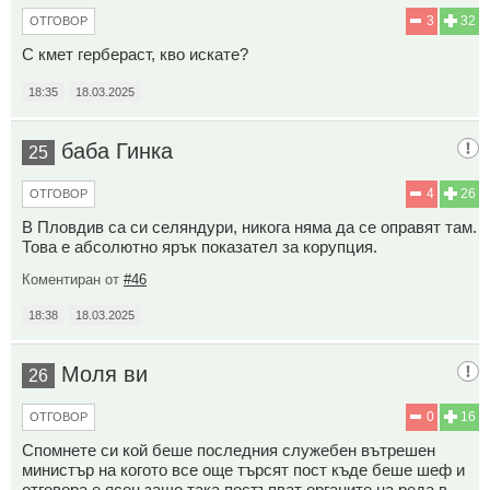
3
32
ОТГОВОР
С кмет гербераст, кво искате?
18:35
18.03.2025
баба Гинка
25
4
26
ОТГОВОР
В Пловдив са си селяндури, никога няма да се оправят там.
Това е абсолютно ярък показател за корупция.
Коментиран от
#46
18:38
18.03.2025
Моля ви
26
0
16
ОТГОВОР
Спомнете си кой беше последния служебен вътрешен
министър на когото все още търсят пост къде беше шеф и
отговора е ясен защо така постъпват органите на реда в