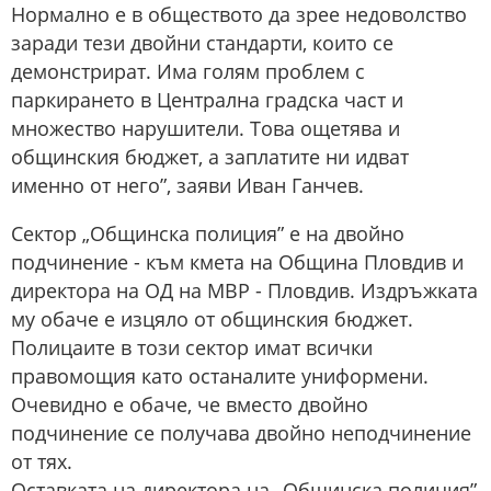
Нормално е в обществото да зрее недоволство
заради тези двойни стандарти, които се
демонстрират. Има голям проблем с
паркирането в Централна градска част и
множество нарушители. Това ощетява и
общинския бюджет, а заплатите ни идват
именно от него”, заяви Иван Ганчев.
Сектор „Общинска полиция” е на двойно
подчинение - към кмета на Община Пловдив и
директора на ОД на МВР - Пловдив. Издръжката
му обаче е изцяло от общинския бюджет.
Полицаите в този сектор имат всички
правомощия като останалите униформени.
Очевидно е обаче, че вместо двойно
подчинение се получава двойно неподчинение
от тях.
Оставката на директора на „Общинска полиция”