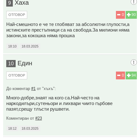
Хаха
9
0
90
ОТГОВОР
Най-смешното е че те глобяват за абсолютни глупости,а
истинските престъпници са на свобода.За милиони няма
закони,за кокошка няма прошка
18:10
18.03.2025
Един
10
0
94
ОТГОВОР
До коментар
#1
от "хъхъ":
Много-добре,знаят на кого са.Най-често на
наркодилъри,сутеньори и лихвари чиито гърбове
пазят,срещу тлъсти рушвети.
Коментиран от
#23
18:12
18.03.2025