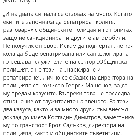
двата казуса.
„И на двата сигнала се отзовах на място. Когато
екипите започнаха да репатрират колите,
разговарях с общинските полицаи и го попитах
защо не санкционират и другите автомобили.
Не получих отговор. Искам да подчертая, че коя
кола да бъде репатрирана или санкционирана
го решават служителите на сектор „Общинска
полиция”, а не тези на „Паркиране и
репатриране”. Лично се обадих на директора на
полицията ст. комисар Георги Машонов, за да
му предам казусите. Въпреки това не последва
отношение от служителите на звеното. За тези
два казуса, както и за много други съм внесъл
доклад до кмета Костадин Димитров, заместника
му по транспорт Ерол Садъков, директора на
полицията, както и общинските съветнтици.