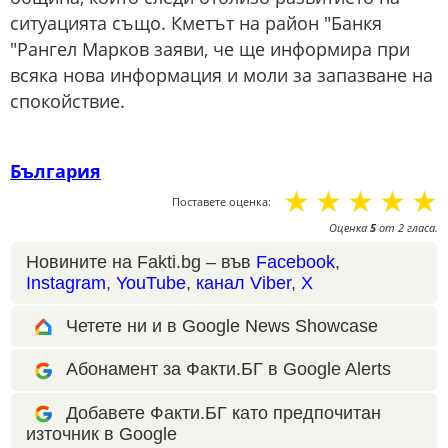
ситуацията също. Кметът на район "Банкя
"Рангел Марков заяви, че ще информира при
всяка нова информация и моли за запазване на
спокойствие.
България
☆
☆
☆
☆
☆
Поставете оценка:
Оценка
5
от
2
гласа.
Новините на Fakti.bg – във
Facebook
,
Instagram
,
YouTube
,
канал Viber
,
X
Четете ни и в Google News Showcase
Абонамент за Факти.БГ в Google Alerts
Добавете Факти.БГ като предпочитан
източник в Google