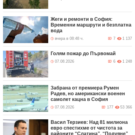
Жеги и ремонти в София:
Временни маршрути и безплатна
вода
вчера в 08:48 ч.
7
1 137
Голям пожар до Първомай
07.08.2026
6
1 248
Забрана от премиера Румен
Радев, но американски военен
самолет кацна в София
07.08.2026
177
53 366
Васил Терзиев: Над 81 милиона
евро спестихме от чистота за
районите “Слатина”, “Подуяне”