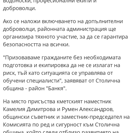
водоноски, професионални екипи и
доброволци.
Ако се наложи включването на допълнителни
доброволци, районната администрация ще
организира тяхното участие, за да се гарантира
безопасността на всички.
"Призоваваме гражданите без необходимата
подготовка и екипировка да не се излагат на
риск, тъй като ситуацията се управлява от
обучени специалисти", заявяват от Столична
община - район "Банкя".
На място присъства кметският наместник
Камелия Димитрова и Румен Александров,
общински съветник и заместник-председател на
Комисията по ред и сигурност към Столична
община, който следи отблизо развитието на