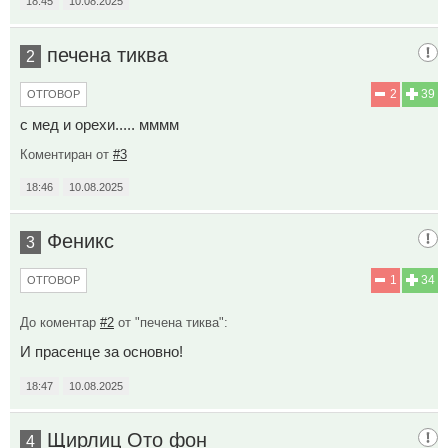
18:45
10.08.2025
печена тиква
2
2
39
ОТГОВОР
с мед и орехи..... мммм
Коментиран от
#3
18:46
10.08.2025
Феникс
3
1
34
ОТГОВОР
До коментар
#2
от "печена тиква":
И прасенце за основно!
18:47
10.08.2025
Щирлиц Ото фон
4