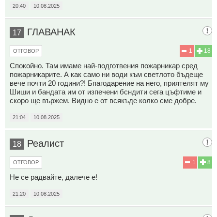
20:40
10.08.2025
ГЛАВАНАК
17
1
18
ОТГОВОР
Спокойно. Там имаме най-подготвения пожарникар сред
пожарникарите. А как само ни води към светлото бъдеще
вече почти 20 години?! Бпагодарение на него, приятелят му
Шиши и бандата им от изпечени бсндити сега цъфтиме и
скоро ще вържем. Видно е от всякъде колко сме добре.
21:04
10.08.2025
Реалист
18
1
8
ОТГОВОР
Не се радвайте, далече е!
21:20
10.08.2025