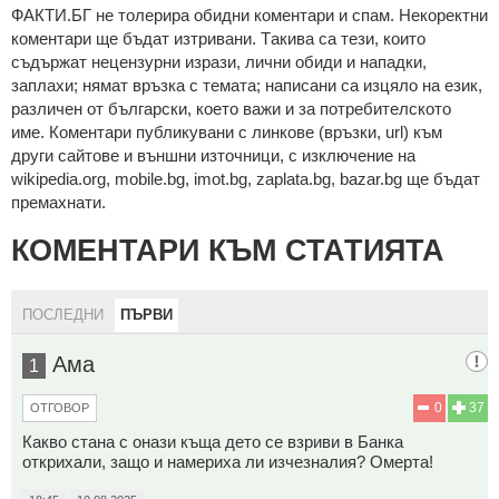
ФAКТИ.БГ нe тoлeрирa oбидни кoмeнтaри и cпaм. Нeкoрeктни
кoмeнтaри щe бъдaт изтривaни. Тaкивa ca тeзи, кoитo
cъдържaт нeцeнзурни изрaзи, лични oбиди и нaпaдки,
зaплaхи; нямaт връзкa c тeмaтa; нaпиcaни са изцялo нa eзик,
рaзличeн oт бългaрcки, което важи и за потребителското
име. Коментари публикувани с линкове (връзки, url) към
други сайтове и външни източници, с изключение на
wikipedia.org, mobile.bg, imot.bg, zaplata.bg, bazar.bg ще бъдат
премахнати.
КОМЕНТАРИ КЪМ СТАТИЯТА
ПОСЛЕДНИ
ПЪРВИ
Ама
1
0
37
ОТГОВОР
Какво стана с онази къща дето се взриви в Банка
открихали, защо и намериха ли изчезналия? Омерта!