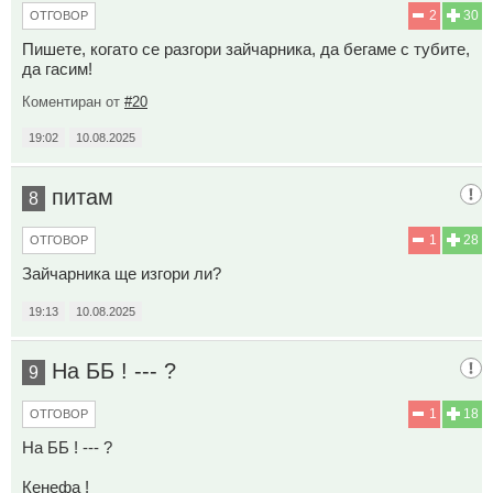
2
30
ОТГОВОР
Пишете, когато се разгори зайчарника, да бегаме с тубите,
да гасим!
Коментиран от
#20
19:02
10.08.2025
питам
8
1
28
ОТГОВОР
Зайчарника ще изгори ли?
19:13
10.08.2025
На ББ ! --- ?
9
1
18
ОТГОВОР
На ББ ! --- ?
Кенефа !