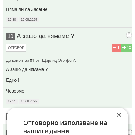
Няма ли да Засегне !
19:30
10.08.2025
А защо да нямаме ?
10
1
13
ОТГОВОР
До коментар
#4
от "Щирлиц Ото фон":
А защо да нямаме ?
Едно !
Чеверме !
19:31
10.08.2025
×
11
Този коментар е премахнат от модератор.
Отговорно използване на
вашите данни
Пожарбб
12