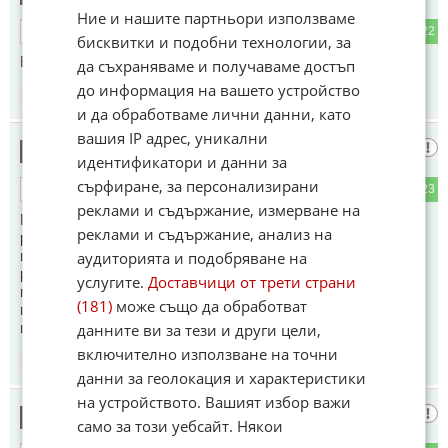
Ние и нашите партньори използваме
1
22
ОТГОВОР
бисквитки и подобни технологии, за
Ей, внимавайте със зайчарника и магнолиите, че ...
да съхраняваме и получаваме достъп
до информация на вашето устройство
19:53
10.08.2025
и да обработваме лични данни, като
вашия IP адрес, уникални
ФЕЙК
13
идентификатори и данни за
сърфиране, за персонализирани
1
23
ОТГОВОР
реклами и съдържание, измерване на
Не се бойте! Само като се появи главния пожарникар на
реклами и съдържание, анализ на
републиката и каже ТУ-ТУУУ огънят ще се изплаши и сам
ще се потуши при вида на маститата фигура! Ако нещо се
аудиторията и подобряване на
разрасне на помощ ще дойде главния глиган да разоре с
услугите.
Доставчици от трети страни
глигите една ивица, а ако вятъра се обърне всички
(181)
може също да обработват
политици както са въздух под налягане само да духнат и
ще го спрат!
данните ви за тези и други цели,
включително използване на точни
20:10
10.08.2025
данни за геолокация и характеристики
на устройството. Вашият избор важи
Буюу туутуу
14
само за този уебсайт. Някои