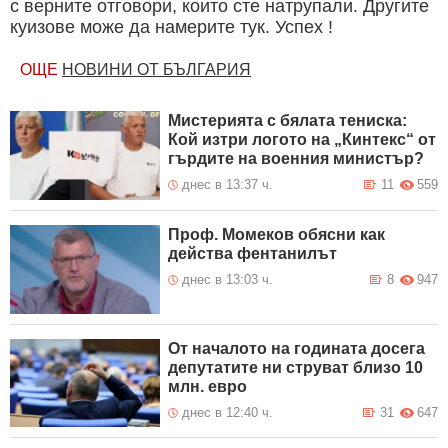
с верните отговори, които сте натрупали. Другите
куизове може да намерите тук. Успех !
ОЩЕ
НОВИНИ ОТ БЪЛГАРИЯ
Мистерията с бялата тениска:
Кой изтри логото на „Кинтекс“ от
гърдите на военния министър?
днес в 13:37 ч.
11
559
Проф. Момеков обясни как
действа фентанилът
днес в 13:03 ч.
8
947
От началото на годината досега
депутатите ни струват близо 10
млн. евро
днес в 12:40 ч.
31
647