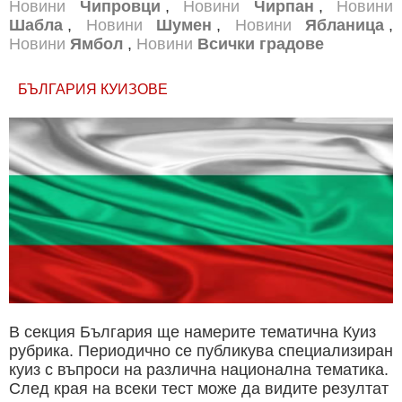
Новини
Чипровци
,
Новини
Чирпан
,
Новини
Шабла
,
Новини
Шумен
,
Новини
Ябланица
,
Новини
Ямбол
,
Новини
Всички градове
БЪЛГАРИЯ КУИЗОВЕ
В секция България ще намерите тематична Куиз
рубрика. Периодично се публикува специализиран
куиз с въпроси на различна национална тематика.
След края на всеки тест може да видите резултат