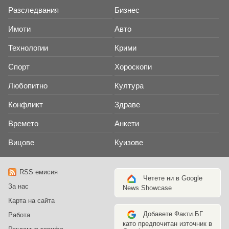
Разследвания
Бизнес
Имоти
Авто
Технологии
Крими
Спорт
Хороскопи
Любопитно
Култура
Конфликт
Здраве
Времето
Анкети
Вицове
Куизове
RSS емисия
Четете ни в Google
За нас
News Showcase
Карта на сайта
Добавете Факти.БГ
Работа
като предпочитан източник в