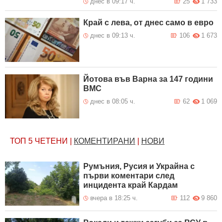
днес в 09:17 ч.
25
1 733
Край с лева, от днес само в евро
днес в 09:13 ч.
106
1 673
Йотова във Варна за 147 години
ВМС
днес в 08:05 ч.
62
1 069
ТОП 5
ЧЕТЕНИ
|
КОМЕНТИРАНИ
|
НОВИ
Румъния, Русия и Украйна с
първи коментари след
инцидента край Кардам
вчера в 18:25 ч.
112
9 860