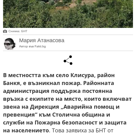
Снимка: БНТ
Мария Атанасова
Автор във Fakti.bg
В местността към село Клисура, район
Банкя, е възникнал пожар. Районната
администрация поддържа постоянна
връзка с екипите на място, които включват
звена на Дирекция „Аварийна помощ и
превенция“ към Столична община и
служби на Пожарна безопасност и защита
на населението
. Това заявиха за БНТ от