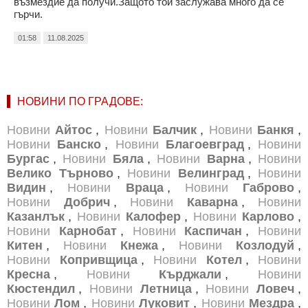
възмездие да получи.Защото той заслужава много да се
гърчи.
01:58
11.08.2025
НОВИНИ ПО ГРАДОВЕ:
Новини
Айтос
,
Новини
Балчик
,
Новини
Банкя
,
Новини
Банско
,
Новини
Благоевград
,
Новини
Бургас
,
Новини
Бяла
,
Новини
Варна
,
Новини
Велико Търново
,
Новини
Велинград
,
Новини
Видин
,
Новини
Враца
,
Новини
Габрово
,
Новини
Добрич
,
Новини
Каварна
,
Новини
Казанлък
,
Новини
Калофер
,
Новини
Карлово
,
Новини
Карнобат
,
Новини
Каспичан
,
Новини
Китен
,
Новини
Кнежа
,
Новини
Козлодуй
,
Новини
Копривщица
,
Новини
Котел
,
Новини
Кресна
,
Новини
Кърджали
,
Новини
Кюстендил
,
Новини
Летница
,
Новини
Ловеч
,
Новини
Лом
,
Новини
Луковит
,
Новини
Мездра
,