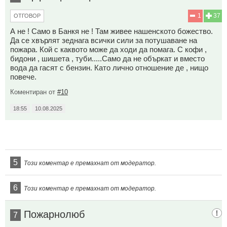
1
37
ОТГОВОР
А не ! Само в Банкя не ! Там живее нашенското божество.
Да се хвърлят зеднага всички сили за потушаване на
пожара. Кой с каквото може да ходи да помага. С кофи ,
бидони , шишета , туби.....Само да не объркат и вместо
вода да гасят с бензин. Като лично отношение де , нищо
повече.
Коментиран от
#10
18:55
10.08.2025
5
Този коментар е премахнат от модератор.
6
Този коментар е премахнат от модератор.
Пожарнолюб
7