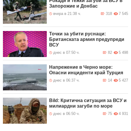
Рокади и тежки загуби за ВСУ в
Запорожие и Донбас
вчера в 21:38 ч.
318
7 545
Точки за убити руснаци:
Британската армия предупреди
ВСУ
днес в 07:50 ч.
82
5 498
Напрежение в Черно море:
Опасни инциденти край Турция
днес в 06:37 ч.
14
5 427
Bild: Критична ситуация за ВСУ и
милиардни загуби по море
днес в 06:50 ч.
75
4 931