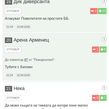
Дик диверсанта
19
1
15
ОТГОВОР
Атакуват Повелителя на простите ББ.
21:34
10.08.2025
Арена Арменец
20
1
8
ОТГОВОР
До коментар
#7
от "Пожарнолюб":
Тубите с Бензин
21:54
10.08.2025
Нека
21
0
1
ОТГОВОР
Да може къщата на тиквата да изгори поне малко