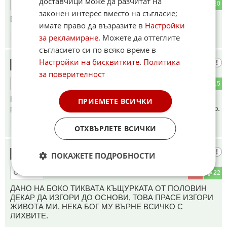
доставчици може да разчитат на
1
20
ОТГОВОР
законен интерес вместо на съгласие;
Евакуирам зайчарника
имате право да възразите в
Настройки
за рекламиране
. Можете да оттеглите
20:29
10.08.2025
съгласието си по всяко време в
Настройки на бисквитките
.
Политика
Чочо
15
за поверителност
1
15
ОТГОВОР
Няма страшно.Там живее пожарникаря на
ПРИЕМЕТЕ ВСИЧКИ
републиката(генерал при това).Тъкмо да покаже наученото.
20:40
10.08.2025
ОТХВЪРЛЕТЕ ВСИЧКИ
Иван Иванов
16
ПОКАЖЕТЕ ПОДРОБНОСТИ
1
22
ОТГОВОР
ДАНО НА БОКО ТИКВАТА КЪЩУРКАТА ОТ ПОЛОВИН
ДЕКАР ДА ИЗГОРИ ДО ОСНОВИ, ТОВА ПРАСЕ ИЗГОРИ
ЖИВОТА МИ, НЕКА БОГ МУ ВЪРНЕ ВСИЧКО С
ЛИХВИТЕ.