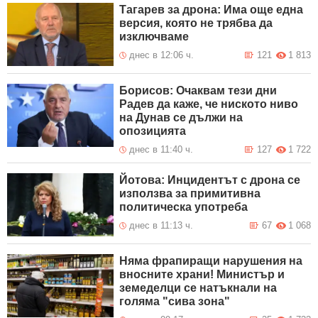
Тагарев за дрона: Има още една
версия, която не трябва да
изключваме
днес в 12:06 ч.
121
1 813
Борисов: Очаквам тези дни
Радев да каже, че ниското ниво
на Дунав се дължи на
опозицията
днес в 11:40 ч.
127
1 722
Йотова: Инцидентът с дрона се
използва за примитивна
политическа употреба
днес в 11:13 ч.
67
1 068
Няма фрапиращи нарушения на
вносните храни! Министър и
земеделци се натъкнали на
голяма "сива зона"