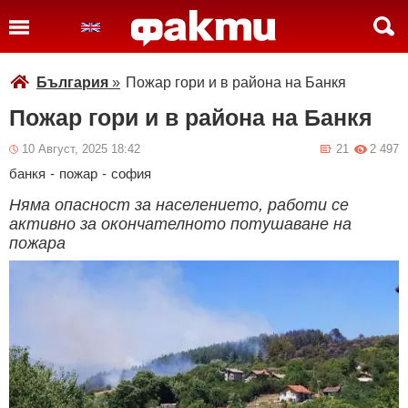
България
»
Пожар гори и в района на Банкя
Пожар гори и в района на Банкя
10 Август, 2025 18:42
21
2 497
банкя
-
пожар
-
софия
Няма опасност за населението, работи се
активно за окончателното потушаване на
пожара