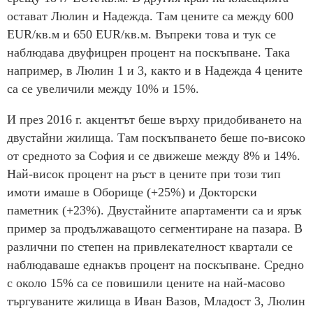
остават Люлин и Надежда. Там цените са между 600
EUR/кв.м и 650 EUR/кв.м. Въпреки това и тук се
наблюдава двуфицрен процент на поскъпване. Така
например, в Люлин 1 и 3, както и в Надежда 4 цените
са се увеличили между 10% и 15%.
И през 2016 г. акцентът беше върху придобиването на
двустайни жилища. Там поскъпването беше по-високо
от средното за София и се движеше между 8% и 14%.
Най-висок процент на ръст в цените при този тип
имоти имаше в Оборище (+25%) и Докторски
паметник (+23%). Двустайните апартаменти са и ярък
пример за продължаващото сегментиране на пазара. В
различни по степен на привлекателност квартали се
наблюдаваше еднакъв процент на поскъпване. Средно
с около 15% са се повишили цените на най-масово
търгуваните жилища в Иван Вазов, Младост 3, Люлин