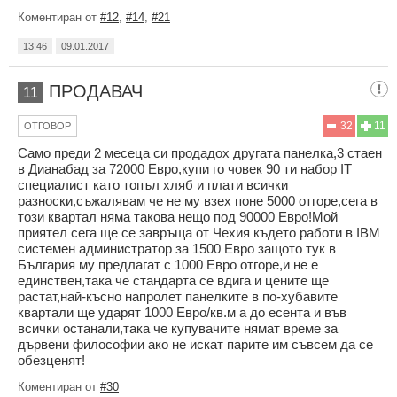
Коментиран от
#12
,
#14
,
#21
13:46
09.01.2017
ПРОДАВАЧ
11
32
11
ОТГОВОР
Само преди 2 месеца си продадох другата панелка,3 стаен
в Дианабад за 72000 Евро,купи го човек 90 ти набор IT
специалист като топъл хляб и плати всички
разноски,съжалявам че не му взех поне 5000 отгоре,сега в
този квартал няма такова нещо под 90000 Евро!Мой
приятел сега ще се завръща от Чехия където работи в IBM
системен администратор за 1500 Евро защото тук в
България му предлагат с 1000 Евро отгоре,и не е
единствен,така че стандарта се вдига и цените ще
растат,най-късно напролет панелките в по-хубавите
квартали ще ударят 1000 Евро/кв.м а до есента и във
всички останали,така че купувачите нямат време за
дървени философии ако не искат парите им съвсем да се
обезценят!
Коментиран от
#30