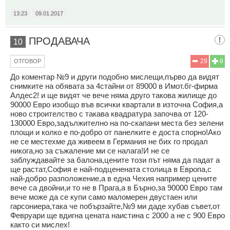
13:23
09.01.2017
ПРОДАВАЧА
10
29
8
ОТГОВОР
До коментар №9 и други подобно мислещи,първо да видят
снимките на обявата за 4стайни от 89000 в Имот.бг-фирма
Алдес2! и ще видят че вече няма друго такова жилище до
90000 Евро изобщо във всички квартали в източна София,а
ново строителство с такава квадратура започва от 120-
130000 Евро,задължително на по-скапани места без зелени
площи и колко е по-добро от панелките е доста спорно!Ако
не се местехме да живеем в Германия не бих го продал
никога,но за съжаление ми се налага!И не се
заблуждавайте за балона,цените този път няма да падат а
ще растат,София е най-подценената столица в Европа,с
най-добро разположение,а в една Чехия например цените
вече са двойни,и то не в Прага,а в Бърно,за 90000 Евро там
вече може да се купи само маломерен двустаен или
гарсониера,така че побързайте,№9 ми даде хубав съвет,от
Февруари ще вдигна цената наистина с 2000 а не с 900 Евро
както си мислех!