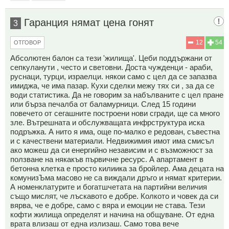
Гаранция нямат цена гонят
3
12
54
ОТГОВОР
Абсолютен балон са тези 'жилища'. Цеби поддържани от
сепкуланути , често и световни. Доста чужденци - араби,
руснаци, турци, израелци. някои само с цел да се запазва
имиджа, че има пазар. Кухи сделки межу тях си , за да се
води статистика. Да не говорим за набълваните с цел пране
или бърза печалба от баламурници. След 15 години
повечето от сегашните построени нови сгради, ще са много
зле. Вътрешната и обслужващата инфрструктура иска
подръжка. А нито я има, още по-малко е редован, съвестна
и с качествени материали. Недвижимия имот има смисъл
ако можеш да си енергийно независим и с възможност за
ползване на някакъв първичне ресурс. А апартамент в
бетонна клетка е просто килиика за бройлер. Ама децата на
комунизЪма масово не са виждали дръго и нямат критерии.
А номенклатурите и богатшчетата на партийни величия
също мислят, че лъскавото е добре. Колкото и човек да си
вярва, че е добре, само с вяра и емоции не става. Тези
кофти жилища определят и начина на общуване. От една
врата влизаш от една излизаш. Само това вече