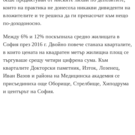
които на практика не донесоха никакви дивиденти на
вложителите и те решиха да ги пренасочат към нещо
по-доходоносно.
Между 6% и 12% поскъпнаха средно жилищата в
София през 2016 г. Двойно повече станаха кварталите,
в които цената на квадратен метър жилищна площ се
търгуваше срещу четири цифрена сума. Към
кварталите Докторски паметник, Изток, Лозенец,
Иван Вазов и района на Медицинска академия се
присъединиха още Оборище, Стрелбище, Хиподрума
и центърът на София.