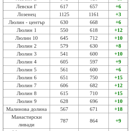
Левски Г
617
657
+6
Лозенец
1125
1161
+3
Люлин - център
630
668
+6
Люлин 1
550
618
+12
Люлин 10
645
712
+10
Люлин 2
579
630
+8
Люлин 3
541
600
+10
Люлин 4
605
597
+9
Люлин 5
561
600
+6
Люлин 6
651
750
+15
Люлин 7
606
682
+12
Люлин 8
615
710
+15
Люлин 9
628
696
+10
Малинова долина
567
671
+18
Манастирски
787
864
+9
ливади