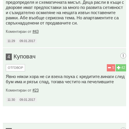
предопределя и схематичната мисъл. Деца расли в къщи с
дворове имат предпоставки за много по развита сетивност
и съзидателно осмиляне на нещата извън поставените
рамки. Абе въобще сериозна тема. Но апартаментите са
свръхнадценени от продавачите си.
Коментиран от
#43
11:29
09.01.2017
Куповач
4
5
42
ОТГОВОР
Явно някои хора не си взеха поука с кредитите.винаги след
бум има и рязък спад, тогава честито на печелившите
Коментиран от
#23
11:30
09.01.2017