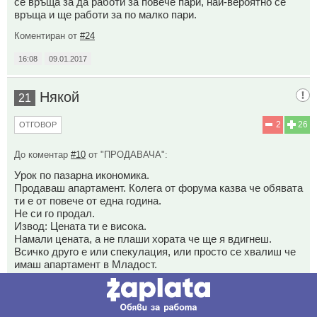
се връща за да работи за повече пари, най-вероятно се
връща и ще работи за по малко пари.
Коментиран от
#24
16:08
09.01.2017
Някой
21
2
26
ОТГОВОР
До коментар
#10
от "ПРОДАВАЧА":
Урок по пазарна икономика.
Продаваш апартамент. Колега от форума казва че обявата
ти е от повече от една година.
Не си го продал.
Извод: Цената ти е висока.
Намали цената, а не плаши хората че ще я вдигнеш.
Всичко друго е или спекулация, или просто се хвалиш че
имаш апартамент в Младост.
16:16
09.01.2017