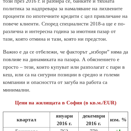
този през 2016 г. и разбира се, банките и тяхната
политика за надпревара за намаляване на лихвените
проценти по ипотечните кредити с цел привличане на
повече клиенти. Според специалисти 2018-а ще е по-
различна и интересна година за имотния пазар от
тази, която отмина и тази, която ни предстои.
Важно е да се отбележи, че факторът „избори” няма да
повлияе на динамиката на пазара. А обяснението е
просто – тези, които купуват или разполагат с пари в
кеш, или са на сигурни позиции в средно и големи
компании и опасността от загуба на работа са
минимални.
Цени на жилищата в София (в кв.м./EUR)
януари
декември
квартал
изм. %
2016 г.
2016 г.