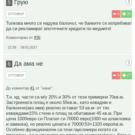
Грую
5
4
31
ОТГОВОР
Толкова много се надува балонът, че банките се изпребиват
да си рекламират ипотечните кредити по медиите!
Коментиран от
#36
12:38
09.01.2017
Да ама не
6
4
27
ОТГОВОР
До коментар
#1
от "нане":
Т.н. ид. части са м/у 20% и 30% от тези примерни 70кв.м.
Застроената площ е около 55кв.м., като извадим и
балконче(ако има) реално остават 53 кв.м- от тях
изваждаме15% стени и площ за обитаване 45 кв.м. При
цена 1000евро си Платил си 70000 евро(1000 на шпакловка
и замазка), но реално цената е 70000:53=1320 евро/кв.м.
Особено функционални са тези гарсониери когато са
преходни , т.е в спалнята се влиза от дневната(кухн. бокс с