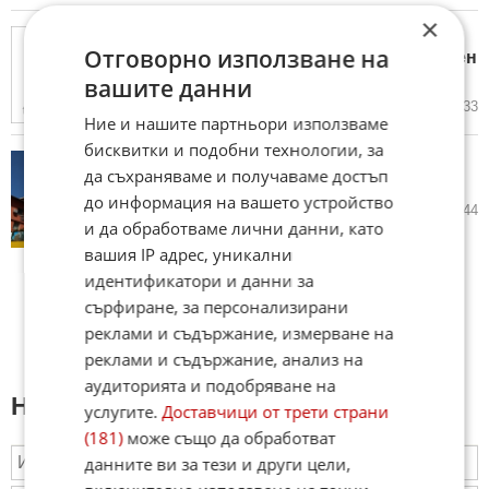
×
София ще продължава да се
Отговорно използване на
развива като зелен и иновативен
град
вашите данни
26.01.2017
3
1 633
Ние и нашите партньори използваме
бисквитки и подобни технологии, за
Колко поскъпнаха жилищата
да съхраняваме и получаваме достъп
през 2015 г. в София
до информация на вашето устройство
04.01.2016
87
29 944
и да обработваме лични данни, като
вашия IP адрес, уникални
идентификатори и данни за
сърфиране, за персонализирани
реклами и съдържание, измерване на
реклами и съдържание, анализ на
аудиторията и подобряване на
Напиши коментар:
услугите.
Доставчици от трети страни
(181)
може също да обработват
данните ви за тези и други цели,