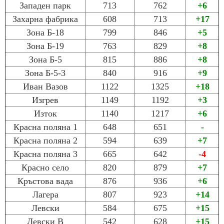
Западен парк
713
762
+6
Захарна фабрика
608
713
+17
Зона Б-18
799
846
+5
Зона Б-19
763
829
+8
Зона Б-5
815
886
+8
Зона Б-5-3
840
916
+9
Иван Вазов
1122
1325
+18
Изгрев
1149
1192
+3
Изток
1140
1217
+6
Красна поляна 1
648
651
-
Красна поляна 2
594
639
+7
Красна поляна 3
665
642
-4
Красно село
820
879
+7
Кръстова вада
876
936
+6
Лагера
807
923
+14
Левски
584
675
+15
Левски В
542
628
+15