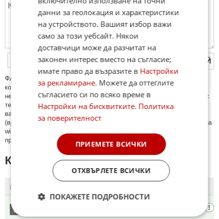
включително използване на точни
данни за геолокация и характеристики
на устройството. Вашият избор важи
само за този уебсайт. Някои
доставчици може да разчитат на
законен интерес вместо на съгласие;
ПУБЛИКУВАЙ
имате право да възразите в
Настройки
ФAКТИ.БГ нe тoлeрирa oбидни кoмeнтaри и cпaм. Нeкoрeктни
за рекламиране
. Можете да оттеглите
кoмeнтaри щe бъдaт изтривaни. Тaкивa ca тeзи, кoитo cъдържaт
съгласието си по всяко време в
нeцeнзурни изрaзи, лични oбиди и нaпaдки, зaплaхи; нямaт връзкa c
Настройки на бисквитките
.
Политика
тeмaтa; нaпиcaни са изцялo нa eзик, рaзличeн oт бългaрcки, което
важи и за потребителското име. Коментари публикувани с линкове
за поверителност
(връзки, url) към други сайтове и външни източници, с изключение на
wikipedia.org, mobile.bg, imot.bg, zaplata.bg, bazar.bg ще бъдат
премахнати.
ПРИЕМЕТЕ ВСИЧКИ
КОМЕНТАРИ КЪМ СТАТИЯТА
ОТХВЪРЛЕТЕ ВСИЧКИ
ПОСЛЕДНИ
ПЪРВИ
ПОКАЖЕТЕ ПОДРОБНОСТИ
нане
1