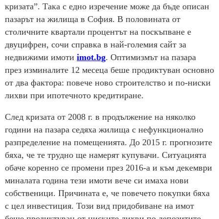
кризата”. Така с едно изречение може да бъде описан
пазарът на жилища в София. В половината от
столичните квартали процентът на поскъпване е
двуцифрен, сочи справка в най-големия сайт за
недвижими имоти
imot.bg
. Оптимизмът на пазара
през изминалите 12 месеца беше продиктуван основно
от два фактора: повече ново строителство и по-ниски
лихви при ипотечното кредитиране.
След кризата от 2008 г. в продължение на няколко
години на пазара седяха жилища с нефункционално
разпределение на помещенията. До 2015 г. прогнозите
бяха, че те трудно ще намерят купувачи. Ситуацията
обаче коренно се промени през 2016-а и към декември
миналата година тези имоти вече си имаха нови
собственици. Причината е, че повечето покупки бяха
с цел инвестиция. Този вид придобиване на имот
беше продиктуван от ниските лихви по депозитите,