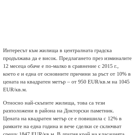
Интересът към жилища в централната градска
продължава да е висок. Предлагането през изминалите
12 месеца обаче е по-малко в сравнение с 2015 г.,
което е и една от основните причини за ръст от 10% в
цената на квадратен метър – от 950 EUR/кв.м на 1045
EUR/кв.м.
Относно най-скъпите жилища, това са тези
разположени в района на Докторски паметник.
Цената на квадратен метър се е повишила с 12% в
рамките на една година и вече сделки се сключват
срещу 1847 EUR/кв.м. В другия край на класацията