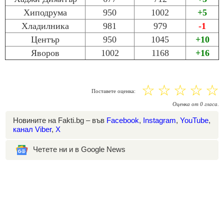
Хиподрума
950
1002
+5
Хладилника
981
979
-1
Център
950
1045
+10
Яворов
1002
1168
+16
☆
☆
☆
☆
☆
Поставете оценка:
Оценка
от
0
гласа.
Новините на Fakti.bg – във
Facebook
,
Instagram
,
YouTube
,
канал Viber
,
X
Четете ни и в Google News