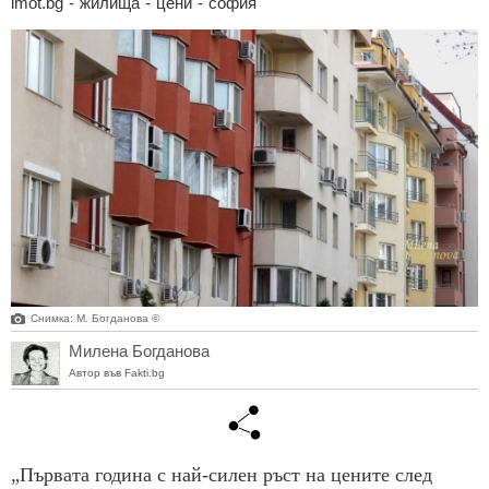
imot.bg
-
жилища
-
цени
-
софия
Снимка: М. Богданова ©
Милена Богданова
Автор във Fakti.bg
„Първата година с най-силен ръст на цените след