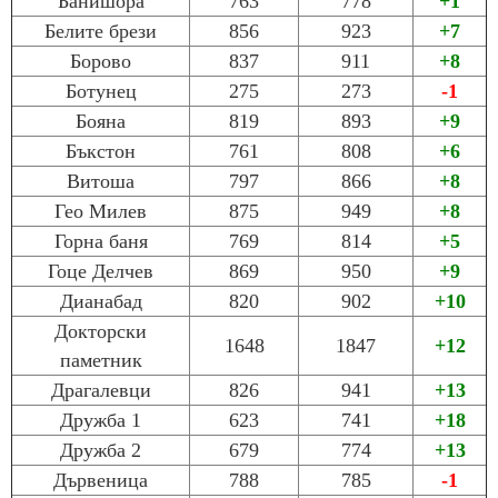
Банишора
763
778
+1
Белите брези
856
923
+7
Борово
837
911
+8
Ботунец
275
273
-1
Бояна
819
893
+9
Бъкстон
761
808
+6
Витоша
797
866
+8
Гео Милев
875
949
+8
Горна баня
769
814
+5
Гоце Делчев
869
950
+9
Дианабад
820
902
+10
Докторски
1648
1847
+12
паметник
Драгалевци
826
941
+13
Дружба 1
623
741
+18
Дружба 2
679
774
+13
Дървеница
788
785
-1