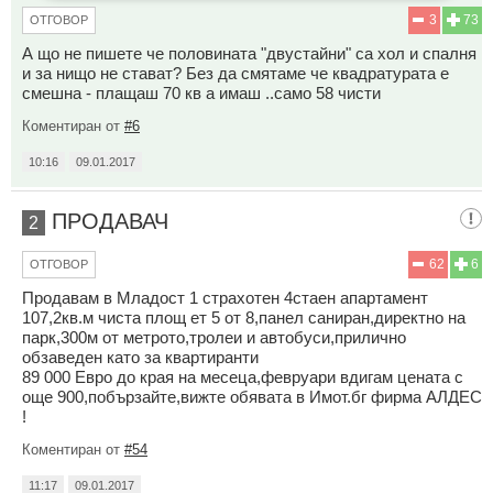
3
73
ОТГОВОР
А що не пишете че половината "двустайни" са хол и спалня
и за нищо не стават? Без да смятаме че квадратурата е
смешна - плащаш 70 кв а имаш ..само 58 чисти
Коментиран от
#6
10:16
09.01.2017
ПРОДАВАЧ
2
62
6
ОТГОВОР
Продавам в Младост 1 страхотен 4стаен апартамент
107,2кв.м чиста площ ет 5 от 8,панел саниран,директно на
парк,300м от метрото,тролеи и автобуси,прилично
обзаведен като за квартиранти
89 000 Евро до края на месеца,февруари вдигам цената с
още 900,побързайте,вижте обявата в Имот.бг фирма АЛДЕС
!
Коментиран от
#54
11:17
09.01.2017