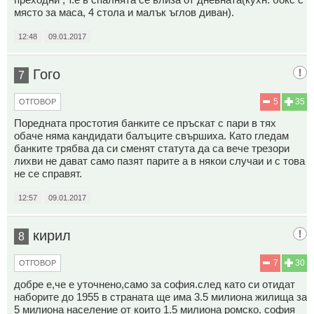
място за маса, 4 стола и малък ъглов диван).
12:48
09.01.2017
Гого
7
5
35
ОТГОВОР
Поредната простотия банките се пръскат с пари в тях
обаче няма кандидати балъците свършиха. Като гледам
банките трябва да си сменят статута да са вече трезори
лихви не дават само пазят парите а в някои случаи и с това
не се справят.
12:57
09.01.2017
кирил
8
7
30
ОТГОВОР
добре е,че е уточнено,само за софия.след като си отидат
наборите до 1955 в страната ще има 3.5 милиона жилища за
5 милиона население от които 1.5 милиона ромско. софия