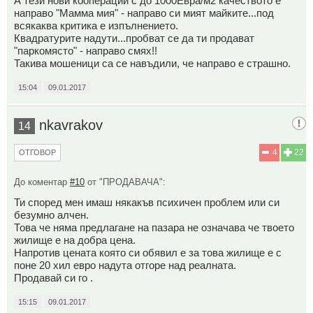
А тези нови кооперации с до 1000Евра/м2 качеството е
направо "Мамма мия" - направо си мият майките...под
всякаква критика е изпълнението.
Квадратурите надути...пробват се да ти продават
"паркомясто" - направо смях!!
Такива мошеници са се навъдили, че направо е страшно.
15:04
09.01.2017
nkavrakov
14
4
22
ОТГОВОР
До коментар
#10
от "ПРОДАВАЧА":
Ти според мен имаш някакъв психичен проблем или си
безумно алчен.
Това че няма предлагане на пазара не означава че твоето
жилище е на добра цена.
Напротив цената която си обявил е за това жилище е с
поне 20 хил евро надута отгоре над реалната.
Продавай си го .
15:15
09.01.2017