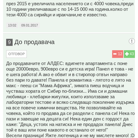
през 2015 е увеличила населението си с 4000 човека,преди
10 години увеличаваше с по 14-15 000 на година.колко от
тези 4000 са сирийци и иракчани,не е известно.
13:02
09.01.2017
До продавача
9
12
43
ОТГОВОР
До продавачите от АЛДЕС: вдигнете апартамента с поне
още 20000евро, 900евро си е детска игра! Панел е това - не
е шега работа! А ако е обвит и в стиропор отвън направо
без пари го давате! Панела е романтика - лятото е лято на
макс - пееш си "Мама Африка", зимата пиеш водчица и
чустваш хората от Сибир по-близки... Има си и домашни
любимци - хлебарки-жигулки, които използваме за
лабораторни тестове и всяко следващо поколение издържа
на все повече химични вещества. Не позволявайте на
човека, който го продава да се раздели с панела си! Нека го
пази и завещае на децата си! Нека един ден с гордост да
каже: "Деца, устоях на натиска и не продадох панела! Днес
той е ваш или поне каквото е останало от него!"
Весели празници! Яжте лютеница и не му мислете много! :D