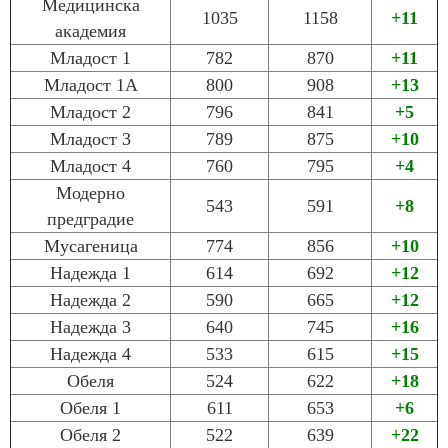
Медицинска
1035
1158
+11
академия
Младост 1
782
870
+11
Младост 1А
800
908
+13
Младост 2
796
841
+5
Младост 3
789
875
+10
Младост 4
760
795
+4
Модерно
543
591
+8
предградие
Мусагеница
774
856
+10
Надежда 1
614
692
+12
Надежда 2
590
665
+12
Надежда 3
640
745
+16
Надежда 4
533
615
+15
Обеля
524
622
+18
Обеля 1
611
653
+6
Обеля 2
522
639
+22