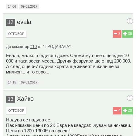
14:06
09.01.2017
evala
12
3
36
ОТГОВОР
До коментар
#10
от "ПРОДАВАЧА":
Евала, малко го вдигаш даже. Сложи му поне още едни 10
000 и така всеки месец. Другия февруари ще е над 200 000.
А след още 6-7 години хората ще живеят в жилище за
милион... и то евро...
14:15
09.01.2017
Хайко
13
4
28
ОТГОВОР
Надува се надува се.
Пак някакви цени по 2К Евра на квадрат...чувам за някакви.
Цени по 1200-1300Е на проект!!