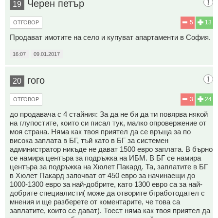
Черен петър
19
5
13
ОТГОВОР
Продават имотите на село и купуват апартаменти в София.
16:07
09.01.2017
гого
20
3
24
ОТГОВОР
до продавача с 4 стайния: За да не би да ти повярва някой
на глупостите, които си писал тук, малко опровержение от
моя страна. Няма как твоя приятел да се връща за по
висока заплата в БГ, тъй като в БГ за системен
администратор никъде не дават 1500 евро заплата. В бърно
се намира центъра за подръжка на ИБМ. В БГ се намира
центъра за подръжка на Хюлет Пакард. Та, заплатите в БГ
в Хюлет Пакард започват от 450 евро за начинаещи до
1000-1300 евро за най-добрите, като 1300 евро са за най-
добрите специалисти( може да отворите бгработодател с
мнения и ще разберете от коментарите, че това са
заплатите, които се дават). Тоест няма как твоя приятел да