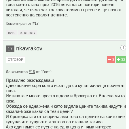
това което стана през 2016 няма да се повтори повече
никога и, че няма чак толкова голямо търсене и ще почнат
постепенно да свалят ценните.
Коментиран от
#17
15:19
09.01.2017
nkavrakov
17
3
32
ОТГОВОР
До коментар
#16
от "Гост":
Правилно разсъждаваш
Дано повече хора които искат да си купят жилище прочетат
това.
Истината е много проста и дори и брокерка от Явлена ми го
каза.
Обажда се една жена и като видяла цените такива надути и
казала-Боже какви са тези цени ?
И брокерката и отговорила ами това са цените на които вие
купувачите купувате и затова са станали такива.
Ако един имот се пусне на една цена и няма интерес