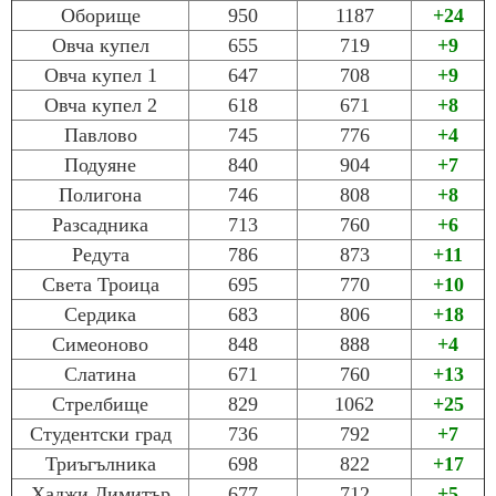
Оборище
950
1187
+24
Овча купел
655
719
+9
Овча купел 1
647
708
+9
Овча купел 2
618
671
+8
Павлово
745
776
+4
Подуяне
840
904
+7
Полигона
746
808
+8
Разсадника
713
760
+6
Редута
786
873
+11
Света Троица
695
770
+10
Сердика
683
806
+18
Симеоново
848
888
+4
Слатина
671
760
+13
Стрелбище
829
1062
+25
Студентски град
736
792
+7
Триъгълника
698
822
+17
Хаджи Димитър
677
712
+5