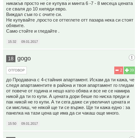
никакъв просто не се купува и минта 6 -7 - 8 месеца цената
се сваля до 10 хиляди евро.
Виждал съм го с очите си.
Не купувайте ,просто се оттеглете отт пазара нека си стоят
обявите.
Само стойте и гледайте .
15:32
09.01.2017
gogo
18
2
39
ОТГОВОР
до Продавача с 4-стайния апартамент. Искам да ти кажа, че
следя апартаментите в района и твоя апартамент го гледам
от повече от година и нещо като обява и все не се намира
никой да ти го купи. А цената дори беше по ниска преди и
пак никой не го купи. А ти сега даже си увеличил цената и
си мислиш, че някой ще ти се върже. Ще ти кажа едно : за
панелка на тази цена ще има да си чакаш още много.
15:50
09.01.2017