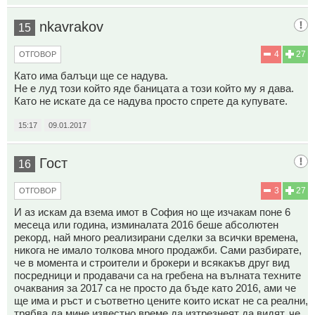
nkavrakov
15
4
27
ОТГОВОР
Като има балъци ще се надува.
Не е луд този който яде баницата а този който му я дава.
Като не искате да се надува просто спрете да купувате.
15:17
09.01.2017
Гост
16
3
27
ОТГОВОР
И аз искам да взема имот в София но ще изчакам поне 6
месеца или година, изминалата 2016 беше абсолютен
рекорд, най много реализирани сделки за всички времена,
никога не имало толкова много продажби. Сами разбирате,
че в момента и строители и брокери и всякакъв друг вид
посредници и продавачи са на гребена на вълната техните
очаквания за 2017 са не просто да бъде като 2016, ами че
ще има и ръст и съответно цените които искат не са реални,
трябва да мине известно време да изтрезнеят да видят, че